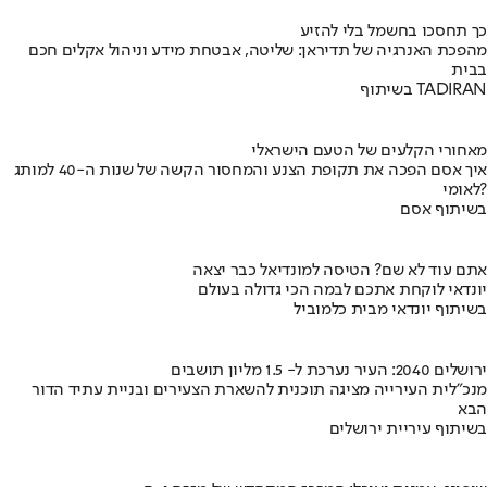
כך תחסכו בחשמל בלי להזיע
מהפכת האנרגיה של תדיראן: שליטה, אבטחת מידע וניהול אקלים חכם
בבית
בשיתוף TADIRAN
מאחורי הקלעים של הטעם הישראלי
איך אסם הפכה את תקופת הצנע והמחסור הקשה של שנות ה-40 למותג
לאומי?
בשיתוף אסם
אתם עוד לא שם? הטיסה למונדיאל כבר יצאה
יונדאי לוקחת אתכם לבמה הכי גדולה בעולם
בשיתוף יונדאי מבית כלמוביל
ירושלים 2040: העיר נערכת ל- 1.5 מליון תושבים
מנכ"לית העירייה מציגה תוכנית להשארת הצעירים ובניית עתיד הדור
הבא
בשיתוף עיריית ירושלים