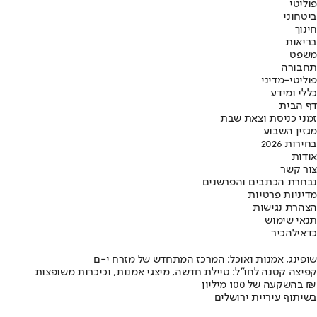
פוליטי
ביטחוני
חינוך
בריאות
משפט
תחבורה
פוליטי-מדיני
כללי ומידע
דף הבית
זמני כניסת וצאת שבת
מגזין השבוע
בחירות 2026
אודות
צור קשר
נבחרת הכתבים והפרשנים
מדיניות פרטיות
הצהרת נגישות
תנאי שימוש
כדאי
להכיר
שופינג, אמנות ואוכל: המרכז המתחדש של מזרח י-ם
קפיצה קטנה לחו"ל: טיילת חדשה, מיצגי אמנות, וכיכרות משופצות
בהשקעה של 100 מיליון ₪
בשיתוף עיריית ירושלים