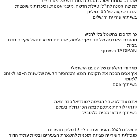
שופינג, אמנות ואוכל: המרכז המתחדש של מזרח י-ם
קפיצה קטנה לחו"ל: טיילת חדשה, מיצגי אמנות, וכיכרות משופצות
בהשקעה של 100 מיליון ₪
בשיתוף עיריית ירושלים
כך תחסכו בחשמל בלי להזיע
מהפכת האנרגיה של תדיראן: שליטה, אבטחת מידע וניהול אקלים חכם
בבית
בשיתוף TADIRAN
מאחורי הקלעים של הטעם הישראלי
איך אסם הפכה את תקופת הצנע והמחסור הקשה של שנות ה-40 למותג
לאומי?
בשיתוף אסם
אתם עוד לא שם? הטיסה למונדיאל כבר יצאה
יונדאי לוקחת אתכם לבמה הכי גדולה בעולם
בשיתוף יונדאי מבית כלמוביל
ירושלים 2040: העיר נערכת ל- 1.5 מליון תושבים
מנכ"לית העירייה מציגה תוכנית להשארת הצעירים ובניית עתיד הדור