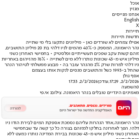
אוכל
מגזין
אנחנו מגייסים
English
X
תיירות
חדשות תיירות
אפילו צמחים לא שורדים כאן - מיליונים נתקעו בלי מי שתייה
נהר היאמונה, המספק כ-40% מהמים לניו דלהי בת 20 מיליון התושבים,
זוהם קשות עקב שפכים תעשייתיים ופלסטיק • בחמישי האחרון כשני
מיליון איש מ-43 שכונות נותרו ללא מים לשתייה • 76% מהזיהום באחריות
ניו דלהי למרות שרק 2% מהנהר עובר בה • מבצע ממשלתי לטיהור הנהר
שהחל ב-1993 כשל והתושבים מנסים לנקות אותו בעצמם
אסף גולן
2/2/2026, 17:29
,עודכן
2/2/2026, 17:33
0
השמעה
מאמינים הינדיים טובלים בנהר היאמונה. צילום: אי.פי
נהר היאמונה,
אחד הנהרות עליהם נסמכת אספקת המים לבירת הודו ניו
דלהי
, הפך לאחרונה בחלקו למזוהם בצורה כל כך קשה עד שבחמישי
האחרון כשני מיליון איש מ-43 שכונות בבירת המדינה נותרו כמעט ללא