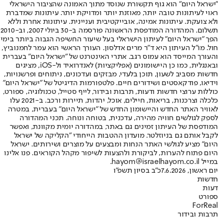
"ישראל היום" הוא גוף תקשורת שנוסד מתוך האמונה שהציבור הישראלי
ראוי לעיתונות טובה יותר, מאוזנת יותר ומדויקת יותר. עיתונות שמדברת
ולא צועקת. עיתונות אמינה, אובייקטיבית ועניינית. עיתונות אחרת וללא
תשלום. המהדורה המודפסת הראשונה פורסמה ב-30 ביולי 2007, וב-2010
הפך "ישראל היום" לעיתון הישראלי בעל שיעור החשיפה הגבוה ביותר בימי
חול. מו"ל העיתון היא ד"ר מרים אדלסון. העורך הראשי הוא עמר לחמנוביץ,
והעורך המייסד הוא עמוס רגב. אתרי האינטרנט של "ישראל היום" בעברית
ובאנגלית, כמו כן היישומונים (אפליקציות) לאנדרואיד ול-iOS, מציגים
חדשות מסביב לשעון, תוכן בלעדי, מבזקים ועדכונים, ניתוחים ופרשנויות,
וידיאו, פודקאסטים ושידורים חיים. פלטפורמות הדיגיטל של "ישראל היום"
כוללות ערוצי חדשות ודעות, תרבות ובידור, לייף סטייל, טכנולוגיה, ספורט,
כלכלה וצרכנות, בריאות, חיילים, אוכל, יהדות, תיירות ורכב. ב-2021 עלו
לאוויר האתר החדש והיישומון החדש של "ישראל היום" בעברית, במטרה
לספק לגולשים חוויה מהירה, עדכנית, בטוחה ונוחה. תכני המהדורה
המודפסת של העיתון זמינים גם באתר, במהדורה יומית מקוונת, ואפשר
לקבל אותם גם בניוזלטר. מועדון ההטבות הייחודי "הקליקה של ישראל
היום" מציע לגולשי האתר הנחות ומבצעים על מוצרים ושירותים. ישראל
היום פתוח להערות, לביקורת ולהצעות לשיפור מקהל הקוראים. פנו אלינו
במייל hayom@israelhayom.co.il.
יום ראשון, 7.6.2026
כ"ב בסיון תשפ"ו
חדשות
דעות
ספורט
ForReal
תרבות ובידור