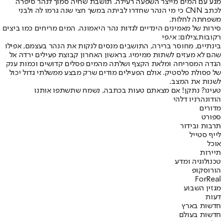
מגע עם המים מייצר השפעה רעילה. תושבת שחיה סמוך לנהר סיפרה
לכתב CNN כי מי הנהר שחדרו לביתה במשך חצי שנה גרמו לה ולבני
משפחתה לחלות.
סירות של מאמינים הינדיים לגדות נהר היאמונה. המים מריחים כמו ביצים
רקובות,צילום: אי.פי
בינתיים, מחוסר ברירה, התושבים מנסים לנקות את הנהר בעצמם, אפילו
שהם לא מעזים לשתות ממימיו. בראשון האחרון קבוצת פעילים ירדה אל
הגדה המסריחה ומלאת הקצף ושלתה מהמים פסלים קדושים וכמות ענק
של פסולת פלסטיק. אולם הפעילים מודים שרק מבצע ממשלתי גדול יכול
לשנות את המצב.
טעינו? נתקן! אם מצאתם טעות בכתבה, נשמח שתשתפו אותנו
הודו
נהר
ניו דלהי
מדורים
ספורט
תרבות ובידור
לייף סטייל
אוכל
תיירות
טכנולוגיה ומדע
הורוסקופ
ForReal
מגזין השבוע
דעות
חדשות בארץ
חדשות בעולם