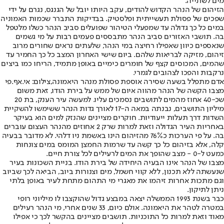
מים לשתייה.
הזיהום של הנהר הקדוש להודים, עקב היותו יובל של הגנגס, נגרם על ידי
שפכים של פסולת תעשייתית ופלסטיק. בבדיקות התברר שכמות האמוניה
במים כל כך גדולה עד שמפעלי הטיהור שפועלים סביב הנהר כשלו מלטפל
בה. תושבי האזורים סביב הנהר מתבססים פעמים רבות על מי גשמים
שנאספים כיוון שאפילו רחיצה במי הנהר, שלעתים נראים שחורים מרוב
זיהום, מזיקה לבריאות שלהם. ביום שישי האחרון המצב כל כך החמיר עד
שהמים, המכוסים קצף של חומרים כימיים באופן מתמיד, הריחו כמו ביצים
נרקבות והפכו לצהובים לגמרי.
אדם מתפלל בשעה שסירה אוספת פסולת מנהר היאמונה,צילום: אי.אף.פי
מצבו הקשה של הנהר מהווה איום של ממש על בירת הודו, זאת משום
שכ-40 אחוז מהמים לתושבים נסמכים עליו. למעשה עיר הענק, בת 20
מיליון התושבים, נבנתה במאה ה-17 לאורך גדות הנהר ששימשו להשקיית
השדות דרך תעלות ייעודיות. חוקרים מציינים שהנזק למים הוא בעיקר
באחריות העיר הגדולה וזאת למרות שרק 2 אחוזים מהנהר העצום עוברים
בה. על פי הערכות כ76% מהזיהום הינו באשמת ניו דלהי. לא מדובר בבעיה
קלה, אלא בזיהום כל כך קשה עד שרמות החמצן המומס במים צונחות
כמעט ל-0 - מצב שהופך את המים לרעילים לכל צורת חיים.
מצבו של הנהר אינו הבעיה היחידה של בירת הודו. בניית השכונות בעיר
שנעשתה ללא תכנון, ללא קווי חשמל, מים וצנורות ביוב, הביאה לכך שביוב
וגם מתכות אחרות זיהמו את מאגרי מי התהום מתחת לעיר באופן בלתי
ניתן לתיקון.
כבר בשנת 1993 הממשלה יצאה במבצע גדול שהוקצבו לו מיליוני רופי
במטרה לטהר את היאמונה. אולם כיום, 33 שנים אחרי, מי הנהר רעילים
מאוד וזאת למרות כל התוכניות. תושבים מציינים בהקשר לכך כי אפילו