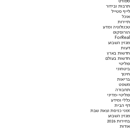
ספורט
תרבות ובידור
לייף סטייל
אוכל
תיירות
טכנולוגיה ומדע
הורוסקופ
ForReal
מגזין השבוע
דעות
חדשות בארץ
חדשות בעולם
פוליטי
ביטחוני
חינוך
בריאות
משפט
תחבורה
פוליטי-מדיני
כללי ומידע
דף הבית
זמני כניסת וצאת שבת
מגזין השבוע
בחירות 2026
אודות