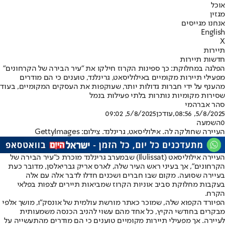
אוכל
מגזין
אנחנו מגייסים
English
X
תיירות
חדשות תיירות
הפלגה במחלוקת: כך ספינות הקרוז חילקו את "עיר הבירה של הקרחונים"
מפעילי תיירות מקומיים באילוליסאט, גרינלנד, טוענים כי הם מודרים
מהענף על ידי חברות גדולות יותר, שעוקפות את העסקים המקומיים, בעוד
שסירות מקומיות נותרות בלתי פעילות בנמל
סהר אברהמי
5/8/2025, 08:56
,עודכן
5/8/2025, 09:02
0
השמעה
העיירה שחולקה לה. אילוליסאט, גרינלנד. צילום: GettyImages
העיירה אילוליסאט (Ilulissat) שבמערב גרינלנד מוכרת כ"עיר הבירה של
הקרחונים", אך בעיני ראש העיר שלה, לארס אריק גבריאלסן, מדובר כעת
בעיירה שסועה. מקום שבו חברים ושכנים חדלו לדבר אלה עם אלה
בעקבות מחלוקת סביב אוניות הקרוז שמביאות תיירים לצפות בפלאי
הקרח.
הפיורד הקפוא שלה, שמוכר כאתר מורשת עולמית של אונסק"ו, מושך אלפי
מבקרים בחודשי הקיץ, כל אחד מהם עשוי להניב הכנסה משמעותית
לעיירה. אך מפעילי תיירות מקומיים טוענים כי הם מודרים מהתעשייה על