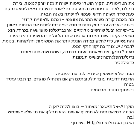
את הטריטוריה. הקיץ הושקו טיסות ישירות מניו יורק לנואוק, בירת
גרינלנד, לאחר פתיחת שדה תעופה בינלאומי חדש. גם באילוליסאט מוקם
כעת שדה תעופה חדש, שצפוי להיפתח בשנה הבאה.
מה באמת קורה כשיש התרעת צונאמי - ואתם על
אוניית קרוז?
בשנה שעברה עבר חוק תיירות חדש שמטרתו לפתח את התחום באופן
בר-קיימא ובעל שורשים מקומיים, אך גבריאלסן טוען שאין בכך די. הוא
מציע להקים רשות תיירות ארצית שתנוהל על ידי הרשויות המקומיות
והתעשייה, כדי לחלק בצורה הוגנת יותר את המשימות והלקוחות. בנוסף,
לדבריו, יש צורך בתיקון חוקי המס.
טעינו? נתקן! אם מצאתם טעות בכתבה, נשמח שתשתפו אותנו
גרינלנד
הפלגה
קרוזים
שיט תענוגות
כדאי
להכיר
הסוד של איינשטיין שיגדיל לכם את הפנסיה
הריבית דריבית עובדת לטובתכם רק אם תתחילו מוקדם. כך תבנו עתיד
בטוח
בשיתוף מנורה מבטחים
אל תישארו מאחור – בואו לגלות לאן ה-AI הולך
הבינה המלאכותית לא תחליף אנשים, היא תחליף את מי שלא משתמש
בה!
בשיתוף HIT,המכון הטכנולוגי חולון