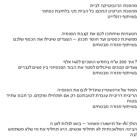
מהפכת הרובוטיקה לבית
מהפכת הניקיון החכם: כל הבית נקי בלחיצת כפתור
בשיתוף רונלייט
הטעויות שיחתכו לכם את קצבת הפנסיה
ממשיכת כספים ועד חוסר תכנון – הצעדים שיצילו את הכסף שלכם
בשיתוף מנורה מבטחים
איך 200 ש"ח בחודש הופכים ל140 אלף ?
צעדים קטנים שיכולים לסגור את הבור הפנסיוני בין נשים לגברים
בשיתוף מנורה מבטחים
הסוד של איינשטיין שיגדיל לכם את הפנסיה
הריבית דריבית עובדת לטובתכם רק אם תתחילו מוקדם. כך תבנו עתיד
בטוח
בשיתוף מנורה מבטחים
אל תישארו מאחור – בואו לגלות לאן ה-AI הולך
הבינה המלאכותית לא תחליף אנשים, היא תחליף את מי שלא משתמש
בה!