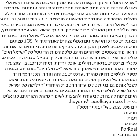
"ישראל היום" הוא גוף תקשורת שנוסד מתוך האמונה שהציבור הישראלי
ראוי לעיתונות טובה יותר, מאוזנת יותר ומדויקת יותר. עיתונות שמדברת
ולא צועקת. עיתונות אמינה, אובייקטיבית ועניינית. עיתונות אחרת וללא
תשלום. המהדורה המודפסת הראשונה פורסמה ב-30 ביולי 2007, וב-2010
הפך "ישראל היום" לעיתון הישראלי בעל שיעור החשיפה הגבוה ביותר בימי
חול. מו"ל העיתון היא ד"ר מרים אדלסון. העורך הראשי הוא עמר לחמנוביץ,
והעורך המייסד הוא עמוס רגב. אתרי האינטרנט של "ישראל היום" בעברית
ובאנגלית, כמו כן היישומונים (אפליקציות) לאנדרואיד ול-iOS, מציגים
חדשות מסביב לשעון, תוכן בלעדי, מבזקים ועדכונים, ניתוחים ופרשנויות,
וידיאו, פודקאסטים ושידורים חיים. פלטפורמות הדיגיטל של "ישראל היום"
כוללות ערוצי חדשות ודעות, תרבות ובידור, לייף סטייל, טכנולוגיה, ספורט,
כלכלה וצרכנות, בריאות, חיילים, אוכל, יהדות, תיירות ורכב. ב-2021 עלו
לאוויר האתר החדש והיישומון החדש של "ישראל היום" בעברית, במטרה
לספק לגולשים חוויה מהירה, עדכנית, בטוחה ונוחה. תכני המהדורה
המודפסת של העיתון זמינים גם באתר, במהדורה יומית מקוונת, ואפשר
לקבל אותם גם בניוזלטר. מועדון ההטבות הייחודי "הקליקה של ישראל
היום" מציע לגולשי האתר הנחות ומבצעים על מוצרים ושירותים. ישראל
היום פתוח להערות, לביקורת ולהצעות לשיפור מקהל הקוראים. פנו אלינו
במייל hayom@israelhayom.co.il.
יום שני, 4.5.2026
י"ז באייר תשפ"ו
חדשות
דעות
ספורט
ForReal
תרבות ובידור