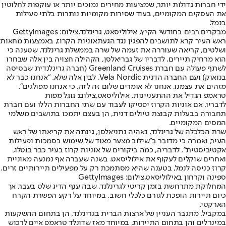
ידי חברות גדולות יותר, שמציעות מחירים נמוכים יותר או עוקפות לחלוטין
את העסקים המקומיים, בעוד שסירות מקומיות נותרות בלתי פעילות
בנמל.
מבקרים רבים בחודשי הקיץ, אילוליסאט, גרינלנד,צילום: GettyImages
ראש העיר קרא לתושבים להפגין נגד הגעת
אוניות הקרוז
, באמצעות מחאות
ושלטים, קריאה שעוררה את זעמה של שרה בממשלת גרינלנד, שטענה כי
הוא מרחיק תיירים. לדבריו של גבריאלסן, הקהילה חצויה בין אלה שבחרו
לשתף פעולה עם חברת Greenland Cruises (חברה גרינלנדית שבסיסה
בנואוק) ועם החברה הדנית Vela Nordic, לבין אלה שלא. "אנחנו כבר לא
מזהים את עצמנו, אנחנו לא אומרים שלום זה לזה, כי אנחנו מפולגים".
טראמפ הגדיל את ההתעניינות. אילוליסאט,צילום: גוגל מפות
לדבריו, אם אוניות הקרוז יפסיקו לעבוד עם שתי החברות הללו ועם חברת
תחבורה בבעלות קבוצת טיולים דנית, הן בעצם יתמכו בתושבים משלמי
המסים המקומיים.
שרת הכלכלה של גרינלנד, נאהיה נתניאלסן, גינתה את קריאתו של ראש
העיר, ואמרה כי מדובר ב"שילוב מצער מאוד של שימוש בסמכות ופעילות
אקטיביסטית". לדבריה, כמה ביקורים של אוניות קרוז בעיר כבר בוטלו,
ואחרים שוקלים לעקוף את אילוליסאט. בשנה שעברה אף נמנעה מאוניית
קרוז כניסה לנמל, בטענה שהיא מסתמכת רק על מפעילים תיירותיים זרים.
ספינה וקרחון באילוליסאט,צילום: GettyImages
המחלוקת מתרחשת בזמן קריטי לגרינלנד, שבה ענף הדיג שלט בעבר, אך
כיום תיירות הופכת לגורם כלכלי חשוב, במיוחד על רקע הפשרת הקרח
הארקטי.
במקביל, מתגבר העניין של ארצות הברית בגרינלנד, הן בתחום ההשקעות
במינרלים והן בתחום התיירות, במיוחד מאז שדונלד טראמפ איים לרכוש