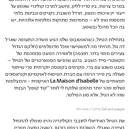
במרכז צרפת, בין פריז לליון, נחשב למרכז קולינרי שאמון על 
ייצור יין איכותי ומגוון, חרדל משובח, נקניקים וגבינות בלתי 
נתפסות ואיך לא – פחמימות מתוקות ומלוחות אלוהיות. יש 
בה הכל מהכל ובשפע.
בתחילת הטיול, כשהאוטובוס שלנו הגיע משדה התעופה שארל 
דה גול, תהיתי מה למשפיעני אוכל מדופלמים (חלקם הגדול 
צעירים ממני בדור. חוצפה) ולאווירה המעט מנומנמת של 
הקאנטרי סייד השבע. ברגע שהגיעו הסטארטרים של הטיול – 
באגט משגע עם ברי, מקרונים בקופסה יוקרתית פרי שיתוף 
פעולה בין פייר הרמה עם חברת הטיפוח לאוקסיטן וקוראסונים 
חמאתיים של 
La Maison d'Isabelle
 האיקונית - והמצלמות 
נשלפו מהר יותר מהזמן שלוקח לי לומר "קוד קופון" הבנתי 
שזה לא הגיל, אלא סוג הפילטר.
Loaded
: 
Unmute
70.97%
Salt and pepper בדיז'ון // מאיה הלל
את הטיול האידיאלי לחובבי הקולינריה והיין מומלץ להתחיל 
בעיירה שאבלי, השוכנת בצפון בורגון, כשעה נסיעה מפריז. 