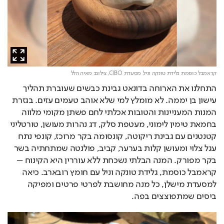
קראמבל כוסמת גלידת טונקה וניל. מסעדת CIBO,
צילום: מאיה הלל
התחלנו את הארוחה בדונאט גבינת כבשים שעוברת תהליך 
עישון בן יממה. לא מומלץ למי שלא אוהב טעמים עזים. בגזרת 
המנות המעניינות והטובות אכלתי לחם פשתן מקומי מלווה 
בחמאת טימין לימוני, מעטפת סלק, דג נהרות מעושן, טורטליני 
קטנטנים עם גבינת ריקוטה, קונסומה בקר מרוכז, קונפי נתח 
עגל צלוי ומעושן קלות בערער, קביב, פולנטה שמתחתיה בשר 
בקר מפורק. המנה הבלתי נשכחת ללא עוררין היא הקינוח – 
קראמבל כוסמת, גלידת טונקה וניל עם חומץ רובארב. כיאה 
למסעדת מישלן, כל מנה מחושבת לפרטי פרטים ומפיקה 
ביסים שמתפוצצים בפה.