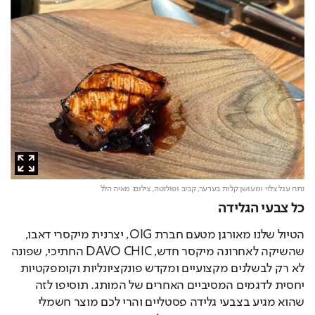
נתח עגל צלוי ומעושן קלות בערער, קביב ופולנטה,
צילום: מאיה הלל
כל צבעי הגלידה
הטיול שלנו מאורגן מטעם חברת OIG, יצרנית מיקסרי דאבו, 
שהשיקה לאחרונה מיקסר חדש, DAVO CHIC החתיכי, שפונה 
לא רק לבשלנים מקצועיים ומקדש פונקציונליות וקומפקטיות 
יחסית לדגמים המסיביים האחרים של המותג. תוסיפו לזה 
שהוא מגיע בצבעי גלידה פסטליים והרי לכם מוצר חשמלי 