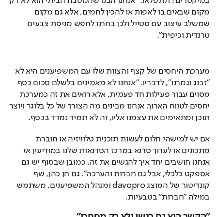
במיקסרים? תתפלאו. "אנחנו הבנו שהמטבח הביתי הוא לא רק 
מקום שבאים בו לאפות או להכין לחמים, אלא גם מקום 
שמשלב עיצוב עם סטייל ולכן בחרנו לחפש מניפת צבעים 
טרנדית וכיפית".
מערכת היחסים של קצף והצוות שלו עם המשפיענים היא לא 
"זבנג וגמרנו", לדבריו. "אנחנו לא מאמינים בלשלם סכום כסף 
מסוים עבור פעילות חד פעמית, אלא רואים את זה כמערכת 
יחסים לטווח הארוך. אנחנו מבינים מה הצורך של כל בלוגר ויוצר 
תוכן ומתאימים את עצמנו אליו, זה לא תמיד נמדד בכסף.
אם יש למישהי חלום לעשות תוכנית טלוויזיה או חוברת 
מתכונים או לערוך סדנא במרכז הסדנאות שלנו במודיעין אז 
אנחנו חושבים יחד איך להגשים את זה. כמובן שבסוף יש גם 
אספקט כלכלי, אבל גם חברות והערכה". גם חן כהן, שף 
קונדיטור של המוצג davopro ומנהל המשפיענים, משתמש 
במילה "חברות" בטבעיות.