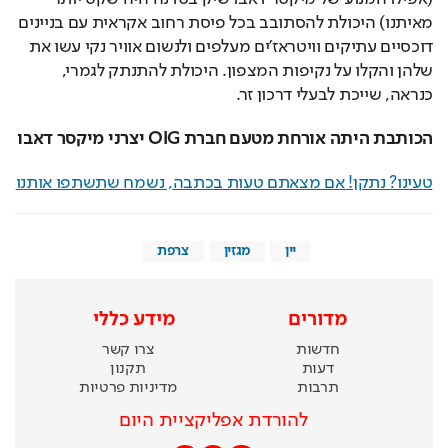
מאיתנו) היכולת להסתובב בכל פיסת רחוב אקראית עם בניינים 
דוכסיים עתיקים וויטראז'ים מעלפים ולנשום אוויר נקי עשו את 
שלהן והקלו על נקיפות המצפון. היכולת להתנתק לגמרי, 
כנראה, שייכת לבעלי דרכון זר.
הכותבת היתה אורחת מטעם חברת OIG יצרני מיקסר דאבו
טעינו? נתקן! אם מצאתם טעות בכתבה, נשמח שתשתפו אותנו
יין
מגזין
צרפת
מדורים
מידע כללי
חדשות
צרו קשר
דעות
תקנון
תרבות
מדיניות פרטיות
להורדת אפליקציית היום