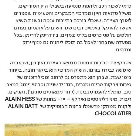
כדאי לשכור רכב וליהנות מנסיעה בשבילי היין המוריקים, 
משלל סדנאות היין וממרכזי המבקרים והטעימות שפזורים 
לאורך העיירה. שאבלי בורכה בתיירות ענפה ובעונת השיא 
אפשר להיתקל באנשים רבים שמדוושים על אופניים בעודם 
חולפים על פני כרמים בלתי נגמרים. בין דרינק לדרינק, בכל 
מסעדה שתבחרו לאכול בה תוכלו ליהנות גם מנוף ירוק 
ומדהים.
אטרקציות חביבות נוספות תמצאו בעיירת היין בון, שבעברה 
שימשה כבירת בורגון. השוק המרכזי הוא ביקור חובה, בייחוד 
בימי שבת, שבהן הוא מתפרס גם לרחוב ומכיל דוכנים של 
פירות וירקות טריים ומגרים, בגדי יד שנייה ופריטי וינטג' במצב 
טוב. מומלץ להעמיס גבינות (יותר ממאתיים סוגים!), נקניקים, 
ריבות, מיני דליקטסים ואיך לא – יין - בחנות של 
ALAIN HESS
ולקנות ממתקי מרשמלו בחנות הבוטיקית של 
ALAIN BATT 
.
CHOCOLATIER