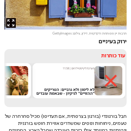
תרבות יין מפותחת ודקדקנית. דיז'ון,
צילום: GettyImages
ירוק בעיניים
עוד כותרות
מערכת לייף סטייל היום
|
11:58
י
מ
לא לימון ולא גרביים: הטריקים
נ
"ההזויים" לניקיון - שבאמת עובדים
א
חבל בורגונדי (בורגון בצרפתית, אם תעדיפו) מכיל סחרחרה של 
טעמים, ניחוחות ונופים שמשדרים אווירת חופש בורגנית 
ונהנתנית במיוחד. אולי בזכות העובדה שחבל הארץ, הממוקם 