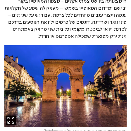
הימצאותה בין שני צמתי אקלים - מצפון המאופיין בקור 
ובגשם ומדרום המאופיין בשמש – מעניק לה שפע של חקלאות 
ענפה וייצור ענבים מיוחדים לכל צרפת, עם דגש על שני זנים – 
פינו נואר ושרדונה. דונמים של כרמים ילוו את הנוסעים בדרכם 
לסדנת יין או לביסטרו מקומי וכל בית שני מחזיק באמתחתו 
גינת ירק מפוארת שמכילה אספרגוס או חרדל.