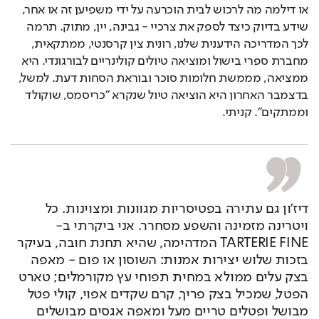
או דילמה מה לרכוש לבית הוכרעה על ידי משפיען זה או אחר, 
שידע בדיוק כיצד לספק את צרכיי - גבינה, יין, מתוק. תרמה 
לכך המדריכה הידענית שלנו, רונית צין קרסנטי, ממתקאית, 
מחברת ספרי בישול ומוציאה טיולים קולינריים לבורגונדי. היא 
ממציאה, מממשת חלומות סוכר ובוראת הסחות דעת. למשל, 
בדצמבר האחרון היא הוציאה טיול שנקרא "כריסמס, שוקולד 
וממתקים". קניתי.
דיז'ון גם עתירה בפטיסריות מגוונות ומצוינות. כל 
ויטרינה מזמינה והשפע מסחרר. אני ביקרתי ב-
TARTERIE FINE המדהימה, שהיא תחנת חובה, בעיקר 
בזכות שלוש יצירות אמנות: השוסון או פום - מאפה 
בצק עלים ממולא במחית תפוחי עץ מקורמלים; טארט 
הפטל, שמכיל בצק פריך, קרם שקדים אפוי, קולי פטל 
מבושל ופטלים טריים מעל ומאפה אגסים מבושלים 