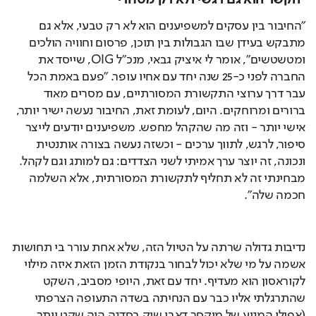
"הקשר הוא גם רגשי ולא רק מסחרי"
"החיבור בין עסקים למשפיענים הוא לא רק טבעי, אלא גם 
מתבקש בעידן שבו הגבולות בין תוכן, פרסום וחוויה הולכים 
ומטשטשים", אומר לי איציק גבאי, מנכ"ל OIG, שייסד את 
החברה לפני כ-25 שנה יחד עם אחיו עופר. "פעם באמת הכל 
עבר דרך ערוצי התקשורת המסורתיים, עם מסרים מאוד 
ברורים ומרוחקים. היום, לעומת זאת, החיבור נעשה ישיר יותר, 
אישי יותר - וזה מה שהקהל מחפש. משפיענים יודעים לייצר 
סיפור, לרגש, לתווך ערכים - וכשזה נעשה בצורה אותנטית 
ונכונה, זה יוצר ערך אמיתי לשני הצדדים: גם למותג וגם לקהל. 
מבחינתי זה לא תחליף לתקשורת המסורתית, אלא השלמה 
חכמה שלה".
נדיבות גדולה שרתה על הטיול הזה, שלא אחת עורר בי תחושות 
אשמה על מי שלא יכול לבחור בנקודת הזמן הזאת איזה מילוי 
לקוראסון הוא מעדיף. יחד עם זאת, היופי מסביב, השקט 
שהתרגלתי אליו כבר עם הנחיתה בשדה התעופה הצרפתי 
(אפילו המנוע של מיקסר דאבו שיק בסדנה היה שקט יותר 