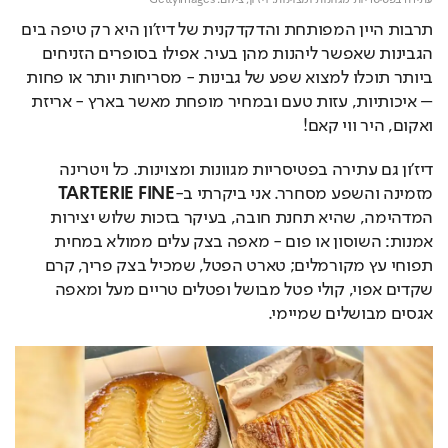
עתירה בפטיסריות מגוונות ומצוינות. דיז'ון,
צילום: GettyImages
תרבות היין המפותחת והדקדקנית של דיז'ון היא רק טיפה בים 
הגבינות שאפשר ליהנות מהן בעיר. אפילו בסופרים הזניחים 
ביותר תוכלו למצוא שפע של גבינות - מסריחות יותר או פחות 
– איכותיות, עזות טעם ובמחיר מופחת מאשר בארץ - אריזת 
ואקום, היר ווי קאם!
דיז'ון גם עתירה בפטיסריות מגוונות ומצוינות. כל ויטרינה 
מזמינה והשפע מסחרר. אני ביקרתי ב-
TARTERIE FINE
המדהימה, שהיא תחנת חובה, בעיקר בזכות שלוש יצירות 
אמנות: השוסון או פום - מאפה בצק עלים ממולא במחית 
תפוחי עץ מקורמלים; טארט הפטל, שמכיל בצק פריך, קרם 
שקדים אפוי, קולי פטל מבושל ופטלים טריים מעל ומאפה 
אגסים מבושלים שמיימי.