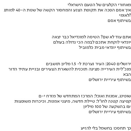
מאחורי הקלעים של הטעם הישראלי
איך אסם הפכה את תקופת הצנע והמחסור הקשה של שנות ה-40 למותג
לאומי?
בשיתוף אסם
אתם עוד לא שם? הטיסה למונדיאל כבר יצאה
יונדאי לוקחת אתכם לבמה הכי גדולה בעולם
בשיתוף יונדאי מבית כלמוביל
ירושלים 2040: העיר נערכת ל- 1.5 מליון תושבים
מנכ"לית העירייה מציגה תוכנית להשארת הצעירים ובניית עתיד הדור
הבא
בשיתוף עיריית ירושלים
שופינג, אמנות ואוכל: המרכז המתחדש של מזרח י-ם
קפיצה קטנה לחו"ל: טיילת חדשה, מיצגי אמנות, וכיכרות משופצות
בהשקעה של 100 מיליון ₪
בשיתוף עיריית ירושלים
כך תחסכו בחשמל בלי להזיע