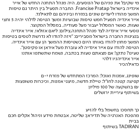
מי שקיבל את פניהם של הנוסעים, היה מנהל התחנה החדש של אייר
אינדיה בישראל Francise Pratap. החברה תפעיל בין היתר גם טיסות
המשך מהודו ליעדים שונים במזרח וביניהם גם לתאילנד.
אייר אינדיה תפעיל חמש טיסות שבועיות ומשך הטיסה לדלהי יהיה 5 וחצי
שעות, כאשר המסלול יעבור מעל סעודיה, במסלול המקוצר.
נוסעי אייר אינדיה לצד מנהל התחנה,צילום: ליאם אזולאי, אייר אינדיה
בנציגות החברה בישראל מסבירים: "ויזה להודו לא נדרשת לטסים בטיסות
המשך מחוץ להודו באותו היום כשטיסות ההמשך הן עם אייר אינדיה.
הטיסה להודו עם אייר אינדיה לא עוברת מעל איראן או פקיסטן".
טעינו? נתקן! אם מצאתם טעות בכתבה, נשמח שתשתפו אותנו
אייר אינדיה
ניו דלהי
כדאי
להכיר
שופינג, אמנות ואוכל: המרכז המתחדש של מזרח י-ם
קפיצה קטנה לחו"ל: טיילת חדשה, מיצגי אמנות, וכיכרות משופצות
בהשקעה של 100 מיליון ₪
בשיתוף עיריית ירושלים
כך תחסכו בחשמל בלי להזיע
מהפכת האנרגיה של תדיראן: שליטה, אבטחת מידע וניהול אקלים חכם
בבית
בשיתוף TADIRAN