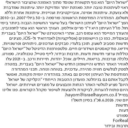
"ישראל היום" הוא גוף תקשורת שנוסד מתוך האמונה שהציבור הישראלי
ראוי לעיתונות טובה יותר, מאוזנת יותר ומדויקת יותר. עיתונות שמדברת
ולא צועקת. עיתונות אמינה, אובייקטיבית ועניינית. עיתונות אחרת וללא
תשלום. המהדורה המודפסת הראשונה פורסמה ב-30 ביולי 2007, וב-2010
הפך "ישראל היום" לעיתון הישראלי בעל שיעור החשיפה הגבוה ביותר בימי
חול. מו"ל העיתון היא ד"ר מרים אדלסון. העורך הראשי הוא עמר לחמנוביץ,
והעורך המייסד הוא עמוס רגב. אתרי האינטרנט של "ישראל היום" בעברית
ובאנגלית, כמו כן היישומונים (אפליקציות) לאנדרואיד ול-iOS, מציגים
חדשות מסביב לשעון, תוכן בלעדי, מבזקים ועדכונים, ניתוחים ופרשנויות,
וידיאו, פודקאסטים ושידורים חיים. פלטפורמות הדיגיטל של "ישראל היום"
כוללות ערוצי חדשות ודעות, תרבות ובידור, לייף סטייל, טכנולוגיה, ספורט,
כלכלה וצרכנות, בריאות, חיילים, אוכל, יהדות, תיירות ורכב. ב-2021 עלו
לאוויר האתר החדש והיישומון החדש של "ישראל היום" בעברית, במטרה
לספק לגולשים חוויה מהירה, עדכנית, בטוחה ונוחה. תכני המהדורה
המודפסת של העיתון זמינים גם באתר, במהדורה יומית מקוונת, ואפשר
לקבל אותם גם בניוזלטר. מועדון ההטבות הייחודי "הקליקה של ישראל
היום" מציע לגולשי האתר הנחות ומבצעים על מוצרים ושירותים. ישראל
היום פתוח להערות, לביקורת ולהצעות לשיפור מקהל הקוראים. פנו אלינו
במייל hayom@israelhayom.co.il.
יום שני, 8.6.2026
כ"ג בסיון תשפ"ו
חדשות
דעות
ספורט
ForReal
תרבות ובידור