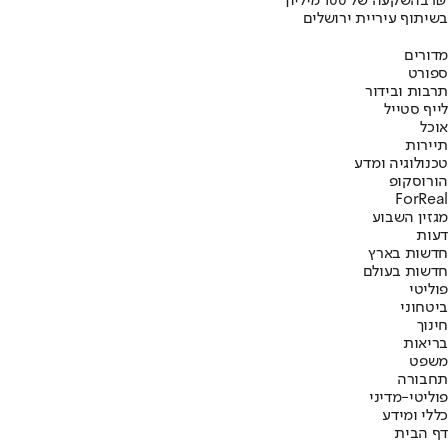
בהשקעה של 100 מיליון ₪
בשיתוף עיריית ירושלים
מדורים
ספורט
תרבות ובידור
לייף סטייל
אוכל
תיירות
טכנולוגיה ומדע
הורוסקופ
ForReal
מגזין השבוע
דעות
חדשות בארץ
חדשות בעולם
פוליטי
ביטחוני
חינוך
בריאות
משפט
תחבורה
פוליטי-מדיני
כללי ומידע
דף הבית