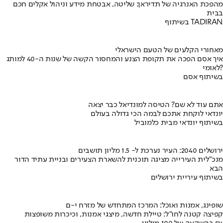
מהפכת האנרגיה של תדיראן: שליטה, אבטחת מידע וניהול אקלים חכם
בבית
בשיתוף TADIRAN
מאחורי הקלעים של הטעם הישראלי
איך אסם הפכה את תקופת הצנע והמחסור הקשה של שנות ה-40 למותג
לאומי?
בשיתוף אסם
אתם עוד לא שם? הטיסה למונדיאל כבר יצאה
יונדאי לוקחת אתכם לבמה הכי גדולה בעולם
בשיתוף יונדאי מבית כלמוביל
ירושלים 2040: העיר נערכת ל- 1.5 מליון תושבים
מנכ"לית העירייה מציגה תוכנית להשארת הצעירים ובניית עתיד הדור
הבא
בשיתוף עיריית ירושלים
שופינג, אמנות ואוכל: המרכז המתחדש של מזרח י-ם
קפיצה קטנה לחו"ל: טיילת חדשה, מיצגי אמנות, וכיכרות משופצות