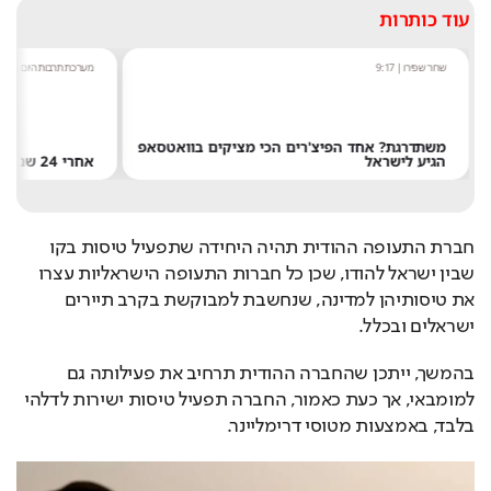
עוד כותרות
פירו
|
9:17
מערכת תרבות היום
|
8:54
דרגת? אחד הפיצ'רים הכי מציקים בוואטסאפ
ע לישראל
אחרי 24 שנה: הפרשן הוותיק עוזב את חדשות 13
חברת התעופה ההודית תהיה היחידה שתפעיל טיסות בקו 
שבין ישראל להודו, שכן כל חברות התעופה הישראליות עצרו 
את טיסותיהן למדינה, שנחשבת למבוקשת בקרב תיירים 
ישראלים ובכלל.
בהמשך, ייתכן שהחברה ההודית תרחיב את פעילותה גם 
למומבאי, אך כעת כאמור, החברה תפעיל טיסות ישירות לדלהי 
בלבד, באמצעות מטוסי דרימליינר.