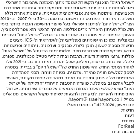
"ישראל היום" הוא גוף תקשורת שנוסד מתוך האמונה שהציבור הישראלי
ראוי לעיתונות טובה יותר, מאוזנת יותר ומדויקת יותר. עיתונות שמדברת
ולא צועקת. עיתונות אמינה, אובייקטיבית ועניינית. עיתונות אחרת וללא
תשלום. המהדורה המודפסת הראשונה פורסמה ב-30 ביולי 2007, וב-2010
הפך "ישראל היום" לעיתון הישראלי בעל שיעור החשיפה הגבוה ביותר בימי
חול. מו"ל העיתון היא ד"ר מרים אדלסון. העורך הראשי הוא עמר לחמנוביץ,
והעורך המייסד הוא עמוס רגב. אתרי האינטרנט של "ישראל היום" בעברית
ובאנגלית, כמו כן היישומונים (אפליקציות) לאנדרואיד ול-iOS, מציגים
חדשות מסביב לשעון, תוכן בלעדי, מבזקים ועדכונים, ניתוחים ופרשנויות,
וידיאו, פודקאסטים ושידורים חיים. פלטפורמות הדיגיטל של "ישראל היום"
כוללות ערוצי חדשות ודעות, תרבות ובידור, לייף סטייל, טכנולוגיה, ספורט,
כלכלה וצרכנות, בריאות, חיילים, אוכל, יהדות, תיירות ורכב. ב-2021 עלו
לאוויר האתר החדש והיישומון החדש של "ישראל היום" בעברית, במטרה
לספק לגולשים חוויה מהירה, עדכנית, בטוחה ונוחה. תכני המהדורה
המודפסת של העיתון זמינים גם באתר, במהדורה יומית מקוונת, ואפשר
לקבל אותם גם בניוזלטר. מועדון ההטבות הייחודי "הקליקה של ישראל
היום" מציע לגולשי האתר הנחות ומבצעים על מוצרים ושירותים. ישראל
היום פתוח להערות, לביקורת ולהצעות לשיפור מקהל הקוראים. פנו אלינו
במייל hayom@israelhayom.co.il.
יום ראשון, 12.7.2026
כ"ז בתמוז תשפ"ו
חדשות
דעות
ספורט
ForReal
תרבות ובידור