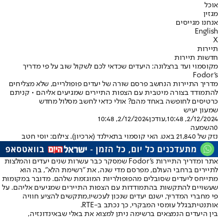
אוכל
מגזין
אנחנו מגייסים
English
X
תיירות
חדשות תיירות
מקוסמוי ועד ברצלונה: היעדים שכדאי לכם לשקול שוב על פי מדריך
Fodor's
מדריך התיירות הנחשב פרסם שורה של יעדים פופולריים, שלא מצליחים
להתמודד בצורה מיטבית עם הצפות התיירים שמגיעים אליהם • קניתם
כרטיסים לחופשה באחד מהם? אולי כדאי לחשב מסלול מחדש
שמעון יעיש
2/12/2024, 10:48
,עודכן
2/12/2024, 10:48
0
השמעה
נזק של 21,840 באט. האי קוסמוי בתאילנד (ארכיון). צילום: יוסי חטב
אתר ומדריך התיירות Fodor's שמסקר כבר עשרות שנים יעדים והמלצות
לתיירים ברחבי העולם, מפרסם מדי שנה, את "רשימת הלא", בה הוא
מתייחס ליעדים שסובלים מהפופולריות המוגזמת שלהם. מדובר במקומות
שעשויים להתקשות בהתמודדות עם הצפות התיירים שמגיעים אליהם. על
פי מחברי המדריך, ישנם יעדים שנכון לעכשיו,
מתקשים להציע חוויה
אותנטית
בגלל עומסי המבקרי, כך נכתב ב-RTE.
בין היעדים הנמצאים ברשימה ניתן למצוא את באלי שבאינדונזיה,