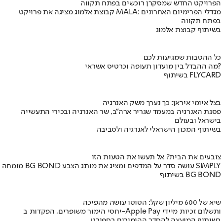
הפרויקט החדש שמסקרן רוכשים בפתח תקווה
קבוצת אלמוג מציגה את פרויקט MALA: מגדלי הפרימיום האחרונים
בפתח תקווה
בשיתוף קבוצת אלמוג
כל ההטבות שמגיעות לכם
מה ההבדל בין מועדון תעופה וכרטיס אשראי?
בשיתוף FLYCARD
בצל איומי איראן: כך נערך משק האנרגיה
פסגת האנרגיה במעמד שגריר ארה"ב, שר האנרגיה ובכירי התעשייה
בישראל ובעולם
בשיתוף המכון הישראלי לאנרגיה ולסביבה
צובעים את הבית? אל תעשו את הטעות הזו
מומחה BG BOND עושה סדר על המדפים ומציג את מותג הצבע SIMPLY
בשיתוף BG BOND
שיא של 600 מיליון שקל: הטוטו עושה מהפיכה
יחסי הימור משופרים, הפקדות ב-Apple Pay ותשלום זכיות מיידי
בשיתוף המועצה להסדר ההימורים בספורט