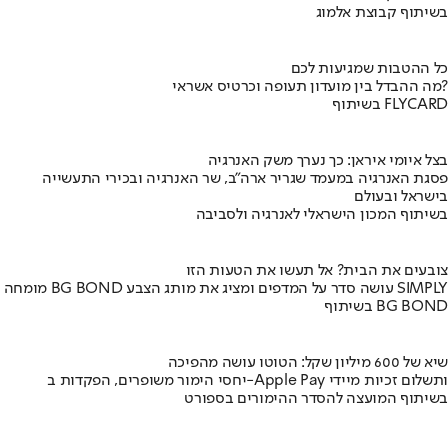
בשיתוף קבוצת אלמוג
כל ההטבות שמגיעות לכם
מה ההבדל בין מועדון תעופה וכרטיס אשראי?
בשיתוף FLYCARD
בצל איומי איראן: כך נערך משק האנרגיה
פסגת האנרגיה במעמד שגריר ארה"ב, שר האנרגיה ובכירי התעשייה
בישראל ובעולם
בשיתוף המכון הישראלי לאנרגיה ולסביבה
צובעים את הבית? אל תעשו את הטעות הזו
מומחה BG BOND עושה סדר על המדפים ומציג את מותג הצבע SIMPLY
בשיתוף BG BOND
שיא של 600 מיליון שקל: הטוטו עושה מהפיכה
יחסי הימור משופרים, הפקדות ב-Apple Pay ותשלום זכיות מיידי
בשיתוף המועצה להסדר ההימורים בספורט