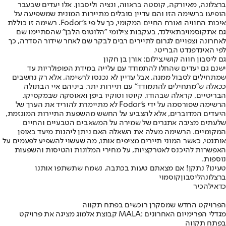
ברצלונה, מאיורקה, קוסטה בראווה, ונציה וליסבון. אלו יעדים שבעבר
הופיעו ברשימה הזו והם עדיין סובלים מתיירות המונית שמשפיעה על
איכות החוויה ואורח החיים המקומי, כך על פי Fodor's. רשימה זו כוללת
גם את
קוסמוי
בתאילנד, בעקבות צילומי "הלוטוס הלבן" שהסתיימו שם
לאחרונה וצפויים לגרום לתיירים רבים לבקר שם לאחר שידור הסדרה, כך
לפי האינדפנדט הבריטי.
גם ליסבון חווה קושי,צילום: אורן בן חקון
ישנם גם יעדים שהחלו להתמודד עם עלייה במידת הפופולריות עד
שמתחילים לסבול ממנה, אבל עדיין לא נכנסו לרשימה, אלא רק נחשבים
ככאלה ש"מתחילים להתמודד" עם תיירות יתר, ביניהם איי הבתולה
הבריטיים, קראלה שבהודו, קיוטו וטוקיו ביפן ואאוסקה שבמקסיקו.
הרשימה שפורסמה על ידי Fodor's לא מתיימרת להוריד את הערך של
היעדים המדוברים, אלא להצביע על החשש מהשפעת התיירות המוגזמת,
שלעתים מציבה אתגרים של שמירה על המשאבים הטבעיים והחיים
המקומיים. הרשימה מעלה את השאלה האם ניתן ליהנות מיעד באופן
אותנטי, כאשר המוני תיירים מציפים אותו, מה שעשוי להשפיע לפעמים על
האפשרות להיכנס לאטרקציות, על מחירי המלונות והטיסות והשפעות
נוספות.
טעינו? נתקן! אם מצאתם טעות בכתבה, נשמח שתשתפו אותנו
ברצלונה
ליסבון
קוסמוי
כדאי
להכיר
הפרויקט החדש שמסקרן רוכשים בפתח תקווה
קבוצת אלמוג מציגה את פרויקט MALA: מגדלי הפרימיום האחרונים
בפתח תקווה