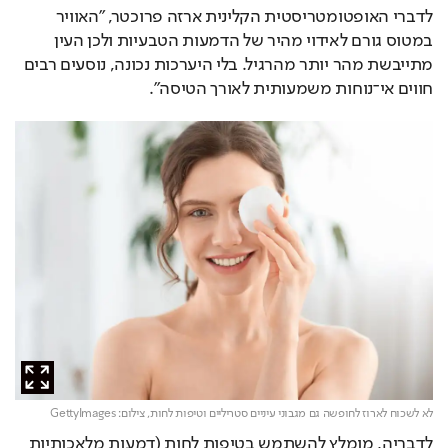
לדברי האופטומטריסטית הקלינית ארזה פרוכטר, "האוויר 
במטוס גורם לאידוי מהיר של הדמעות הטבעיות ולכן העין 
מתייבשת מהר יותר מהרגיל. בלי היערכות נכונה, נוסעים רבים 
חווים אי־נוחות משמעותית לאורך הטיסה".
לא לשכוח לארוז לחופשה גם מגבוני עיניים סטריליים וטיפות לחות,
צילום: GettyImages
לדבריה, מומלץ להשתמש בטיפות לחות (דמעות מלאכותיות 