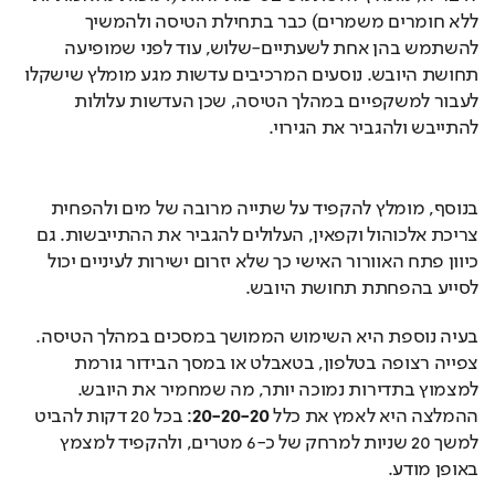
ללא חומרים משמרים) כבר בתחילת הטיסה ולהמשיך 
להשתמש בהן אחת לשעתיים-שלוש, עוד לפני שמופיעה 
תחושת היובש. נוסעים המרכיבים עדשות מגע מומלץ שישקלו 
לעבור למשקפיים במהלך הטיסה, שכן העדשות עלולות 
להתייבש ולהגביר את הגירוי.
בנוסף, מומלץ להקפיד על שתייה מרובה של מים ולהפחית 
צריכת אלכוהול וקפאין, העלולים להגביר את ההתייבשות. גם 
כיוון פתח האוורור האישי כך שלא יזרום ישירות לעיניים יכול 
לסייע בהפחתת תחושת היובש.
בעיה נוספת היא השימוש הממושך במסכים במהלך הטיסה. 
צפייה רצופה בטלפון, בטאבלט או במסך הבידור גורמת 
למצמוץ בתדירות נמוכה יותר, מה שמחמיר את היובש. 
ההמלצה היא לאמץ את כלל 
20-20-20
: בכל 20 דקות להביט 
למשך 20 שניות למרחק של כ-6 מטרים, ולהקפיד למצמץ 
באופן מודע.