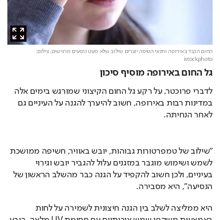
החום הכבד באירופה ותנאי הטיסה יוצרים שילוב שלא מעט נוסעים מרגישים,
צילום:
istockphoto
גל החום באירופה מוסיף סיכון
לדברי פרוכטר, על רקע גל החום הקיצוני שמורגש בימים אלה 
במדינות רבות באירופה, חשוב להיערך להגנה על העיניים גם 
לאחר הנחיתה.
"שילוב של טמפרטורות גבוהות, יובש באוויר, חשיפה ממושכת 
לשמש ושימוש מוגבר במזגנים עלול להגביר יובש וגירוי 
בעיניים, ולכן חשוב להקפיד על הגנה כבר מהשלב הראשון של 
הנסיעה", היא מסבירה.
היא ממליצה לשלב בין הגנה חיצונית לשמירה על לחות 
באמצעות משקפי שמש איכותיים עם חסימת UV מלאה, כובע 