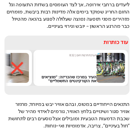
ליעדים ברחבי אירופה, אך לצד העומסים בשדות התעופה וגל 
החום החריג שפוקד בימים אלה מדינות רבות ביבשת, מומחים 
מזהירים מפני תופעה נפוצה שעלולה לפגוע בהנאה מהטיול 
כבר מהרגע הראשון - יובש וגירוי בעיניים.
עוד כותרות
מערכת תרבות היום
|
8:32
מ
העיר במרכז שהכריזה: "מוציאים
ל
את הקורקינטים החשמליים"
"
התנאים הייחודיים במטוס, ובהם אוויר יבש במיוחד, מחזור 
אוויר סגור ושינויים בלחץ האוויר, גורמים לאידוי מהיר של 
שכבת הדמעות הטבעית ומובילים אצל נוסעים רבים לתחושת 
"חול בעיניים", צריבה, אדמומיות ואי-נוחות.