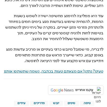
רחב שוליים, טיפות לחות ושתייה מרובה לאורך היום.
עוד היא ממליצה להימנע מחשיפה ישירה לשמש בשעות 
החמות, להפחית שימוש בעדשות מגע בימים חמים במיוחד 
ולהתרחק מזרמי מזגן ישירים. במקרה של גירוי ניתן להשתמש 
בטיפות לחות ולהניח קומפרסים קרים על העיניים, תוך 
הימנעות משפשוף שעלול להחמיר את המצב.
לדבריה, מי שסובל מיובש כרוני בעיניים או מרכיב עדשות מגע 
באופן קבוע, כדאי שייערך מראש עם פתרונות מתאימים 
ויתייעץ עם איש מקצוע עוד לפני היציאה לחופשה.
טעינו? נתקן! אם מצאתם טעות בכתבה, נשמח שתשתפו אותנו
G
o
o
g
l
e
News
עקבו אחרינו
טיסה
טיפים
יובש
מדריכים
עיניים