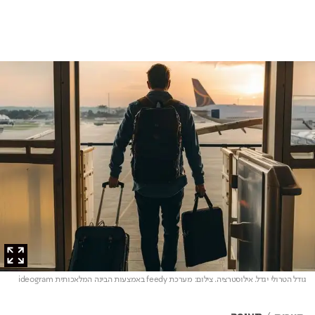
גודל הטרולי יגדל. אילוסטרציה
. צילום: מערכת feedy באמצעות הבינה המלאכותית ideogram