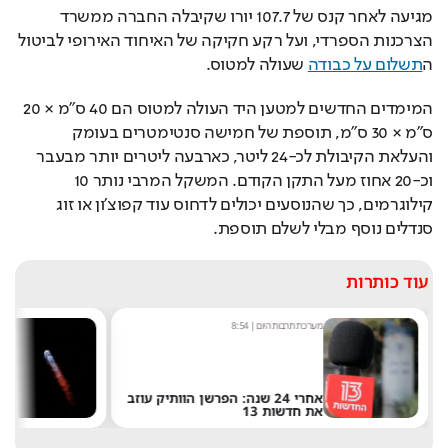
מגיעה לאחר קנס של 107.7 יורו שקיבלה החברה ממשרד 
הצרכנות הספרדי, ועל רקע חקיקה של האיחוד האירופי לביטול 
ה
תשלום על כבודה
 שעולה למטוס.
המימדים החדשים למטען היד העולה למטוס הם ‎40 ס"מ × ‎20 
ס"מ × ‎30 ס"מ, תוספת של חמישה סנטימטרים בעומק 
והעלאת הקיבולת לכ-24 ליטר, כארבעה ליטרים יותר מבעבר 
וכ-20 אחוז מעל התקן הקודם. המשקל המרבי נותר ‎10 
קילוגרמים, כך שהנוסעים יכולים לדחוס עוד קפוצ'ון או זוג 
סנדלים נוסף מבלי לשלם תוספת.
עוד כותרות
מערכת תרבות היום
|
8:54
ש
אחרי 24 שנה: הפרשן הוותיק עוזב
את חדשות 13
ש