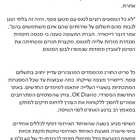
אחרת.
"לא כל הנוסעים רוצים לטוס עם מטען נוסף, והיה זה בלתי הוגן 
לגבות מהם תשלום על שירותים שהם אינם משתמשים בהם", 
אמר דובר ריינאייר.  חברת התעופה טענה כי מכסה חינמית 
מוגדרת מזרזת עלייה למטוס, מקצרת תורים ומפחיתה את 
הסיכון לאובדן מזוודות שנמסרו לבטן המטוס.
כל פריט החורג מהממדים המוצהרים עדיין יחויב בתשלום 
נוסף. ריינאייר מצפה שייקחו  כמה שבועות עד שכל המסגרות 
המתכתיות בשערי העלייה יותאמו למימדים החדשים. באתר 
החדשות הספרדי, OK Diario, צויין שהפתחים המתרחבים 
אמורים לחסוך ללקוחות את הצורך לדחוס תיקים למתקן 
במאמץ רב ברגע האחרון לפני הטיסה.
השינוי מגיע בשעה שהאיחוד האירופי דוחף לכללים אחידים. 
ביוני אישרה מועצת האיחוד האירופי טיוטת תקנת זכויות 
נוסעים הקובעת גודל מינימלי חינמי לכבודת-יד של ‎40 ס"מ × 