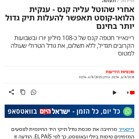
תיירות
תעופה
אחרי שהוטל עליה קנס - ענקית
הלואו-קוסט תאפשר להעלות תיק גדול
יותר בחינם
ריינאייר חטפה קנס של כ-108 מיליון יורו ובשבועות
הקרובים תגדיל, ללא תשלום, את גודל הטרולי שעולה
למטוס
סוכנויות הידיעות
6/8/2025, 02:34
,
עודכן
6/8/2025, 02:34
9
ריינאייר
 מרחיבה את מכסת גודל תיקי היד החינמית לנוסעים 
המזמינים טיסות ביולי ובאוגוסט, כך לפי EL PAÍS. הודעה זו 