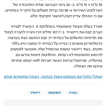
‎30 ס"מ × ‎15 ס"מ. ב-24 ביוני הצביעה ועדת התחבורה של 
הפרלמנט האירופי 38-4 נגד גביית תשלום על תיקי יד בסיסיים, 
אם כי המהלך עדיין זקוק לאישור חקיקתי מלא.
ספרד בעלת מעמד משמעותי במחלוקת זו. המשרד לענייני 
הצרכן קנס את ריינאייר  ב-107.7 מיליון יורו והורה לחברה לבטל 
את מדיניות התשלום על כבודת-יד, קנס הנמצא כעת בערעור. 
הרגולטורים טוענים כי גבייה על כבודת-יד צנועה היא בלתי 
חוקית, בעוד ריינאיר טוענת שהמודל שלה מאפשר לנוסעים 
להימנע מתוספות לא רצויות. מחלוקות דומות אירעו גם 
באיטליה, פורטוגל וצרפת כאשר חברות לואו-קוסט אחרות 
אימצו את העמלה.
טעינו? נתקן! אם מצאתם טעות בכתבה, נשמח שתשתפו אותנו
כבודה
לואוקוסט
ריינאייר