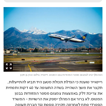
המהמלך יביא לצמצום מספר המזוודות בבט המטוס. ריינאייר,
צילום: אורן בן חקון
ריינאייר טוענת כי הגדלת תכולת מטען היד תביא להתייעלות, 
תקצר את משך השהייה בשדה התעופה עד 40 דקות ותפחית 
את צריכת דלק באמצעות צמצום מספר המזוודות בבטן 
המטוס. לא ברור אם המהלך יספק את הרשויות - המשרד 
הספרדי פתח לאחרונה חקירה נוספת נגד חברת תעופה 