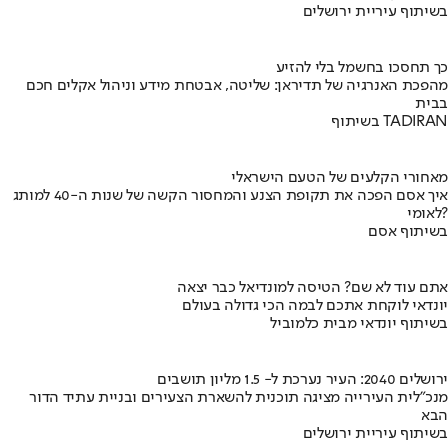
בשיתוף עיריית ירושלים
כך תחסכו בחשמל בלי להזיע
מהפכת האנרגיה של תדיראן: שליטה, אבטחת מידע וניהול אקלים חכם
בבית
בשיתוף TADIRAN
מאחורי הקלעים של הטעם הישראלי
איך אסם הפכה את תקופת הצנע והמחסור הקשה של שנות ה-40 למותג
לאומי?
בשיתוף אסם
אתם עוד לא שם? הטיסה למונדיאל כבר יצאה
יונדאי לוקחת אתכם לבמה הכי גדולה בעולם
בשיתוף יונדאי מבית כלמוביל
ירושלים 2040: העיר נערכת ל- 1.5 מליון תושבים
מנכ"לית העירייה מציגה תוכנית להשארת הצעירים ובניית עתיד הדור
הבא
בשיתוף עיריית ירושלים