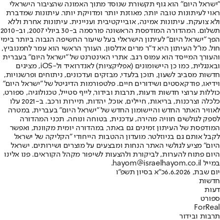
"ישראל היום" הוא גוף תקשורת שנוסד מתוך האמונה שהציבור הישראלי
ראוי לעיתונות טובה יותר, מאוזנת יותר ומדויקת יותר. עיתונות שמדברת
ולא צועקת. עיתונות אמינה, אובייקטיבית ועניינית. עיתונות אחרת וללא
תשלום. המהדורה המודפסת הראשונה פורסמה ב-30 ביולי 2007, וב-2010
הפך "ישראל היום" לעיתון הישראלי בעל שיעור החשיפה הגבוה ביותר בימי
חול. מו"ל העיתון היא ד"ר מרים אדלסון. העורך הראשי הוא עמר לחמנוביץ,
והעורך המייסד הוא עמוס רגב. אתרי האינטרנט של "ישראל היום" בעברית
ובאנגלית, כמו כן היישומונים (אפליקציות) לאנדרואיד ול-iOS, מציגים
חדשות מסביב לשעון, תוכן בלעדי, מבזקים ועדכונים, ניתוחים ופרשנויות,
וידיאו, פודקאסטים ושידורים חיים. פלטפורמות הדיגיטל של "ישראל היום"
כוללות ערוצי חדשות ודעות, תרבות ובידור, לייף סטייל, טכנולוגיה, ספורט,
כלכלה וצרכנות, בריאות, חיילים, אוכל, יהדות, תיירות ורכב. ב-2021 עלו
לאוויר האתר החדש והיישומון החדש של "ישראל היום" בעברית, במטרה
לספק לגולשים חוויה מהירה, עדכנית, בטוחה ונוחה. תכני המהדורה
המודפסת של העיתון זמינים גם באתר, במהדורה יומית מקוונת, ואפשר
לקבל אותם גם בניוזלטר. מועדון ההטבות הייחודי "הקליקה של ישראל
היום" מציע לגולשי האתר הנחות ומבצעים על מוצרים ושירותים. ישראל
היום פתוח להערות, לביקורת ולהצעות לשיפור מקהל הקוראים. פנו אלינו
במייל hayom@israelhayom.co.il.
יום שבת, 6.6.2026
כ"א בסיון תשפ"ו
חדשות
דעות
ספורט
ForReal
תרבות ובידור