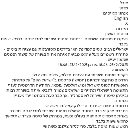
אוכל
מגזין
אנחנו מגייסים
English
X
תיירות
פרסום ראשון
בעקבות פתיחת השמיים: נבחנות טיסות ישירות לסרי לנקה, בחמש שעות
בלבד
ישראלים רבים טסים למדינת האי בדרכים מסורבלות עם עצירות ביניים •
פתיחת השמיים מעל עומאן מביאה איתה את הבשורה של קיצור הזמנים
שמעון יעיש
23/2/2023, 18:46
,עודכן
23/2/2023, 18:46
0
השמעה
בקרוב טיסות ישירות עם עצירת תדלוק, צילום: משה שי
הדרכים מתקצרות:
היום (חמישי) פרסמנו ב"ישראל היום" על פתיחת
האפשרות לטוס לישראל ומישראל
מעל עומאן
. ההודעה הדרמטית לענף
התעופה הישראלי ולתיירים ישראלים צפויה להביא איתה בשורות רבות
וביניהן טיסות ישירות לאוסטרליה, אך כבר כעת מסתמן יעד מעניין
במיוחד.
נבחנות טיסות ישירות. סרי לנקה,צילום: משה שי
בחברת ארקיע כבר בוחנים הפעלת טיסות ישירות לסרי לנקה. מדובר
באחת מהמדינות היפות בעולם וכעת, במרחק של טיסה קצרה שתימשך
כחמש שעות בלבד.
חמש שעות טיסה בלבד. סרי לנקה,צילום: משה שי