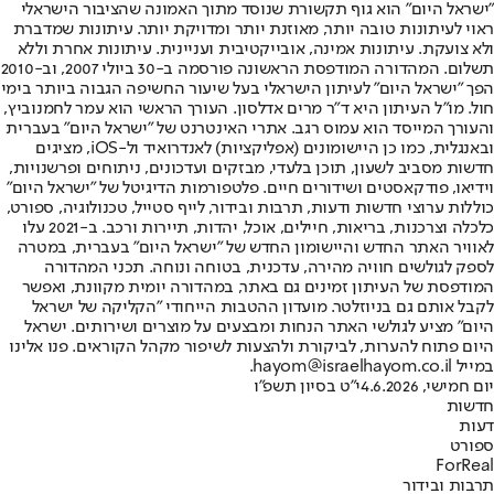
"ישראל היום" הוא גוף תקשורת שנוסד מתוך האמונה שהציבור הישראלי
ראוי לעיתונות טובה יותר, מאוזנת יותר ומדויקת יותר. עיתונות שמדברת
ולא צועקת. עיתונות אמינה, אובייקטיבית ועניינית. עיתונות אחרת וללא
תשלום. המהדורה המודפסת הראשונה פורסמה ב-30 ביולי 2007, וב-2010
הפך "ישראל היום" לעיתון הישראלי בעל שיעור החשיפה הגבוה ביותר בימי
חול. מו"ל העיתון היא ד"ר מרים אדלסון. העורך הראשי הוא עמר לחמנוביץ,
והעורך המייסד הוא עמוס רגב. אתרי האינטרנט של "ישראל היום" בעברית
ובאנגלית, כמו כן היישומונים (אפליקציות) לאנדרואיד ול-iOS, מציגים
חדשות מסביב לשעון, תוכן בלעדי, מבזקים ועדכונים, ניתוחים ופרשנויות,
וידיאו, פודקאסטים ושידורים חיים. פלטפורמות הדיגיטל של "ישראל היום"
כוללות ערוצי חדשות ודעות, תרבות ובידור, לייף סטייל, טכנולוגיה, ספורט,
כלכלה וצרכנות, בריאות, חיילים, אוכל, יהדות, תיירות ורכב. ב-2021 עלו
לאוויר האתר החדש והיישומון החדש של "ישראל היום" בעברית, במטרה
לספק לגולשים חוויה מהירה, עדכנית, בטוחה ונוחה. תכני המהדורה
המודפסת של העיתון זמינים גם באתר, במהדורה יומית מקוונת, ואפשר
לקבל אותם גם בניוזלטר. מועדון ההטבות הייחודי "הקליקה של ישראל
היום" מציע לגולשי האתר הנחות ומבצעים על מוצרים ושירותים. ישראל
היום פתוח להערות, לביקורת ולהצעות לשיפור מקהל הקוראים. פנו אלינו
במייל hayom@israelhayom.co.il.
יום חמישי, 4.6.2026
י"ט בסיון תשפ"ו
חדשות
דעות
ספורט
ForReal
תרבות ובידור