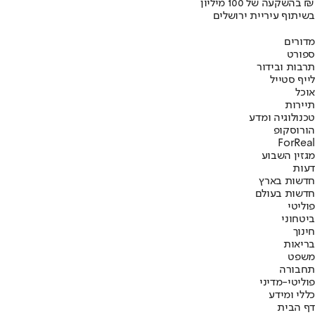
בהשקעה של 100 מיליון ₪
בשיתוף עיריית ירושלים
מדורים
ספורט
תרבות ובידור
לייף סטייל
אוכל
תיירות
טכנולוגיה ומדע
הורוסקופ
ForReal
מגזין השבוע
דעות
חדשות בארץ
חדשות בעולם
פוליטי
ביטחוני
חינוך
בריאות
משפט
תחבורה
פוליטי-מדיני
כללי ומידע
דף הבית