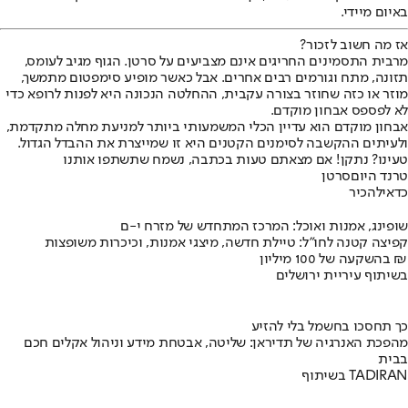
באיום מיידי.
אז מה חשוב לזכור?
מרבית התסמינים החריגים אינם מצביעים על סרטן. הגוף מגיב לעומס,
תזונה, מתח וגורמים רבים אחרים. אבל כאשר מופיע סימפטום מתמשך,
מוזר או כזה שחוזר בצורה עקבית, ההחלטה הנכונה היא לפנות לרופא כדי
לא לפספס אבחון מוקדם.
אבחון מוקדם הוא עדיין הכלי המשמעותי ביותר למניעת מחלה מתקדמת,
ולעיתים ההקשבה לסימנים הקטנים היא זו שמייצרת את ההבדל הגדול.
טעינו? נתקן! אם מצאתם טעות בכתבה, נשמח שתשתפו אותנו
טרנד היום
סרטן
כדאי
להכיר
שופינג, אמנות ואוכל: המרכז המתחדש של מזרח י-ם
קפיצה קטנה לחו"ל: טיילת חדשה, מיצגי אמנות, וכיכרות משופצות
בהשקעה של 100 מיליון ₪
בשיתוף עיריית ירושלים
כך תחסכו בחשמל בלי להזיע
מהפכת האנרגיה של תדיראן: שליטה, אבטחת מידע וניהול אקלים חכם
בבית
בשיתוף TADIRAN