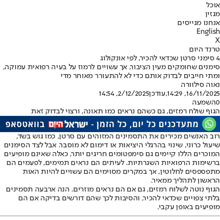
אוכל
מגזין
אנחנו מגייסים
English
X
טרנד היום
4 סימני סרטן שכדאי להכיר, לפי אונקולוג
סימנים שחומקים מעין הציבור, אך עשויים לרמוז על בעיה רפואית עמוקה,
ומתי חייבים לבדוק אותם כדי לא להתעורר מאוחר מדי
נאוה סילוורה
16/11/2025, 14:29
,עודכן
2/12/2025, 14:54
0
השמעה
הגוף שולח רמזים, גם כשהם נראים כמו תאונה, ורצוי לבדוק זאת
רוב האנשים מכירים את התסמינים המזוהים עם סרטן, כמו גוש בשד,
שיעול כרוני, שינוי בהרגלי היציאות או דימום לא מוסבר. אבל לצד הסימנים
המוכרים הללו קיימים גם סימפטומים חריגים יותר, כאלה שאינם מופיעים
ברשימות הרפואיות השגרתיות. לעיתים הם נראים תמימים, לפעמים הם
מתפספסים לחלוטין, אך במקרים מסוימים הם עשויים להיות האות
הראשון לתהליך ממאיר.
הגוף נוטה לשלוח רמזים, גם אם הם נראים מוזרים. הנה ארבעה תסמינים
בלתי צפויים שכדאי להכיר, והסיבות לכך שהם דורשים בדיקה אם הם
מופיעים באופן עקבי.