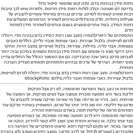
רמות סידן גבוהות בדם, נתון קטן שמספר סיפור גדול
בדיקת דם פשוטה יכולה לגלות רמות סידן חריגות, ולמרות שיש לכך סיבות
רבות שאינן קשורות לסרטן, ערכים גבוהים במיוחד עשויים להצביע על
פעילות גידולית. חלק מהגידולים גורמים לשחרור הורמונים המעלים את
רמות הסידן, בעוד אחרים פוגעים בעצם וגורמים לשחרור סידן למחזור
הדם.
התסמינים של היפרקלצמיה (מצב שבו רמת הסידן בדם גבוהה מדי, ויכולה
לגרום לעייפות, בלבול, עצירות, כאבי עצמות ואבני כליה), כוללים כאבים
בעצמות, אבני כליה, בחילות, עצירות, בלבול ושינויים במצב הרוח. מחקר
רחב היקף מצא כי אנשים עם רמות סידן גבוהות נמצאים בסיכון גבוה יותר
לאבחון סרטן בתוך שנה מהבדיקה, גם אם המספר הכולל של החולים עדיין
נמוך יחסית. הצירוף של ערכים גבוהים ותסמינים תואמים מצדיק הערכה
רפואית.
היפרקלצמיה. מצב שבו רמת הסידן בדם גבוהה מדי, ויכולה לגרום לעייפות,
בלבול, עצירות, כאבי עצמות ואבני כליה,צילום: istockphoto
נפיחות או כאב בשד והפרשה מהפטמה, לא רק אצל מניקות
דלקת בשד היא תופעה מוכרת ונפוצה אצל נשים מניקות, אך הופעה של
נפיחות, כאב, גירוי או פריחה אצל מי שאינה מניקה עשויה להצביע על
סרטן שד דלקתי. זהו סוג נדיר יותר של סרטן, המאופיין בשינויי מרקם עור
המדמים מראה של קליפת תפוז, באודם ובנפיחות מהירה.
הפרשה מהפטמה היא לרוב תופעה שאינה מסוכנת, אך כשהיא מופיעה
בצד אחד בלבד, או כשהיא חוזרת שוב ושוב ללא קשר להיריון, הנקה או
פגיעה באזור, יש מקום לבדיקת רופא. מיעוט מהמקרים של הפרשה כזו
מתבררים כקשורים לגידול, אך לרוב מדובר במצב הדורש מעקב ולא בהכרח