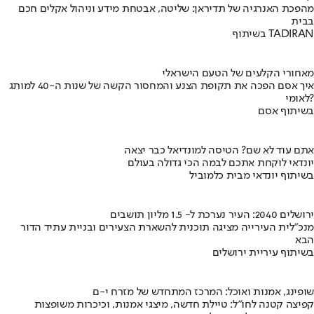
מהפכת האנרגיה של תדיראן: שליטה, אבטחת מידע וניהול אקלים חכם
בבית
בשיתוף TADIRAN
מאחורי הקלעים של הטעם הישראלי
איך אסם הפכה את תקופת הצנע והמחסור הקשה של שנות ה-40 למותג
לאומי?
בשיתוף אסם
אתם עוד לא שם? הטיסה למונדיאל כבר יצאה
יונדאי לוקחת אתכם לבמה הכי גדולה בעולם
בשיתוף יונדאי מבית כלמוביל
ירושלים 2040: העיר נערכת ל- 1.5 מליון תושבים
מנכ"לית העירייה מציגה תוכנית להשארת הצעירים ובניית עתיד הדור
הבא
בשיתוף עיריית ירושלים
שופינג, אמנות ואוכל: המרכז המתחדש של מזרח י-ם
קפיצה קטנה לחו"ל: טיילת חדשה, מיצגי אמנות, וכיכרות משופצות