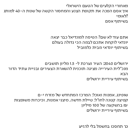
מאחורי הקלעים של הטעם הישראלי
איך אסם הפכה את תקופת הצנע והמחסור הקשה של שנות ה-40 למותג
לאומי?
בשיתוף אסם
אתם עוד לא שם? הטיסה למונדיאל כבר יצאה
יונדאי לוקחת אתכם לבמה הכי גדולה בעולם
בשיתוף יונדאי מבית כלמוביל
ירושלים 2040: העיר נערכת ל- 1.5 מליון תושבים
מנכ"לית העירייה מציגה תוכנית להשארת הצעירים ובניית עתיד הדור
הבא
בשיתוף עיריית ירושלים
שופינג, אמנות ואוכל: המרכז המתחדש של מזרח י-ם
קפיצה קטנה לחו"ל: טיילת חדשה, מיצגי אמנות, וכיכרות משופצות
בהשקעה של 100 מיליון ₪
בשיתוף עיריית ירושלים
כך תחסכו בחשמל בלי להזיע