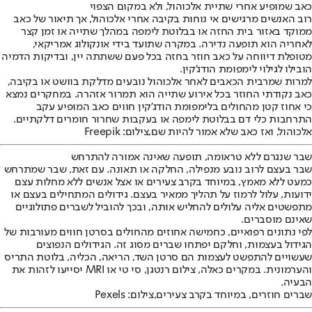
כאב שמופיע אחרי שתיית אלכוהול, ולא במקום הצפוי
רוב האנשים מרגישים אי נוחות בקיבה אחרי אלכוהול, אך תיאור של כאב
ממוקד באזור בית החזה או בבלוטת לימפה במהלך שתייה או זמן קצר
לאחריה הוא תופעה נדירה. במקרה שתועד בידי אונקולוג אמריקאי,
מטופלת דיווחה על כאב חוזר בחזה בכל פעם ששתתה יין, ובדיקות הדמיה
הובילו לגילוי לימפומת הודג'קין.
למרות שמרבית הכאבים לאחר אלכוהול נובעים מדלקת בוושט או בקיבה,
כאב נקודתי החוזר בכל אירוע שתייה הוא תמרור אזהרה. במחקרים נמצא
כי אחוז קטן מהחולים בלימפומת הודג'קין חווים כאב המופיע עקב
התרחבות כלי דם בבלוטת לימפה או בעקבות שחרור חומרים דלקתיים.
אלכוהול, ואז כאב שלא אמור להיות שם,צילום: Freepik
שבר שנגרם ללא טראומה, תופעה שאינה אמורה להתרחש
שבר בעצם לרוב נובע מנפילה, החלקה או תאונה. עם זאת, שבר שמתרחש
כמעט ללא מאמץ, במיוחד בקרב צעירים או אצל אנשים ללא מחלות עצם
ידועות, עלול לרמוז על תהליך ממאיר בעצם. גידולים המתחילים בעצם או
מתפשטים אליה עלולים להחליש אותה, ובכך להוביל לשברים פתולוגיים
שאינם מוסברים.
לפי נתונים רפואיים, כחמישה אחוזים מהחולים בסרטן חווים מעורבות של
הגידול בעצמות, וחלקם יפתחו שברים מסוג זה. הגידולים הנפוצים
שעשויים להתפשט לעצמות הם סרטן השד, הריאה, הכליה, בלוטת התריס
והערמונית. במקרים כאלה, צילום רנטגן, סי טי או MRI יסייעו לזהות את
הבעיה.
שברים חוזרים, במיוחד בקרב צעירים,צילום: Pexels