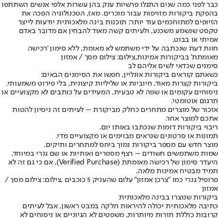
כבר לפני כמה שנים התגלו פרשיות ענק בהן עשרות אלפי אנשים השתתפו
בהפקת ביקורות מזויפות עבור מוכרים. מאז, הטכנולוגיה הפכה את
הזיופים למתוחכמים עוד יותר: תוכנות בינה מלאכותית יודעות לייצר
טקסט שנשמע משכנע, ולעיתים קשה מאוד להבחין אם מדובר באדם
אמיתי או בבוט.
חוות דעת שנכתבה על ידי משתמש לא מאומת, ללא סימון 'רכישה
מאומתת' בביקורות אמינות,צילום: צילום מסך / אמזון
סימנים שכדאי לשים אליהם לב
כשאתם קוראים ביקורות אונליין, חפשו את הסימנים הבאים:
ביקורות קצרות מאוד, חיוביות או שליליות קיצונית, בלי פירוט משמעותי.
ניסוחים עקומים או שפה לא טבעית, המעידים על כותבים לא מקצועיים או
תרגום אוטומטי.
אזכור של מוצרים מתחרים כחלק מביקורת – לעיתים זה ניסיון להטות
אתכם למוצר אחר.
ריבוי ביקורות דומות שנכתבו באותו יום.
תמונות או סרטונים שנראים מבוימים או מקצועיים מדי.
מוצר חדש עם מספר ביקורות נמוך ביחס למתחרים ותיקים.
שמות משתמשים חשודים – רצף מספרים ואותיות או שם גנרי במיוחד.
היעדר סימון של רכישה מאומתת (Verified Purchase), אם כי גם זה לא
תמיד מבטיח אמינות מלאה.
פרופיל גנרי כמו "צרכן אמזון" עלום שהעניק 5 כוכבים ,צילום: צילום מסך /
אמזון
ביקורות שנוצרו בבינה מלאכותית
כתיבה מלאכותית יכולה להיראות חלקה במבט ראשון, אבל לעיתים
קרובות כוללת חזרות מיותרות, משפטים לא הגיוניים או ניסוחים לא