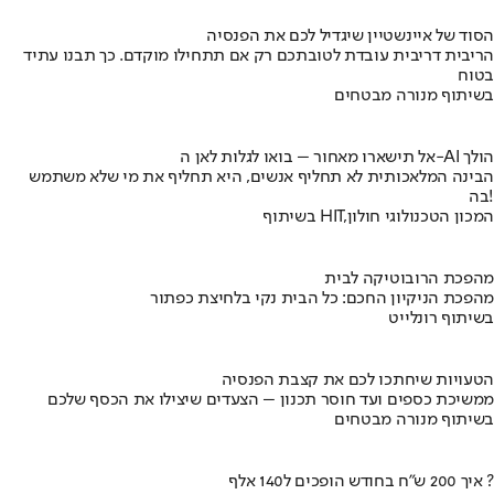
הסוד של איינשטיין שיגדיל לכם את הפנסיה
הריבית דריבית עובדת לטובתכם רק אם תתחילו מוקדם. כך תבנו עתיד
בטוח
בשיתוף מנורה מבטחים
אל תישארו מאחור – בואו לגלות לאן ה-AI הולך
הבינה המלאכותית לא תחליף אנשים, היא תחליף את מי שלא משתמש
בה!
בשיתוף HIT,המכון הטכנולוגי חולון
מהפכת הרובוטיקה לבית
מהפכת הניקיון החכם: כל הבית נקי בלחיצת כפתור
בשיתוף רונלייט
הטעויות שיחתכו לכם את קצבת הפנסיה
ממשיכת כספים ועד חוסר תכנון – הצעדים שיצילו את הכסף שלכם
בשיתוף מנורה מבטחים
איך 200 ש"ח בחודש הופכים ל140 אלף ?