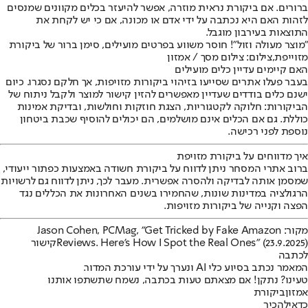
ברורים. אם ביקורת נראית מוזרה, אפשר להיעזר בכלים מקוונים שמנסים
לזהות האם היא נכתבה על ידי אדם או מכונה, אם כי יש לקחת את
התוצאות בעירבון מוגבל.
"מוצר מעולה וזול"! חוסר משווע בפרטים מועילים, סימן ברור של ביקורת
מזוייפת,צילום: צילום מסך / אמזון
האם קיימים עדיין כלים מועילים
בעבר פעלו אתרים שסייעו בזיהוי ביקורות מזויפות, אך חלקם נסגרו. כיום
ישנם כלים בודדים שעדיין מאפשרים להזין קישור למוצר ולקבל ניתוח של
הביקורות: חלוקה לקטגוריות, הצגת חוזקות וחולשות, ובדיקת אמינות
כוללת. גם אם הכלים אינם מושלמים, הם יכולים להוסיף שכבת ביטחון
נוספת לפני רכישה.
איך מדווחים על ביקורת מזויפת
ברוב אתרי המסחר ניתן לדווח על ביקורת חשודה באמצעות כפתור ייעודי,
שמסמן אותה לבדיקה ולהסרה אפשרית. מעבר לכך, ניתן לדווח גם לרשויות
הרגולציה במדינות שונות, שהחמירו בשנים האחרונות את הכללים נגד
הפצה וקנייה של ביקורות מזויפות.
מקור
: Jason Cohen, PCMag, "Get Tricked by Fake Amazon
Reviews. Here's How I Spot the Real Ones" (23.9.2025)
קישור
לכתבה
המאמר נכתב בסיוע כלי AI ונערך על ידי עורכת המדור.
טעינו? נתקן! אם מצאתם טעות בכתבה, נשמח שתשתפו אותנו
אמזון
ביקורת
כדאי
להכיר