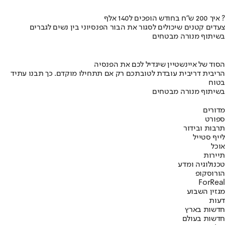
איך 200 ש"ח בחודש הופכים ל140 אלף ?
צעדים קטנים שיכולים לסגור את הבור הפנסיוני בין נשים לגברים
בשיתוף מנורה מבטחים
הסוד של איינשטיין שיגדיל לכם את הפנסיה
הריבית דריבית עובדת לטובתכם רק אם תתחילו מוקדם. כך תבנו עתיד
בטוח
בשיתוף מנורה מבטחים
מדורים
ספורט
תרבות ובידור
לייף סטייל
אוכל
תיירות
טכנולוגיה ומדע
הורוסקופ
ForReal
מגזין השבוע
דעות
חדשות בארץ
חדשות בעולם