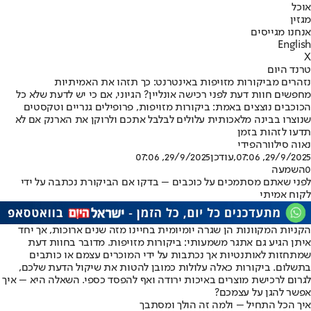
אוכל
מגזין
אנחנו מגייסים
English
X
טרנד היום
נזהרים מביקורות מזויפות באינטרנט: כך תזהו את האמיתיות
מחפשים חוות דעת לפני רכישה אונליין? הגיוני, אם כי יש לדעת שלא כל
הכוכבים נוצצים באמת: ביקורות מזויפות, פרופילים גנריים וטקסטים
שנוצרו בבינה מלאכותית עלולים לבלבל אתכם ולרוקן את הארנק אם לא
תדעו לזהות בזמן
נאוה סילוורה
פידי
29/9/2025, 07:06
,עודכן
29/9/2025, 07:06
0
השמעה
לפני שאתם מסתמכים על כוכבים – בדקו אם הביקורת נכתבה על ידי
לקוח אמיתי
הקניות המקוונות הן שגרה יומיומית בחיינו מזה שנים ארוכות, אך יחד
איתן הגיע גם אתגר משמעותי: ביקורות מזויפות. מדובר בחוות דעת
שמתחזות לאותנטיות אך נכתבות על ידי המוכרים עצמם או כותבים
בתשלום. ביקורות כאלה עלולות כמובן להטות את שיקול הדעת שלכם,
לגרום לרכישת מוצרים באיכות ירודה ואף להפסד כספי. השאלה היא – איך
אפשר להגן על עצמכם?
איך הכל התחיל – ולמה זה הולך ומסתבך