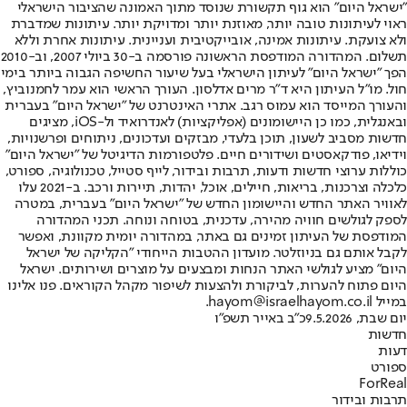
"ישראל היום" הוא גוף תקשורת שנוסד מתוך האמונה שהציבור הישראלי
ראוי לעיתונות טובה יותר, מאוזנת יותר ומדויקת יותר. עיתונות שמדברת
ולא צועקת. עיתונות אמינה, אובייקטיבית ועניינית. עיתונות אחרת וללא
תשלום. המהדורה המודפסת הראשונה פורסמה ב-30 ביולי 2007, וב-2010
הפך "ישראל היום" לעיתון הישראלי בעל שיעור החשיפה הגבוה ביותר בימי
חול. מו"ל העיתון היא ד"ר מרים אדלסון. העורך הראשי הוא עמר לחמנוביץ,
והעורך המייסד הוא עמוס רגב. אתרי האינטרנט של "ישראל היום" בעברית
ובאנגלית, כמו כן היישומונים (אפליקציות) לאנדרואיד ול-iOS, מציגים
חדשות מסביב לשעון, תוכן בלעדי, מבזקים ועדכונים, ניתוחים ופרשנויות,
וידיאו, פודקאסטים ושידורים חיים. פלטפורמות הדיגיטל של "ישראל היום"
כוללות ערוצי חדשות ודעות, תרבות ובידור, לייף סטייל, טכנולוגיה, ספורט,
כלכלה וצרכנות, בריאות, חיילים, אוכל, יהדות, תיירות ורכב. ב-2021 עלו
לאוויר האתר החדש והיישומון החדש של "ישראל היום" בעברית, במטרה
לספק לגולשים חוויה מהירה, עדכנית, בטוחה ונוחה. תכני המהדורה
המודפסת של העיתון זמינים גם באתר, במהדורה יומית מקוונת, ואפשר
לקבל אותם גם בניוזלטר. מועדון ההטבות הייחודי "הקליקה של ישראל
היום" מציע לגולשי האתר הנחות ומבצעים על מוצרים ושירותים. ישראל
היום פתוח להערות, לביקורת ולהצעות לשיפור מקהל הקוראים. פנו אלינו
במייל hayom@israelhayom.co.il.
יום שבת, 9.5.2026
כ"ב באייר תשפ"ו
חדשות
דעות
ספורט
ForReal
תרבות ובידור