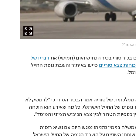
דובר צה"ל
ם בכיר סורי בכיר הכחיש היום (חמישי) את 
דבריו של 
כוחות צבא סוריים
 סייעו באיתור והשבת גופת החייל 
מל. 
Play
בדיווח בסוכנות הידיעות הממלכתית של סוריה אמר הבכיר הסורי כי "לדמשק לא 
היה שום מידע לגבי סוגיית גופתו של החייל הישראלי. כל מה שאירע הוא הוכחה 
Video
כנופיות הטרור לבין צבא הכיבוש הציוני והמוסד".
מוקדם יותר היום ראש הממשלה בנימין נתניהו נפגש היום עם נשיא רוסיה 
ולדימיר פוטין, במסגרתה שוחחו השניים על השבת הגופה של החייל הישראל 