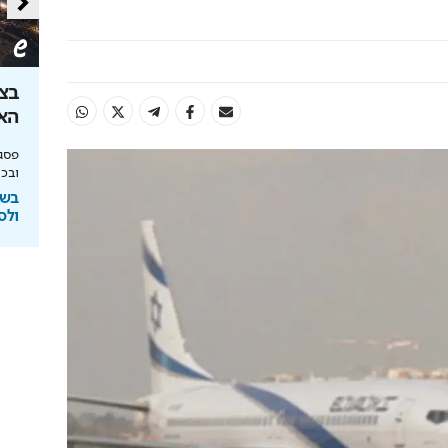
ון שקל: הטוטו
צובעים את הבית? אל תעשו את
בצל
הטעות הזו
האנ
יחסי הימור משופרים, הפקדות ב-Apple Pay
מומחה BG BOND עושה סדר על המדפים ומציג
פסגת
את מותג הצבע SIMPLY
ובכי
ימורים
בשיתוף BG BOND
בשי
ולס