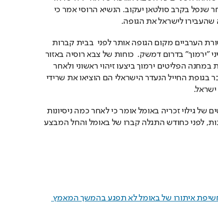
זכריה באומל, 37 שנים לאחר שנפל בקרב סולטאן יעקוב. הנשיא הרוסי אמר כי 
ה שהעבירו לישראל את הגופה.
על פי דיווחים בכלי התקשורת הערביים מקום הגופה אותר לפני  בבית קברות 
במחנה הפליטים הפלשתיני ״ירמוך״ בדרום דמשק.  כוחות של צבא רוסיה באזור 
דמשק נכנסו לבית הקברות במחנה הפליטים ירמוך ביצעו זיהוי ראשוני ולאחר 
שהתברר בוודאות כי מדובר בגופת החייל הנעדר הישראלי הם הוציאו את שרידי 
ישראל.
גורם ביטחוני המצוי בפרטים של גילוי זכריה באומל אומר כי לאחר כמה ניסיונות 
שנמשכו בשנתיים האחרונות, לפני כחודש התגלה קברו של באומל והחל המבצע 
פוטין הבהיר לנתניהו: "חשיפת איתורו של באומל לא תפגע בהמשך המאמץ 