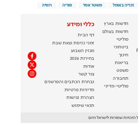
זכריה באומל
משטר אסד
סוריה
רוסיה
חדשות בארץ
כללי ומידע
חדשות בעולם
דף הבית
פוליטי
זמני כניסת וצאת שבת
ביטחוני
מגזין השבוע
חינוך
בחירות 2026
בריאות
אודות
משפט
צור קשר
תחבורה
נבחרת הכתבים והפרשנים
פוליטי-מדיני
מדיניות פרטיות
הצהרת נגישות
תנאי שימוש
 הזכויות שמורות לישראל היום