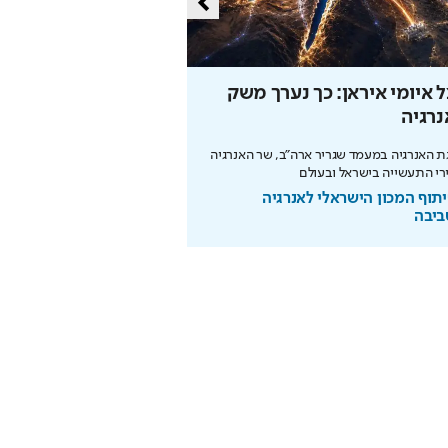
 איומי איראן: כך נערך משק
כך תחסכו בחשמל בלי 
רגיה
מהפכת האנרגיה של תדיראן: של
מידע וניהול אקלים חכם בבית
 האנרגיה במעמד שגריר ארה"ב, שר האנרגיה
רי התעשייה בישראל ובעולם
בשיתוף TADIRAN
תוף המכון הישראלי לאנרגיה
ביבה