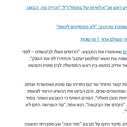
הרגע המצמרר שבו הודיע ראש אכ"א לאימו של באומל ז"ל: "זכריה פה, הבאנו 
נותרו מהקרב: "לא מפסיקים לקוות"
ר מעולם אחר | פרשנות
ים
 שאפשרו את המבצע. "הרוסים פעלו לבקשתנו - לפני 
שנתיים העלה נתניהו לראשונה את נושא 'סולטאן יעקוב' והחזירו לנו את הטנק", 
אמר, "לאחר מכן נשמר קשר אדוק בנושא בין ראש הממשלה לבין פוטין והנושא 
לדבריו, "המבצע קרה בזכות קשר מיוחד שרקם נתניהו עם פוטין ושמשרת אותנו. 
יש חום אישי וקרבה גדולה שנמשכים שנים, והם הביאו את הנשיא הרוסי לעשות 
את המעשה - שרחוק מלהיות מובן מאליו". הגורם הוסיף כי המבצע נשמר בסוד 
עד כה לפי בקשת הרוסים. "כיבדנו את הבקשה", הוא אמר, "עד הפגישה היום לא 
".
דובר צה"ל, תא"ל רונן מנליס, סיפר היום על מבצע "זמר נוגה" שבמסגרתו הושבה 