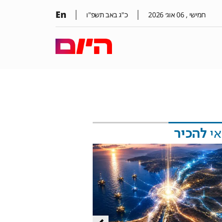
En
חמישי ,
06
אוג׳
2026
כ"ג באב תשפ"ו
אי
להכיר