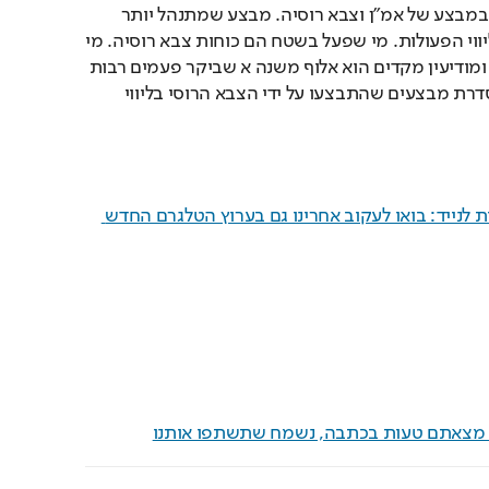
גופתו של באומל: "מדובר במבצע של אמ״ן וצבא רוסיה. מבצע שמתנהל יותר 
משנתיים. שיח מודיעיני, ליווי הפעולות. מי שפעל בשטח הם כוחות צבא רוסיה. מי 
שליווה אותם גם במודיעין ומודיעין מקדים הוא אלוף משנה א שביקר פעמים רבות 
ברוסיה בשנתיים האלה. סדרת מבצעים שהתבצעו על ידי הצבא הרוסי בליווי 
העדכונים הכי חמים ישירות לנייד: בואו לעקוב אחרינו גם בערוץ הטלגרם החדש 
ם מצאתם טעות בכתבה, נשמח שתשתפו אותנו