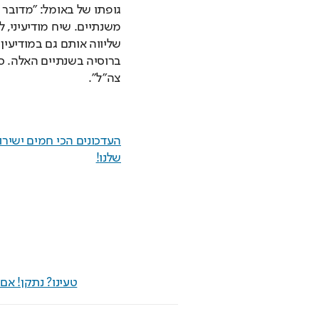
צה"ל".
שלנו
!
טעינו? נתקן! א