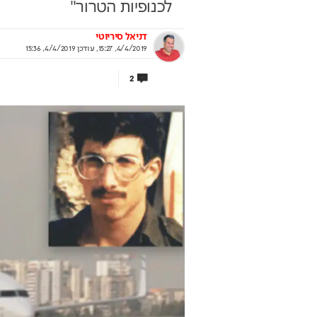
לכנופיות הטרור"
דניאל סיריוטי
4/4/2019, 15:27
,
עודכן
4/4/2019, 15:36
ויקט החדש שמסקרן רוכשים
שיא של 600 מילי
2
ח תקווה
עושה מהפיכה
קבוצת אלמוג מציגה את פרויקט MALA: מגדלי
מיום האחרונים בפתח תקווה
ותשלום זכיות מיידי
תוף קבוצת אלמוג
בשיתוף המועצה להסדר הה
בספורט