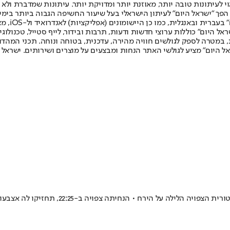
לעיתונות טובה יותר, מאוזנת יותר ומדויקת יותר. עיתונות שמדברת ולא צ
שלום. המהדורה המודפסת הראשונה פורסמה ב-30 ביולי 2007, וב-2010 הפך "ישראל היום" לעיתון הישראלי בעל שי
לחמנוביץ,
ל היום" כוללות ערוצי חדשות ודעות, תרבות ובידור, לייף סטייל, טכנולוגיה
ברית, במטרה לספק לגולשים חוויה מהירה, עדכנית, בטוחה ונוחה. תכני המה
ל היום" מציע לגולשי האתר הנחות ומבצעים על מוצרים ושירותים. ישראל 
ה על הירח • הנחיתה צפויה ב-22:25, תחזיקו לה אצבעות!