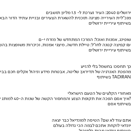
ירושלים 2040: העיר נערכת ל- 1.5 מליון תושבים
מנכ"לית העירייה מציגה תוכנית להשארת הצעירים ובניית עתיד הדור הבא
בשיתוף עיריית ירושלים
שופינג, אמנות ואוכל: המרכז המתחדש של מזרח י-ם
קפיצה קטנה לחו"ל: טיילת חדשה, מיצגי אמנות, וכיכרות משופצות בהשקעה של 100 מיליון ₪
בשיתוף עיריית ירושלים
כך תחסכו בחשמל בלי להזיע
מהפכת האנרגיה של תדיראן: שליטה, אבטחת מידע וניהול אקלים חכם בבי
בשיתוף TADIRAN
מאחורי הקלעים של הטעם הישראלי
איך אסם הפכה את תקופת הצנע והמחסור הקשה של שנות ה-40 למותג לאומי?
בשיתוף אסם
אתם עוד לא שם? הטיסה למונדיאל כבר יצאה
יונדאי לוקחת אתכם לבמה הכי גדולה בעולם