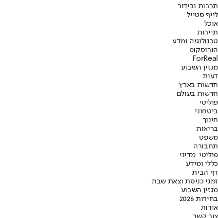
תרבות ובידור
לייף סטייל
אוכל
תיירות
טכנולוגיה ומדע
הורוסקופ
ForReal
מגזין השבוע
דעות
חדשות בארץ
חדשות בעולם
פוליטי
ביטחוני
חינוך
בריאות
משפט
תחבורה
פוליטי-מדיני
כללי ומידע
דף הבית
זמני כניסת וצאת שבת
מגזין השבוע
בחירות 2026
אודות
צור קשר