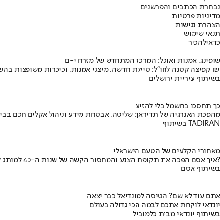
נבחרת הכתבים והפרשנים
מדיניות פרטיות
הצהרת נגישות
תנאי שימוש
כדאי
להכיר
שופינג, אמנות ואוכל: המרכז המתחדש של מזרח י-ם
קפיצה קטנה לחו"ל: טיילת חדשה, מיצגי אמנות, וכיכרות משופצות בהשקעה של 100 מיליון ₪
בשיתוף עיריית ירושלים
כך תחסכו בחשמל בלי להזיע
מהפכת האנרגיה של תדיראן: שליטה, אבטחת מידע וניהול אקלים חכם בבי
בשיתוף TADIRAN
מאחורי הקלעים של הטעם הישראלי
איך אסם הפכה את תקופת הצנע והמחסור הקשה של שנות ה-40 למותג לאומי?
בשיתוף אסם
אתם עוד לא שם? הטיסה למונדיאל כבר יצאה
יונדאי לוקחת אתכם לבמה הכי גדולה בעולם
בשיתוף יונדאי מבית כלמוביל