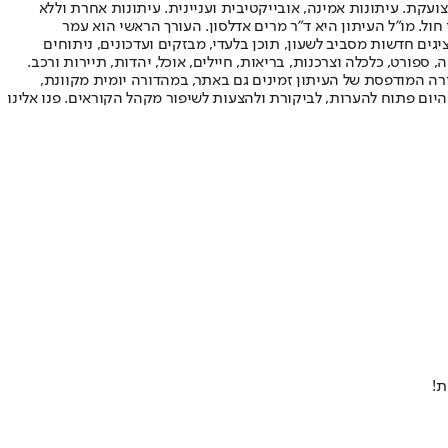
ועקת. עיתונות אמינה, אובייקטיבית ועניינית. עיתונות אחרת וללא
עור החשיפה הגבוה ביותר בימי חול. מו"ל העיתון היא ד"ר מרים אדלסון. העורך הראשי הוא עמר
 והעורך המייסד הוא עמוס רגב. אתרי האינטרנט של "ישראל היום" בעברית ובאנגלית, כמו כן היישומונים (אפליקציות) לאנדרואיד ול-iOS, מציגים חדשות מסביב לשעון, תוכן בלעדי, מבזקים ועדכונים, ניתוחים
, ספורט, כלכלה וצרכנות, בריאות, חיילים, אוכל, יהדות, תיירות ורכב.
דורה המודפסת של העיתון זמינים גם באתר, במהדורה יומית מקוונת,
היום פתוח להערות, לביקורת ולהצעות לשיפור מקהל הקוראים. פנו אלינו