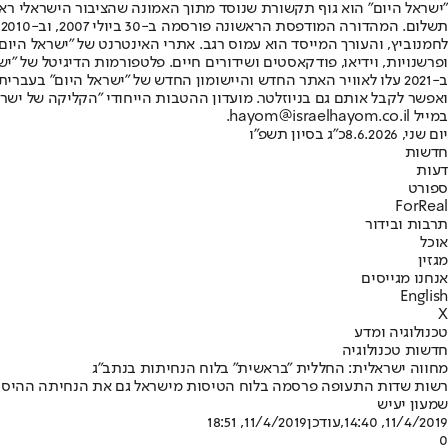
"ישראל היום" הוא גוף תקשורת שנוסד מתוך האמונה שהציבור הישראלי ראוי 
ת
ופרשנויות, וידיאו, פודקאסטים ושידורים חיים. פלטפורמות הדיגיטל של "ישרא
ב-2021 עלו לאוויר האתר החדש והיישומון החדש של "ישראל היום" בע
ואפשר לקבל אותם גם בניוזלטר. מועדון ההטבות הייחודי "הקליקה של ישרא
במייל hayom@israelhayom.co.il.
יום שני, 8.6.2026
כ"ג בסיון תשפ"ו
חדשות
דעות
ספורט
ForReal
תרבות ובידור
אוכל
מגזין
אנחנו מגייסים
English
X
טכנולוגיה ומדע
חדשות טכנולוגיה
מחווה ישראלית: החללית "בראשית" בלוח הנחיתות בנתב"ג
רשות שדות התעופה פרסמה בלוח הטיסות מישראל גם את הנחיתה ההיסטורית הצפויה הליל
שמעון יעיש
11/4/2019, 14:40
,עודכן
11/4/2019, 18:51
0