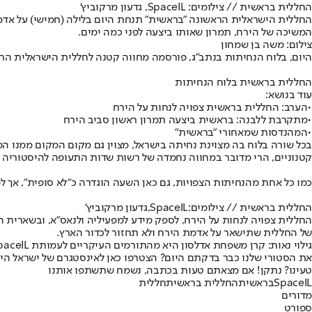
החללית בראשית // צילומים: SpaceIL, גדעון מרקוביץ'
החללית הישראלית הראשונה "בראשית" תנחת היום בלילה (חמישי) על אדמ
המשיכה של הירח, תמרון שאותו ביצעה לפני כמה ימים.
צילום: משה בן שמחון
היום, בלוח הנחיתות בנתב"ג, פורסמה מחווה קטנה לחללית הישראלית הראשונה. תחת השם IAI SPACAE שולבה הנחיתה הצפויה של החללית על הירח ברשימת הנחיתות, ולפי
החללית בראשית בלוח הנחיתות
עוד בנושא:
•
הערב: החללית בראשית צפויה לנחות על הירח
•
מתקרבת ללבנה: בראשית ביצעה תמרון ראשון סביב הירח
•
המהנדסות שמאחורי "בראשית"
בכל שורה בלוח בה מצוינת נחיתה בישראל, מצוין גם מקום המקום ממנו המ
קטנוניים, הרי מדובר במחווה נחמדה של רשות שדות התעופה להיסטוריה
כמו כל אחת מהנחיתות הצפויות, גם כאן השעה הוגדרה כ"לא סופית", אך למרות זאת, ההיסטוריה צפויה להתרחש בשעה
החללית בראשית // צילומים
:
SpaceIL
,
גדעון מרקוביץ'
החללית צפויה לנחות על הירח, לספק מידע למפעיליה ולנאס"א, ובשארית ה
של החללית שתישאר על אדמת הירח ולא תחזור לכדור הארץ.
גילוי נאות: קרן משפחת אדלסון היא מהתורמים העיקריים לעמותת SpaceIL. משפחת אדלסון היא גם הבעלים של החברה המחזיקה במניות "ישראל היום"
את הסטורי שלנו כבר בדקתם היום? הצטרפו כאן לאינסטגרם של ישראל היו
טעינו? נתקן! אם מצאתם טעות בכתבה, נשמח שתשתפו אותנו
SpaceIL
בראשית
החללית בראשית
חללית
מדורים
ספורט