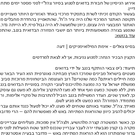
אירוע הניסיון של חבורת בדואים לפגוע בסיור צהל"י לפני מספר ימים מתח
דיין.
בעשור הקודם זכיתי לשרת בתפקיד מרכזי באחד האזורים היותר מעניינים ב
תקופה האתגר המרכזי שלנו היה ציר ה"ח", שהתאפיין בהחדרת מחבלים מרצו
האתגר המבצעי היה עצום, כיוון שלמעשה לא היה גבול פיזי, לא הייתה גד
שנפגע בצורה המשמעותית ביותר הם יושבי הפזורה הבדואית בנגב, שהתפ
עוד בנושא:
בסיס צאלים - אימת המילואימניקים | דעה
הקצין הבכיר הנחה: למנוע גניבות, אך לא לצאת למרדפים
תיעוד: ג'יפ צבאי הותקף בנגב על ידי בדואים
מעטים בישראל מבינים שמרכז הארץ מבחינה גאוגרפית הוא העיר הבאר שבע
כמה חיילים ראיתם? כמה שוטרים? רוב העוצמה הביטחונית מרוכזת סביב ש
ממשלת ישראל עד כה נמנעה מלהיכנס לעובי הקורה בסוגיית הבדואים בנגב.
חוק, ללא משטר. כמעט ואף אחד לא מעז להתקרב אליהם. לא מעט גם עוסק
כך, לאורך שנים, העדר המשילות בנגב הוביל להתרבות של מקרי אלימות,
מתמודד. הפזורה? הוא כמעט ולא מגיע לשם.
מאידך, צה"ל, שמצוי באותם שטחים לא מעט, לא יכול לפעול כנגד אותם עבר
יכולים להגיב כיוון שהוראות הפתיחה באש לא מאפשרות להם – הרי מדובר
כך, כאשר המשטרה קצרה מלהושיע, ולצה"ל אין סמכות, מצליחים עבריינים 
מקרה בו קצין מגבעתי ירה לעבר עבריין שנכנס לתוך שטח הפעילות לפני מ
ברור שהפתרון הוא לא הוראות הפתיחה באש – מדובר בבעיה אסטרטגית שמ