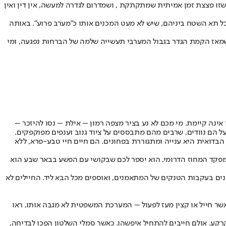
שזו פצצת זמן אמיתית שמתקתקת , ושמדרום לגדרה למעשה, אין דין ואין
כל תא השטח ביניהם, שיש לא מעט המכנים אותו כ"מערב פרוע". באותה
ה שמאז הקמת הגדר בגבול המערבי תעשייה שלמה של הברחות נפגעה, ומי
נה קיימת. מי מכם לא נע בציר מצפה רמון – אילת – נסו להיזכר –
הם נוודים, שרבים מהם מתבססים על ציוד גנוב וענפים מפוקפקים.
הבדואית היא ענייה ומתגוררת בפחונים. הם חיים חיי טבע-פרא, ללא
מפקד המחוז הדרומי, הוא יספר לכם שבקושי עם הפשע בבאר שבע הוא
ונים בעקבות הטנקים של המתאמנים, ואוספים מכל הבא ליד. החיילים לא
אשר חייל או קצין מעז לפעול – המערכת המשפטית לא מגבה אותו, ראו
ע. אולם חייבים להתחיל איפשהו. כאשר סמלי השלטון הפכו לבדיחה,