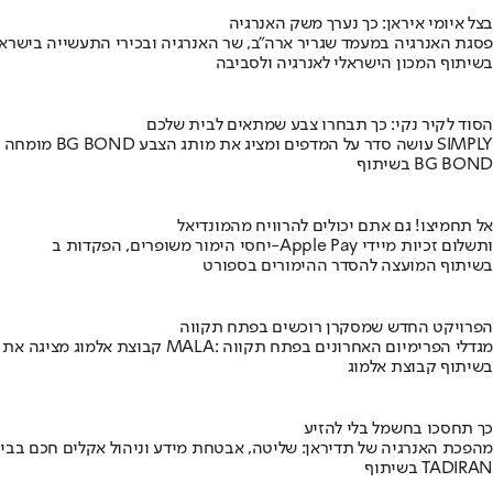
בצל איומי איראן: כך נערך משק האנרגיה
פסגת האנרגיה במעמד שגריר ארה"ב, שר האנרגיה ובכירי התעשייה בישראל
בשיתוף המכון הישראלי לאנרגיה ולסביבה
הסוד לקיר נקי: כך תבחרו צבע שמתאים לבית שלכם
מומחה BG BOND עושה סדר על המדפים ומציג את מותג הצבע SIMPLY
בשיתוף BG BOND
אל תחמיצו! גם אתם יכולים להרוויח מהמונדיאל
יחסי הימור משופרים, הפקדות ב-Apple Pay ותשלום זכיות מיידי
בשיתוף המועצה להסדר ההימורים בספורט
הפרויקט החדש שמסקרן רוכשים בפתח תקווה
קבוצת אלמוג מציגה את פרויקט MALA: מגדלי הפרימיום האחרונים בפתח תקווה
בשיתוף קבוצת אלמוג
כך תחסכו בחשמל בלי להזיע
מהפכת האנרגיה של תדיראן: שליטה, אבטחת מידע וניהול אקלים חכם בבי
בשיתוף TADIRAN