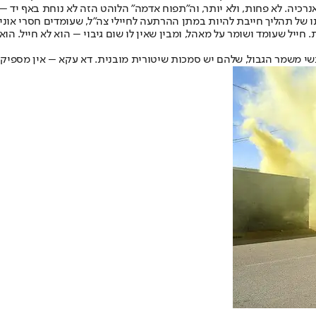
רכיה. לא פחות, ולא יותר, וה"תפוח אדמה" הלוהט הזה לא נוחת באף יד –
של תהליך חייבת להיות במתן ההרתעה לחיילי צה"ל, שעומדים חסרי אונים
יל שעומד ושומר על מאהל, ומבין שאין לו שום גיבוי – הוא לא חייל. הוא 
י משמר הגבול, שלהם יש סמכות שיטורית מובנית. דא עקא – אין מספיק ש