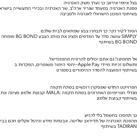
בצל איומי איראן: כך נערך משק האנרגיה
פסגת האנרגיה במעמד שגריר ארה"ב, שר האנרגיה ובכירי התעשייה בישראל
בשיתוף המכון הישראלי לאנרגיה ולסביבה
הסוד לקיר נקי: כך תבחרו צבע שמתאים לבית שלכם
מומחה BG BOND עושה סדר על המדפים ומציג את מותג הצבע SIMPLY
בשיתוף BG BOND
אל תחמיצו! גם אתם יכולים להרוויח מהמונדיאל
יחסי הימור משופרים, הפקדות ב-Apple Pay ותשלום זכיות מיידי
בשיתוף המועצה להסדר ההימורים בספורט
הפרויקט החדש שמסקרן רוכשים בפתח תקווה
קבוצת אלמוג מציגה את פרויקט MALA: מגדלי הפרימיום האחרונים בפתח תקווה
בשיתוף קבוצת אלמוג
כך תחסכו בחשמל בלי להזיע
מהפכת האנרגיה של תדיראן: שליטה, אבטחת מידע וניהול אקלים חכם בבי
בשיתוף TADIRAN