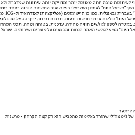
לעיתונות טובה יותר, מאוזנת יותר ומדויקת יותר. עיתונות שמדברת ולא צ
שלום. המהדורה המודפסת הראשונה פורסמה ב-30 ביולי 2007, וב-2010 הפך "ישראל היום" לעיתון הישראלי בעל שי
לחמנוביץ,
ל היום" כוללות ערוצי חדשות ודעות, תרבות ובידור, לייף סטייל, טכנולוגיה
ברית, במטרה לספק לגולשים חוויה מהירה, עדכנית, בטוחה ונוחה. תכני המה
ל היום" מציע לגולשי האתר הנחות ומבצעים על מוצרים ושירותים. ישראל 
 ההרתעה
ד של ג'יפ צה"לי שהורד באלימות מהכביש הוא רק קצה הקרחון • פרשנות