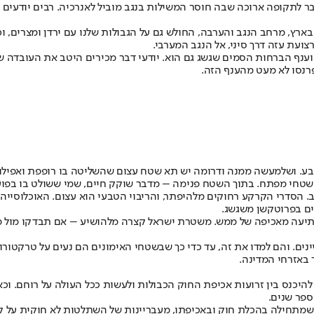
בר לתקופה ארוכה שבה חוסר המשילות בנגב מוביל לאנרכיה. רבים יודעים 
ארץ, מרחב הנגב והערבה, החולש גם על הגבולות שלנו עם ירדן ומצרים, ו
עת עזה דרך סיני, אל הנגב המערבי.
ר, וענף הברחות הסמים שגשג גם הוא. יודעי דבר מכירים היטב את העובד
רנסו לא מעט מהענף הזה.
. ושלמעשה ממנה ודרומה יש תא שטח עצום שהשליטה בו רופפת ואפילו אי
טחי מפתח. בתוך השטח פנימה – מדבר שוקק חיים, שמי ששולט בו בפועל 
 הסדרי הקרקע רחוקים מלהיפתר, והריבוי הטבעי הוא עצום. האוכלוסייה 
ים בפרוטקשן משגשג.
 ורתיעה מאכיפה של ממש. משטרת ישראל קצרה מלהושיע – אם תבדקו מול 
יינים. והם למדו את זה, עד כדי כך שבשטחי האימונים הם נעים על טרקטור
 באזרחי המדינה.
להיכנס בין זרועות אכיפת החוק הכבולות ולעשות ככל העולה על רוחם. וכ
ספר שנים.
תחילה בהכלת חוק ובאכיפתו, מעבריינות של השתלטות לא חוקית על קרק