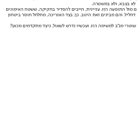
 לא בצבא, ולא במשטרה.
 מול התופעה הזו. עניינית, חייבים להסדיר בחקיקה, ששטח האימונים
דחליל. והם מבינים זאת היטב. כך, בצד האנריכה, מחלחל חוסר ביטחון
וטרי מג"ב למשימה הזו. ועכשיו נדרש לשאול, כיצד מתקדמים מכאן?