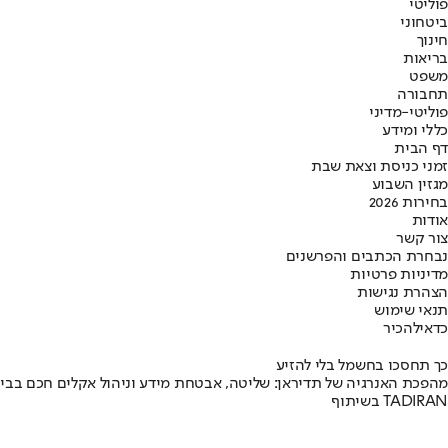
פוליטי
ביטחוני
חינוך
בריאות
משפט
תחבורה
פוליטי-מדיני
כללי ומידע
דף הבית
זמני כניסת וצאת שבת
מגזין השבוע
בחירות 2026
אודות
צור קשר
נבחרת הכתבים והפרשנים
מדיניות פרטיות
הצהרת נגישות
תנאי שימוש
כדאי
להכיר
כך תחסכו בחשמל בלי להזיע
מהפכת האנרגיה של תדיראן: שליטה, אבטחת מידע וניהול אקלים חכם בבי
בשיתוף TADIRAN