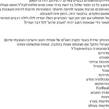
חיילים מתאמנים בבסיס צאלים // צילום: דודו גרינשפן
המצב כל כך חמור שלכל בר דעת ברור שאין מנוס מלתת לצה"ל חופש פעולה
האימונים וגניבת אמצעי לחימה תיפתר. הסמכויות חייבות להיות מעוגנות 
ומשם נתקדם. בהקשר הזה, הזמן אינו לטובתנו.
אל תתפלאו אם תוך זמן קצר הפורעים האלו ישדדו לילה לילה רכבים תמימי
נשאר כדי שבאמת הנגב יהיה "מערב פרוע" לכל דבר ועניין?
הכותב שירת בעבר כקצין האג"ם של אוגדת הנגב והערבה (עוצבת אדום)
טעינו? נתקן! אם מצאתם טעות בכתבה, נשמח שתשתפו אותנו
ג'יפ
הפזורה הבדואית
צה"ל
מדורים
ספורט
תרבות ובידור
לייף סטייל
אוכל
תיירות
טכנולוגיה ומדע
הורוסקופ
ForReal
מגזין השבוע
דעות
חדשות בארץ
חדשות בעולם