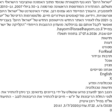
"ישראל היום" הוא גוף תקשורת שנוסד מתוך האמונה שהציבור הישראלי ראוי 
ת
ופרשנויות, וידיאו, פודקאסטים ושידורים חיים. פלטפורמות הדיגיטל של "ישרא
ב-2021 עלו לאוויר האתר החדש והיישומון החדש של "ישראל היום" בע
ואפשר לקבל אותם גם בניוזלטר. מועדון ההטבות הייחודי "הקליקה של ישרא
במייל hayom@israelhayom.co.il.
יום שבת, 27.6.2026
י"ב בתמוז תשפ"ו
חדשות
דעות
ספורט
ForReal
תרבות ובידור
אוכל
מגזין
אנחנו מגייסים
English
X
טכנולוגיה ומדע
חדשות טכנולוגיה
הנגב הפך למערב פרוע שנשלט על ידי בריונים בדואים; כך ניתן להחזיר את
לפני החלת הריבונות על יו"ש - חייבים להחזיר את הריבונות לנגב • התיעו
אל''מ במיל' רונן איציק
4/6/2020, 17:22
,עודכן
3/7/2020, 20:41
0