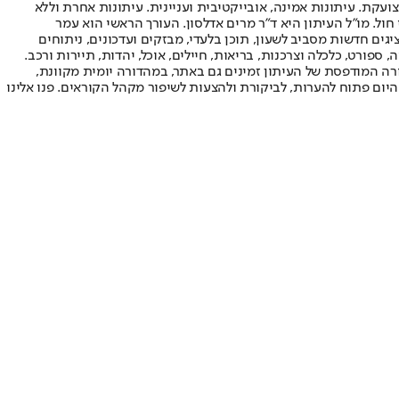
ועקת. עיתונות אמינה, אובייקטיבית ועניינית. עיתונות אחרת וללא
עור החשיפה הגבוה ביותר בימי חול. מו"ל העיתון היא ד"ר מרים אדלסון. העורך הראשי הוא עמר
 והעורך המייסד הוא עמוס רגב. אתרי האינטרנט של "ישראל היום" בעברית ובאנגלית, כמו כן היישומונים (אפליקציות) לאנדרואיד ול-iOS, מציגים חדשות מסביב לשעון, תוכן בלעדי, מבזקים ועדכונים, ניתוחים
, ספורט, כלכלה וצרכנות, בריאות, חיילים, אוכל, יהדות, תיירות ורכב.
דורה המודפסת של העיתון זמינים גם באתר, במהדורה יומית מקוונת,
היום פתוח להערות, לביקורת ולהצעות לשיפור מקהל הקוראים. פנו אלינו