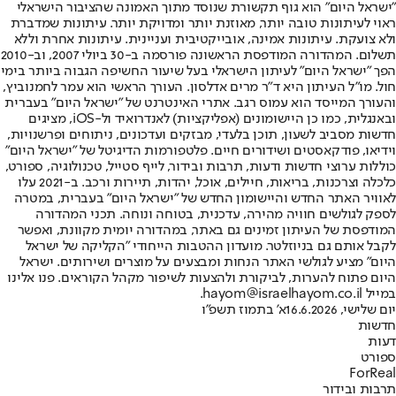
"ישראל היום" הוא גוף תקשורת שנוסד מתוך האמונה שהציבור הישראלי
ראוי לעיתונות טובה יותר, מאוזנת יותר ומדויקת יותר. עיתונות שמדברת
ולא צועקת. עיתונות אמינה, אובייקטיבית ועניינית. עיתונות אחרת וללא
תשלום. המהדורה המודפסת הראשונה פורסמה ב-30 ביולי 2007, וב-2010
הפך "ישראל היום" לעיתון הישראלי בעל שיעור החשיפה הגבוה ביותר בימי
חול. מו"ל העיתון היא ד"ר מרים אדלסון. העורך הראשי הוא עמר לחמנוביץ,
והעורך המייסד הוא עמוס רגב. אתרי האינטרנט של "ישראל היום" בעברית
ובאנגלית, כמו כן היישומונים (אפליקציות) לאנדרואיד ול-iOS, מציגים
חדשות מסביב לשעון, תוכן בלעדי, מבזקים ועדכונים, ניתוחים ופרשנויות,
וידיאו, פודקאסטים ושידורים חיים. פלטפורמות הדיגיטל של "ישראל היום"
כוללות ערוצי חדשות ודעות, תרבות ובידור, לייף סטייל, טכנולוגיה, ספורט,
כלכלה וצרכנות, בריאות, חיילים, אוכל, יהדות, תיירות ורכב. ב-2021 עלו
לאוויר האתר החדש והיישומון החדש של "ישראל היום" בעברית, במטרה
לספק לגולשים חוויה מהירה, עדכנית, בטוחה ונוחה. תכני המהדורה
המודפסת של העיתון זמינים גם באתר, במהדורה יומית מקוונת, ואפשר
לקבל אותם גם בניוזלטר. מועדון ההטבות הייחודי "הקליקה של ישראל
היום" מציע לגולשי האתר הנחות ומבצעים על מוצרים ושירותים. ישראל
היום פתוח להערות, לביקורת ולהצעות לשיפור מקהל הקוראים. פנו אלינו
במייל hayom@israelhayom.co.il.
יום שלישי, 16.6.2026
א' בתמוז תשפ"ו
חדשות
דעות
ספורט
ForReal
תרבות ובידור