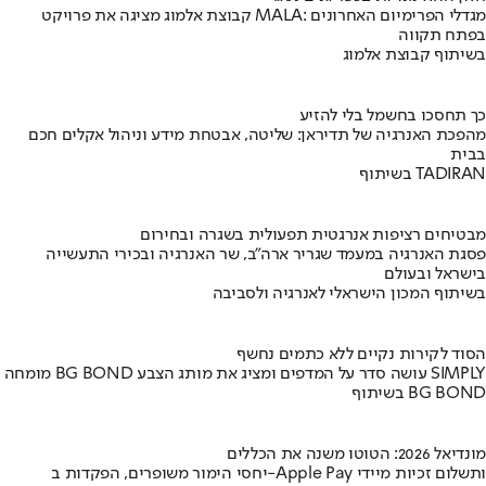
קבוצת אלמוג מציגה את פרויקט MALA: מגדלי הפרימיום האחרונים
בפתח תקווה
בשיתוף קבוצת אלמוג
כך תחסכו בחשמל בלי להזיע
מהפכת האנרגיה של תדיראן: שליטה, אבטחת מידע וניהול אקלים חכם
בבית
בשיתוף TADIRAN
מבטיחים רציפות אנרגטית תפעולית בשגרה ובחירום
פסגת האנרגיה במעמד שגריר ארה"ב, שר האנרגיה ובכירי התעשייה
בישראל ובעולם
בשיתוף המכון הישראלי לאנרגיה ולסביבה
הסוד לקירות נקיים ללא כתמים נחשף
מומחה BG BOND עושה סדר על המדפים ומציג את מותג הצבע SIMPLY
בשיתוף BG BOND
מונדיאל 2026: הטוטו משנה את הכללים
יחסי הימור משופרים, הפקדות ב-Apple Pay ותשלום זכיות מיידי