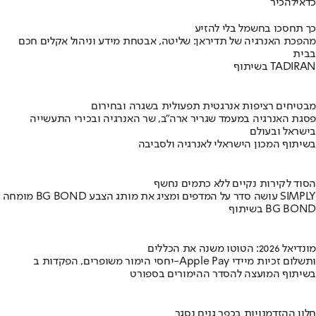
כדאי
להכיר
כך תחסכו בחשמל בלי להזיע
מהפכת האנרגיה של תדיראן: שליטה, אבטחת מידע וניהול אקלים חכם
בבית
בשיתוף TADIRAN
מבטיחים רציפות אנרגטית תפעולית בשגרה ובחירום
פסגת האנרגיה במעמד שגריר ארה"ב, שר האנרגיה ובכירי התעשייה
בישראל ובעולם
בשיתוף המכון הישראלי לאנרגיה ולסביבה
הסוד לקירות נקיים ללא כתמים נחשף
מומחה BG BOND עושה סדר על המדפים ומציג את מותג הצבע SIMPLY
בשיתוף BG BOND
מונדיאל 2026: הטוטו משנה את הכללים
יחסי הימור משופרים, הפקדות ב-Apple Pay ותשלום זכיות מיידי
בשיתוף המועצה להסדר ההימורים בספורט
חלון ההזדמנויות בכפר גנים נסגר