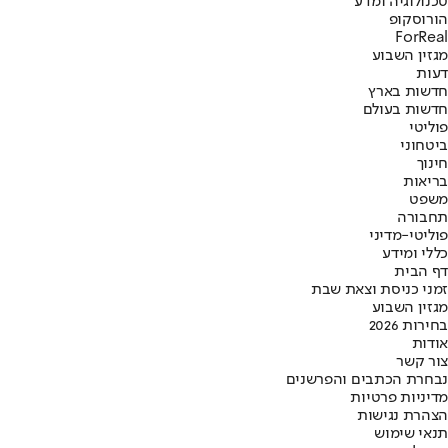
טכנולוגיה ומדע
הורוסקופ
ForReal
מגזין השבוע
דעות
חדשות בארץ
חדשות בעולם
פוליטי
ביטחוני
חינוך
בריאות
משפט
תחבורה
פוליטי-מדיני
כללי ומידע
דף הבית
זמני כניסת וצאת שבת
מגזין השבוע
בחירות 2026
אודות
צור קשר
נבחרת הכתבים והפרשנים
מדיניות פרטיות
הצהרת נגישות
תנאי שימוש