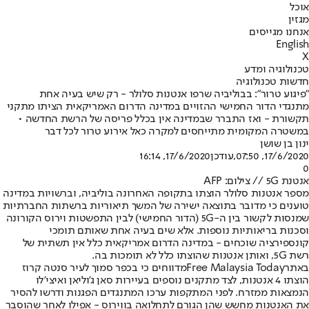
אוכל
מגזין
אנחנו מגייסים
English
X
טכנולוגיה ומדע
חדשות טכנולוגיה
"פיגוע טרור": בבוליביה שרפו אנטנות סלולר - רק שיש בעיה אחת
מתנגדי הדור החמישי ההזויים במדינה הדרום האמריקאית הציתו מתקני
תקשורת - ואז התברר שבמדינה אין בכלל פריסה של הרשת החדשה •
במשטרה המקומית מתייחסים למקרה כאל אירוע טרור לכל דבר
ינון בן שושן
17/6/2020, 07:50
,עודכן
17/6/2020, 16:14
0
אנטנת 5G // צילום: AFP
מספר אנטנות סלולר הוצתו בתקופה האחרונה בוליביה, וברשויות במדינה
טוענים כי מדובר בתוצאה ישירה של המשך תיאוריות ברשתות החברתיות
שמנסות לקשור בין ה-5G (הדור החמישי) לבין התפשטות וירוס הקורונה
וסכנות בריאותיות נוספות. אלא שים בעיה אחת שאותם תומכי
קונספירציה שוכחים - במדינה הדרום אמריקאית כלל אין תשתית של
רשת 5G, ואותן אנטנות שהוצתו כלל לא תומכות בה.
באתר
Free Malaysia Today
מדווחים כי בכפר סמוך לעיר סנטה קרוז
הוצתו 4 אנטנות, לצד מתקנים נוספים בעיירות סאן ג'וליאן ואיצי'לו
הנמצאות ממזרח. לפני המתקפות ערכו המתנגדים הפגנות ודרשו להסיר
את האנטנות מחשש שהן הגורם לתחלואה בווירוס - אפילו לאחר שהוסבר