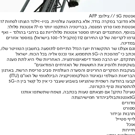
אנטנת 5G // צילום: AFP
ולא מדובר במקרה בודד, אלא בתופעה עולמית. בניו-זילנד הוצתו לפחות 17
אנטנות מאז פרוץ המגפה, בבריטניה הותקפו יותר מ-77 אנטנות סלולר.
בנוסף, המתנגדים הציתו מספר אנטנות סלולריות גם ברחבי בהולנד - ואף
גרמו לקריסה של קו החירום 112 (מקביל ל-100 בישראל) במספר אזורים
במדינה.
וגם אצלנו שר התקשורת יועז הנדל התייחס לתופעה בחשבון הטוויטר שלו,
וכתב כי "מהפכת ה-5G תתממש, אני נכנס אליה בכל הכוח. ישראל
תתקדם. יש הרבה מאוד דיסאינפורמציה. האחריות שלי היא לתת מענה
בשקיפות ולהפיג את החששות של האזרחים המודאגים"
בעקבות המקרים החריגים והסערה העולמית סביב פריסת הרשת, בארגון
הבריאות העולמי ובאיגוד הטלקומוניקציה הבינלאומי של האו"ם (ITU)
קבעו בהודעה רשמית שהוציאו בשבוע שעבר כי אין כל קשר בין ה-5G
להתפרצות נגיף הקורונה.
טעינו? נתקן! אם מצאתם טעות בכתבה, נשמח שתשתפו אותנו
5G
אנטנות
בוליביה
דור חמישי
הצתה
מדורים
ספורט
תרבות ובידור
לייף סטייל
אוכל
תיירות