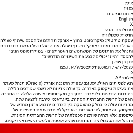
אוכל
מגזין
אנחנו מגייסים
English
X
טכנולוגיה ומדע
חדשות טכנולוגיה
עסקת טיקטוק: מיקרוסופט בחוץ - אורקל תחתום על הסכם שיתוף פעולה
בארה"ב מדווחים כי אורקל תשתף פעולה עם הבעלים של הרשת החברתית
ותנהל את הנתונים של המשתמשים האמריקנים • במיקרוסופט הגיבו
להפסד: "היינו יכולים לבצע את השינויים הנדרשים"
ינון בן שושן
14/9/2020, 08:31
,עודכן
14/9/2020, 12:53
0
צילום: AP
רגע לפני תום האולטימטום: ענקית התוכנה אורקל (Oracle) תנהל מעתה
את פעילות טיקטוק בארה"ב, כך עולה מדיווח לא רשמי שפורסם הלילה
בסוכנות הידיעות בלומברג. בתוך כך, מיקרוסופט אישרה הלילה כי החברה
האם של הרשת החברתית הסינית, בייטדאנס, סירבה להצעה שלה.
מהדיווח עולה כי כחלק מהעסקה בין הצדדים יתבצע ארגון מחדש של
טיקטוק. זה אומר, לפי הערכות, שאורקל לא תרכוש את הפעילות של
טיקטוק, אלא תהיה שותפה טכנולוגית של הרשת החברתית הסינית,
ותנהל את הטכנולוגיה והנתונים שהיא אוספת על משתמשים אמריקנים.