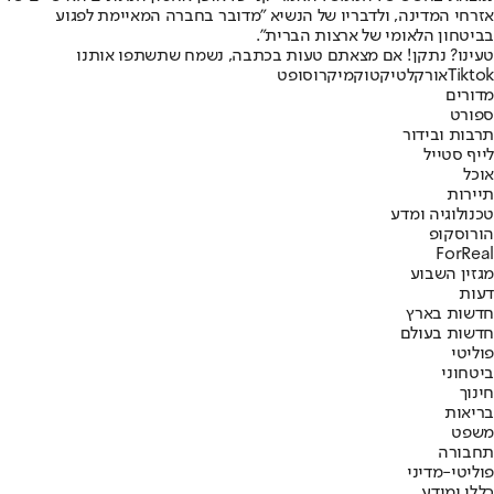
אזרחי המדינה, ולדבריו של הנשיא "מדובר בחברה המאיימת לפגוע
בביטחון הלאומי של ארצות הברית".
טעינו? נתקן! אם מצאתם טעות בכתבה, נשמח שתשתפו אותנו
Tiktok
אורקל
טיקטוק
מיקרוסופט
מדורים
ספורט
תרבות ובידור
לייף סטייל
אוכל
תיירות
טכנולוגיה ומדע
הורוסקופ
ForReal
מגזין השבוע
דעות
חדשות בארץ
חדשות בעולם
פוליטי
ביטחוני
חינוך
בריאות
משפט
תחבורה
פוליטי-מדיני
כללי ומידע