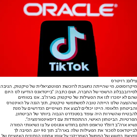
צילום: רויטרס
מיקרוסופט, מי שהייתה נחשבת לרוכשת הפוטנציאלית של טיקטוק, הגיבה
לסירוב
בבלוג הרשמי של החברה
, ושם כתבה: "בייטדאנס הודיעו לנו היום
שהם לא ימכרו לנו את הפעילות של טיקטוק בארה"ב. אנו בטוחים
שההצעה שלנו הייתה טובה למשתמשי טיקטוק, תוך הגנה על האינטרס
והביטחון הלאומי. היינו יכולים לבצע את השינויים הנדרשים על מנת
להבטיח שהשירות היה עומד בסטנדרט הגבוה ביותר של הביטחון,
הפרטיות, הביטחון האישי, ההתמודדות עם דיסאינפורמציה".
נשיא ארה"ב דונלד טראמפ חתם בחודש אוגוסט על צו נשיאותי המורה
לבייטדאנס למכור את הפעילות שלה בארה"ב תוך 90 יום. הסיבה לך
נמצאת בחשש של הממשל האמריקני על אופן אחסון הנתונים האישיים של