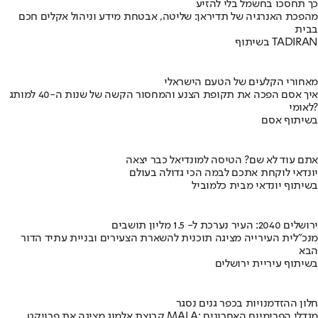
כך תחסכו בחשמל בלי להזיע
מהפכת האנרגיה של תדיראן: שליטה, אבטחת מידע וניהול אקלים חכם
בבית
בשיתוף TADIRAN
מאחורי הקלעים של הטעם הישראלי
איך אסם הפכה את תקופת הצנע והמחסור הקשה של שנות ה-40 למותג
לאומי?
בשיתוף אסם
אתם עוד לא שם? הטיסה למונדיאל כבר יצאה
יונדאי לוקחת אתכם לבמה הכי גדולה בעולם
בשיתוף יונדאי מבית כלמוביל
ירושלים 2040: העיר נערכת ל- 1.5 מליון תושבים
מנכ"לית העירייה מציגה תוכנית להשארת הצעירים ובניית עתיד הדור
הבא
בשיתוף עיריית ירושלים
חלון ההזדמנויות בכפר גנים נסגר
קבוצת אלמוג מציגה את פרויקט MALA: מגדלי הפרימיום האחרונים