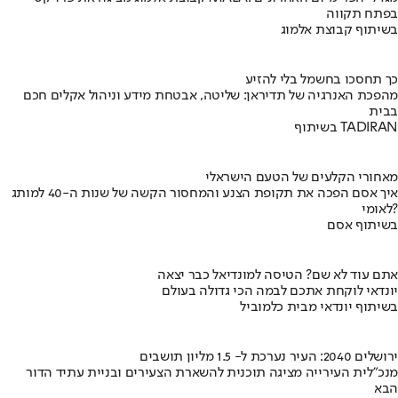
בפתח תקווה
בשיתוף קבוצת אלמוג
כך תחסכו בחשמל בלי להזיע
מהפכת האנרגיה של תדיראן: שליטה, אבטחת מידע וניהול אקלים חכם
בבית
בשיתוף TADIRAN
מאחורי הקלעים של הטעם הישראלי
איך אסם הפכה את תקופת הצנע והמחסור הקשה של שנות ה-40 למותג
לאומי?
בשיתוף אסם
אתם עוד לא שם? הטיסה למונדיאל כבר יצאה
יונדאי לוקחת אתכם לבמה הכי גדולה בעולם
בשיתוף יונדאי מבית כלמוביל
ירושלים 2040: העיר נערכת ל- 1.5 מליון תושבים
מנכ"לית העירייה מציגה תוכנית להשארת הצעירים ובניית עתיד הדור
הבא