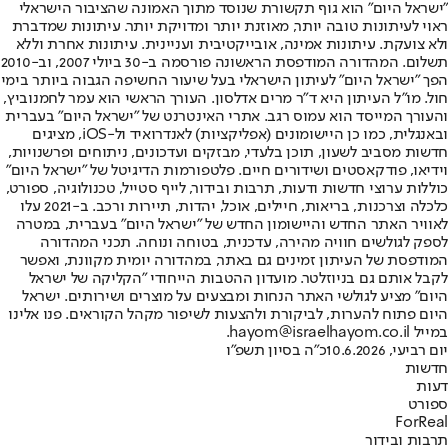
"ישראל היום" הוא גוף תקשורת שנוסד מתוך האמונה שהציבור הישראלי
ראוי לעיתונות טובה יותר, מאוזנת יותר ומדויקת יותר. עיתונות שמדברת
ולא צועקת. עיתונות אמינה, אובייקטיבית ועניינית. עיתונות אחרת וללא
תשלום. המהדורה המודפסת הראשונה פורסמה ב-30 ביולי 2007, וב-2010
הפך "ישראל היום" לעיתון הישראלי בעל שיעור החשיפה הגבוה ביותר בימי
חול. מו"ל העיתון היא ד"ר מרים אדלסון. העורך הראשי הוא עמר לחמנוביץ,
והעורך המייסד הוא עמוס רגב. אתרי האינטרנט של "ישראל היום" בעברית
ובאנגלית, כמו כן היישומונים (אפליקציות) לאנדרואיד ול-iOS, מציגים
חדשות מסביב לשעון, תוכן בלעדי, מבזקים ועדכונים, ניתוחים ופרשנויות,
וידיאו, פודקאסטים ושידורים חיים. פלטפורמות הדיגיטל של "ישראל היום"
כוללות ערוצי חדשות ודעות, תרבות ובידור, לייף סטייל, טכנולוגיה, ספורט,
כלכלה וצרכנות, בריאות, חיילים, אוכל, יהדות, תיירות ורכב. ב-2021 עלו
לאוויר האתר החדש והיישומון החדש של "ישראל היום" בעברית, במטרה
לספק לגולשים חוויה מהירה, עדכנית, בטוחה ונוחה. תכני המהדורה
המודפסת של העיתון זמינים גם באתר, במהדורה יומית מקוונת, ואפשר
לקבל אותם גם בניוזלטר. מועדון ההטבות הייחודי "הקליקה של ישראל
היום" מציע לגולשי האתר הנחות ומבצעים על מוצרים ושירותים. ישראל
היום פתוח להערות, לביקורת ולהצעות לשיפור מקהל הקוראים. פנו אלינו
במייל hayom@israelhayom.co.il.
יום רביעי, 10.6.2026
כ"ה בסיון תשפ"ו
חדשות
דעות
ספורט
ForReal
תרבות ובידור