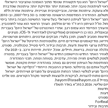
"ישראל היום" הוא גוף תקשורת שנוסד מתוך האמונה שהציבור הישראלי
ראוי לעיתונות טובה יותר, מאוזנת יותר ומדויקת יותר. עיתונות שמדברת
ולא צועקת. עיתונות אמינה, אובייקטיבית ועניינית. עיתונות אחרת וללא
תשלום. המהדורה המודפסת הראשונה פורסמה ב-30 ביולי 2007, וב-2010
הפך "ישראל היום" לעיתון הישראלי בעל שיעור החשיפה הגבוה ביותר בימי
חול. מו"ל העיתון היא ד"ר מרים אדלסון. העורך הראשי הוא עמר לחמנוביץ,
והעורך המייסד הוא עמוס רגב. אתרי האינטרנט של "ישראל היום" בעברית
ובאנגלית, כמו כן היישומונים (אפליקציות) לאנדרואיד ול-iOS, מציגים
חדשות מסביב לשעון, תוכן בלעדי, מבזקים ועדכונים, ניתוחים ופרשנויות,
וידיאו, פודקאסטים ושידורים חיים. פלטפורמות הדיגיטל של "ישראל היום"
כוללות ערוצי חדשות ודעות, תרבות ובידור, לייף סטייל, טכנולוגיה, ספורט,
כלכלה וצרכנות, בריאות, חיילים, אוכל, יהדות, תיירות ורכב. ב-2021 עלו
לאוויר האתר החדש והיישומון החדש של "ישראל היום" בעברית, במטרה
לספק לגולשים חוויה מהירה, עדכנית, בטוחה ונוחה. תכני המהדורה
המודפסת של העיתון זמינים גם באתר, במהדורה יומית מקוונת, ואפשר
לקבל אותם גם בניוזלטר. מועדון ההטבות הייחודי "הקליקה של ישראל
היום" מציע לגולשי האתר הנחות ומבצעים על מוצרים ושירותים. ישראל
היום פתוח להערות, לביקורת ולהצעות לשיפור מקהל הקוראים. פנו אלינו
במייל hayom@israelhayom.co.il.
יום שלישי, 10.3.2026
כ"א באדר תשפ"ו
חדשות
דעות
ספורט
ForReal
תרבות ובידור