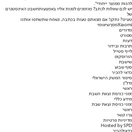
להנות ממוצר ייחודי".
יש לכם שאלות לכתב? מוזמנים לפנות אליו באמצעות
חשבון האינסטגרם
של
טעינו? נתקן! אם מצאתם טעות בכתבה, נשמח שתשתפו אותנו
Xiaomi
מסך
שיאומי
מדורים
ספורט
דעות
תרבות ובידור
לייף סטייל
הורוסקופ
שישבת
סוף שבוע
כדאי להכיר
סיפור המשק הישראלי
נדל"ן
ראשי
זמני כניסת וצאת השבת
מידע כללי
זמני כניסת וצאת שבת
ראשי
צרו קשר
מדיניות פרטיות
Hosted by SPD
כדאי
להכיר