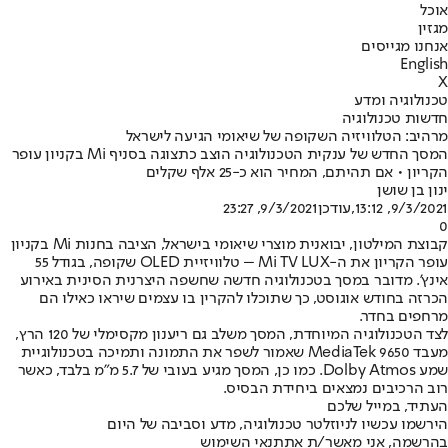
אוכל
מגזין
אנחנו מגייסים
English
X
טכנולוגיה ומדע
חדשות טכנולוגיה
מרהיב: הטלוויזיה השקופה של שיאומי הגיעה לישראל
המסך החדש של ענקית הטכנולוגיה הוצב כתצוגה בסניף Mi בקניון עופר
הקריון • אם תהיתם, המחיר הוא כ-25 אלף שקלים
ינון בן שושן
9/3/2021, 13:12
,עודכן
9/3/2021, 23:27
0
קבוצת המילטון, יבואנית מוצרי שיאומי בישראל, הציבה בחנות Mi בקניון
עופר הקריון את ה-Mi TV LUX – טלוויזיית OLED שקופה, בגודל 55
אינץ'. מדובר במסך בטכנולוגיה חדשה שחשפה היצרנית הסינית באירוע
הכרזה בחודש אוגוסט, כך שתוכלו להקרין בו עצמים שיראו כאילו הם
מרחפים בחדר.
לצד הטכנולוגיה המיוחדת, המסך משלב גם ריענון מקסימלי של 120 הרץ,
מעבד MediaTek 9650 שאמור לשפר את התמונה ותמיכה בטכנולוגיית
שמע Dolby Atmos. כמו כן, המסך מגיע בעובי של 5.7 מ"מ בלבד, כאשר
רוב הרכיבים נמצאים ביחידת הבסיס.
העתיד, במייל שלכם
הירשמו עכשיו לניוזלטר טכנולוגיה, מדע וסביבה של היום
בהרשמה, אני מאשר/ת את
תנאי השימוש