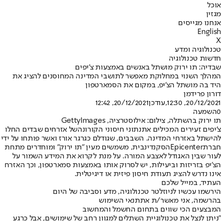
אוכל
מגזין
אנחנו מגייסים
English
X
טכנולוגיה ומדע
חדשות טכנולוגיה
שבדיה: תו ירוק מושתל באנשים באמצעות צ'יפים
המהלך השנוי במחלוקת מאפשר לתושבי המדינה המחוסנים להציג את
היד בה מושתל הצ'יפ, במקום את הסמארטפון
דורון פרידמן
20/12/2021, 12:30
,עודכן
20/12/2021, 12:42
0
השמעה
תו ירוק בהשתלה, צילום: אילוסטרציה, GettyImages
צ'יפים זעירים המכילים את
נתוני חיסוני הקורונה
של אזרחים שבדים החלו
להישתל באזרחי המדינה. השבבים, שגודלם כגרגר אורז ואשר פותחו על ידי
חברת
Epicenter
הסקנדינבית, משמשים מעין "תו ירוק" ומוחדרים מתחת
לעור שבין האגודל לאצבע המורה. על מנת לקרוא את המידע השמור על
הצ'יפ בזריזות וביעילות, יש לסרוק אותו באמצעות סמארטפון, וכך האזרח
אינו נדרש להציג תעודת חיסון פיזית או דיגיטלית.
העתיד, במייל שלכם
הירשמו עכשיו לניוזלטר טכנולוגיה, מדע וסביבה של היום
בהרשמה, אני מאשר/ת את
תנאי השימוש
המבצעים הכי שווים בתחום החשמל והמחשוב
"ניתן לנצל את טכנולוגיית השתלים למגוון רחב של שימושים, אבל כרגע