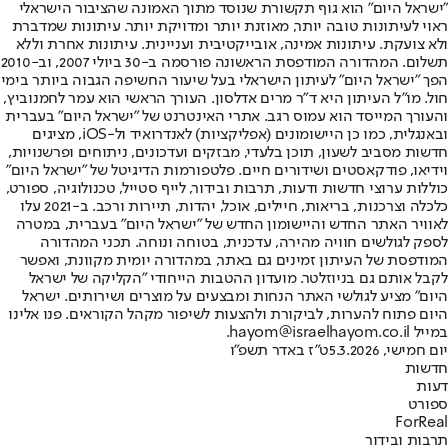
"ישראל היום" הוא גוף תקשורת שנוסד מתוך האמונה שהציבור הישראלי
ראוי לעיתונות טובה יותר, מאוזנת יותר ומדויקת יותר. עיתונות שמדברת
ולא צועקת. עיתונות אמינה, אובייקטיבית ועניינית. עיתונות אחרת וללא
תשלום. המהדורה המודפסת הראשונה פורסמה ב-30 ביולי 2007, וב-2010
הפך "ישראל היום" לעיתון הישראלי בעל שיעור החשיפה הגבוה ביותר בימי
חול. מו"ל העיתון היא ד"ר מרים אדלסון. העורך הראשי הוא עמר לחמנוביץ,
והעורך המייסד הוא עמוס רגב. אתרי האינטרנט של "ישראל היום" בעברית
ובאנגלית, כמו כן היישומונים (אפליקציות) לאנדרואיד ול-iOS, מציגים
חדשות מסביב לשעון, תוכן בלעדי, מבזקים ועדכונים, ניתוחים ופרשנויות,
וידיאו, פודקאסטים ושידורים חיים. פלטפורמות הדיגיטל של "ישראל היום"
כוללות ערוצי חדשות ודעות, תרבות ובידור, לייף סטייל, טכנולוגיה, ספורט,
כלכלה וצרכנות, בריאות, חיילים, אוכל, יהדות, תיירות ורכב. ב-2021 עלו
לאוויר האתר החדש והיישומון החדש של "ישראל היום" בעברית, במטרה
לספק לגולשים חוויה מהירה, עדכנית, בטוחה ונוחה. תכני המהדורה
המודפסת של העיתון זמינים גם באתר, במהדורה יומית מקוונת, ואפשר
לקבל אותם גם בניוזלטר. מועדון ההטבות הייחודי "הקליקה של ישראל
היום" מציע לגולשי האתר הנחות ומבצעים על מוצרים ושירותים. ישראל
היום פתוח להערות, לביקורת ולהצעות לשיפור מקהל הקוראים. פנו אלינו
במייל hayom@israelhayom.co.il.
יום חמישי, 5.3.2026
ט"ז באדר תשפ"ו
חדשות
דעות
ספורט
ForReal
תרבות ובידור