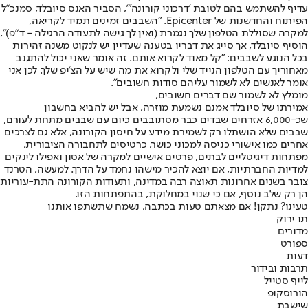
עדיף להשתמש בהם לטובת 'דרכוני קורונה'", הסביר האנס סיובלד, סמנכ"ל
הפיתוח והחדשנות של Epicenter. "השבבים זמינים תמיד לקריאה,
למקרה שסוללת הטלפון שלך נגמרת (ואין לך גישה לתעודה הרגילה - ד"פ)",
הוסיף סיובלד, אך סייג את דבריו בטענה שעדיין יש לנקוט משנה זהירות
בכל הנוגע לשבבים: "קל מאוד לקרוא אותם. זה אומר שאני יכול להתגנב
מאחוריך עם הטלפון הנייד שלי ולקרוא את מה שיש על הצ'יפ שלך. לכן אני
אומר לאנשים לא לשמור עליהם סודות חשובים".
מומלץ לא לשמור שם דברים חשובים,
אמירתו של סיובלד אמנם נשמעת מוזרה, אבל יש להביא בחשבון
שכ-6,000 אזרחים שבדים כבר מסתובבים כיום עם שבבים מתחת לעורם,
שבבים שלא הושתלו רק לשמירת מידע על חיסון הקורונה, אלא גם לצרכים
אחרים כמו אישורי כניסה למכוני כושר, כרטיסים לתחבורה הציבורית,
מפתחות דיגיטליים לבתים, פרטים אישיים למקרה של אסון ואפילו לינקים
למדיות החברתיות, אם יוצא להכיר מישהו נחמד על הדרך. למעשה, הטרנד
צובר בשנים אחרונות תאוצה רבה במדינה, ותעודות הקורונה התת-עוריות
הן רק שלב נוסף, אם כי שנוי במחלוקת, בהתפתחות הזו.
טעינו? נתקן! אם מצאתם טעות בכתבה, נשמח שתשתפו אותנו
תו ירוק
מדורים
ספורט
דעות
תרבות ובידור
לייף סטייל
הורוסקופ
שישבת