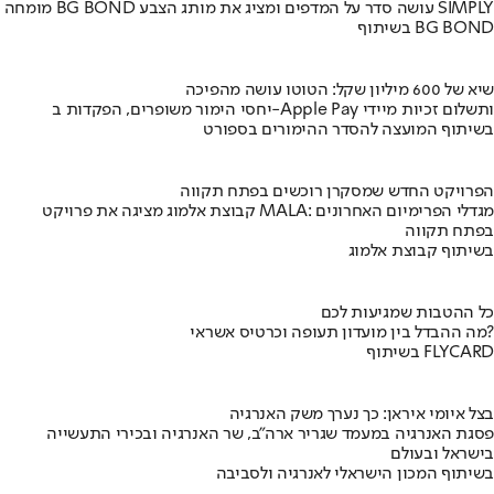
מומחה BG BOND עושה סדר על המדפים ומציג את מותג הצבע SIMPLY
בשיתוף BG BOND
שיא של 600 מיליון שקל: הטוטו עושה מהפיכה
יחסי הימור משופרים, הפקדות ב-Apple Pay ותשלום זכיות מיידי
בשיתוף המועצה להסדר ההימורים בספורט
הפרויקט החדש שמסקרן רוכשים בפתח תקווה
קבוצת אלמוג מציגה את פרויקט MALA: מגדלי הפרימיום האחרונים
בפתח תקווה
בשיתוף קבוצת אלמוג
כל ההטבות שמגיעות לכם
מה ההבדל בין מועדון תעופה וכרטיס אשראי?
בשיתוף FLYCARD
בצל איומי איראן: כך נערך משק האנרגיה
פסגת האנרגיה במעמד שגריר ארה"ב, שר האנרגיה ובכירי התעשייה
בישראל ובעולם
בשיתוף המכון הישראלי לאנרגיה ולסביבה