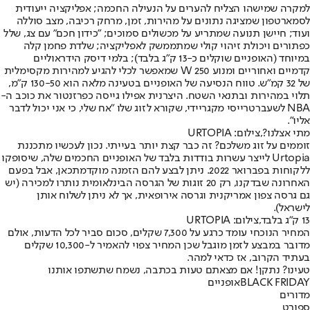
למקרה שמישהו הצליח להערים על הנעילה החכמה; אפליקציה ייעודית
לסמארטפון שמציגה נתונים על מהירות, זמן, מרחק רכיבה, מצב סוללה
ועוד; חיישן תנועה שמתריע על מכשולים סמוכים; "כידון חכם" עם צג, שלל
כפתורים ויכולת זיהוי קולי שמתממשק לאפליקציה; שלדת פחמן קלה
במיוחד (האופניים שוקלים כ-13 ק"ג בלבד); בלמי דיסק הידראוליים
קדמיים ואחוריים ומנוע 250 W שמאפשר לכלי להגיע למהירות מקסימלית
של 32 קמ"ש. טווח הנסיעה של האופניים בטעינה מלאה הוא 130-50 ק"מ,
תלוי במהירות ובתנאי השטח. היצרנית אפילו גייסה כפרזנטור את כוכב ה-
NBA לשעבר
טרייסי מקגריידי
, שקורא לזוג שלו "אח שלי, כי אני יכול לדבר
אליו".
מתי אצלנו?,צילום: URTOPIA
זוממים על זוג משלכם? זה כבר קצת יותר בעייתי. נכון לעכשיו מתכננת
Urtopia לייצר עשרות בודדות בלבד של האופניים החכמים שלה, שיסופקו
ללקוחות בפברואר 2022. ניתן לבצע להם הזמנה מוקדמת
כאן
, אבל בפעם
האחרונה שבדקנו, רק 20 זוגות של הגרסה הבינלאומית נותרו למכירה (יש
גם גרסה צפון אמריקנית וגרסה אירופאית, אך לא ניתן לשלוח אותן
לישראל).
13 ק"ג בלבד,צילום: URTOPIA
המחיר הנוכחי עומד כרגע על 7,300 שקלים, סכום סביר לכל הדעות, אולם
מדובר במבצע לזמן מוגבל שכן המחיר צפוי להאמיר ל-10,300 שקלים
בעתיד הקרוב, אז כדאי למהר.
טעינו? נתקן! אם מצאתם טעות בכתבה, נשמח שתשתפו אותנו
BLACK FRIDAY
אופניים
מדורים
ספורט