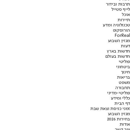
תרבות ובידור
לייף סטייל
אוכל
תיירות
טכנולוגיה ומדע
הורוסקופ
ForReal
מגזין השבוע
דעות
חדשות בארץ
חדשות בעולם
פוליטי
ביטחוני
חינוך
בריאות
משפט
תחבורה
פוליטי-מדיני
כללי ומידע
דף הבית
זמני כניסת וצאת שבת
מגזין השבוע
בחירות 2026
אודות
צור קשר