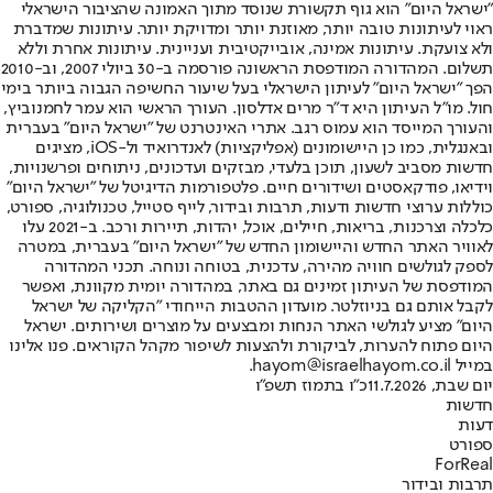
"ישראל היום" הוא גוף תקשורת שנוסד מתוך האמונה שהציבור הישראלי
ראוי לעיתונות טובה יותר, מאוזנת יותר ומדויקת יותר. עיתונות שמדברת
ולא צועקת. עיתונות אמינה, אובייקטיבית ועניינית. עיתונות אחרת וללא
תשלום. המהדורה המודפסת הראשונה פורסמה ב-30 ביולי 2007, וב-2010
הפך "ישראל היום" לעיתון הישראלי בעל שיעור החשיפה הגבוה ביותר בימי
חול. מו"ל העיתון היא ד"ר מרים אדלסון. העורך הראשי הוא עמר לחמנוביץ,
והעורך המייסד הוא עמוס רגב. אתרי האינטרנט של "ישראל היום" בעברית
ובאנגלית, כמו כן היישומונים (אפליקציות) לאנדרואיד ול-iOS, מציגים
חדשות מסביב לשעון, תוכן בלעדי, מבזקים ועדכונים, ניתוחים ופרשנויות,
וידיאו, פודקאסטים ושידורים חיים. פלטפורמות הדיגיטל של "ישראל היום"
כוללות ערוצי חדשות ודעות, תרבות ובידור, לייף סטייל, טכנולוגיה, ספורט,
כלכלה וצרכנות, בריאות, חיילים, אוכל, יהדות, תיירות ורכב. ב-2021 עלו
לאוויר האתר החדש והיישומון החדש של "ישראל היום" בעברית, במטרה
לספק לגולשים חוויה מהירה, עדכנית, בטוחה ונוחה. תכני המהדורה
המודפסת של העיתון זמינים גם באתר, במהדורה יומית מקוונת, ואפשר
לקבל אותם גם בניוזלטר. מועדון ההטבות הייחודי "הקליקה של ישראל
היום" מציע לגולשי האתר הנחות ומבצעים על מוצרים ושירותים. ישראל
היום פתוח להערות, לביקורת ולהצעות לשיפור מקהל הקוראים. פנו אלינו
במייל hayom@israelhayom.co.il.
יום שבת, 11.7.2026
כ"ו בתמוז תשפ"ו
חדשות
דעות
ספורט
ForReal
תרבות ובידור