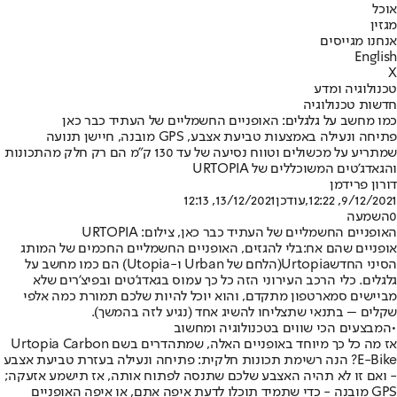
אוכל
מגזין
אנחנו מגייסים
English
X
טכנולוגיה ומדע
חדשות טכנולוגיה
כמו מחשב על גלגלים: האופניים החשמליים של העתיד כבר כאן
פתיחה ונעילה באמצעות טביעת אצבע, GPS מובנה, חיישן תנועה
שמתריע על מכשולים וטווח נסיעה של עד 130 ק"מ הם רק חלק מהתכונות
והגאדג'טים המשוכללים של URTOPIA
דורון פרידמן
9/12/2021, 12:22
,עודכן
13/12/2021, 12:13
0
השמעה
האופניים החשמליים של העתיד כבר כאן, צילום: URTOPIA
אופניים שהם אח:
בלי להגזים, האופניים החשמליים החכמים של המותג
הסיני החדש
Urtopia
(הלחם של Urban ו-Utopia) הם כמו מחשב על
גלגלים. כלי הרכב העירוני הזה כל כך עמוס בגאדג'טים ובפיצ'רים שלא
מביישים סמארטפון מתקדם, והוא יוכל להיות שלכם תמורת כמה אלפי
שקלים – בתנאי שתצליחו להשיג אחד (נגיע לזה בהמשך).
•
המבצעים הכי שווים בטכנולוגיה ומחשוב
אז מה כל כך מיוחד באופניים האלה, שמתהדרים בשם Urtopia Carbon
E-Bike? הנה רשימת תכונות חלקית: פתיחה ונעילה בעזרת טביעת אצבע
- ואם זו לא תהיה האצבע שלכם שתנסה לפתוח אותה, אז תישמע אזעקה;
GPS מובנה - כדי שתמיד תוכלו לדעת איפה אתם, או איפה האופניים