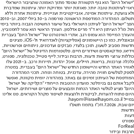
"ישראל היום" הוא גוף תקשורת שנוסד מתוך האמונה שהציבור הישראלי
ראוי לעיתונות טובה יותר, מאוזנת יותר ומדויקת יותר. עיתונות שמדברת
ולא צועקת. עיתונות אמינה, אובייקטיבית ועניינית. עיתונות אחרת וללא
תשלום. המהדורה המודפסת הראשונה פורסמה ב-30 ביולי 2007, וב-2010
הפך "ישראל היום" לעיתון הישראלי בעל שיעור החשיפה הגבוה ביותר בימי
חול. מו"ל העיתון היא ד"ר מרים אדלסון. העורך הראשי הוא עמר לחמנוביץ,
והעורך המייסד הוא עמוס רגב. אתרי האינטרנט של "ישראל היום" בעברית
ובאנגלית, כמו כן היישומונים (אפליקציות) לאנדרואיד ול-iOS, מציגים
חדשות מסביב לשעון, תוכן בלעדי, מבזקים ועדכונים, ניתוחים ופרשנויות,
וידיאו, פודקאסטים ושידורים חיים. פלטפורמות הדיגיטל של "ישראל היום"
כוללות ערוצי חדשות ודעות, תרבות ובידור, לייף סטייל, טכנולוגיה, ספורט,
כלכלה וצרכנות, בריאות, חיילים, אוכל, יהדות, תיירות ורכב. ב-2021 עלו
לאוויר האתר החדש והיישומון החדש של "ישראל היום" בעברית, במטרה
לספק לגולשים חוויה מהירה, עדכנית, בטוחה ונוחה. תכני המהדורה
המודפסת של העיתון זמינים גם באתר, במהדורה יומית מקוונת, ואפשר
לקבל אותם גם בניוזלטר. מועדון ההטבות הייחודי "הקליקה של ישראל
היום" מציע לגולשי האתר הנחות ומבצעים על מוצרים ושירותים. ישראל
היום פתוח להערות, לביקורת ולהצעות לשיפור מקהל הקוראים. פנו אלינו
במייל hayom@israelhayom.co.il.
יום שבת, 11.7.2026
כ"ו בתמוז תשפ"ו
חדשות
דעות
ספורט
ForReal
תרבות ובידור