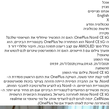
אוכל
מגזין
אנחנו מגייסים
English
X
טכנולוגיה ומדע
חדשות טכנולוגיה
סקירה
OnePlus Nord CE 5G: האם זה המכשיר שיחליף את השיאומי שלכם?
ה-Nord CE 5G הוא המתחרה של OnePlus בקטגוריית הביניים, הוא
כולל מסך AMOLED עם קצב ריענון תמונה גבוה, חיבור סלולרי דור 5
ומערך צילום עם 3 חיישנים. האם זה הסמארטפון שיגרום לכם לנטוש את
שיאומי?
צחי הופמן
21/7/2021, 09:45
,עודכן
21/7/2021, 09:59
0
השמעה
Nord CE 5G, צילום: צחי הופמן
לפני קצת יותר משנה, השיקה OnePlus את הדגם הראשון מסדרת ה-
Nord. עד אז, החברה הסינית הייתה מזוהה בעיקר בזכות סמארטפונים
מקטגוריית הפרימיום. ה-Nord בא להציע אלטרנטיבה לחובבי המותג,
בזכות מכשירים המיועדים לקטגוריית הביניים ועם תג מחיר נגיש יותר. ה-
Nord CE 5G שנחת לאחרונה בישראל, באמצעות היבואנית הרשמית
CellNow, ינסה לגרום לכם להעדיף אותו, על פני שיאומי או realme
(האחרונה שייכת לאותו תאגיד אם של OnePlus).