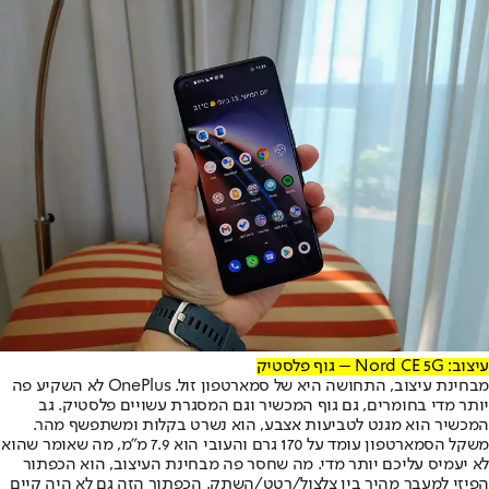
עיצוב: Nord CE 5G – גוף פלסטיק
מבחינת עיצוב, התחושה היא של סמארטפון זול. OnePlus לא השקיע פה
יותר מדי בחומרים, גם גוף המכשיר וגם המסגרת עשויים פלסטיק. גב
המכשיר הוא מגנט לטביעות אצבע, הוא נשרט בקלות ומשתפשף מהר.
משקל הסמארטפון עומד על 170 גרם והעובי הוא 7.9 מ"מ, מה שאומר שהוא
לא יעמיס עליכם יותר מדי. מה שחסר פה מבחינת העיצוב, הוא הכפתור
הפיזי למעבר מהיר בין צלצול/רטט/השתק. הכפתור הזה גם לא היה קיים