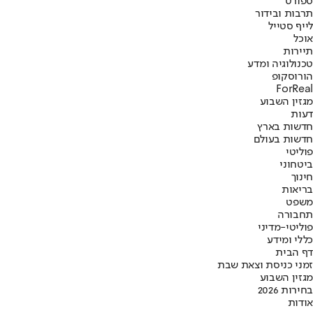
ספורט
תרבות ובידור
לייף סטייל
אוכל
תיירות
טכנולוגיה ומדע
הורוסקופ
ForReal
מגזין השבוע
דעות
חדשות בארץ
חדשות בעולם
פוליטי
ביטחוני
חינוך
בריאות
משפט
תחבורה
פוליטי-מדיני
כללי ומידע
דף הבית
זמני כניסת וצאת שבת
מגזין השבוע
בחירות 2026
אודות