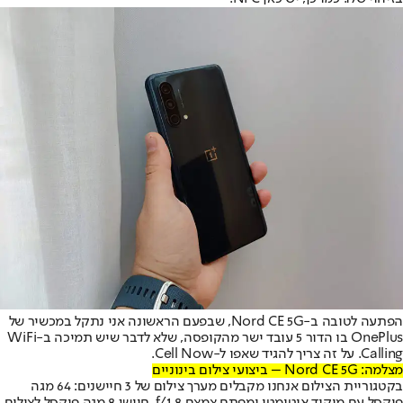
הפתעה לטובה ב-Nord CE 5G, שבפעם הראשונה אני נתקל במכשיר של
OnePlus בו הדור 5 עובד ישר מהקופסה, שלא לדבר שיש תמיכה ב-WiFi
Calling. על זה צריך להגיד שאפו ל-Cell Now.
מצלמה: Nord CE 5G – ביצועי צילום בינוניים
בקטגוריית הצילום אנחנו מקבלים מערך צילום של 3 חיישנים: 64 מגה