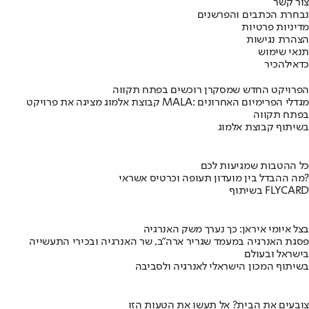
צור קשר
נבחרת הכתבים והפרשנים
מדיניות פרטיות
הצהרת נגישות
תנאי שימוש
כדאי
להכיר
הפרויקט החדש שמסקרן רוכשים בפתח תקווה
קבוצת אלמוג מציגה את פרויקט MALA: מגדלי הפרימיום האחרונים
בפתח תקווה
בשיתוף קבוצת אלמוג
כל ההטבות שמגיעות לכם
מה ההבדל בין מועדון תעופה וכרטיס אשראי?
בשיתוף FLYCARD
בצל איומי איראן: כך נערך משק האנרגיה
פסגת האנרגיה במעמד שגריר ארה"ב, שר האנרגיה ובכירי התעשייה
בישראל ובעולם
בשיתוף המכון הישראלי לאנרגיה ולסביבה
צובעים את הבית? אל תעשו את הטעות הזו