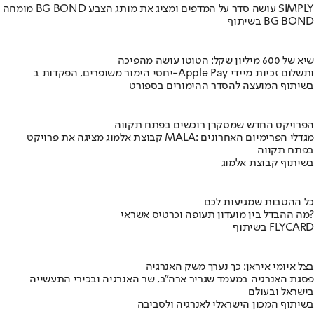
מומחה BG BOND עושה סדר על המדפים ומציג את מותג הצבע SIMPLY
בשיתוף BG BOND
שיא של 600 מיליון שקל: הטוטו עושה מהפיכה
יחסי הימור משופרים, הפקדות ב-Apple Pay ותשלום זכיות מיידי
בשיתוף המועצה להסדר ההימורים בספורט
הפרויקט החדש שמסקרן רוכשים בפתח תקווה
קבוצת אלמוג מציגה את פרויקט MALA: מגדלי הפרימיום האחרונים
בפתח תקווה
בשיתוף קבוצת אלמוג
כל ההטבות שמגיעות לכם
מה ההבדל בין מועדון תעופה וכרטיס אשראי?
בשיתוף FLYCARD
בצל איומי איראן: כך נערך משק האנרגיה
פסגת האנרגיה במעמד שגריר ארה"ב, שר האנרגיה ובכירי התעשייה
בישראל ובעולם
בשיתוף המכון הישראלי לאנרגיה ולסביבה