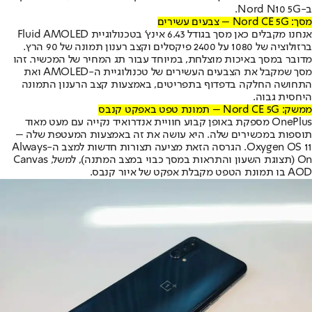
ב-Nord N10 5G.
מסך: Nord CE 5G – צבעים עשירים
אנחנו מקבלים כאן מסך בגודל 6.43 אינץ' בטכנולוגיית Fluid AMOLED
ברזולוציה של 1080 על 2400 פיקסלים וקצב רענון תמונה של 90 הרץ.
מדובר במסך באיכות מוצלחת, במיוחד עבור תג המחיר של המכשיר. זהו
מסך שמקבל את הצבעים העשירים של טכנולוגיית ה-AMOLED ואת
התחושה החלקה בדפדוף בתפריטים, באמצעות קצב הרענון התמונה
היחסית גבוה.
ממשק: Nord CE 5G – תמונת טפט באפקט קנבס
OnePlus מספקת באופן קבוע חוויית אנדרואיד נקייה עם מעט מאוד
תוספות במכשירים שלה. היא עושה את זה באמצעות המעטפת שלה –
Oxygen OS 11. הגרסה הזאת מציעה תצורות חדשות למצב ה-Always
On (תצוגת השעון והתראות במסך כבוי במצב המתנה), למשל, Canvas
AOD בו תמונת הטפט מקבלת אפקט של איור קנבס.