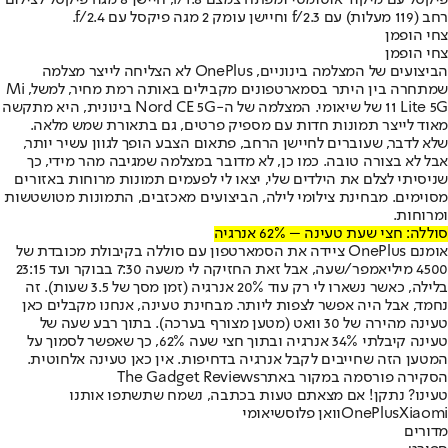
פיקסל עם מיקוד אוטומטי ומפתח צמצם f/1.8, חיישן 8 מגה פיקסל לצילום
רחב (119 מעלות) עם f/2.3 וחיישן עומק 2 מגה פיקסל עם f/2.4.
צחי הופמן
צחי הופמן
הביצועים של המצלמה בינוניים, OnePlus לא הצליחה לייצר מצלמה
שמתחרה בין היתר בסמארטפונים מקבילים באותה רמת מחיר, למשל, Mi
11 Lite 5G של שיאומי. המצלמה של ה-Nord CE 5G בינונית, היא מתקשה
מאוד לייצר תמונות חדות עם מספיק פרטים, גם בתאורת שמש מלאה.
שלא לדבר, שעוברים לחיישן הרחב, פתאום הצבע הופך לגוון עשיר יותר,
אבל לא בצורה טובה. כמו כן, לא מדובר במצלמה שמגיבה מהר מידי, כך
שניסיתי לצלם את הילדים שלי, יצאו לי לפעמים תמונות מרוחות באזורים
מסוימים. מבחינת צילומי לילה, הביצועים מאכזבים, התמונות מטושטשות
ומרוחות.
סוללה: חצי שעת טעינה – 62% אנרגיה
אומנם OnePlus ציידה את הסמארטפון עם סוללה בקיבולת מכובדת של
4500 מיליאמפר/שעה, אבל זאת החזיקה לי משעה 7:30 בבוקר ועד 23:15
בלילה, כאשר נשארו לי רק עוד 20% אנרגיה (זמן מסך של 3.5 שעות). זה
נחמד, אבל היה אפשר לצפות ליותר. מבחינת טעינה, אנחנו מקבלים כאן
טעינה מהירה של 30 וואט (מטען מצורף בערכה). בתוך רבע שעה של
טעינה קיבלתי 34% אנרגיה ובתוך חצי שעה 62%, כך שאפשר לסמוך על
המטען הזה שחייבים לקבל אנרגיה בדחיפות. אין כאן טעינה אלחוטית.
הסקירה פורסמה במקור באתר
The Gadget Reviews
טעינו? נתקן! אם מצאתם טעות בכתבה, נשמח שתשתפו אותנו
Xiaomi
OnePlus
וואן פלוס
שיאומי
מדורים