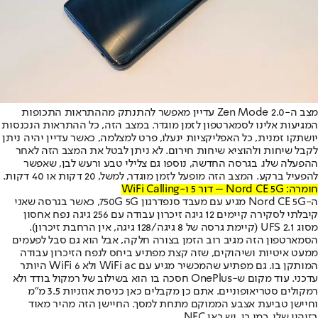
מצב ה-Zen Mode 2.0 עדיין מאפשר להתנתק מההתראות התכופות
המגיעות אלינו לסמארטפון לזמן מוגדר. במצב הזה, כל ההתראות הנכנסות
יושתקו זמנית, כל האפליקציות ינעלו, פרט למצלמה, כאשר עדיין יהיה ניתן
לקבל שיחות ולהוציא שיחות חירום. לא ניתן לבטל את המצב הזה לאחר
ההפעלה שלו. בגרסה החדשה, נוספו גם צלילי טבע ורעש לבן, שאפשר
להפעיל ברקע. המצב הזה מופעל לזמן מוגדר, למשל, 20 דקות או 40 דקות.
חומרה: Nord CE 5G – דור 5 ו-WiFi Calling
ה-Nord CE 5G מגיע עם מעבד סנפדרגון 750G 5G, כאשר בגרסה שאני
קיבלתי לסקירה קיימים 12 גיגה זיכרון עבודה עם 256 גיגה נפח אחסון
מסוג UFS 2.1 (קיימת גרסה של 8 גיגה/128 גיגה, אין הרחבת זיכרון).
הסמארטפון הזה מגיב רוב הזמן בצורה חלקה, אבל הוא גם סבל לפעמים
ממעט איטיות ושיהוקים, שזה קצת מפתיע ביחס לנפח הזיכרון עבודה
המותקן בו. גם מפתיע שהמכשיר מגיע עם WiFi ac ולא WiFi 6 היותר
עדכני. עוד מקום ש-OnePlus חסכה בו הוא בשילוב של רמקול בודד ולא
רמקולים סטריאופוניים. אתם כן מקבלים כאן כניסת אוזניות 3.5 מ"מ
וחיישן טביעת אצבע הממוקם מתחת למסך. החיישן הזה מהיר מאוד
בזיהוי שלו. כמו כן, יש כאן NFC.