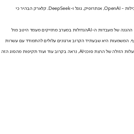
שנגנבו במהלך התקיפה. בשרת שנפרץ נמצאו מפתחות גישה (API Keys) של ענקיות הטכנולוגיה המובילות - OpenAI, אנתרופיק, גוגל ו-DeepSeek. קלארק הבהיר כי
י ההגנה של מעבדות ה-
AI
הגדולות במערב מחזיקים מעמד היטב מול
תוקף. המשמעות היא שבעתיד הקרוב ארגונים עלולים להתמודד עם עשרות
AI
, נראה בקרוב עוד ועוד תקיפות מהסוג הזה