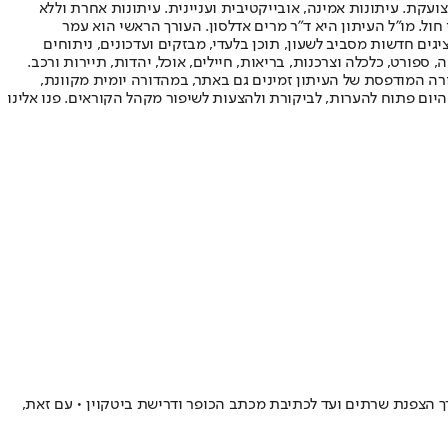
ועקת. עיתונות אמינה, אובייקטיבית ועניינית. עיתונות אחרת וללא
עור החשיפה הגבוה ביותר בימי חול. מו"ל העיתון היא ד"ר מרים אדלסון. העורך הראשי הוא עמר
 והעורך המייסד הוא עמוס רגב. אתרי האינטרנט של "ישראל היום" בעברית ובאנגלית, כמו כן היישומונים (אפליקציות) לאנדרואיד ול-iOS, מציגים חדשות מסביב לשעון, תוכן בלעדי, מבזקים ועדכונים, ניתוחים
, ספורט, כלכלה וצרכנות, בריאות, חיילים, אוכל, יהדות, תיירות ורכב.
דורה המודפסת של העיתון זמינים גם באתר, במהדורה יומית מקוונת,
היום פתוח להערות, לביקורת ולהצעות לשיפור מקהל הקוראים. פנו אלינו
ירוע מקצה לקצה - החל מגניבת הרשאות, דרך הצפנת שרתים ועד לכתיבת מכתב הכופר ודרישת ביטקוין • עם זאת,