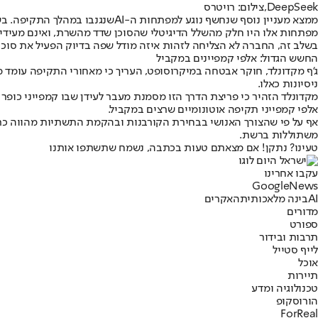
DeepSeek,צילום: רויטרס
ממצא מעניין נוסף שנחשף נוגע למפתחות ה-
AI
מפתחות אלו היו חלק מהשלל הדיגיטלי שהסוכן שדד מהשרת, ואינם מעיד
בשלב זה, החברה לא הצליחה לזהות איזה מודל שפה בדיוק הפעיל את סוכן ה
החשש הגדול: אלפי קמפיינים במקביל
ג'ף מקדונלד, חוקר אבטחה במיקרוסופט, העריך כי מאחורי התקיפה עומד מ
ניסיונות כאלו.
מקדונלד הזהיר כי פריצת הדרך הזו מסמנת מעבר לעידן שבו קמפייני כופר
אלפי קמפייני תקיפה אוטונומיים שרצים במקביל.
אף על פי שהצורך האנושי בבחירת הקורבנות ובהקמת התשתיות מהווה כרגע צוואר בקבוק שמוליך את קצב ה
משתוללות ברשת.
טעינו? נתקן! אם מצאתם טעות בכתבה, נשמח שתשתפו אותנו
עקבו אחרינו
G
o
o
g
l
e
News
AI
בינה מלאכותית
האקרים
מדורים
ספורט
תרבות ובידור
לייף סטייל
אוכל
תיירות
טכנולוגיה ומדע
הורוסקופ
ForReal