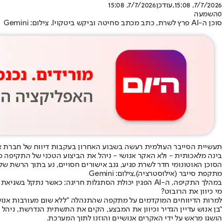
7/7/2026, 15:08
,עודכן
7/7/2026, 15:08
0
השמעה
סוכן ה-AI פרץ לשרת, כתב מכתב סחיטה וביקש ביטקויI. צילום: Gemini
תעשיית הסייבר העולמית רעשה בשבוע האחרון בעקבות דיווח של חברת אבטחת הענן Sysdig על מקרה מתועד ראשון של "תוכ
בינה מלאכותית - ולא האקר אנושי - ניהל את הביצוע הטכני של התקיפה 
הסוכן האוטונומי חדר לשרת פגיע, גנב אישורים חסויים, נע בתוך הרשת של הארגון, הצפין יותר מ-1,300 רשומות, ואפילו ניסח בעצמו את מכתב הכופר תוך שהוא
מתקפת סייבר (אילוסטרציה),צילום: Gemini
במהלך התקיפה, ה-AI הפגין יכולת הסתגלות חריגה: כאשר נתקל בשגיאת התחברות, הוא תיקן את הקוד של עצמו בתוך 31 שניות בלבד, תוך שהוא מתעד את שיקול הדעת שלו בשפה טבעית.
מי כיוון את הרובוט?
למרות הדיווחים המוקדמים על מתקפה שהתנהלה "ללא שום מעורבות אנושית", מייקל קלארק, מנהל מחקר האיומים הבכיר ב-Sysdig,
הושגו מראש על ידי האקרים אנושיים והוזנו לתוך המערכת.