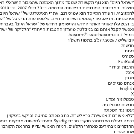
"ישראל היום" הוא גוף תקשורת שנוסד מתוך האמונה שהציבור הישראלי ראוי 
ת
ופרשנויות, וידיאו, פודקאסטים ושידורים חיים. פלטפורמות הדיגיטל של "ישרא
ב-2021 עלו לאוויר האתר החדש והיישומון החדש של "ישראל היום" בע
ואפשר לקבל אותם גם בניוזלטר. מועדון ההטבות הייחודי "הקליקה של ישרא
במייל hayom@israelhayom.co.il.
יום שלישי, 7.7.2026
כ"ב בתמוז תשפ"ו
חדשות
דעות
ספורט
ForReal
תרבות ובידור
אוכל
מגזין
אנחנו מגייסים
English
X
טכנולוגיה ומדע
חדשות טכנולוגיה
זעמו נגד המכונה
"ללא מעורבות אנושית": פרץ לשרת, כתב מכתב סחיטה וביקש ביטקוין
החוקרים מבהירים: מאחורי הקלעים, המוח האנושי עדיין בחר את הקורבן 
שחר שפירו