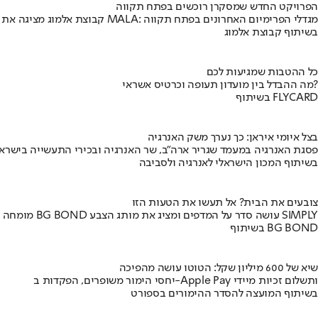
הפרויקט החדש שמסקרן רוכשים בפתח תקווה
קבוצת אלמוג מציגה את פרויקט MALA: מגדלי הפרימיום האחרונים בפתח תקווה
בשיתוף קבוצת אלמוג
כל ההטבות שמגיעות לכם
מה ההבדל בין מועדון תעופה וכרטיס אשראי?
בשיתוף FLYCARD
בצל איומי איראן: כך נערך משק האנרגיה
פסגת האנרגיה במעמד שגריר ארה"ב, שר האנרגיה ובכירי התעשייה בישראל
בשיתוף המכון הישראלי לאנרגיה ולסביבה
צובעים את הבית? אל תעשו את הטעות הזו
מומחה BG BOND עושה סדר על המדפים ומציג את מותג הצבע SIMPLY
בשיתוף BG BOND
שיא של 600 מיליון שקל: הטוטו עושה מהפיכה
יחסי הימור משופרים, הפקדות ב-Apple Pay ותשלום זכיות מיידי
בשיתוף המועצה להסדר ההימורים בספורט