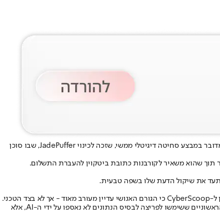
מדובר במבצע סחיטה דיגיטלי ממשי, שזכה לכינוי JadePuffer, שבו סוכן
"בן אנוש עדיין הגדיר וכיוון את המבצע, הקים את התשתית הנדרשת, ניהל את שרתי הפיקוד והשליטה, ובחר את הקורבן", הסביר. בנוסף, האישורים הראשוניים ששימשו לפריצה לבסיס הנתונים לא נאספו על ידי ה-AI, אלא