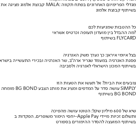
קבוצת אלמוג מציגה את פרויקט MALA: מגדלי הפרימיום האחרונים בפתח תקווה
בשיתוף קבוצת אלמוג
כל ההטבות שמגיעות לכם
מה ההבדל בין מועדון תעופה וכרטיס אשראי?
בשיתוף FLYCARD
בצל איומי איראן: כך נערך משק האנרגיה
פסגת האנרגיה במעמד שגריר ארה"ב, שר האנרגיה ובכירי התעשייה בישראל
בשיתוף המכון הישראלי לאנרגיה ולסביבה
צובעים את הבית? אל תעשו את הטעות הזו
מומחה BG BOND עושה סדר על המדפים ומציג את מותג הצבע SIMPLY
בשיתוף BG BOND
שיא של 600 מיליון שקל: הטוטו עושה מהפיכה
יחסי הימור משופרים, הפקדות ב-Apple Pay ותשלום זכיות מיידי
בשיתוף המועצה להסדר ההימורים בספורט