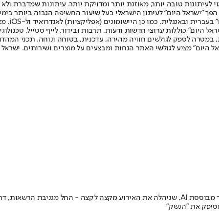
לעיתונות טובה יותר, מאוזנת יותר ומדויקת יותר. עיתונות שמדברת ולא צ
שלום. המהדורה המודפסת הראשונה פורסמה ב-30 ביולי 2007, וב-2010 הפך "ישראל היום" לעיתון הישראלי בעל שי
לחמנוביץ,
ל היום" כוללות ערוצי חדשות ודעות, תרבות ובידור, לייף סטייל, טכנולוגיה
ברית, במטרה לספק לגולשים חוויה מהירה, עדכנית, בטוחה ונוחה. תכני המה
ל היום" מציע לגולשי האתר הנחות ומבצעים על מוצרים ושירותים. ישראל 
דרמה בעולם האבטחה: חוקרי חברת Sysdig תיעדו לראשונה מתקפת כופר מבוססת AI, שניהלה את הא
וסיפק את "הנשק"