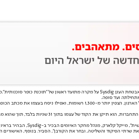
נת כופר סוכנותית".
מתחילתה ועד סופה.
 משאיר לקורבנות כתובת ביטקוין להעברת התשלום.
 הבהיר בראיון ל-CyberScoop כי הגורם האנושי עדיין מעורב מאוד - אך לא בצד הטכני.