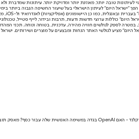
לעיתונות טובה יותר, מאוזנת יותר ומדויקת יותר. עיתונות שמדברת ולא צ
שלום. המהדורה המודפסת הראשונה פורסמה ב-30 ביולי 2007, וב-2010 הפך "ישראל היום" לעיתון הישראלי בעל שי
לחמנוביץ,
ל היום" כוללות ערוצי חדשות ודעות, תרבות ובידור, לייף סטייל, טכנולוגיה
ברית, במטרה לספק לגולשים חוויה מהירה, עדכנית, בטוחה ונוחה. תכני המה
ל היום" מציע לגולשי האתר הנחות ומבצעים על מוצרים ושירותים. ישראל 
אילון מאסק נגד סם אלטמן: הקרב המשפטי הגדול של העשור יוצא לדרך באוקלנד • האם penAI