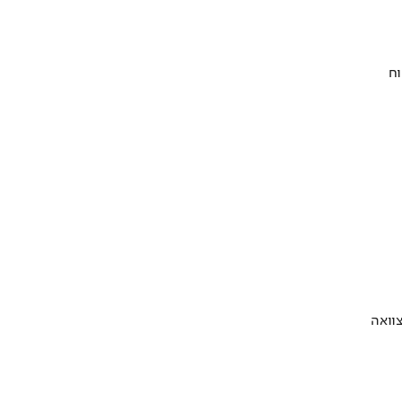
וח
וואה