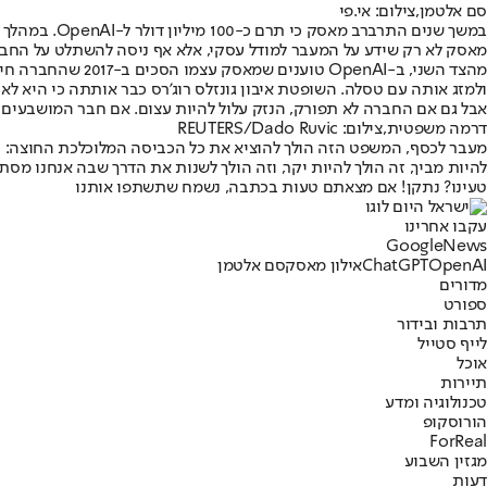
סם אלטמן,צילום: אי.פי
מאסק לא רק שידע על המעבר למודל עסקי, אלא אף ניסה להשתלט על החברה ב-2018 ולמזג אותה לתוך טסלה – ורק כשסורב, החליט להפ
מהצד השני, ב-AI
ולמזג אותה עם טסלה. השופטת איבון גונזלס רוג'רס כבר אותתה כי היא לא ששה "לבטל" 
אבל גם אם החברה לא תפורק, הנזק עלול להיות עצום. אם חבר המושבעים יחליט שאלטמן אכן רימה את התורמים, enAI
דרמה משפטית,צילום: REUTERS/Dado Ruvic
מעבר לכסף, המשפט הזה הולך להוציא את כל הכביסה המלוכלכת החוצה: הוד
להיות מביך, זה הולך להיות יקר, וזה הולך לשנות את הדרך שבה אנחנו מס
טעינו? נתקן! אם מצאתם טעות בכתבה, נשמח שתשתפו אותנו
עקבו אחרינו
G
o
o
g
l
e
News
OpenAI
ChatGPT
אילון מאסק
סם אלטמן
מדורים
ספורט
תרבות ובידור
לייף סטייל
אוכל
תיירות
טכנולוגיה ומדע
הורוסקופ
ForReal
מגזין השבוע
דעות