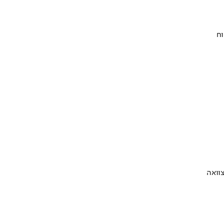
וח
וואה