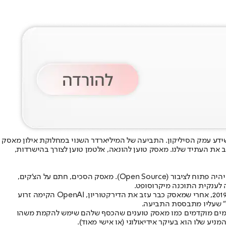
ידע עמק הסיליקון. התביעה של המיליארדר השנוי במחלוקת אילון מאסק
טכנולוגיה שתעצב את העתיד שלנו. מאסק טוען להונאה, אלטמן טוען לצורך בהישרדות,
הכול התחיל באימייל לילי במאי 2015. אלטמן הציע למאסק להקים "פרויקט מנהטן" עבור בינה מלאכותית, כזה שלא יהיה כבול לצורך ברווחים כספיים ויהיה פתוח לציבור (Open Source). מאסק הסכים, חתם על הצ'קים,
אלא שהמציאות טפחה על פני האידיאולוגיה. ככל שהטכנולוגיה התקדמה, התברר שפיתוח AI דורש משאבים שרק ענקיות טכנולוגיה יכולות לספק. ב-2019, אחרי שמאסק כבר עזב את הדירקטוריון, OpenAI הקימה זרוע
תורמים מוקדמים כמו מאסק טוענים שהכסף שלהם שימש להקמת משהו
ניע שלו הוא בעיקר אידיאולוגי (או אישי מאוד).