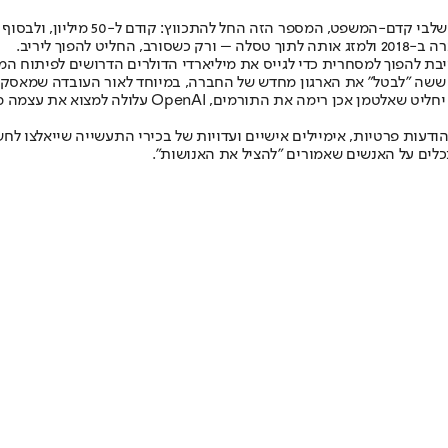
וך ליריב.
Open טוענים שמאסק עצמו הסכים ב-2017 שהחברה חייבת להפוך למסחרית כדי לגייס את מיליארדי ה
את הארגון מחדש של החברה, במיוחד לאור העובדה שמאסק מנהל כיום חברה מתחרה (xAI), 
Op עלולה למצוא את עצמה משלמת קנסות של עשרות מיליארדים.
עות פרטיות, אימיילים אישיים ועדויות של בכירי התעשייה שייאלצו לחשו
תכלים על האנשים שאמורים "להציל את האנושות".