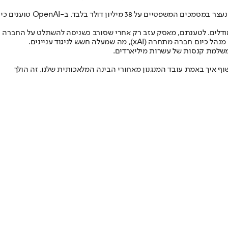
במשך שנים התרברב מאסק כי תרם כ-100 מיליון דולר ל-OpenAI. במהלך שלבי קדם-המשפט, המספר הזה החל להתכווץ: קודם ל-50 מיליון, ולבסוף נעצר במסמכים המשפטיים על 38 מיליון דולר בלבד. ב-OpenAI טוענים כי
דולרים הדרושים לפיתוח המודלים. לטענתם, מאסק עזב רק אחרי שסורב כשניסה להשתלט על החברה
מה שמעלה חשש לניגוד עניינים.
ף איך באמת עובד המנגנון מאחורי הבינה המלאכותית שלנו. זה הולך