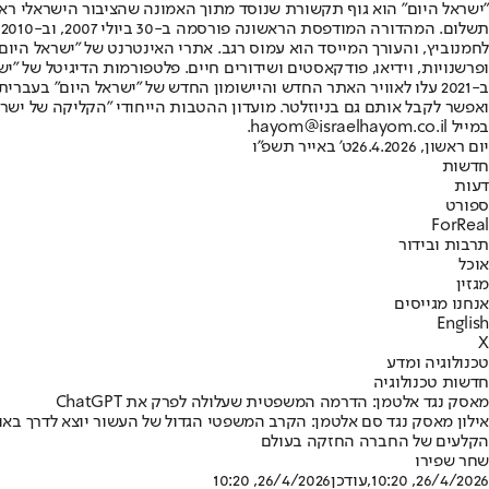
"ישראל היום" הוא גוף תקשורת שנוסד מתוך האמונה שהציבור הישראלי ראוי 
ת
ופרשנויות, וידיאו, פודקאסטים ושידורים חיים. פלטפורמות הדיגיטל של "ישרא
ב-2021 עלו לאוויר האתר החדש והיישומון החדש של "ישראל היום" בע
ואפשר לקבל אותם גם בניוזלטר. מועדון ההטבות הייחודי "הקליקה של ישרא
במייל hayom@israelhayom.co.il.
יום ראשון, 26.4.2026
ט' באייר תשפ"ו
חדשות
דעות
ספורט
ForReal
תרבות ובידור
אוכל
מגזין
אנחנו מגייסים
English
X
טכנולוגיה ומדע
חדשות טכנולוגיה
מאסק נגד אלטמן: הדרמה המשפטית שעלולה לפרק את ChatGPT
הקלעים של החברה החזקה בעולם
שחר שפירו
26/4/2026, 10:20
,עודכן
26/4/2026, 10:20