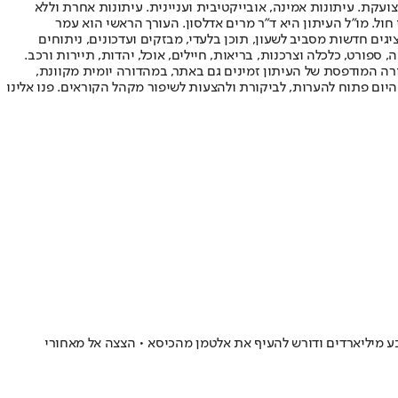
ועקת. עיתונות אמינה, אובייקטיבית ועניינית. עיתונות אחרת וללא
עור החשיפה הגבוה ביותר בימי חול. מו"ל העיתון היא ד"ר מרים אדלסון. העורך הראשי הוא עמר
 והעורך המייסד הוא עמוס רגב. אתרי האינטרנט של "ישראל היום" בעברית ובאנגלית, כמו כן היישומונים (אפליקציות) לאנדרואיד ול-iOS, מציגים חדשות מסביב לשעון, תוכן בלעדי, מבזקים ועדכונים, ניתוחים
, ספורט, כלכלה וצרכנות, בריאות, חיילים, אוכל, יהדות, תיירות ורכב.
דורה המודפסת של העיתון זמינים גם באתר, במהדורה יומית מקוונת,
היום פתוח להערות, לביקורת ולהצעות לשיפור מקהל הקוראים. פנו אלינו
O בגדה במשימה האנושית שלה עבור כסף? מאסק תובע מיליארדים ודורש להעיף את אלטמן מהכיסא • הצצה אל מאחורי