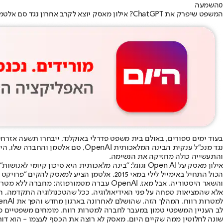
0
השמעה
המשפט שיפרק את ChatGPT? אילון מאסק יוצא לקרב אחרון נגד סם אלטמן. צילום: אי.פי/אי.אף.פי
בעוד ימים ספורים, באולם בית משפט פדרלי באוקלנד, ייבחרו תשעה אזרח
נגד מנכ"ל ענקית הבינה המלאכותית
והתעשייה כולה מחזיקה את הנשימה.
אילון מאסק על Open AI וגוגל: "בינה מלאכותית היא סיכון קיומי לאנושות" // מתוך הפודקאסט של ג'ו רוגן - JRE
והשאר היסטוריה. אבל מאז, OpenAI עברה מטמורפוזה: מחברה ללא מטרות רווח למפלצת מסחרית ששווה 130 מיליארד דולר, כשהיא קשורה בטבורה לענקית התוכנה מיקרוסופט.
למטרות רווח. המהלך הזה, שהושלם לאחרונה בארגון מחדש והפך את OpenAI לחברה מסחרית לכל דבר בשווי 130 מיליארד דולר, הוא "החטא הקדמון" שעליו מתבססת התביעה.
לב העניין המשפטי טמון במעבר לחברה למטרות רווח. מומחים משפטיים 
שונה לחלוטין ממה שקיים היום. מאסק לא רוצה את הכסף לעצמו - הוא דורש 