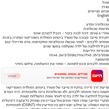
אוכל
מגזין
אנחנו מגייסים
English
X
טכנולוגיה ומדע
חדשות טכנולוגיה
אחרי 6 שנים: זיהוי לבנה בקיר - הוביל לקורבן אונס
חקירת סייבר סבוכה של משרד ביטחון המולדת האמריקאי נפתרה בזכות
מומחה ללבנים • לאחר שכשלו טכנולוגיות מתקדמות, פרט אדריכלי קטן
הוביל לחילוצה של ילדה שנעלמה במשך שנים
סוכנויות הידיעות
25/2/2026, 17:45
,עודכן
26/2/2026, 10:46
0
השמעה
מומחה ללבנים נכנס לתמונה - ופתר את התעלומה. צילום: ג'מיני
פריצת דרך נדירה בחקירת סייבר של משרד ביטחון המולדת האמריקאי
חשפה כיצד מומחה ללבנים, ולא טכנולוגיות בינה מלאכותית, היה הגורם
שהוביל לחילוצה של ילדה בת 12 לאחר שנות התעללות קשות.
חוקרי הסייבר עמדו חסרי אונים מול עבריין מין שמחק כל עקבה דיגיטלית
ברשת האפלה, אך שילוב יוצא דופן בין מודיעין גלוי (OSINT) למומחיות