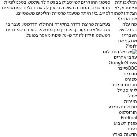
המלאכותית
כשפנו החוקרים לפייסבוק בבקשה להשתמש בטכנולוגיית
ופייסבוק לא
זיהוי פנים, החברה השיבה כי אין לה את הכלים המתאימים
הצליחו לפתור
לסייע, בין היתר מטעמי פרטיות והליכים משפטיים.
את התיק?
מה עלה
בעקבות פריצת הדרך בחקירה והחילוץ הדרמטי, נעצר בן
בגורלו של
זוגה של אם הקורבן, עבריין מין מורשע. הוא הורשע בבית
העבריין
המשפט ונידון ליותר מ-70 שנות מאסר בפועל.
שתקף את
'לוסי'?
עקבו אחרינו
G
o
o
g
l
e
News
BBC
סייבר
מדורים
ספורט
תרבות ובידור
לייף סטייל
אוכל
תיירות
טכנולוגיה ומדע
הורוסקופ
ForReal
מגזין השבוע
דעות
חדשות בארץ