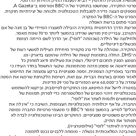
אנושית אנלוגית לחלוטין - הביא לפענוח התיק ולחילוץ הדרמטי.
פרטי החקירה, שנחשפו בתחקיר של ה־BBC ופורסמו ב־A Gazeta,
מספקים הצצה נדירה למגבלות הטכנולוגיה ולכוחה של יצירתיות חוקרת.
הסרט של ה-BBC על המקרה
מבוי סתום ברשת האפלה
פריצת הדרך הדרמטית בחקירה הובילה למעצרו המיידי של בן זוגה של אם
הקורבן, עבריין מין מורשע שנידון בהמשך ליותר מ־70 שנות מאסר,
ולחילוצה של הילדה (שכונתה "לוסי"). אך הדרך לשם הייתה רצופת
מכשולים דיגיטליים.
החקירה, שנוהלה על ידי גרג סקווייר מיחידת העילית לפשעי רשת של
ה־DHS, החלה בתמונות קשות של הילדה שהופצו בדארק-נט.
הפוגע הפגין תחכום דיגיטלי, הצפין את פעילותו ודאג למחוק כל
מטא־דאטה או סממן מזהה מהתמונות. שקעי החשמל בחדר העידו כי
מדובר באמריקה הצפונית, וספה ספציפית ברקע צמצמה את החיפוש
לאזור מסוים בארצות הברית. עם זאת, רשימת הלקוחות שרכשו את הספה
עמדה על כ־40,000 איש הפזורים על פני 29 מדינות.
במטרה לייעל את החיפוש, פנו החוקרים לפייסבוק וביקשו להשתמש
בטכנולוגיית זיהוי הפנים של הפלטפורמה כדי לסרוק תמונות של
משתמשים ולנסות לאתר את "לוסי".
החברה, על אף יכולותיה הטכנולוגיות העצומות, השיבה כי "אין לה את
הכלים" לסייע. בהמשך נמסר ל־BBC כי מטעמי פרטיות החברה כפופה
להליכים משפטיים ספציפיים. החוקרים הבינו שהטכנולוגיה לבדה לא
תפתור את התיק.
החקירה לאיתור "לוסי" (אילוסטרציה),
כשהבינה המלאכותית נכשלה - מומחה ללבנים נכנס לתמונה