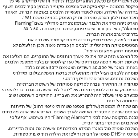
כשהאלגוריתמים נכשלו, החוקרים עברו לניתוח ויזואלי מדוקדק של כל
פיקסל בתמונה - קלאסיקה של אוסינט. סקווייר הבחין בקיר לבנים חשוף
בחדרה של הילדה, ופנה לאיגוד תעשיית הלבנים בארצות הברית. האיגוד
חיבר אותו לג'ון הארפ, מומחה ותיק העוסק בבנייה משנת 1981.
הארפ זיהה מיד את הלבנה שבתמונה: דגם מודולרי בשם "Flaming
Alamo", בעל גוון ורוד וציפוי פחם, שיוצר בין שנות ה־60 ל־80
בדרום־מערב ארצות הברית.
מעבר לזיהוי, הארפ סיפק תובנה פיזית קריטית ששברה את
הסטטיסטיקה הדיגיטלית: "לבנים הן כבדות מאוד, ולכן הן לעולם לא
מגיעות רחוק ממקום הייצור".
כלל האצבע הזה שינה את כל מערך הנתונים של החוקרים. הם הצליבו את
רשימת רוכשי הספה עם רדיוס של 160 קילומטרים בלבד ממפעל הלבנים.
באחת, מאגר של 40,000 חשודים הצטמצם ל־50 אנשים בלבד.
מומחה ללבנים הציל ילדה מהתעללות ברשת האפלה,צילום: מידג'רני
הצלבת נתונים, איתור פיזי וחילוץ דרמטי
מנקודה זו, החקירה עברה לסריקה ממוקדת של רשתות חברתיות.
בפייסבוק אותרה לבסוף תמונה של "לוסי" לצד אישה מבוגרת. כדי להימנע
ממעקב פיזי שעלול היה להתריע את העבריין, החוקרים השתמשו שוב
במומחה הלבנים.
הם שלחו לו תמונות (שחלקן נאספו משירותי מיפוי רחוב) של חזיתות
הבתים שבהם התגוררה האישה לאורך השנים. הארפ אישר איזה מהבתים
נבנה בתקופה שבה לבני ה־"Flaming Alamo" היו בשימוש, אף על פי
שהלבנים הוסתרו בתוך הבית.
הצלבה סופית מול מאגרי המידע המדינתיים אישרה את זהות הדיירים,
וסוכני ה־DHS פשטו על הבית וחילצו את הילדה תוך שעות ספורות.