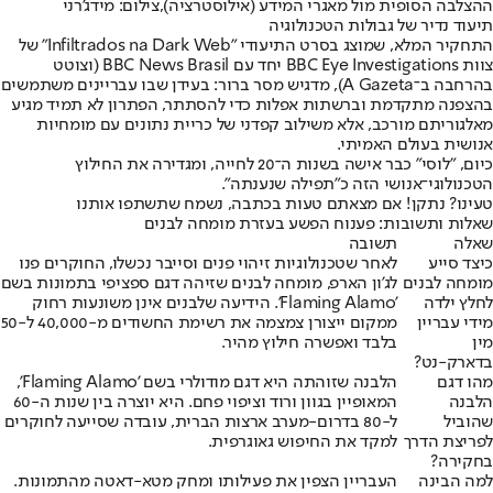
ההצלבה הסופית מול מאגרי המידע (אילוסטרציה),צילום: מידג'רני
תיעוד נדיר של גבולות הטכנולוגיה
התחקיר המלא, שמוצג בסרט התיעודי "Infiltrados na Dark Web" של
צוות BBC Eye Investigations יחד עם BBC News Brasil (וצוטט
בהרחבה ב־A Gazeta), מדגיש מסר ברור: בעידן שבו עבריינים משתמשים
בהצפנה מתקדמת וברשתות אפלות כדי להסתתר, הפתרון לא תמיד מגיע
מאלגוריתם מורכב, אלא משילוב קפדני של כריית נתונים עם מומחיות
אנושית בעולם האמיתי.
כיום, "לוסי" כבר אישה בשנות ה־20 לחייה, ומגדירה את החילוץ
הטכנולוגי־אנושי הזה כ"תפילה שנענתה".
טעינו? נתקן! אם מצאתם טעות בכתבה, נשמח שתשתפו אותנו
שאלות ותשובות: פענוח הפשע בעזרת מומחה לבנים
שאלה
תשובה
כיצד סייע
לאחר שטכנולוגיות זיהוי פנים וסייבר נכשלו, החוקרים פנו
מומחה לבנים
לג'ון הארפ, מומחה לבנים שזיהה דגם ספציפי בתמונות בשם
לחלץ ילדה
'Flaming Alamo'. הידיעה שלבנים אינן משונעות רחוק
מידי עבריין
ממקום ייצורן צמצמה את רשימת החשודים מ-40,000 ל-50
מין
בלבד ואפשרה חילוץ מהיר.
בדארק-נט?
מהו דגם
הלבנה שזוהתה היא דגם מודולרי בשם 'Flaming Alamo',
הלבנה
המאופיין בגוון ורוד וציפוי פחם. היא יוצרה בין שנות ה-60
שהוביל
ל-80 בדרום-מערב ארצות הברית, עובדה שסייעה לחוקרים
לפריצת הדרך
למקד את החיפוש גאוגרפית.
בחקירה?
למה הבינה
העבריין הצפין את פעילותו ומחק מטא-דאטה מהתמונות.