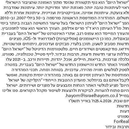
"ישראל היום" הוא גוף תקשורת שנוסד מתוך האמונה שהציבור הישראלי
ראוי לעיתונות טובה יותר, מאוזנת יותר ומדויקת יותר. עיתונות שמדברת
ולא צועקת. עיתונות אמינה, אובייקטיבית ועניינית. עיתונות אחרת וללא
תשלום. המהדורה המודפסת הראשונה פורסמה ב-30 ביולי 2007, וב-2010
הפך "ישראל היום" לעיתון הישראלי בעל שיעור החשיפה הגבוה ביותר בימי
חול. מו"ל העיתון היא ד"ר מרים אדלסון. העורך הראשי הוא עמר לחמנוביץ,
והעורך המייסד הוא עמוס רגב. אתרי האינטרנט של "ישראל היום" בעברית
ובאנגלית, כמו כן היישומונים (אפליקציות) לאנדרואיד ול-iOS, מציגים
חדשות מסביב לשעון, תוכן בלעדי, מבזקים ועדכונים, ניתוחים ופרשנויות,
וידיאו, פודקאסטים ושידורים חיים. פלטפורמות הדיגיטל של "ישראל היום"
כוללות ערוצי חדשות ודעות, תרבות ובידור, לייף סטייל, טכנולוגיה, ספורט,
כלכלה וצרכנות, בריאות, חיילים, אוכל, יהדות, תיירות ורכב. ב-2021 עלו
לאוויר האתר החדש והיישומון החדש של "ישראל היום" בעברית, במטרה
לספק לגולשים חוויה מהירה, עדכנית, בטוחה ונוחה. תכני המהדורה
המודפסת של העיתון זמינים גם באתר, במהדורה יומית מקוונת, ואפשר
לקבל אותם גם בניוזלטר. מועדון ההטבות הייחודי "הקליקה של ישראל
היום" מציע לגולשי האתר הנחות ומבצעים על מוצרים ושירותים. ישראל
היום פתוח להערות, לביקורת ולהצעות לשיפור מקהל הקוראים. פנו אלינו
במייל hayom@israelhayom.co.il.
יום שבת, 25.4.2026
ח' באייר תשפ"ו
חדשות
דעות
ספורט
ForReal
תרבות ובידור