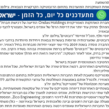
0
השמעה
אחת השחקניות המוערכות בתחום הרובוטיקה הקרקעית הצבאית. צילום: Roboteam
חברת האחזקות האמריקנית Ondas Holdings הודיעה על רכישת חברת
"
ובאוויר.
יוסי וולף, מנכ"ל ומייסד "רובוטים",צילום: יח"צ
החברה נוסדה בשנת 2009 בידי שני יוצאי יחידות מובחרות בחיל האוויר, יוסי וולף ואלעד לוי, וגייסה עד היום כ-62 מיליון דולר, כך שהאקזיט הנוכחי אינו משקף פרמיה דרמטית ביחס להיקף ההשקעות המצטבר בחברה.
אריק ברוק, אמר לאחר העסקה: "הרכישה הזאת היא מהלך אסטרטגי שמחזק 
אמיר נרדימון
החטיבה האוטונומית יושבת בישראל
מיליון דולר.
האווירי, ולנטרל אותם באמצעות השתלטות על ערוצי התקשורת שלהם, ללא 
מערכת Horizon של "סנטריקס",צילום: יח"צ
בשנתיים האחרונות דיווחה סנטריקס על שורה של עסקאות משמעותיות, בע
פעולה עם חברות רחפנים ובינה מלאכותית בישראל ובאירופה - כולן משתלב