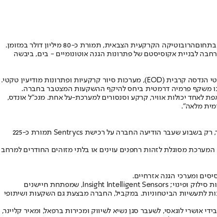
הרובוטיקה הקרקעית הצבאית
, תמורת כ-80 מיליון דולר במזומן.
רצף של רכישות מקומיות, בהיקף של כמעט 400 מיליון דולר, כחלק מאסטרטגיה רחבה לבניית אקוסיסטם של פתרונות הגנה אוטונומיים - בים, ביבשה
רובוטים, שמערכותיה פרוסות בעשרות צבאות ויחידות מיוחדות ברחבי העולם, ומשמשות בהרחבה גם את צה"ל בלחימה בעזה ובלבנון, מפתחת רובוטי הנדסה קרבית (EOD), מערכות סיור קרקעיות ופתרונות מודיעין טקטי.
בוטים" פועלים ברמת אוטונומיה גבוהה בשדה הקרב, מה שהופך אותם להתאמה טבעית לאסטרטגיית האוטונומיה של Ondas, ששואפת לאחד יכולות אוויר, קרקע וסנסורים למערכת-על אחת. מנכ"ל אונדס,
מית מלאה".
בחודשים האחרונים, רכשה אונדס שורה של חברות ישראליות, שכל אחת מהן מוסיפה נדבך נוסף לארכיטקטורת ההגנה האוטונומית שהיא מפתחת. כך, רק בשבוע שעבר הודיעה החברה על רכישת Sentrycs תמורת כ-225
טריקס נחשבת לאחת החברות הישראליות המובילות בתחום ההתגוננות מפני רחפנים, עם מערכת המבוססת על שילוב של טכנולוגיות סייבר ו-RF. המערכת מסוגלת לזהות רחפנים עוינים או בלתי מזוהים החודרים למרחב
סים ומערכי הגנה אזרחיים.
לצד שתי הרכישות הגדולות, אונדס הוסיפה למערך שלה גם חברות ישראליות נוספות במהלך 2025: 3DM, המתמחה ברובוטיקה תת-קרקעית ובמערכות סילוק ופינוי; Insight Intelligent Sensors, שמפתחת חיישנים
Zic, המספקת יכולות פיתוח, אופטיקה והנדסה; וכן SPO, המייצרת רכיבי הנעה ומערכות לתעשיות הביטחוניות. במקביל, החברה מבצעת גם השקעות ושיתופי
ות תחת חטיבת OAS - Ondas Autonomous Systems, היושבת בישראל ומנוהלת בידי אושרי לוגאסי, לשעבר סגן נשיא לשיווק ומכירות ברפאל, ומאיר קליינר,