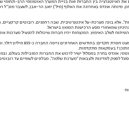
, מינתה אונדס באחרונה את האלוף (מיל׳) יואב הר-אבן, לשעבר מנכ״ל ר
דות", אלא בונה מערכת-על אינטגרטיבית, שבה רחפנים, רובוטים קרקעיי
פיתוח לשלב האימוץ. המנצחות יהיו חברות שיכולות להפעיל מערכות אוטונ
לצורך ביצוע האסטרטגיה הזאת, אונד
מי, אונדס בחרה במסלול ישיר לרכוש את החברות המובילות בעולם, ובמיו
מסוגל לספק למדינות ולצבאות "מערכת שלמה", מבלונים לשמיים עד רובוטי
וח