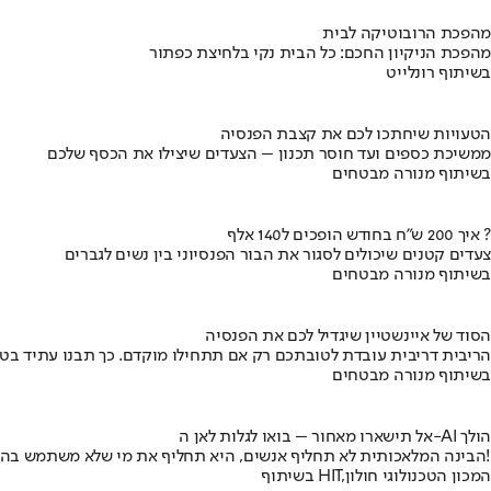
מהפכת הרובוטיקה לבית
מהפכת הניקיון החכם: כל הבית נקי בלחיצת כפתור
בשיתוף רונלייט
הטעויות שיחתכו לכם את קצבת הפנסיה
ממשיכת כספים ועד חוסר תכנון – הצעדים שיצילו את הכסף שלכם
בשיתוף מנורה מבטחים
איך 200 ש"ח בחודש הופכים ל140 אלף ?
צעדים קטנים שיכולים לסגור את הבור הפנסיוני בין נשים לגברים
בשיתוף מנורה מבטחים
הסוד של איינשטיין שיגדיל לכם את הפנסיה
הריבית דריבית עובדת לטובתכם רק אם תתחילו מוקדם. כך תבנו עתיד בט
בשיתוף מנורה מבטחים
אל תישארו מאחור – בואו לגלות לאן ה-AI הולך
הבינה המלאכותית לא תחליף אנשים, היא תחליף את מי שלא משתמש בה!
בשיתוף HIT,המכון הטכנולוגי חולון