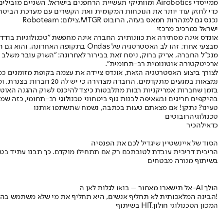
ממייסדי Airobotics ומוותיקי תעשיית הרחפנים בישראל. השניים מובילים את האינטגרציה בין החברות ואת בניית המערך האוטונומי הרב-תחומי שאונדס מבקשת לבסס כאן - מהאוויר, דרך הקרקע ועד תשתיות הסנסורים.
כדי לחזק עוד יותר את הנוכחות המקומית ואת הקשרים עם מערכת הביטחון
נכנס גם למנהרות חמאס בעזה, הרובוט MTGR,צילום: Roboteam
ישראל כמרכיב מרכזי
אונדס אינה מסתירה את כוונותיה: החברה אינה מחפשת "טכנולוגיות בוד
מבצעי אחוד. זהו לב האסטרטגיה של Ondas בתקופה האחרונה, והוא גם ההיגיון שמאחורי מסע הרכישות המואץ בישראל.
מנכ״ל החברה, אריק ברוק, ניסח זאת בבירור לאחרונה: "השוק עובר משלב ה
ארכיטקטורה אוטונומית רב-תחומית".
נמצאות במגעים מתקדמים. החברה מצהירה כי יש לה 20 חברות בצנרת, ומתוכן 7 בעסקאות מתקדמות.
בזמן שחברות אמריקניות רבות מתלבטות כיצד להיכנס לשוק ההגנה האוטונו
בהיקפים חריגים ובשאיפה לבנות גוף ביטחוני טכנולוגי רב-תחומי, כזה ש
טעינו? נתקן! אם מצאתם טעות בכתבה, נשמח שתשתפו אותנו
טכנולוגיה
רובוטים
כדאי
להכיר
הסוד של איינשטיין שיגדיל לכם את הפנסיה
הריבית דריבית עובדת לטובתכם רק אם תתחילו מוקדם. כך תבנו עתיד בט
בשיתוף מנורה מבטחים
אל תישארו מאחור – בואו לגלות לאן ה-AI הולך
הבינה המלאכותית לא תחליף אנשים, היא תחליף את מי שלא משתמש בה!
בשיתוף HIT,המכון הטכנולוגי חולון