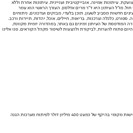
ועקת. עיתונות אמינה, אובייקטיבית ועניינית. עיתונות אחרת וללא
עור החשיפה הגבוה ביותר בימי חול. מו"ל העיתון היא ד"ר מרים אדלסון. העורך הראשי הוא עמר
 והעורך המייסד הוא עמוס רגב. אתרי האינטרנט של "ישראל היום" בעברית ובאנגלית, כמו כן היישומונים (אפליקציות) לאנדרואיד ול-iOS, מציגים חדשות מסביב לשעון, תוכן בלעדי, מבזקים ועדכונים, ניתוחים
, ספורט, כלכלה וצרכנות, בריאות, חיילים, אוכל, יהדות, תיירות ורכב.
דורה המודפסת של העיתון זמינים גם באתר, במהדורה יומית מקוונת,
היום פתוח להערות, לביקורת ולהצעות לשיפור מקהל הקוראים. פנו אלינו
חברת האחזקות האמריקנית Ondas ממשיכה להרחיב את נוכחותה בישראל ורוכשת את Roboteam ב‑80 מיליון דולר • הרכישה מצטרפת למערך רכישות מקומי בהיקף של כמעט 400 מיליון דולר לפיתוח מערכות הגנה