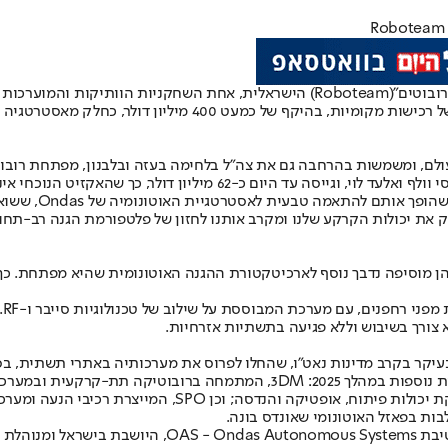
רובוטים"
(Roboteam) הישראלית, אחת השחקניות הוותיקות והמוערכות בתחום
המהלך מחזק עוד יותר את דריסת הרגל של אונדס בישראל, ומצטרף ל
הרובוטים של "רו
את יכולות הקרקע שלנו ומקרב אותנו לחזון של פלטפורמת הגנה רב-תחו
סנ
צורך בשיבוש וללא פגיעה בתשתיות אזרחיות.
יקר בקרב מדינות נאט״ו, שהחלו לפרוס את מערכותיה באתרי תשתית, בסי
אלקטרו־אופטיים ופתרונות AI לזיהוי רחפנים; o Engineering
ות בפאזל האוטונומי שאונדס בונה.
כל החברות הישראליות שאונדס רכשה בשנים האחרונות מאוגד