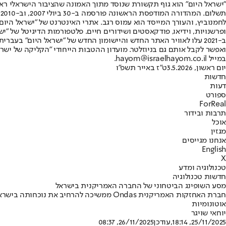
"ישראל היום" הוא גוף תקשורת שנוסד מתוך האמונה שהציבור הישראלי ראוי 
ת
ופרשנויות, וידיאו, פודקאסטים ושידורים חיים. פלטפורמות הדיגיטל של "ישרא
ב-2021 עלו לאוויר האתר החדש והיישומון החדש של "ישראל היום" בע
ואפשר לקבל אותם גם בניוזלטר. מועדון ההטבות הייחודי "הקליקה של ישרא
במייל hayom@israelhayom.co.il.
יום ראשון, 3.5.2026
ט"ז באייר תשפ"ו
חדשות
דעות
ספורט
ForReal
תרבות ובידור
אוכל
מגזין
אנחנו מגייסים
English
X
טכנולוגיה ומדע
חדשות טכנולוגיה
מסע השופינג הביטחוני של החברה האמריקנית בישראל
אוטונומיות
יוחאי שויגר
25/11/2025, 18:14
,עודכן
26/11/2025, 08:37