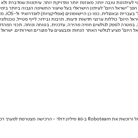
לעיתונות טובה יותר, מאוזנת יותר ומדויקת יותר. עיתונות שמדברת ולא צ
שלום. המהדורה המודפסת הראשונה פורסמה ב-30 ביולי 2007, וב-2010 הפך "ישראל היום" לעיתון הישראלי בעל שי
לחמנוביץ,
ל היום" כוללות ערוצי חדשות ודעות, תרבות ובידור, לייף סטייל, טכנולוגיה
ברית, במטרה לספק לגולשים חוויה מהירה, עדכנית, בטוחה ונוחה. תכני המה
ל היום" מציע לגולשי האתר הנחות ומבצעים על מוצרים ושירותים. ישראל 