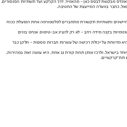
פאל, כחבר בוועדה המייעצת של החטיבה.
ם, חיישנים ותשתיות תקשורת מתחברים לפלטפורמה אחת הפועלת ככוח
ומיות בקנה מידה רחב - לא רק להציג אב-טיפוס. אנחנו בונים
ס ציידה את עצמה בקופת מזומנים כמעט חסרת תקדים: בחודשים האחרונים גייסה החברה כ-855 מיליון דולר, והיא מדווחת על יכולת רכישה של עשרות חברות נוספות - חלקן כבר
חד בישראל, ולרכז אותן תחת קורת גג אחת. היא עושה זאת במהירות,
ם תת־קרקעיים.