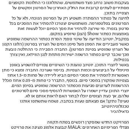
בעקבות משוב נרחב מצד משתמשים, שהתלוננו כי החלונות הקופצים
מסתירים לעתים קרובות את החלק האחרון של הסרטון ומקשים על
הצפייה בתוכן.
לחיצה על כפתור ההסתרה תשפיע רק על הסרטון הנוכחי, ולא על כל
הסרטונים בפלטפורמה. משתמשים יצטרכו להסתיר את המסכים בכל
סרטון בנפרד. מי שירצה להחזיר את מסך הסיום יוכל לעשות זאת
באמצעות כפתור Show (הצג) שיופיע במקום.
במקביל, יוטיוב הודיעה על שינוי נוסף: הסרת כפתור ההרשמה שמופיע
כאשר מעבירים את הסמן מעל סימן המים של הערוץ בסרטון (הלוגו הקטן
של הערוץ שמופיע בפינת הסרטון). החברה הסבירה כי ההחלטה נובעת
מכך שכבר קיים כפתור הרשמה ישירות מתחת לנגן הווידאו, ואין צורך
בכפילות.
באשר ליוצרי התוכן, יוטיוב טוענת כי השינויים צפויים להשפיע באופן
מינימלי על הביצועים וכמות הצפיות. בניסוי שערכה החברה נמצא כי מתן
האפשרות להסתיר את מסכי הסיום הביא לירידה של פחות מ-1.5 אחוז
בצפיות שמקורן במסכי סיום. בנוסף, התברר כי פחות מ-0.05 אחוז מכלל
ההרשמות לערוצים מגיעות מכפתור ההרשמה שמופיע בסימן המים.
יוצרי התוכן עדיין ישמרו על האפשרות להוסיף מסכי סיום לסרטונים
שלהם, אך כעת הצופים יוכלו לבחור האם לראות אותם או לא.
טעינו? נתקן! אם מצאתם טעות בכתבה, נשמח שתשתפו אותנו
טכנולוגיה
יוטיוב
כדאי
להכיר
הפרויקט החדש שמסקרן רוכשים בפתח תקווה
קבוצת אלמוג מציגה את פרויקט MALA: מגדלי הפרימיום האחרונים