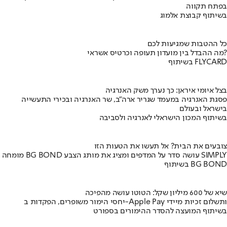
בפתח תקווה
בשיתוף קבוצת אלמוג
כל ההטבות שמגיעות לכם
מה ההבדל בין מועדון תעופה וכרטיס אשראי?
בשיתוף FLYCARD
בצל איומי איראן: כך נערך משק האנרגיה
פסגת האנרגיה במעמד שגריר ארה"ב, שר האנרגיה ובכירי התעשייה
בישראל ובעולם
בשיתוף המכון הישראלי לאנרגיה ולסביבה
צובעים את הבית? אל תעשו את הטעות הזו
מומחה BG BOND עושה סדר על המדפים ומציג את מותג הצבע SIMPLY
בשיתוף BG BOND
שיא של 600 מיליון שקל: הטוטו עושה מהפיכה
יחסי הימור משופרים, הפקדות ב-Apple Pay ותשלום זכיות מיידי
בשיתוף המועצה להסדר ההימורים בספורט