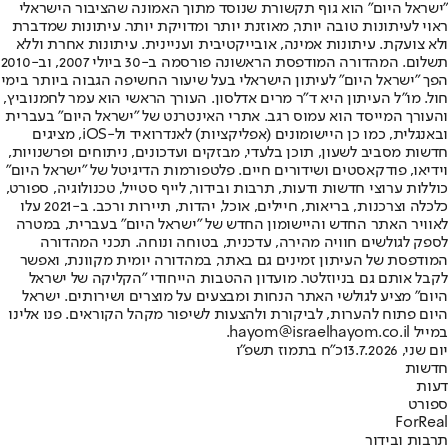
"ישראל היום" הוא גוף תקשורת שנוסד מתוך האמונה שהציבור הישראלי
ראוי לעיתונות טובה יותר, מאוזנת יותר ומדויקת יותר. עיתונות שמדברת
ולא צועקת. עיתונות אמינה, אובייקטיבית ועניינית. עיתונות אחרת וללא
תשלום. המהדורה המודפסת הראשונה פורסמה ב-30 ביולי 2007, וב-2010
הפך "ישראל היום" לעיתון הישראלי בעל שיעור החשיפה הגבוה ביותר בימי
חול. מו"ל העיתון היא ד"ר מרים אדלסון. העורך הראשי הוא עמר לחמנוביץ,
והעורך המייסד הוא עמוס רגב. אתרי האינטרנט של "ישראל היום" בעברית
ובאנגלית, כמו כן היישומונים (אפליקציות) לאנדרואיד ול-iOS, מציגים
חדשות מסביב לשעון, תוכן בלעדי, מבזקים ועדכונים, ניתוחים ופרשנויות,
וידיאו, פודקאסטים ושידורים חיים. פלטפורמות הדיגיטל של "ישראל היום"
כוללות ערוצי חדשות ודעות, תרבות ובידור, לייף סטייל, טכנולוגיה, ספורט,
כלכלה וצרכנות, בריאות, חיילים, אוכל, יהדות, תיירות ורכב. ב-2021 עלו
לאוויר האתר החדש והיישומון החדש של "ישראל היום" בעברית, במטרה
לספק לגולשים חוויה מהירה, עדכנית, בטוחה ונוחה. תכני המהדורה
המודפסת של העיתון זמינים גם באתר, במהדורה יומית מקוונת, ואפשר
לקבל אותם גם בניוזלטר. מועדון ההטבות הייחודי "הקליקה של ישראל
היום" מציע לגולשי האתר הנחות ומבצעים על מוצרים ושירותים. ישראל
היום פתוח להערות, לביקורת ולהצעות לשיפור מקהל הקוראים. פנו אלינו
במייל hayom@israelhayom.co.il.
יום שני, 13.7.2026
כ"ח בתמוז תשפ"ו
חדשות
דעות
ספורט
ForReal
תרבות ובידור