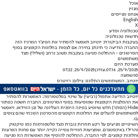
אוכל
מגזין
אנחנו מגייסים
English
X
טכנולוגיה ומדע
חדשות טכנולוגיה
בעקבות הביקורת: יוטיוב תאפשר להסתיר את הפיצ'ר המרגיז הזה
החברה הודיעה כי תינתן בחירה אם לצפות בחלונות הקופצים בסוף
הסרטונים • ההחלטה מגיעה בעקבות משוב נרחב (ושלילי) מצד
משתמשים
מערכת היום
25/9/2025, 07:16
,עודכן
25/9/2025, 07:22
0
השמעה
יוטיוב. המשתמשים התלוננו. צילום: רויטרס
יוטיוב הודיעה אתמול (רביעי) על שינוי בפלטפורמה: האפשרות להסתיר
את ההמלצות הקופצות שמופיעות בסוף הסרטונים. החברה חשפה כפתור
Hide (הסתר) חדש שיופיע בפינה הימנית העליונה של נגן הווידאו, ויאפשר
למשתמשים להעלים את החלונות הקופצים מהסרטון הנוכחי שהם צופים
בו.
השינויים מגיעים על רקע תחרות גוברת מצד פלטפורמות כמו טיקטוק
והרילז באינסטגרם, שמציעות חוויית צפייה נקייה יותר עם פחות הפרעות
וחלונות קופצים. לפי החברה, ההחלטה להוסיף את האפשרות הזו מגיעה