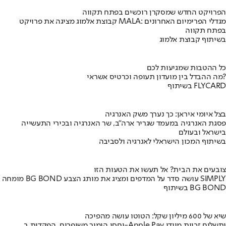
הפרויקט החדש שמסקרן רוכשים בפתח תקווה
קבוצת אלמוג מציגה את פרויקט MALA: מגדלי הפרימיום האחרונים
בפתח תקווה
בשיתוף קבוצת אלמוג
כל ההטבות שמגיעות לכם
מה ההבדל בין מועדון תעופה וכרטיס אשראי?
בשיתוף FLYCARD
בצל איומי איראן: כך נערך משק האנרגיה
פסגת האנרגיה במעמד שגריר ארה"ב, שר האנרגיה ובכירי התעשייה
בישראל ובעולם
בשיתוף המכון הישראלי לאנרגיה ולסביבה
צובעים את הבית? אל תעשו את הטעות הזו
מומחה BG BOND עושה סדר על המדפים ומציג את מותג הצבע SIMPLY
בשיתוף BG BOND
שיא של 600 מיליון שקל: הטוטו עושה מהפיכה
יחסי הימור משופרים, הפקדות ב-Apple Pay ותשלום זכיות מיידי