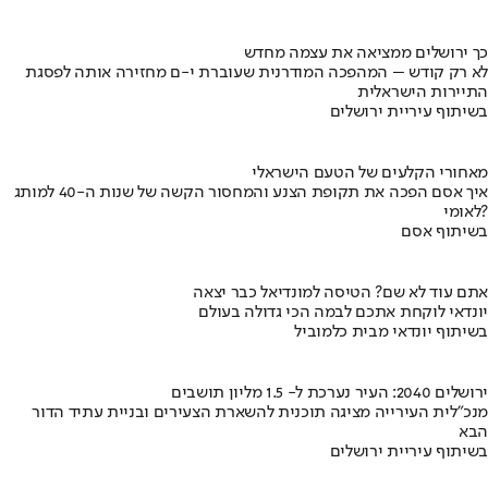
כך ירושלים ממציאה את עצמה מחדש
לא רק קודש – המהפכה המודרנית שעוברת י-ם מחזירה אותה לפסגת
התיירות הישראלית
בשיתוף עיריית ירושלים
מאחורי הקלעים של הטעם הישראלי
איך אסם הפכה את תקופת הצנע והמחסור הקשה של שנות ה-40 למותג
לאומי?
בשיתוף אסם
אתם עוד לא שם? הטיסה למונדיאל כבר יצאה
יונדאי לוקחת אתכם לבמה הכי גדולה בעולם
בשיתוף יונדאי מבית כלמוביל
ירושלים 2040: העיר נערכת ל- 1.5 מליון תושבים
מנכ"לית העירייה מציגה תוכנית להשארת הצעירים ובניית עתיד הדור
הבא
בשיתוף עיריית ירושלים