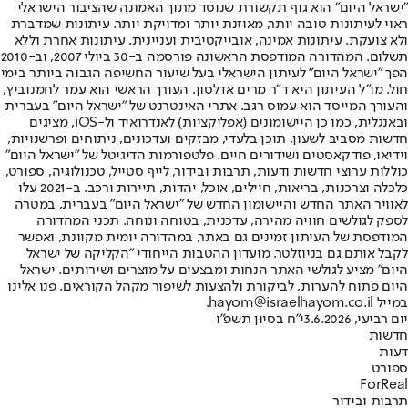
"ישראל היום" הוא גוף תקשורת שנוסד מתוך האמונה שהציבור הישראלי
ראוי לעיתונות טובה יותר, מאוזנת יותר ומדויקת יותר. עיתונות שמדברת
ולא צועקת. עיתונות אמינה, אובייקטיבית ועניינית. עיתונות אחרת וללא
תשלום. המהדורה המודפסת הראשונה פורסמה ב-30 ביולי 2007, וב-2010
הפך "ישראל היום" לעיתון הישראלי בעל שיעור החשיפה הגבוה ביותר בימי
חול. מו"ל העיתון היא ד"ר מרים אדלסון. העורך הראשי הוא עמר לחמנוביץ,
והעורך המייסד הוא עמוס רגב. אתרי האינטרנט של "ישראל היום" בעברית
ובאנגלית, כמו כן היישומונים (אפליקציות) לאנדרואיד ול-iOS, מציגים
חדשות מסביב לשעון, תוכן בלעדי, מבזקים ועדכונים, ניתוחים ופרשנויות,
וידיאו, פודקאסטים ושידורים חיים. פלטפורמות הדיגיטל של "ישראל היום"
כוללות ערוצי חדשות ודעות, תרבות ובידור, לייף סטייל, טכנולוגיה, ספורט,
כלכלה וצרכנות, בריאות, חיילים, אוכל, יהדות, תיירות ורכב. ב-2021 עלו
לאוויר האתר החדש והיישומון החדש של "ישראל היום" בעברית, במטרה
לספק לגולשים חוויה מהירה, עדכנית, בטוחה ונוחה. תכני המהדורה
המודפסת של העיתון זמינים גם באתר, במהדורה יומית מקוונת, ואפשר
לקבל אותם גם בניוזלטר. מועדון ההטבות הייחודי "הקליקה של ישראל
היום" מציע לגולשי האתר הנחות ומבצעים על מוצרים ושירותים. ישראל
היום פתוח להערות, לביקורת ולהצעות לשיפור מקהל הקוראים. פנו אלינו
במייל hayom@israelhayom.co.il.
יום רביעי, 3.6.2026
י"ח בסיון תשפ"ו
חדשות
דעות
ספורט
ForReal
תרבות ובידור