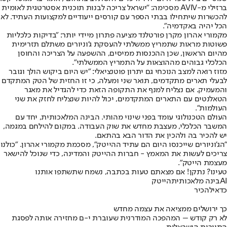
ברזילי מ-AVIV מסכימה: "ישראל צריכה לבנות תוכנית אסטרטגית לאומית
להכשרות שיתחילו בבתי הספר עם קורסים ייעודיים למקצועות העתיד. לא
הכל יהיה באקדמיה".
מקמורי אהרון מקרן פורטלנד מציעה פתרון מיידי יותר: "בדיקות כלכליות
פשוטות מראות שתמריץ ממשלתי להעסקת ג'וניורים משתלם תזרימית
מהיום הראשון, שכן ההכנסות ממיסים, ההשפעה על הצריכה והחוסן
הכלכלי גבוהים מההוצאות על התמריץ הממשלתי".
מזוז רואה למצב הנוכחי גם יתרון פוטנציאלי: "יש היום ביקוש הולך וגובר
לבעלי תארים מתקדמים, תואר שני ומעלה, כי זו החזית של הטק המתקדם
והמעמיק. אם נצליח למנף את התקופה הזאת כדי להגדיל את מאגר
הטאלנטים עם התארים המתקדמים, יכול להיות שנצליח לחזק את שני
העולמות".
העולם הטכנולוגי עומד בפני שינוי מהותי. הבינה המלאכותית, יחד עם
המשבר הכלכלי, מעצבת מחדש את שוק העבודה. במקום להילחם במגמה,
יש להכיר בה ולהכין את הדור הבא בהתאם.
"הג'וניורים שייכנסו היום הם עתיד ההייטק", מסכמת מקמורי אהרון. "כולנו
צריכים לעשות את המאמץ - חברות ההייטק והמדינה, כדי שנוכל להישאר
מעצמת הייטק".
טעינו? נתקן! אם מצאתם טעות בכתבה, נשמח שתשתפו אותנו
AI
בינה מלאכותית
הייטק
כדאי
להכיר
כך ירושלים ממציאה את עצמה מחדש
לא רק קודש – המהפכה המודרנית שעוברת י-ם מחזירה אותה לפסגת