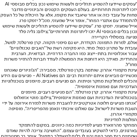
"עסקים שיידעו להטמיע תהליכים ולעשות שימוש נכון בכלים מבוססי AI
יזכו ליתרונות תחרותיים. בעולם העסקים הקטנים והבינוניים מדובר
פחות על עובד כזה או אחר שיאבד את מקומו, אלא על היכולת של כל העסק
להתמודד עם אתגרי המחר", אומר אייל שמעוני, מנכ"ל יזמקו פרו.
אייל שמעוני, יזמקו פרו. "עסקים שיידעו להטמיע תהליכים ולעשות שימוש
נכון בכלים מבוססי AI יזכו ליתרונות תחרותיים",צילום: גליה פלד
פגיעה במסלולי הקריירה
אולם, למרות התמונה הקודרת, יש גם סימני תקווה. קרן פורטלנד, למשל,
עובדת על פתרון כפול: מחד, היא מקימה רשת של "האבים טכנולוגיים"
עבור אוכלוסיות בתת-ייצוג כמו החברה הדרוזית, הבדואית, הערבית
והחרדית. מאידך, היא דוחפת את הממשלה לעודד חברות להחזיר משרות
מחו"ל.
עינת מקמורי אהרון, שותפה בקרן פורטלנד, מסבירה: "הג'וניורים שאנחנו
מכשירים מביאים איתם יתרונות רבים: הם AI Natives - מגיעים עם הידע
והכלים למחלקות מחקר ופיתוח. הם מגיעים רעבים, מיומנים בטכנולוגיות
העדכניות ועם נאמנות אינסופית".
עינת מקמורי אהרון, קרן פורטלנד. "הם מגיעים רעבים, מיומנים
בטכנולוגיות העדכניות ועם נאמנות אינסופית",צילום: מוטי אזואלוס
"אנחנו מציעים חלופה אטרקטיבית להעברת משרות למזרח אירופה על ידי
השבת משרות לישראל, עם טאלנט איכותי ונאמן מהפריפריה", מוסיפה
מקמורי אהרון.
המלצות למדיניות
המחקר מהרווארד מציע למדיניות כמה כיוונים. במקום להתמקד
בארגונים, כדאי להשקיע בעובדים עצמם. "החשיבה צריכה להיות שאדם
שמסיים בית ספר היום יהיו לו כלים להשתלב בתחום", אומר בר ממטריקס.