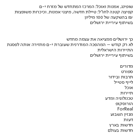
שופינג, אמנות ואוכל: המרכז המתחדש של מזרח י-ם
קפיצה קטנה לחו"ל: טיילת חדשה, מיצגי אמנות, וכיכרות משופצות
בהשקעה של 100 מיליון ₪
בשיתוף עיריית ירושלים
כך ירושלים ממציאה את עצמה מחדש
לא רק קודש – המהפכה המודרנית שעוברת י-ם מחזירה אותה לפסגת
התיירות הישראלית
בשיתוף עיריית ירושלים
מדורים
ספורט
תרבות ובידור
לייף סטייל
אוכל
תיירות
טכנולוגיה ומדע
הורוסקופ
ForReal
מגזין השבוע
דעות
חדשות בארץ
חדשות בעולם