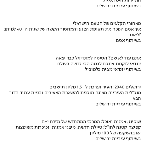
התיירות הישראלית
בשיתוף עיריית ירושלים
מאחורי הקלעים של הטעם הישראלי
איך אסם הפכה את תקופת הצנע והמחסור הקשה של שנות ה-40 למותג
לאומי?
בשיתוף אסם
אתם עוד לא שם? הטיסה למונדיאל כבר יצאה
יונדאי לוקחת אתכם לבמה הכי גדולה בעולם
בשיתוף יונדאי מבית כלמוביל
ירושלים 2040: העיר נערכת ל- 1.5 מליון תושבים
מנכ"לית העירייה מציגה תוכנית להשארת הצעירים ובניית עתיד הדור
הבא
בשיתוף עיריית ירושלים
שופינג, אמנות ואוכל: המרכז המתחדש של מזרח י-ם
קפיצה קטנה לחו"ל: טיילת חדשה, מיצגי אמנות, וכיכרות משופצות
בהשקעה של 100 מיליון ₪
בשיתוף עיריית ירושלים