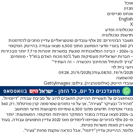
אוכל
מגזין
אנחנו מגייסים
English
X
טכנולוגיה ומדע
חדשות טכנולוגיה
משבר הג'וניורים: 20 אלף עובדים פוטנציאליים עדיין מחכים להזדמנות
רק 360 בוגרי מדעי המחשב מתוך 6,500 מצאו עבודה בהייטק המקומי
ב-2024 • הבינה המלאכותית פוגעת במשרות זוטרות פי 7.7 יותר מבכירות
• חברות ישראליות מעסיקות מעל 50% מכוח האדם בחו"ל • מומחים:
"צריך להתחיל מהחינוך והכשרה - זה העתיד"
רועי בית לוי
19/9/2025, 08:30
,עודכן
21/9/2025, 09:28
0
השמעה
עובדי הייטק (אילוסטרציה). צילום: GettyImages
כשחושבים על תעשיית ההייטק חושבים לרוב על סביבת עבודה "דינמית",
"מהירה" ובעיקר "צעירה", אך על פי נתונים שפרסמה קרן פורטלנד, רק 360
בוגרי אקדמיה חדשים מתוך 6,500 שסיימו מקצועות מדעי המחשב
ב-2024 מצאו עבודה במגזר המחקר והפיתוח המקומי. המשמעות: יותר
מ-20 אלף ג'וניורים שסיימו לימודים מאז 2022 עדיין מחפשים עבודה, בעוד
שיש רק מאות משרות פנויות.
כלומר, ההייטק עדיין "דינמי", אבל כנראה שקצת פחות "צעיר".