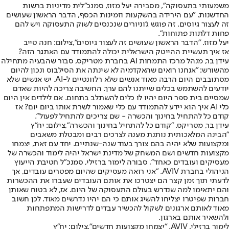
משמעותי בתעסוקה", מסבירה יעל מזוז, סמנכ"לית מדיניות ברשות
החדשנות. "עם הירידה בהשקעות וזמינות הכסף, הדבר הראשון שעושים
זה לעצור גיוסים. זה פוגש ג'וניורים שנכנסים לשוק התעסוקה ויש להם
פחות דלתות פתוחות".
יעל מזוז. "הדבר הראשון שעושים זה לעצור גיוסים",צילום: חנה טייב
אז איך תעשיית ההייטק הישראלית יכולה להתמודד עם האתגר הזה?
עידן בר, מנהל מרכז התמחות AI בחברת מטריקס, סבור שהבעיה מתחילה
מהשורש: "אנחנו רואים שהאקדמיה לא שינתה את הסילבוס ונכון להיום
מסתובבים היום הרבה מאוד אנשים שלא רלוונטיים ל-AI. יש אנשים שלא
יודעים להשתמש בכלים שייתנו להם ערך. החשיבה צריכה להיות שאדם
שמסיים בית ספר היום יהיו לו כלים להשתלב בתחום. אם לילדים אין היום
כלי AI איך הוא יידע להתמודד עם כלי שאמור לשרת אותו ביום יום? אז
קודם כל להתחיל בחינוך והכשרה - שם צריכים להתחיל לפעול".
עידן בר, מטריקס. "קודם כל להתחיל בחינוך והכשרה",צילום: יח"ץ
"הבינה המלאכותית נותנת מענה לצרכים רבים ומבטלת משאבים
ומקצועות שלא יהיה בהם צורך בעוד שנה-שנתיים. יחד עם זאת, יצמחו
מקצועות חדשים ושם המשחק של מדינת ישראל יהיה לימוד והכשרה של
מעסיקים ועובדים כאחד", סבורה לימור ברזילי, סמנכ"ל חטיבת הייעוץ
הניהולי בחברת AVIV. "אני רואה מעסיקים שהיום מפטרים עובדים, אך
לדעתי תוך זמן קצר הם יצטרכו את אותם העובדים שעברו את ההכשרות
והם יתאימו למה שנדרש בעולם התעסוקה של היום. אז, לא בטוח שאותן
חברות שפיטרו יצליחו להשיג אותם כי הם יהיו נדרשים מאוד. לכן חשוב
מאוד לאותם ארגונים לשקול להכשיר עבדים לדרישות המתפתחות
ולהשאיר אותם בארגון.
לימור ברזילי, AVIV. "יצמחו מקצועות חדשים",צילום: יח"ץ