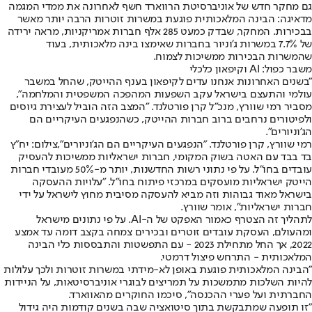
גם מחקר חדש של אוניברסיטת הרווארד חשף לאחרונה את ממדי המגמה
מדאיגה: הבינה המלאכותית פוגעת במשרות זוטרות הרבה יותר מאשר
בבכירות. המחקר, שבדק כמעט 285 אלף חברות אמריקניות, מראה ירידה
של 7.7% במשרות ג'וניור בחברות שאימצו בינה מלאכותית, בעוד
שהמשרות הבכירות ממשיכות לצמוח.
משבר כפול: AI וקיפאון כלכלי
"בשנים האחרונות אנחנו עדים לקיפאון בענף ההייטק, שהחל במשבר
עולמי והתעצם בישראל עקב השפעות המהפכה המשפטית והמלחמה",
מסביר רמי שוורץ, מנכ"ל קרן פורטלנד. "המצב הזה הוביל לעצירת גיוסים
ולפיטורים נרחבים ברוב חברות ההייטק, כשהנפגעים העיקריים הם
הג'וניורים".
רמי שוורץ, קרן פורטלנד. "הנפגעים העיקריים הם הג'וניורים",צילום: יח"ץ
בד בבד עם האטה בשוק המקומי, חברות ישראליות ממשיכות להעסיק
עובדים בחו"ל. על פי נתוני רשות החדשנות, יותר מ-50% מעובדי חברות
הייטק ישראליות מועסקים במרכזי פיתוח בחו"ל. "עלויות ההעסקה
בישראל מאוד גבוהות וזה מביא להעסקה מסיבית מחוץ לישראל על ידי
חברות ישראליות", אומר שוורץ.
לתהליך זה הצטרף כאמור האפקט של ה-AI. על פי נתונים מישראל
ומהעולם, העסקת עובדים זוטרים ובכירים צמחה בקצב דומה עד אמצע
2022, אך החל מתחילת 2023 - עם התפשטות והתבססות כלי הבינה
המלאכותית - התרחש פיצול דרמטי.
"הבינה המלאכותית פוגעת באופן לא-מידתי במשרות זוטרות ולכך עלולות
להיות השלכות מתמשכות על תמריצים לבוגרי אוניברסיטאות, על הניידות
החברתית ועל פערי ההכנסה", סיכמו החוקרים מהאווארד.
"זו תופעה שמתבקשת בתוך סיטואציה שבה בשנים קודמות היה גידול