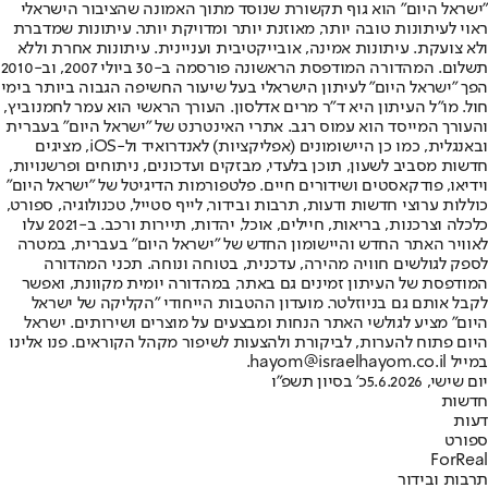
"ישראל היום" הוא גוף תקשורת שנוסד מתוך האמונה שהציבור הישראלי
ראוי לעיתונות טובה יותר, מאוזנת יותר ומדויקת יותר. עיתונות שמדברת
ולא צועקת. עיתונות אמינה, אובייקטיבית ועניינית. עיתונות אחרת וללא
תשלום. המהדורה המודפסת הראשונה פורסמה ב-30 ביולי 2007, וב-2010
הפך "ישראל היום" לעיתון הישראלי בעל שיעור החשיפה הגבוה ביותר בימי
חול. מו"ל העיתון היא ד"ר מרים אדלסון. העורך הראשי הוא עמר לחמנוביץ,
והעורך המייסד הוא עמוס רגב. אתרי האינטרנט של "ישראל היום" בעברית
ובאנגלית, כמו כן היישומונים (אפליקציות) לאנדרואיד ול-iOS, מציגים
חדשות מסביב לשעון, תוכן בלעדי, מבזקים ועדכונים, ניתוחים ופרשנויות,
וידיאו, פודקאסטים ושידורים חיים. פלטפורמות הדיגיטל של "ישראל היום"
כוללות ערוצי חדשות ודעות, תרבות ובידור, לייף סטייל, טכנולוגיה, ספורט,
כלכלה וצרכנות, בריאות, חיילים, אוכל, יהדות, תיירות ורכב. ב-2021 עלו
לאוויר האתר החדש והיישומון החדש של "ישראל היום" בעברית, במטרה
לספק לגולשים חוויה מהירה, עדכנית, בטוחה ונוחה. תכני המהדורה
המודפסת של העיתון זמינים גם באתר, במהדורה יומית מקוונת, ואפשר
לקבל אותם גם בניוזלטר. מועדון ההטבות הייחודי "הקליקה של ישראל
היום" מציע לגולשי האתר הנחות ומבצעים על מוצרים ושירותים. ישראל
היום פתוח להערות, לביקורת ולהצעות לשיפור מקהל הקוראים. פנו אלינו
במייל hayom@israelhayom.co.il.
יום שישי, 5.6.2026
כ' בסיון תשפ"ו
חדשות
דעות
ספורט
ForReal
תרבות ובידור