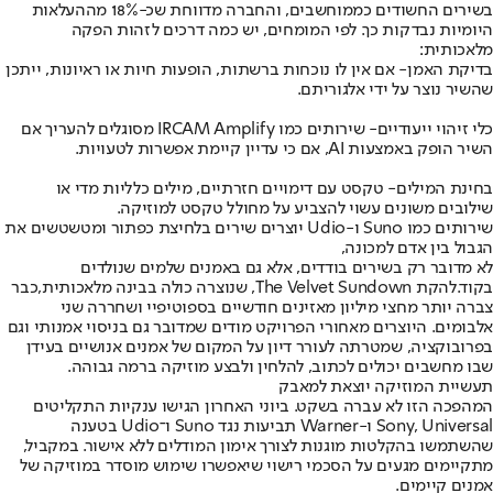
בשירים החשודים כממוחשבים, והחברה מדווחת שכ-18% מההעלאות
היומיות נבדקות כך. לפי המומחים, יש כמה דרכים לזהות הפקה
מלאכותית:
בדיקת האמן
- אם אין לו נוכחות ברשתות, הופעות חיות או ראיונות, ייתכן
שהשיר נוצר על ידי אלגוריתם.
כלי זיהוי ייעודיים
- שירותים כמו IRCAM Amplify מסוגלים להעריך אם
השיר הופק באמצעות AI, אם כי עדיין קיימת אפשרות לטעויות.
בחינת המילים
- טקסט עם דימויים חזרתיים, מילים כלליות מדי או
שילובים משונים עשוי להצביע על מחולל טקסט למוזיקה.
שירותים כמו Suno ו-Udio יוצרים שירים בלחיצת כפתור ומטשטשים את
הגבול בין אדם למכונה,
לא מדובר רק בשירים בודדים, אלא גם באמנים שלמים שנולדים
בקוד.
להקת The Velvet Sundown, שנוצרה כולה בבינה מלאכותית,
כבר
צברה יותר מחצי מיליון מאזינים חודשיים בספוטיפיי ושחררה שני
אלבומים. היוצרים מאחורי הפרויקט מודים שמדובר גם בניסוי אמנותי וגם
בפרובוקציה, שמטרתה לעורר דיון על המקום של אמנים אנושיים בעידן
שבו מחשבים יכולים לכתוב, להלחין ולבצע מוזיקה ברמה גבוהה.
תעשיית המוזיקה יוצאת למאבק
המהפכה הזו לא עברה בשקט. ביוני האחרון הגישו ענקיות התקליטים
Sony, Universal ו-Warner תביעות נגד Suno ו־Udio בטענה
שהשתמשו בהקלטות מוגנות לצורך אימון המודלים ללא אישור. במקביל,
מתקיימים מגעים על הסכמי רישוי שיאפשרו שימוש מוסדר במוזיקה של
אמנים קיימים.