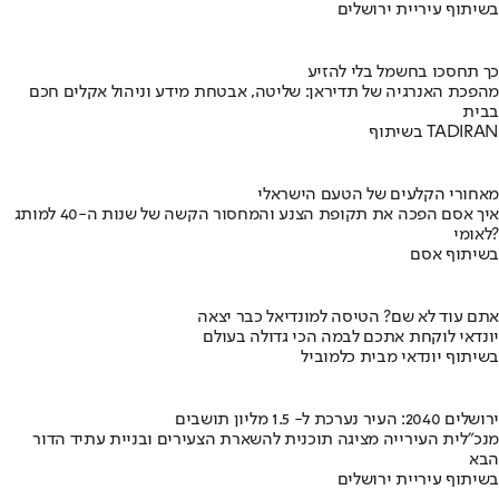
בשיתוף עיריית ירושלים
כך תחסכו בחשמל בלי להזיע
מהפכת האנרגיה של תדיראן: שליטה, אבטחת מידע וניהול אקלים חכם
בבית
בשיתוף TADIRAN
מאחורי הקלעים של הטעם הישראלי
איך אסם הפכה את תקופת הצנע והמחסור הקשה של שנות ה-40 למותג
לאומי?
בשיתוף אסם
אתם עוד לא שם? הטיסה למונדיאל כבר יצאה
יונדאי לוקחת אתכם לבמה הכי גדולה בעולם
בשיתוף יונדאי מבית כלמוביל
ירושלים 2040: העיר נערכת ל- 1.5 מליון תושבים
מנכ"לית העירייה מציגה תוכנית להשארת הצעירים ובניית עתיד הדור
הבא
בשיתוף עיריית ירושלים