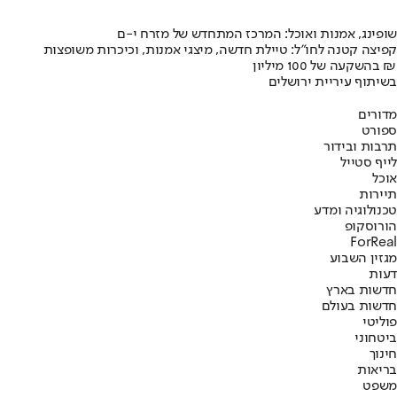
שופינג, אמנות ואוכל: המרכז המתחדש של מזרח י-ם
קפיצה קטנה לחו"ל: טיילת חדשה, מיצגי אמנות, וכיכרות משופצות
בהשקעה של 100 מיליון ₪
בשיתוף עיריית ירושלים
מדורים
ספורט
תרבות ובידור
לייף סטייל
אוכל
תיירות
טכנולוגיה ומדע
הורוסקופ
ForReal
מגזין השבוע
דעות
חדשות בארץ
חדשות בעולם
פוליטי
ביטחוני
חינוך
בריאות
משפט