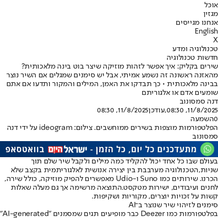
אוכל
מגזין
אנחנו מגייסים
English
X
טכנולוגיה ומדע
חדשות טכנולוגיה
שירים בקליק: איך אפשר לזהות מוזיקה שיצר בוט בינה מלאכותית?
מהאזנה ראשונה זה נשמע אמיתי, אבל יש סימנים שמגלים אם השיר נוצר
בבינה מלאכותית • כך תבדקו את האמן, המילים והמקור ותדעו אם אתם
שומעים אדם או אלגוריתם
דנה סמסונוב
11/8/2025, 08:30
,עודכן
11/8/2025, 08:30
0
השמעה
הפלטפורמות מוצפות בשירים ממוחשבים. צילום: ideogram על ידי דנה
סמסונוב
בעולם שבו כל אחד יכול להקליד כמה מילים ולקבל שיר שלם תוך
שניות,
הטכנולוגיה מערבבת בין יצירה אנושית לאלגוריתמית בקצב שלא
הכרנו. שירותים כמו Suno ו-Udio מאפשרים להפיק מוזיקה, כולל שירה,
לחנים ועיבודים, ישירות מטקסט.
התוצאה מרשימה אך גם מעלה שאלות
קשות על זכויות יוצרים, מקוריות ושקיפות.
סימנים לזיהוי שיר שנוצר ב־AI
בפלטפורמות כמו Deezer כבר מופיעים תגים שמסמנים "AI-generated"