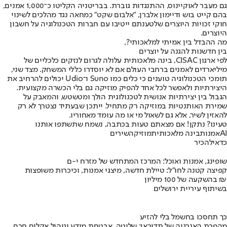
גם מעבר לאוקיינוס, ההתנגדות גוברת. בבריטניה הקליטו כ־1,000 אמנים,
בהם קייט בוש ודיימון אלברן, "אלבום שקט" כמחאה נגד מהלכים לשינוי
חוקי זכויות היוצרים שלטענתם ייטיבו עם חברות הטכנולוגיה על חשבון
היוצרים.
מה ההבדל בין אמיתי למלאכותי?,
בין חדשנות להגנה על יוצרים
לפי ארגון CISAC, בינה מלאכותית עלולה לגרום לנזקים כלכליים של
מיליארדים לאמנים ברחבי העולם אם לא יוסדרו כללי המשחק. מצד שני,
תומכי הטכנולוגיה טוענים כי כלים כמו Suno ו־Udio יכולים להרחיב את
היצירתיות ולאפשר לכל אחד להפיק מוזיקה גם בלי הכשרה מקצועית.
הגבול בין יצירתיות אנושית לטכנולוגית הולך ומטשטש, והמאבק על
שמירת האותנטיות במוזיקה רק מתחיל. ייתכן שבעתיד נצטרך לא רק
להאזין לשיר, אלא גם לשאול מי או מה עומד מאחוריו.
טעינו? נתקן! אם מצאתם טעות בכתבה, נשמח שתשתפו אותנו
AI
אמנות
בינה מלאכותית
מוזיקה
שירים
כדאי
להכיר
שופינג, אמנות ואוכל: המרכז המתחדש של מזרח י-ם
קפיצה קטנה לחו"ל: טיילת חדשה, מיצגי אמנות, וכיכרות משופצות
בהשקעה של 100 מיליון ₪
בשיתוף עיריית ירושלים
כך תחסכו בחשמל בלי להזיע
מהפכת האנרגיה של תדיראן: שליטה, אבטחת מידע וניהול אקלים חכם