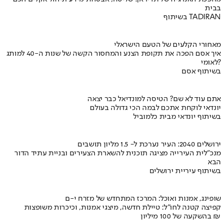
בבית
בשיתוף TADIRAN
מאחורי הקלעים של הטעם הישראלי
איך אסם הפכה את תקופת הצנע והמחסור הקשה של שנות ה-40 למותג
לאומי?
בשיתוף אסם
אתם עוד לא שם? הטיסה למונדיאל כבר יצאה
יונדאי לוקחת אתכם לבמה הכי גדולה בעולם
בשיתוף יונדאי מבית כלמוביל
ירושלים 2040: העיר נערכת ל- 1.5 מליון תושבים
מנכ"לית העירייה מציגה תוכנית להשארת הצעירים ובניית עתיד הדור
הבא
בשיתוף עיריית ירושלים
שופינג, אמנות ואוכל: המרכז המתחדש של מזרח י-ם
קפיצה קטנה לחו"ל: טיילת חדשה, מיצגי אמנות, וכיכרות משופצות
בהשקעה של 100 מיליון ₪