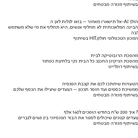
בשיתוף מנורה מבטחים
אל תישארו מאחור – בואו לגלות לאן ה-AI הולך
הבינה המלאכותית לא תחליף אנשים, היא תחליף את מי שלא משתמש
בה!
בשיתוף HIT,המכון הטכנולוגי חולון
מהפכת הרובוטיקה לבית
מהפכת הניקיון החכם: כל הבית נקי בלחיצת כפתור
בשיתוף רונלייט
הטעויות שיחתכו לכם את קצבת הפנסיה
ממשיכת כספים ועד חוסר תכנון – הצעדים שיצילו את הכסף שלכם
בשיתוף מנורה מבטחים
איך 200 ש"ח בחודש הופכים ל140 אלף ?
צעדים קטנים שיכולים לסגור את הבור הפנסיוני בין נשים לגברים
בשיתוף מנורה מבטחים