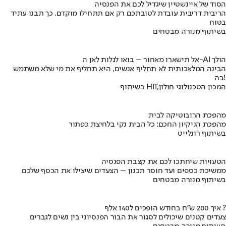
הסוד של איינשטיין שיגדיל לכם את הפנסיה
הריבית דריבית עובדת לטובתכם רק אם תתחילו מוקדם. כך תבנו עתיד
בטוח
בשיתוף מנורה מבטחים
אל תישארו מאחור – בואו לגלות לאן ה-AI הולך
הבינה המלאכותית לא תחליף אנשים, היא תחליף את מי שלא משתמש
בה!
בשיתוף HIT,המכון הטכנולוגי חולון
מהפכת הרובוטיקה לבית
מהפכת הניקיון החכם: כל הבית נקי בלחיצת כפתור
בשיתוף רונלייט
הטעויות שיחתכו לכם את קצבת הפנסיה
ממשיכת כספים ועד חוסר תכנון – הצעדים שיצילו את הכסף שלכם
בשיתוף מנורה מבטחים
איך 200 ש"ח בחודש הופכים ל140 אלף ?
צעדים קטנים שיכולים לסגור את הבור הפנסיוני בין נשים לגברים