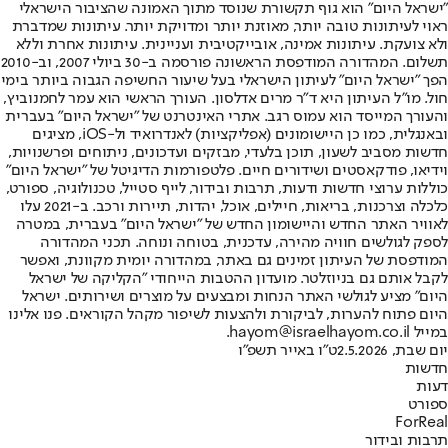
"ישראל היום" הוא גוף תקשורת שנוסד מתוך האמונה שהציבור הישראלי
ראוי לעיתונות טובה יותר, מאוזנת יותר ומדויקת יותר. עיתונות שמדברת
ולא צועקת. עיתונות אמינה, אובייקטיבית ועניינית. עיתונות אחרת וללא
תשלום. המהדורה המודפסת הראשונה פורסמה ב-30 ביולי 2007, וב-2010
הפך "ישראל היום" לעיתון הישראלי בעל שיעור החשיפה הגבוה ביותר בימי
חול. מו"ל העיתון היא ד"ר מרים אדלסון. העורך הראשי הוא עמר לחמנוביץ,
והעורך המייסד הוא עמוס רגב. אתרי האינטרנט של "ישראל היום" בעברית
ובאנגלית, כמו כן היישומונים (אפליקציות) לאנדרואיד ול-iOS, מציגים
חדשות מסביב לשעון, תוכן בלעדי, מבזקים ועדכונים, ניתוחים ופרשנויות,
וידיאו, פודקאסטים ושידורים חיים. פלטפורמות הדיגיטל של "ישראל היום"
כוללות ערוצי חדשות ודעות, תרבות ובידור, לייף סטייל, טכנולוגיה, ספורט,
כלכלה וצרכנות, בריאות, חיילים, אוכל, יהדות, תיירות ורכב. ב-2021 עלו
לאוויר האתר החדש והיישומון החדש של "ישראל היום" בעברית, במטרה
לספק לגולשים חוויה מהירה, עדכנית, בטוחה ונוחה. תכני המהדורה
המודפסת של העיתון זמינים גם באתר, במהדורה יומית מקוונת, ואפשר
לקבל אותם גם בניוזלטר. מועדון ההטבות הייחודי "הקליקה של ישראל
היום" מציע לגולשי האתר הנחות ומבצעים על מוצרים ושירותים. ישראל
היום פתוח להערות, לביקורת ולהצעות לשיפור מקהל הקוראים. פנו אלינו
במייל hayom@israelhayom.co.il.
יום שבת, 2.5.2026
ט"ו באייר תשפ"ו
חדשות
דעות
ספורט
ForReal
תרבות ובידור