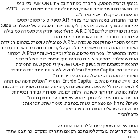
בנוסף לגרסת המטען, החברה מפתחת גם את AIR ONE: כלי טיס
דו-מושבי מאויש לטיסה אישית, שצפוי להיות אחת מיצרניות ה-eVTOL
הראשונות שיקבלו רישוי בארה"ב.
לדברי החברה, בשנה הקרובה צפויה AIR לספק כ-15 מטוסי מטען
ללקוחות בארץ ובעולם ולהיערך לקראת ייצור ואספקה של למעלה מ־2,500
הזמנות מוקדמות לדגם AIR ONE, מהלך אשר יחזק את מעמדה כמובילה
עולמית בתחום הניידות האווירית המתקדמת.
"הגיוס הנוכחי מחזק את מעמדה של AIR כמובילה עולמית בתחום הניידות
האווירית המתקדמת ויאפשר לנו לספק ללקוחותינו מוצרים באיכות גבוהה
ובלתי מתפשרת", אמר רני פלאוט, מנכ”ל ומייסד-שותף של AIR. "אנחנו
גאים שהצלחנו להציג ביצועים גבוהים תוך תפעול רזה ויעיל ולהגיע
להכנסות משמעותיות בשוק ה-eVTOL. אין לי ספק שעם התמיכה
והניסיון של Entrée Capital נוכל להוציא לשוק את פתרונות הניידות
האווירית המתקדמים שלנו, בקצב מהיר יותר".
אבי אייל, שותף מנהל ב-Entrée Capital, הוסיף: "הפלטפורמה שפיתחה
AIR צפויה לחולל מהפכה בשימושים הקיימים לתעבורה אווירית – בזכות
עלות נמוכה, תחזוקה פשוטה, קלות תפעול, עמידות גבוהה ובטיחות
מרבית. אנחנו גאים להצטרף למסע של צוות עם ניסיון מוכח".
טעינו? נתקן! אם מצאתם טעות בכתבה, נשמח שתשתפו אותנו
טכנולוגיה ישראלית
מטוסים
סטארט-אפ
כדאי
להכיר
הסוד של איינשטיין שיגדיל לכם את הפנסיה
הריבית דריבית עובדת לטובתכם רק אם תתחילו מוקדם. כך תבנו עתיד
בטוח