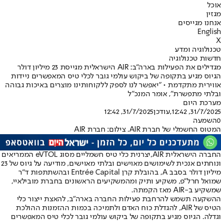
אוכל
מגזין
אנחנו מגייסים
English
X
טכנולוגיה ומדע
חדשות טכנולוגיה
מגדילים את הפעילות בארה"ב: AIR הישראלית מגייסת 23 מיליון דולר
הגיוס מגיע בתקופה של ביקוש עולמי גובר לכלי טיס המאפשרים ניידות
אווירית מתקדמת • "יאפשר לנו לספק ללקוחותינו מוצרים באיכות גבוהה
ובלתי מתפשרת", אומר המנכ"ל
מערכת היום
31/7/2025, 12:42
,עודכן
31/7/2025, 12:42
0
השמעה
המטוס החשמלי של חברת AIR. צילום: חברת AIR
החברה הישראלית AIR,
יצרנית כלי טיס חשמליים מסוג eVTOL הממריאים
ונוחתים אנכית לשימושים מאוישים ובלתי מאוישים
, מודיעה על גיוס של 23
מיליון דולר בסבב A, בהובלת קרן Entrée Capital ובהשתתפות ד”ר
שמואל חרל"פ, משקיע ותיק ומהמשקיעים הראשונים בחברת מובילאיי,
שמשקיע ב-AIR מאז הקמתה.
ההשקעה תשמש להרחבת פעילות החברה בארה״ב, להאצת ייצור כלי
הטיס של AIR, להגדלת כוח האדם ולתמיכה בכמות ההזמנות ההולכת
וגדלה. הגיוס מגיע בתקופה של ביקוש עולמי גובר לכלי טיס המאפשרים