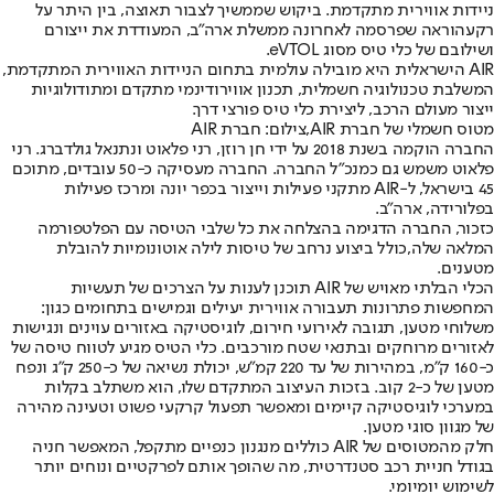
ניידות אווירית מתקדמת. ביקוש שממשיך לצבור תאוצה, בין היתר על
רקע
הוראה שפרסמה לאחרונה ממשלת ארה״ב
, המעודדת את ייצורם
ושילובם של כלי טיס מסוג eVTOL.
AIR הישראלית היא מובילה עולמית בתחום הניידות האווירית המתקדמת,
המשלבת טכנולוגיה חשמלית, תכנון אווירודינמי מתקדם ומתודולוגיות
ייצור מעולם הרכב, ליצירת כלי טיס פורצי דרך.
מטוס חשמלי של חברת AIR,צילום: חברת AIR
החברה הוקמה בשנת 2018 על ידי חן רוזן, רני פלאוט ונתנאל גולדברג. רני
פלאוט משמש גם כמנכ״ל החברה. החברה מעסיקה כ-50 עובדים, מתוכם
45 בישראל, ל-AIR מתקני פעילות וייצור בכפר יונה ומרכז פעילות
בפלורידה, ארה"ב.
כזכור, החברה הדגימה בהצלחה את כל שלבי הטיסה עם הפלטפורמה
המלאה שלה,
כולל ביצוע נרחב של טיסות לילה אוטונומיות להובלת
מטענים
.
הכלי הבלתי מאויש של AIR תוכנן לענות על הצרכים של תעשיות
המחפשות פתרונות תעבורה אווירית יעילים וגמישים בתחומים כגון:
משלוחי מטען, תגובה לאירועי חירום, לוגיסטיקה באזורים עוינים ונגישות
לאזורים מרוחקים ובתנאי שטח מורכבים. כלי הטיס מגיע לטווח טיסה של
כ-160 ק"מ, במהירות של עד 220 קמ"ש, יכולת נשיאה של כ-250 ק"ג ונפח
מטען של כ-2 קוב. בזכות העיצוב המתקדם שלו, הוא משתלב בקלות
במערכי לוגיסטיקה קיימים ומאפשר תפעול קרקעי פשוט וטעינה מהירה
של מגוון סוגי מטען.
חלק מהמטוסים של AIR כוללים מנגנון כנפיים מתקפל, המאפשר חניה
בגודל חניית רכב סטנדרטית, מה שהופך אותם לפרקטיים ונוחים יותר
לשימוש יומיומי.