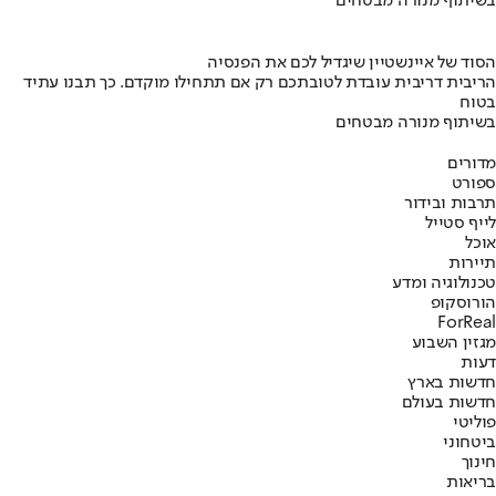
בשיתוף מנורה מבטחים
הסוד של איינשטיין שיגדיל לכם את הפנסיה
הריבית דריבית עובדת לטובתכם רק אם תתחילו מוקדם. כך תבנו עתיד
בטוח
בשיתוף מנורה מבטחים
מדורים
ספורט
תרבות ובידור
לייף סטייל
אוכל
תיירות
טכנולוגיה ומדע
הורוסקופ
ForReal
מגזין השבוע
דעות
חדשות בארץ
חדשות בעולם
פוליטי
ביטחוני
חינוך
בריאות