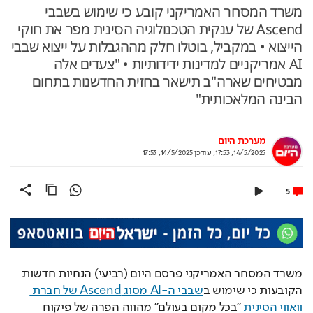
משרד המסחר האמריקני קובע כי שימוש בשבבי
Ascend של ענקית הטכנולוגיה הסינית מפר את חוקי
הייצוא • במקביל, בוטלו חלק מההגבלות על ייצוא שבבי
AI אמריקניים למדינות ידידותיות • "צעדים אלה
מבטיחים שארה"ב תישאר בחזית החדשנות בתחום
הבינה המלאכותית"
מערכת היום
14/5/2025, 17:53
,
עודכן
14/5/2025, 17:53
5
משרד המסחר האמריקני פרסם היום (רביעי) הנחיות חדשות 
הקובעות כי שימוש ב
שבבי ה-AI מסוג Ascend של חברת 
וואווי הסינית
 "בכל מקום בעולם" מהווה הפרה של פיקוח 