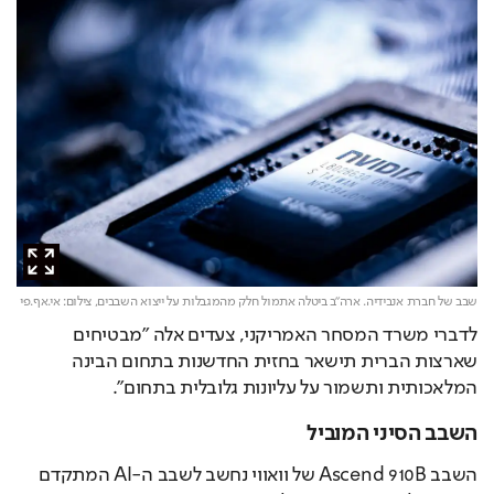
שבב של חברת אנבידיה. ארה"ב ביטלה אתמול חלק מהמגבלות על ייצוא השבבים,
צילום: אי.אף.פי
לדברי משרד המסחר האמריקני, צעדים אלה "מבטיחים 
שארצות הברית תישאר בחזית החדשנות בתחום הבינה 
המלאכותית ותשמור על עליונות גלובלית בתחום".
השבב הסיני המוביל
השבב Ascend 910B של וואווי נחשב לשבב ה-AI המתקדם 