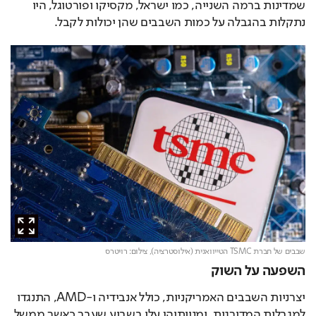
שמדינות ברמה השנייה, כמו ישראל, מקסיקו ופורטוגל, היו 
נתקלות בהגבלה על כמות השבבים שהן יכולות לקבל.
שבבים של חברת TSMC הטייוואנית (אילוסטרציה),
צילום: רויטרס
השפעה על השוק
יצרניות השבבים האמריקניות, כולל אנבידיה ו-AMD, התנגדו 
למגבלות המדורגות, ומניותיהן עלו בשבוע שעבר כאשר ממשל 