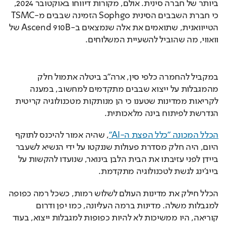
ביותר של חברה סינית. אולם, מקורות דיווחו באוקטובר 2024, 
כי חברת השבבים הסינית Sophgo הזמינה שבבים מ-TSMC 
הטייוואנית, שתואמים את אלה שנמצאים ב-Ascend 910B של 
וואווי, מה שהוביל להשעיית המשלוחים.
במקביל להחמרה כלפי סין, ארה"ב ביטלה אתמול חלק 
מהמגבלות על ייצוא שבבים מתקדמים למחשוב, במענה 
לקריאות ממדינות שטענו כי הן מנותקות מטכנולוגיה קריטית 
הנדרשת לפיתוח בינה מלאכותית.
הכלל המכונה "כלל הפצת ה-AI"
, שהיה אמור להיכנס לתוקף 
היום, היה חלק מסדרת פעולות שננקטו על ידי הנשיא לשעבר 
ביידן לפני עזיבתו את הבית הלבן בינואר, שנועדו להקשות על 
בייג'ינג לגשת לטכנולוגיה מתקדמת.
הכלל חילק את מדינות העולם לשלוש רמות, כשכל רמה כפופה 
למגבלות משלה. מדינות ברמה העליונה, כמו יפן ודרום 
קוריאה, היו ממשיכות לא להיות כפופות למגבלות ייצוא, בעוד 