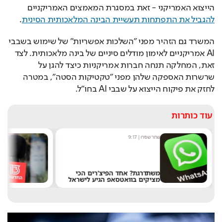
הייצוא האמריקני - זאת במסגרת המאמצים האמריקניים 
להגביל את התפתחות תעשיית הבינה המלאכותית הסינית
.
המשרד גם הזהיר מפני "השלכות אפשריות" של שימוש בשבבי 
AI אמריקניים לאימון מודלים סיניים של בינה מלאכותית. לצד 
זאת, המחלקה תנחה חברות אמריקניות כיצד להגן על 
שרשרות האספקה שלהן מפני "טקטיקות הסטה", במטרה 
לחזק את פיקוח הייצוא על שבבי AI בחו"ל.
עוד כותרות
שחר שפירו
|
9:17
מ
משתדרגת? אחד הפיצ'רים הכי
מציקים בוואטסאפ הגיע לישראל
א