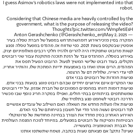
I guess Asimov's robotics laws were not implemented into that
robot.
Considering that Chinese media are heavily controlled by the
government, what is the purpose of releasing the video?
Thoughts?
pic.twitter.com/WmpfetiEsH
May 2, 2025
— Anton Gerashchenko (@Gerashchenko_en)
המקרה בסין מזכיר
אירוע דומה
שהתרחש במפעל של חברת טסלה בעיר
אוסטין שבטקסס בשנת 2021. כפי שדווח אז, מהנדס במפעל טסלה נפגע
קשות מרובוט שתפקידו היה להרים ולהזיז חלקי רכבים מאלומיניום יצוק.
באירוע בטסלה, המהנדס עבד על הזנת תוכנה מתוקנת עבור שני רובוטים
תקולים, בעוד רובוט שלישי המשיך לפעול. הרובוט הפעיל תפס את
המהנדס, הרים אותו ואחז בו באמצעות ידיות המתכת שלו, והותיר אחריו,
לפי עדי ראייה, שלולית דם על הרצפה.
פגיעות חוזרות של רובוטים בבני אדם
שני המקרים אינם אירועים יחידים שבהם רובוט פוגע בטעות בבני אדם.
פגיעות דומות דווחו במחסנים הממוכנים של חברת אמזון, על ידי רובוטים
שמשתתפים בניתוחים בבתי חולים, ואפילו במקרה חריג נוסף שבו מכשיר
הדרכה רובוטי לשחמט פגע בתלמיד שלו.
פגיעות אלו מעלות מחדש את השאלה האם השילוב של עובדים אנושיים
לצד רובוטים נעשה מהר מדי ועל חשבון בטיחותם של בני האדם.
האירוע האחרון בסין מחדד את הצורך בבחינה מחודשת של פרוטוקולי
הבטיחות והפיקוח על רובוטים במפעלים, במיוחד לנוכח המגמה העולמית
של הגברת האוטומציה בתעשייה.
טעינו? נתקן! אם מצאתם טעות בכתבה, נשמח שתשתפו אותנו