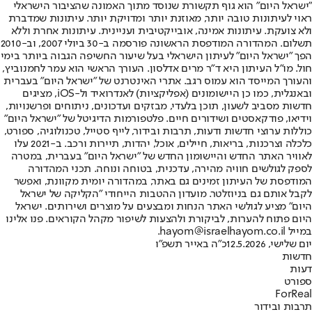
"ישראל היום" הוא גוף תקשורת שנוסד מתוך האמונה שהציבור הישראלי
ראוי לעיתונות טובה יותר, מאוזנת יותר ומדויקת יותר. עיתונות שמדברת
ולא צועקת. עיתונות אמינה, אובייקטיבית ועניינית. עיתונות אחרת וללא
תשלום. המהדורה המודפסת הראשונה פורסמה ב-30 ביולי 2007, וב-2010
הפך "ישראל היום" לעיתון הישראלי בעל שיעור החשיפה הגבוה ביותר בימי
חול. מו"ל העיתון היא ד"ר מרים אדלסון. העורך הראשי הוא עמר לחמנוביץ,
והעורך המייסד הוא עמוס רגב. אתרי האינטרנט של "ישראל היום" בעברית
ובאנגלית, כמו כן היישומונים (אפליקציות) לאנדרואיד ול-iOS, מציגים
חדשות מסביב לשעון, תוכן בלעדי, מבזקים ועדכונים, ניתוחים ופרשנויות,
וידיאו, פודקאסטים ושידורים חיים. פלטפורמות הדיגיטל של "ישראל היום"
כוללות ערוצי חדשות ודעות, תרבות ובידור, לייף סטייל, טכנולוגיה, ספורט,
כלכלה וצרכנות, בריאות, חיילים, אוכל, יהדות, תיירות ורכב. ב-2021 עלו
לאוויר האתר החדש והיישומון החדש של "ישראל היום" בעברית, במטרה
לספק לגולשים חוויה מהירה, עדכנית, בטוחה ונוחה. תכני המהדורה
המודפסת של העיתון זמינים גם באתר, במהדורה יומית מקוונת, ואפשר
לקבל אותם גם בניוזלטר. מועדון ההטבות הייחודי "הקליקה של ישראל
היום" מציע לגולשי האתר הנחות ומבצעים על מוצרים ושירותים. ישראל
היום פתוח להערות, לביקורת ולהצעות לשיפור מקהל הקוראים. פנו אלינו
במייל hayom@israelhayom.co.il.
יום שלישי, 12.5.2026
כ"ה באייר תשפ"ו
חדשות
דעות
ספורט
ForReal
תרבות ובידור