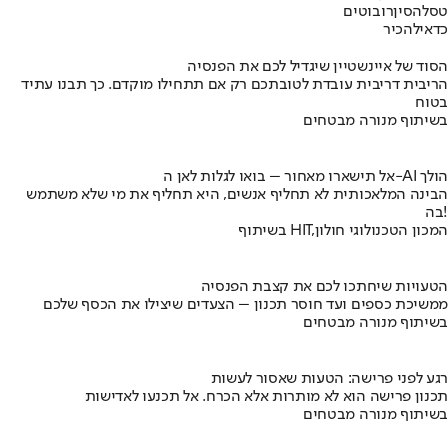
טסלה
סין
רובוטים
כדאי
להכיר
הסוד של איינשטיין שיגדיל לכם את הפנסיה
הריבית דריבית עובדת לטובתכם רק אם תתחילו מוקדם. כך תבנו עתיד
בטוח
בשיתוף מנורה מבטחים
אל תישארו מאחור – בואו לגלות לאן ה-AI הולך
הבינה המלאכותית לא תחליף אנשים, היא תחליף את מי שלא משתמש
בה!
בשיתוף HIT,המכון הטכנולוגי חולון
הטעויות שיחתכו לכם את קצבת הפנסיה
ממשיכת כספים ועד חוסר תכנון – הצעדים שיצילו את הכסף שלכם
בשיתוף מנורה מבטחים
רגע לפני פרישה: הטעות שאסור לעשות
תכנון פרישה הוא לא מותרות אלא הכרח. אל תכנעו לאדישות
בשיתוף מנורה מבטחים