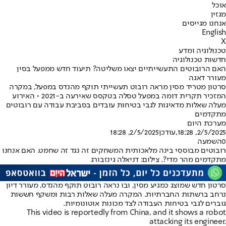
אוכל
מגזין
אנחנו מגייסים
English
X
טכנולוגיה ומדע
חדשות טכנולוגיה
האם הרובוטים התעשייתיים יצאו משליטה? תיעוד חדש ממפעל בסין
מעורר דאגה
סרטון מטריד מסין מראה רובוט תעשייתי תוקף מהנדס במפעל, במקרה
המזכיר תקרית דומה במפעל טסלה בטקסס שאירעה ב-2021 • האירוע
מעלה שאלות מדאיגות לגבי בטיחות עובדים בסביבת עבודה עם רובוטים
מתקדמים
מערכת היום
2/5/2025, 18:28
,עודכן
2/5/2025, 18:28
0
השמעה
רובוטים מבוססי בינה מלאכותית המשחקים זה נגד זה שחמט. האם אנחנו
מתקדמים מהר מדי?. צילום: דניאלה גינזבורג
סרטון חדש שמוצג כמגיע מסין, ובו נראה רובוט תוקף מהנדס, מעורר דיון
נרחב ברשתות החברתיות. המקרה מעלה שאלות רבות ומשקף חששות
גוברים לגבי בטיחות העבודה לצד מכונות אוטונומיות.
This video is reportedly from China, and it shows a robot
attacking its engineer.