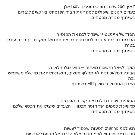
איך 200 ש"ח בחודש הופכים ל140 אלף ?
צעדים קטנים שיכולים לסגור את הבור הפנסיוני בין נשים לגברים
בשיתוף מנורה מבטחים
הסוד של איינשטיין שיגדיל לכם את הפנסיה
הריבית דריבית עובדת לטובתכם רק אם תתחילו מוקדם. כך תבנו עתיד
בטוח
בשיתוף מנורה מבטחים
אל תישארו מאחור – בואו לגלות לאן ה-AI הולך
הבינה המלאכותית לא תחליף אנשים, היא תחליף את מי שלא משתמש
בה!
בשיתוף HIT,המכון הטכנולוגי חולון
הטעויות שיחתכו לכם את קצבת הפנסיה
ממשיכת כספים ועד חוסר תכנון – הצעדים שיצילו את הכסף שלכם
בשיתוף מנורה מבטחים
רגע לפני פרישה: הטעות שאסור לעשות
תכנון פרישה הוא לא מותרות אלא הכרח. אל תכנעו לאדישות