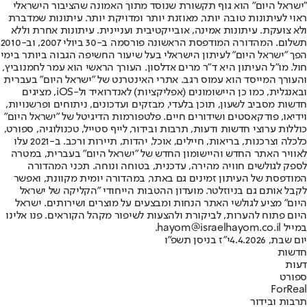
"ישראל היום" הוא גוף תקשורת שנוסד מתוך האמונה שהציבור הישראלי
ראוי לעיתונות טובה יותר, מאוזנת יותר ומדויקת יותר. עיתונות שמדברת
ולא צועקת. עיתונות אמינה, אובייקטיבית ועניינית. עיתונות אחרת וללא
תשלום. המהדורה המודפסת הראשונה פורסמה ב-30 ביולי 2007, וב-2010
הפך "ישראל היום" לעיתון הישראלי בעל שיעור החשיפה הגבוה ביותר בימי
חול. מו"ל העיתון היא ד"ר מרים אדלסון. העורך הראשי הוא עמר לחמנוביץ,
והעורך המייסד הוא עמוס רגב. אתרי האינטרנט של "ישראל היום" בעברית
ובאנגלית, כמו כן היישומונים (אפליקציות) לאנדרואיד ול-iOS, מציגים
חדשות מסביב לשעון, תוכן בלעדי, מבזקים ועדכונים, ניתוחים ופרשנויות,
וידיאו, פודקאסטים ושידורים חיים. פלטפורמות הדיגיטל של "ישראל היום"
כוללות ערוצי חדשות ודעות, תרבות ובידור, לייף סטייל, טכנולוגיה, ספורט,
כלכלה וצרכנות, בריאות, חיילים, אוכל, יהדות, תיירות ורכב. ב-2021 עלו
לאוויר האתר החדש והיישומון החדש של "ישראל היום" בעברית, במטרה
לספק לגולשים חוויה מהירה, עדכנית, בטוחה ונוחה. תכני המהדורה
המודפסת של העיתון זמינים גם באתר, במהדורה יומית מקוונת, ואפשר
לקבל אותם גם בניוזלטר. מועדון ההטבות הייחודי "הקליקה של ישראל
היום" מציע לגולשי האתר הנחות ומבצעים על מוצרים ושירותים. ישראל
היום פתוח להערות, לביקורת ולהצעות לשיפור מקהל הקוראים. פנו אלינו
במייל hayom@israelhayom.co.il.
יום שבת, 4.4.2026
י"ז בניסן תשפ"ו
חדשות
דעות
ספורט
ForReal
תרבות ובידור