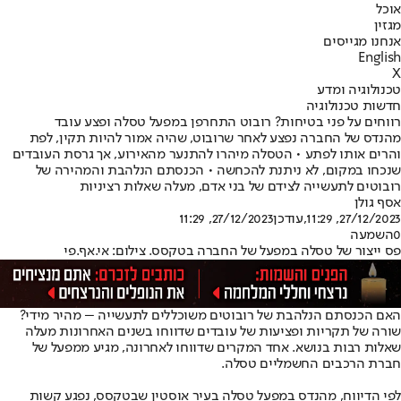
אוכל
מגזין
אנחנו מגייסים
English
X
טכנולוגיה ומדע
חדשות טכנולוגיה
רווחים על פני בטיחות? רובוט התחרפן במפעל טסלה ופצע עובד
מהנדס של החברה נפצע לאחר שרובוט, שהיה אמור להיות תקין, לפת
והרים אותו לפתע • הטסלה מיהרו להתנער מהאירוע, אך גרסת העובדים
שנכחו במקום, לא ניתנת להכחשה • הכנסתם הנלהבת והמהירה של
רובוטים לתעשייה לצידם של בני אדם, מעלה שאלות רציניות
אסף גולן
27/12/2023, 11:29
,עודכן
27/12/2023, 11:29
0
השמעה
פס ייצור של טסלה במפעל של החברה בטקסס. צילום: אי.אף.פי
האם הכנסתם הנלהבת של רובוטים משוכללים לתעשייה – מהיר מידי?
שורה של תקריות ופציעות של עובדים שדווחו בשנים האחרונות מעלה
שאלות רבות בנושא. אחד המקרים שדווחו לאחרונה, מגיע ממפעל של
חברת הרכבים החשמליים טסלה.
לפי הדיווח, מהנדס במפעל טסלה בעיר אוסטין שבטקסס, נפגע קשות