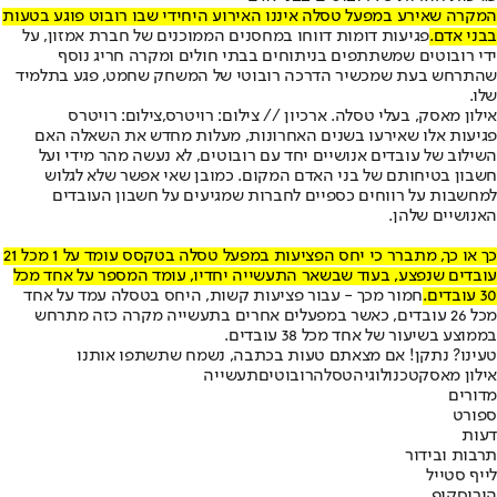
המקרה שאירע במפעל טסלה איננו האירוע היחידי שבו רובוט פוגע בטעות
בבני אדם.
פגיעות דומות דווחו במחסנים הממוכנים של חברת אמזון, על
ידי רובוטים שמשתתפים בניתוחים בבתי חולים ומקרה חריג נוסף
שהתרחש בעת שמכשיר הדרכה רובוטי של המשחק שחמט, פגע בתלמיד
שלו.
אילון מאסק, בעלי טסלה. ארכיון // צילום: רויטרס,צילום: רויטרס
פגיעות אלו שאירעו בשנים האחרונות, מעלות מחדש את השאלה האם
השילוב של עובדים אנושיים יחד עם רובוטים, לא נעשה מהר מידי ועל
חשבון בטיחותם של בני האדם המקום. כמובן שאי אפשר שלא לגלוש
למחשבות על רווחים כספיים לחברות שמגיעים על חשבון העובדים
האנושיים שלהן.
כך או כך, מתברר כי יחס הפציעות במפעל טסלה בטקסס עומד על 1 מכל 21
עובדים שנפצע, בעוד שבשאר התעשייה יחדיו, עומד המספר על אחד מכל
30 עובדים.
חמור מכך - עבור פציעות קשות, היחס בטסלה עמד על אחד
מכל 26 עובדים, כאשר במפעלים אחרים בתעשייה מקרה כזה מתרחש
בממוצע בשיעור של אחד מכל 38 עובדים.
טעינו? נתקן! אם מצאתם טעות בכתבה, נשמח שתשתפו אותנו
אילון מאסק
טכנולוגיה
טסלה
רובוטים
תעשייה
מדורים
ספורט
דעות
תרבות ובידור
לייף סטייל
הורוסקופ