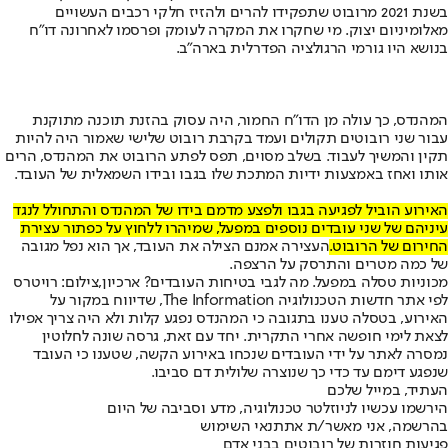
בשנת 2021 מרובוט שתפקידו להרים ולהזיז חלקי רכבים העשויים
מאלומיניום יצוק. מי שחקרו את המקרה לעומק ופרסמו לאחרונה דו"ח
בנושא היו גורמי הרגולציה הפדרלית בארה"ב.
המהנדס, כך עולה מן הדו"ח החמור, היה עסוק בהזנת תוכנה מתוקנת
עבור שני רובוטים תקולים ועמד בקרבת רובוט שלישי שאמור היה להיות
תקין והמשיך לעבוד. בשלב מסוים, תפס לפתע הרובוט את המהנדס, הרים
אותו ואחז באמצעות ידיות המתכת שלו בגבו ובידו השמאלית של העובד.
האירוע הוביל לפגיעה בגבו ולפצע מדמם בידו של המהנדס והתחולל לנגד
עיניהם של שני עובדים נוספים במפעל, שמיהרו ללחוץ על כפתור עצירת
החירום של הרובוט.
העצירה אמנם הצילה את העובד, אך הוא נפל מגובה
של כמה מטרים והתרסק על הרצפה.
מכוניות טסלה במפעל. מה לגבי בטיחות העובדים? ארכיון,צילום: רויטרס
לפי אתר חדשות הטכנולוגיה The Information, שדיווח במקור על
האירוע, בטסלה טענו בתגובה כי המהנדס נפגע קלות ולא היה צריך אפילו
לצאת לימי חופשה אחרי התקרית. יחד עם זאת, גרסה שונה לחלוטין
נמסרה לאתר על ידי העובדים שנכחו באירוע הקשה, שטענו כי העובד
שנפגע דימם עד כדי כך שנוצרה שלולית דם סביבו.
העתיד, במייל שלכם
הירשמו עכשיו לניוזלטר טכנולוגיה, מדע וסביבה של היום
בהרשמה, אני מאשר/ת את
תנאי השימוש
פגיעות חוזרות של רובוטים בבני אדם