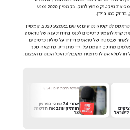
טועים. כנשיא, הוציא טראמפ את טיקטוק מחוץ לחוק. בקמפיין 2020 נמנע 
דיוק כמו ביידן.
אלא ששורשי הסכסוך בין טראמפ לטיקטוק נטועים אי שם באמצע 2020. קמפיין 
ויראלי שרץ אז ברשת הסינית קרא להזמין כרטיסים לכנס בחירות ענק של טראמפ 
- ולהבריז ממנו כמובן. כך, לאחר שבמטה של טראמפ דיווחו על מיליון כרטיסים 
מוזמנים, התברר שמאות אלפים מתוכם הוזמנו על-ידי מתנגדיו. כתוצאה מכך 
ו למלא אפילו מחצית מקיבולת היכל הכנסים העצום.
ת היום
|
8:54
שחר שפירו
|
8:48
אחרי 24 שנה: הפרשן
במהירות של 8,700
עוזב את חדשות
קמ"ש: הטיל של אילון
מאסק התרסק על הירח