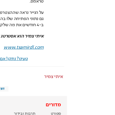
טראמפ.
ב-4 חודשים את מה שלקח לד"ר פפר 40 שנה לעשות לפפסי?
איתי צמיר הוא אסטרטג ד
www.tsamirdl.com
טעינו? נתקן! א
איתי צמיר
דונ
מדורים
ספורט
תרבות ובידור