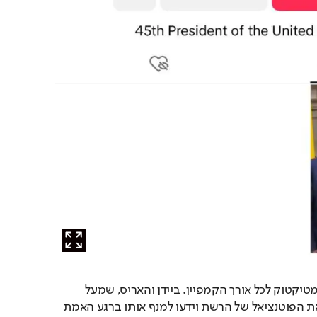
מאז שמר טראמפ מרחק מטיקטוק לכל אורך הקמפיין. ביידן והאריס, שמעל 
הראדר נמנעו גם כן, זיהו את הפוטנציאל של הרשת וידעו למנף אותו ברגע האמת 