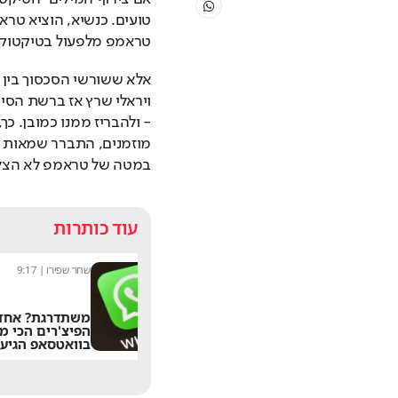
טראמפ מלפעול בטיקטוק, ב
במטה של טראמפ לא הצליח
עוד כותרות
שחר שפירו
|
9:17
מערכת תרבו
משתדרגת? אחד
הפיצ'רים הכי מציקים
הוותיק 
בוואטסאפ הגיע לישראל
13