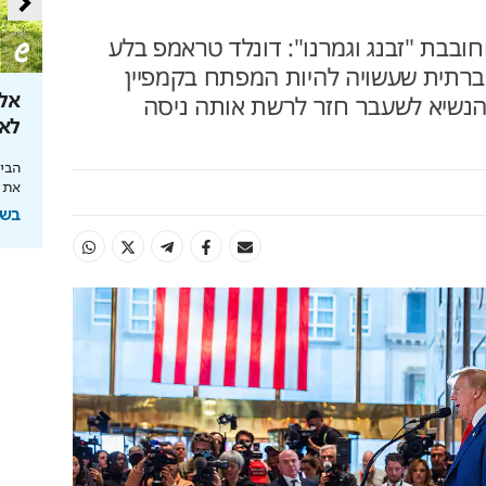
וחובבת "זבנג וגמרנו": דונלד טראמפ בלע
רתית שעשויה להיות המפתח בקמפיין
 הנשיא לשעבר חזר לרשת אותה ניסה
 את קצבת
מהפכת הרובוטיקה לבית
אל 
לאן ה
מהפכת הניקיון החכם: כל הבית נקי בלחיצת
כפתור
 הצעדים שיצילו
הבינ
את 
בשיתוף רונלייט
בשיתוף HIT,ה