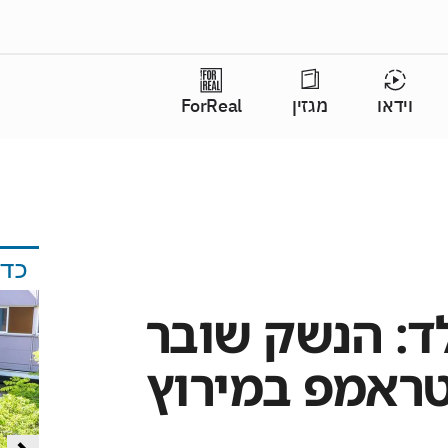
וידאו
מגזין
ForReal
כד
ד: הנשק שובר
טראמפ במירוץ