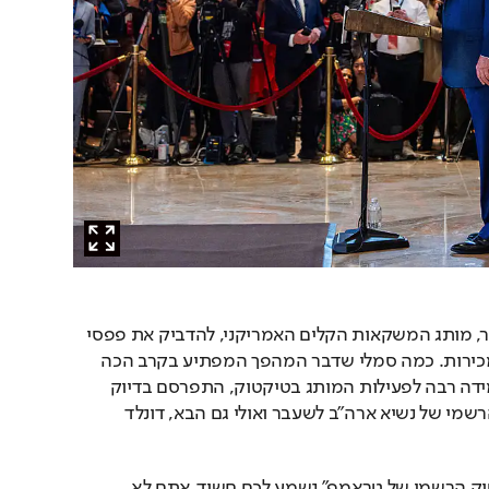
רק 40 שנה לקח לד"ר פפר, מותג המשקאות הקלים האמריקני, להדביק את פפסי 
בקרב על המקום השני במכירות. כמה סמלי שדבר המהפך המפתיע בקרב הכה 
אמריקני הזה, המיוחס במידה רבה לפעילות המותג בטיקטוק, התפרסם בדיוק 
ביום בו מושק הטיקטוק הרשמי של נשיא ארה"ב לשעבר ואולי גם הבא, דונלד 
אם צירוף המילים "הטיקטוק הרשמי של טראמפ" נשמע לכם חשוד, אתם לא 