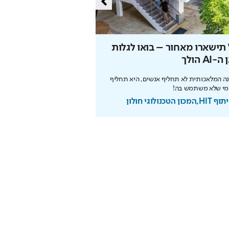
תישארו מאחור – בואו לגלות
הסוד של איינשטיין שי
-AI הולך
את הפנסיה
ה המלאכותית לא תחליף אנשים, היא תחליף
הריבית דריבית עובדת לטובתכם
מי שלא משתמש בה!
מוקדם. כך תבנו עתיד בטוח
מכון הטכנולוגי חולון
בשיתוף מנורה מבטחים