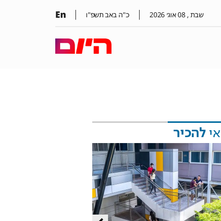
En
שבת ,
08
אוג׳
2026
כ"ה באב תשפ"ו
אי
להכיר