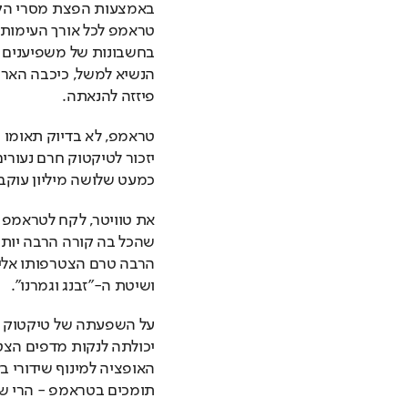
פיזזה להנאתה.
כמעט שלושה מיליון עוקב
ושיטת ה-"זבנג וגמרנו". 