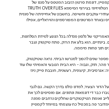
באמצעות הפצת מסרי הקמפיין, דוגמת סרטון הזבוב המטפס על סגנו של 
טראמפ לכל אורך העימות הטלוויזיוני בצירוף הסיסמא TRUTH OVER FLIES 
בחשבונות של משפיענים עתירי עוקבים וחשיפה. בחשבון של אחייניתה של סגנית 
הנשיא למשל, כיכבה האריס ובאחד הסרטונים המפורסמים והויראליים, אפילו 
טראמפ, לא בדיוק תאומו האמריקני של נלסון מנדלה בכל הנוגע למידת הסלחנות, 
יזכור לטיקטוק חרם נעורים. בינתיים, הוא בלע את הרוק, פתח טיקטוק וצבר 
ים תוך פחות מיממה.
את טוויטר, לקח לטראמפ מספר שנים להפוך למגרשו הביתי. נראה שטיקטוק, 
שהכל בה קורה הרבה יותר מהר, חזק, וגבוה - היא הבית הטבעי והאמיתי שלו עוד 
הרבה טרם הצטרפותו אליה: אגרסיבית, קיצונית, רעשנית, חובבת פייק ניוז 
על השפעתה של טיקטוק על הדור הצעיר, למדנו כולנו בדרך הקשה. גם לגבי 
יכולתה לנקות מדפים הצטברו כבר די דוגמאות ונתונים. אם מוסיפים לכך את 
האופציה למינוף שידורי בלייב ואומת הטיקטוקרים שחלקים נרחבים ממנה 
תומכים בטראמפ - הרי שמדובר פה במכפיל כח עוצמתי במיוחד לקמפיין 