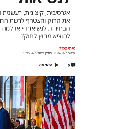
אגרסיבית, קיצונית, רעשנית 
את הרוק והצטרף לרשת החב
הבחירות לנשיאות • אז למה
איך 200 ש"ח בחודש הופכים ל140
הטעויות שיחתכו לכם
 ?
הפנסיה
להוציא מחוץ לחוק?
 קטנים שיכולים לסגור את הבור הפנסיוני בין
ממשיכת כספים ועד חוסר תכנון –
איתי צמיר
 לגברים
את הכסף שלכם
4/6/2024, 10:06
,
עודכן
4/6/2024, 10:25
תוף מנורה מבטחים
בשיתוף מנורה מבטחים
השמעה
0