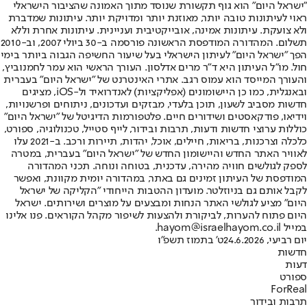
"ישראל היום" הוא גוף תקשורת שנוסד מתוך האמונה שהציבור הישראלי
ראוי לעיתונות טובה יותר, מאוזנת יותר ומדויקת יותר. עיתונות שמדברת
ולא צועקת. עיתונות אמינה, אובייקטיבית ועניינית. עיתונות אחרת וללא
תשלום. המהדורה המודפסת הראשונה פורסמה ב-30 ביולי 2007, וב-2010
הפך "ישראל היום" לעיתון הישראלי בעל שיעור החשיפה הגבוה ביותר בימי
חול. מו"ל העיתון היא ד"ר מרים אדלסון. העורך הראשי הוא עמר לחמנוביץ,
והעורך המייסד הוא עמוס רגב. אתרי האינטרנט של "ישראל היום" בעברית
ובאנגלית, כמו כן היישומונים (אפליקציות) לאנדרואיד ול-iOS, מציגים
חדשות מסביב לשעון, תוכן בלעדי, מבזקים ועדכונים, ניתוחים ופרשנויות,
וידיאו, פודקאסטים ושידורים חיים. פלטפורמות הדיגיטל של "ישראל היום"
כוללות ערוצי חדשות ודעות, תרבות ובידור, לייף סטייל, טכנולוגיה, ספורט,
כלכלה וצרכנות, בריאות, חיילים, אוכל, יהדות, תיירות ורכב. ב-2021 עלו
לאוויר האתר החדש והיישומון החדש של "ישראל היום" בעברית, במטרה
לספק לגולשים חוויה מהירה, עדכנית, בטוחה ונוחה. תכני המהדורה
המודפסת של העיתון זמינים גם באתר, במהדורה יומית מקוונת, ואפשר
לקבל אותם גם בניוזלטר. מועדון ההטבות הייחודי "הקליקה של ישראל
היום" מציע לגולשי האתר הנחות ומבצעים על מוצרים ושירותים. ישראל
היום פתוח להערות, לביקורת ולהצעות לשיפור מקהל הקוראים. פנו אלינו
במייל hayom@israelhayom.co.il.
יום רביעי, 24.6.2026
ט' בתמוז תשפ"ו
חדשות
דעות
ספורט
ForReal
תרבות ובידור