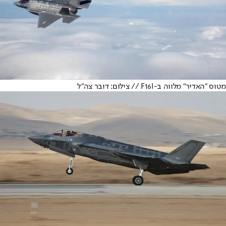
מטוס "האדיר" מלווה ב-F16I // צילום: דובר צה"ל