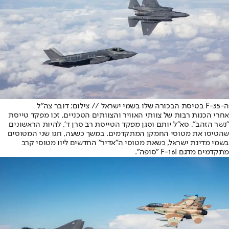
ה-F-35 בטיסת הבכורה שלו בשמי ישראל // צילום: דובר צה"ל
אחרי הכנות רבות של צוותי האוויר והצוותים הטכניים, זכו מפקד טייסת
"נשר הזהב", סא"ל יותם וסגן מפקד הטייסת רב סרן ד', להיות הראשונים
שהטיסו את מטוסי החמקן המתקדמים. במשך כשעה, חגו שני המטוסים
בשמי מדינת ישראל, כשאת מטוסי ה"אדיר" החדשים ליוו מטוסי קרב
מתקדמים מדגם F-16I "סופה".