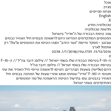
אוכל
מגזין
אנחנו מגייסים
English
X
טכנולוגיה ומדע
חדשות טכנולוגיה
צפו: טיסת הבכורה של ה"אדיר" בישראל
המטוסים המתקדמים המריאו היום לראשונה מבסיס חיל האוויר נבטים
שבנגב • מפקד טייסת "נשר הזהב" וסגנו הטיסו את המטוסים ש"עלו" רק
אתמול לארץ
13/12/2016, 17:59
,עודכן
1/1/2018, 02:38
0
ה-F-35 בטיסת הבכורה שלו בשמי ישראל // צילום: דובר צה"ל // ה-F-35
בטיסת הבכורה שלו בשמי ישראל // צילום: דובר צה"ל
היום (שלישי) בשעות הצהריים, הטיסו לראשונה טייסי חיל האוויר את שני
מטוסי ה-F-35I "אדיר" שנחתו אמש אחרי שעות של המתנה בבסיס חיל
האוויר בנבטים. צפו בתיעוד הטיסה הראשונה של שני המטוסים
המתקדמים בשמי ישראל.