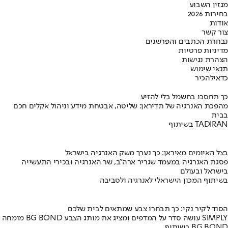
מגזין השבוע
בחירות 2026
אודות
צור קשר
נבחרת הכתבים והפרשנים
מדיניות פרטיות
הצהרת נגישות
תנאי שימוש
כדאי
להכיר
כך תחסכו בחשמל בלי להזיע
מהפכת האנרגיה של תדיראן: שליטה, אבטחת מידע וניהול אקלים חכם
בבית
בשיתוף TADIRAN
בצל האיומים מאיראן: כך נערך משק האנרגיה בישראל
פסגת האנרגיה במעמד שגריר ארה"ב, שר האנרגיה ובכירי התעשייה
בישראל ובעולם
בשיתוף המכון הישראלי לאנרגיה ולסביבה
הסוד לקיר נקי: כך תבחרו צבע שמתאים לבית שלכם
מומחה BG BOND עושה סדר על המדפים ומציג את מותג הצבע SIMPLY
בשיתוף BG BOND