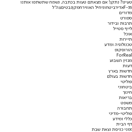
טעינו? נתקן! אם מצאתם טעות בכתבה, נשמח שתשתפו אותנו
F-35
אדיר
ביטחוני
חיל האוויר
חמקן
נבטים
צה"ל
מדורים
ספורט
תרבות ובידור
לייף סטייל
אוכל
תיירות
טכנולוגיה ומדע
הורוסקופ
ForReal
מגזין השבוע
דעות
חדשות בארץ
חדשות בעולם
פוליטי
ביטחוני
חינוך
בריאות
משפט
תחבורה
פוליטי-מדיני
כללי ומידע
דף הבית
זמני כניסת וצאת שבת