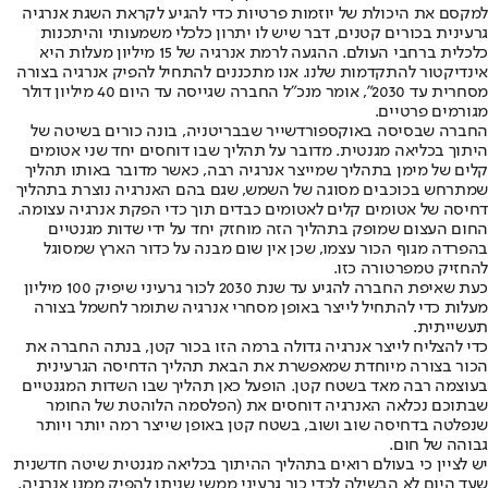
למקסם את היכולת של יוזמות פרטיות כדי להגיע לקראת השגת אנרגיה
גרעינית בכורים קטנים, דבר שיש לו יתרון כלכלי משמעותי והיתכנות
כלכלית ברחבי העולם. ההגעה לרמת אנרגיה של 15 מיליון מעלות היא
אינדיקטור להתקדמות שלנו. אנו מתכננים להתחיל להפיק אנרגיה בצורה
מסחרית עד 2030", אומר מנכ"ל החברה שגייסה עד היום 40 מיליון דולר
מגורמים פרטיים.
החברה שבסיסה באוקספורדשייר שבבריטניה, בונה כורים בשיטה של
היתוך בכליאה מגנטית. מדובר על תהליך שבו דוחסים יחד שני אטומים
קלים של מימן בתהליך שמייצר אנרגיה רבה, כאשר מדובר באותו תהליך
שמתרחש בכוכבים מסוגה של השמש, שגם בהם האנרגיה נוצרת בתהליך
דחיסה של אטומים קלים לאטומים כבדים תוך כדי הפקת אנרגיה עצומה.
החום העצום שמופק בתהליך הזה מוחזק יחד על ידי שדות מגנטיים
בהפרדה מגוף הכור עצמו, שכן אין שום מבנה על כדור הארץ שמסוגל
להחזיק טמפרטורה כזו.
כעת שאיפת החברה להגיע עד שנת 2030 לכור גרעיני שיפיק 100 מיליון
מעלות כדי להתחיל לייצר באופן מסחרי אנרגיה שתומר לחשמל בצורה
תעשייתית.
כדי להצליח לייצר אנרגיה גדולה ברמה הזו בכור קטן, בנתה החברה את
הכור בצורה מיוחדת שמאפשרת את הבאת תהליך הדחיסה הגרעינית
בעוצמה רבה מאד בשטח קטן. הופעל כאן תהליך שבו השדות המגנטיים
שבתוכם נכלאה האנרגיה דוחסים את (הפלסמה הלוהטת של החומר
שנפלטה בדחיסה שוב ושוב, בשטח קטן באופן שייצר רמה יותר ויותר
גבוהה של חום.
יש לציין כי בעולם רואים בתהליך ההיתוך בכליאה מגנטית שיטה חדשנית
שעד היום לא הבשילה לכדי כור גרעיני ממשי שניתן להפיק ממנו אנרגיה.