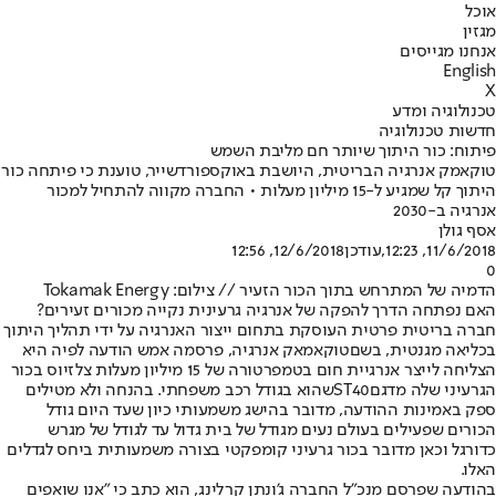
אוכל
מגזין
אנחנו מגייסים
English
X
טכנולוגיה ומדע
חדשות טכנולוגיה
פיתוח: כור היתוך שיותר חם מליבת השמש
טוקאמק אנרגיה הבריטית, היושבת באוקספורדשייר, טוענת כי פיתחה כור
היתוך קל שמגיע ל-15 מיליון מעלות • החברה מקווה להתחיל למכור
אנרגיה ב-2030
אסף גולן
11/6/2018, 12:23
,עודכן
12/6/2018, 12:56
0
הדמיה של המתרחש בתוך הכור הזעיר // צילום: Tokamak Energy
האם נפתחה הדרך להפקה של אנרגיה גרעינית נקייה מכורים זעירים?
חברה בריטית פרטית העוסקת בתחום ייצור האנרגיה על ידי תהליך היתוך
בכליאה מגנטית, בשם
טוקאמאק אנרגיה
, פרסמה אמש הודעה לפיה היא
הצליחה לייצר אנרגיית חום בטמפרטורה של 15 מיליון מעלות צלזיוס בכור
הגרעיני שלה מדגם
ST40
שהוא בגודל רכב משפחתי. בהנחה ולא מטילים
ספק באמינות ההודעה, מדובר בהישג משמעותי כיון שעד היום גודל
הכורים שפעילים בעולם נעים מגודל של בית גדול עד לגודל של מגרש
כדורגל וכאן מדובר בכור גרעיני קומפקטי בצורה משמעותית ביחס לגדלים
האלו.
בהודעה שפרסם מנכ"ל החברה ג'ונתן קרלינג, הוא כתב כי "אנו שואפים