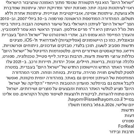
"ישראל היום" הוא גוף תקשורת שנוסד מתוך האמונה שהציבור הישראלי
ראוי לעיתונות טובה יותר, מאוזנת יותר ומדויקת יותר. עיתונות שמדברת
ולא צועקת. עיתונות אמינה, אובייקטיבית ועניינית. עיתונות אחרת וללא
תשלום. המהדורה המודפסת הראשונה פורסמה ב-30 ביולי 2007, וב-2010
הפך "ישראל היום" לעיתון הישראלי בעל שיעור החשיפה הגבוה ביותר בימי
חול. מו"ל העיתון היא ד"ר מרים אדלסון. העורך הראשי הוא עמר לחמנוביץ,
והעורך המייסד הוא עמוס רגב. אתרי האינטרנט של "ישראל היום" בעברית
ובאנגלית, כמו כן היישומונים (אפליקציות) לאנדרואיד ול-iOS, מציגים
חדשות מסביב לשעון, תוכן בלעדי, מבזקים ועדכונים, ניתוחים ופרשנויות,
וידיאו, פודקאסטים ושידורים חיים. פלטפורמות הדיגיטל של "ישראל היום"
כוללות ערוצי חדשות ודעות, תרבות ובידור, לייף סטייל, טכנולוגיה, ספורט,
כלכלה וצרכנות, בריאות, חיילים, אוכל, יהדות, תיירות ורכב. ב-2021 עלו
לאוויר האתר החדש והיישומון החדש של "ישראל היום" בעברית, במטרה
לספק לגולשים חוויה מהירה, עדכנית, בטוחה ונוחה. תכני המהדורה
המודפסת של העיתון זמינים גם באתר, במהדורה יומית מקוונת, ואפשר
לקבל אותם גם בניוזלטר. מועדון ההטבות הייחודי "הקליקה של ישראל
היום" מציע לגולשי האתר הנחות ומבצעים על מוצרים ושירותים. ישראל
היום פתוח להערות, לביקורת ולהצעות לשיפור מקהל הקוראים. פנו אלינו
במייל hayom@israelhayom.co.il.
יום שלישי, 16.6.2026
א' בתמוז תשפ"ו
חדשות
דעות
ספורט
ForReal
תרבות ובידור