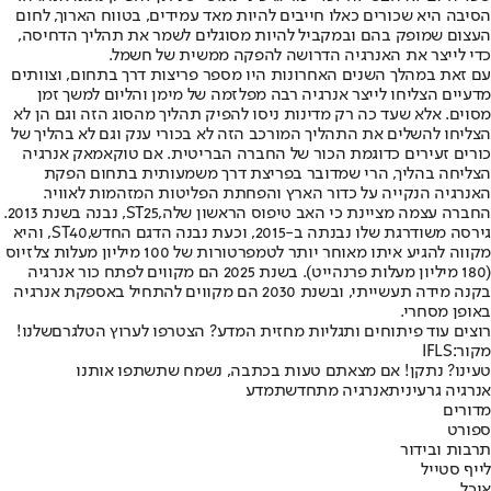
הסיבה היא שכורים כאלו חייבים להיות מאד עמידים, בטווח הארוך, לחום
העצום שמופק בהם ובמקביל להיות מסוגלים לשמר את תהליך הדחיסה,
כדי לייצר את האנרגיה הדרושה להפקה ממשית של חשמל.
עם זאת במהלך השנים האחרונות היו מספר פריצות דרך בתחום, וצוותים
מדעיים הצליחו לייצר אנרגיה רבה מפלזמה של מימן והליום למשך זמן
מסוים. אלא שעד כה רק מדינות ניסו להפיק תהליך מהסוג הזה וגם הן לא
הצליחו להשלים את התהליך המורכב הזה לא בכורי ענק וגם לא בהליך של
כורים זעירים כדוגמת הכור של החברה הבריטית. אם טוקאמאק אנרגיה
הצליחה בהליך, הרי שמדובר בפריצת דרך משמעותית בתחום הפקת
האנרגיה הנקייה על כדור הארץ והפחתת הפליטות המזהמות לאוויר.
החברה עצמה מציינת כי האב טיפוס הראשון שלה,
ST25
, נבנה בשנת 2013.
גירסה משודרגת שלו נבנתה ב-2015, וכעת נבנה הדגם החדש,
ST40
, והיא
מקווה להגיע איתו מאוחר יותר לטמפרטורות של 100 מיליון מעלות צלזיוס
(180 מיליון מעלות פרנהייט). בשנת 2025 הם מקווים לפתח כור אנרגיה
בקנה מידה תעשייתי, ובשנת 2030 הם מקווים להתחיל באספקת אנרגיה
באופן מסחרי.
רוצים עוד פיתוחים ותגליות מחזית המדע? הצטרפו ל
ערוץ הטלגרם
שלנו!
מקור:
IFLS
טעינו? נתקן! אם מצאתם טעות בכתבה, נשמח שתשתפו אותנו
אנרגיה גרעינית
אנרגיה מתחדשת
מדע
מדורים
ספורט
תרבות ובידור
לייף סטייל
אוכל