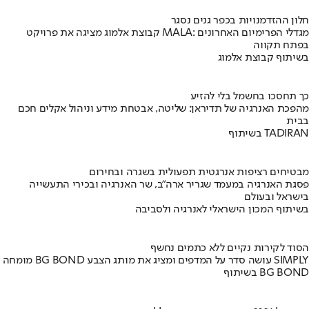
חלון ההזדמנויות בכפר גנים נסגר
קבוצת אלמוג מציגה את פרויקט MALA: מגדלי הפרימיום האחרונים
בפתח תקווה
בשיתוף קבוצת אלמוג
כך תחסכו בחשמל בלי להזיע
מהפכת האנרגיה של תדיראן: שליטה, אבטחת מידע וניהול אקלים חכם
בבית
בשיתוף TADIRAN
מבטיחים רציפות אנרגטית תפעולית בשגרה ובחירום
פסגת האנרגיה במעמד שגריר ארה"ב, שר האנרגיה ובכירי התעשייה
בישראל ובעולם
בשיתוף המכון הישראלי לאנרגיה ולסביבה
הסוד לקירות נקיים ללא כתמים נחשף
מומחה BG BOND עושה סדר על המדפים ומציג את מותג הצבע SIMPLY
בשיתוף BG BOND