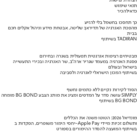
הצהרת נגישות
תנאי שימוש
כדאי
להכיר
כך תחסכו בחשמל בלי להזיע
מהפכת האנרגיה של תדיראן: שליטה, אבטחת מידע וניהול אקלים חכם
בבית
בשיתוף TADIRAN
מבטיחים רציפות אנרגטית תפעולית בשגרה ובחירום
פסגת האנרגיה במעמד שגריר ארה"ב, שר האנרגיה ובכירי התעשייה
בישראל ובעולם
בשיתוף המכון הישראלי לאנרגיה ולסביבה
הסוד לקירות נקיים ללא כתמים נחשף
מומחה BG BOND עושה סדר על המדפים ומציג את מותג הצבע SIMPLY
בשיתוף BG BOND
מונדיאל 2026: הטוטו משנה את הכללים
יחסי הימור משופרים, הפקדות ב-Apple Pay ותשלום זכיות מיידי
בשיתוף המועצה להסדר ההימורים בספורט