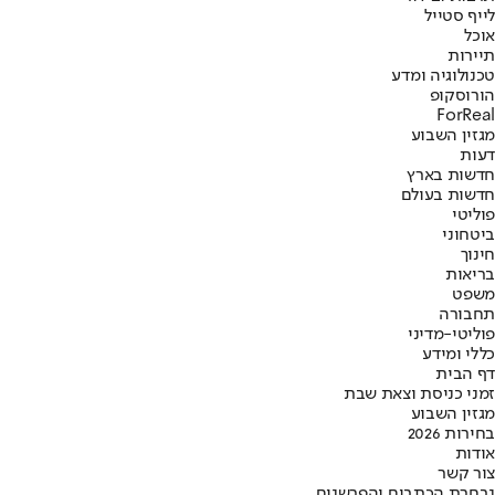
לייף סטייל
אוכל
תיירות
טכנולוגיה ומדע
הורוסקופ
ForReal
מגזין השבוע
דעות
חדשות בארץ
חדשות בעולם
פוליטי
ביטחוני
חינוך
בריאות
משפט
תחבורה
פוליטי-מדיני
כללי ומידע
דף הבית
זמני כניסת וצאת שבת
מגזין השבוע
בחירות 2026
אודות
צור קשר
נבחרת הכתבים והפרשנים