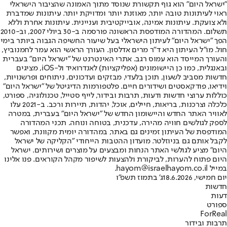
"ישראל היום" הוא גוף תקשורת שנוסד מתוך האמונה שהציבור הישראלי
ראוי לעיתונות טובה יותר, מאוזנת יותר ומדויקת יותר. עיתונות שמדברת
ולא צועקת. עיתונות אמינה, אובייקטיבית ועניינית. עיתונות אחרת וללא
תשלום. המהדורה המודפסת הראשונה פורסמה ב-30 ביולי 2007, וב-2010
הפך "ישראל היום" לעיתון הישראלי בעל שיעור החשיפה הגבוה ביותר בימי
חול. מו"ל העיתון היא ד"ר מרים אדלסון. העורך הראשי הוא עמר לחמנוביץ,
והעורך המייסד הוא עמוס רגב. אתרי האינטרנט של "ישראל היום" בעברית
ובאנגלית, כמו כן היישומונים (אפליקציות) לאנדרואיד ול-iOS, מציגים
חדשות מסביב לשעון, תוכן בלעדי, מבזקים ועדכונים, ניתוחים ופרשנויות,
וידיאו, פודקאסטים ושידורים חיים. פלטפורמות הדיגיטל של "ישראל היום"
כוללות ערוצי חדשות ודעות, תרבות ובידור, לייף סטייל, טכנולוגיה, ספורט,
כלכלה וצרכנות, בריאות, חיילים, אוכל, יהדות, תיירות ורכב. ב-2021 עלו
לאוויר האתר החדש והיישומון החדש של "ישראל היום" בעברית, במטרה
לספק לגולשים חוויה מהירה, עדכנית, בטוחה ונוחה. תכני המהדורה
המודפסת של העיתון זמינים גם באתר, במהדורה יומית מקוונת, ואפשר
לקבל אותם גם בניוזלטר. מועדון ההטבות הייחודי "הקליקה של ישראל
היום" מציע לגולשי האתר הנחות ומבצעים על מוצרים ושירותים. ישראל
היום פתוח להערות, לביקורת ולהצעות לשיפור מקהל הקוראים. פנו אלינו
במייל hayom@israelhayom.co.il.
יום חמישי, 18.6.2026
ג' בתמוז תשפ"ו
חדשות
דעות
ספורט
ForReal
תרבות ובידור