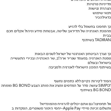
מדיניות פרטיות
הצהרת נגישות
תנאי שימוש
כדאי
להכיר
כך תחסכו בחשמל בלי להזיע
מהפכת האנרגיה של תדיראן: שליטה, אבטחת מידע וניהול אקלים חכם
בבית
בשיתוף TADIRAN
כך נערך הביטחון האנרגטי של ישראל לשנים הבאות
פסגת האנרגיה במעמד שגריר ארה"ב, שר האנרגיה ובכירי התעשייה
בישראל ובעולם
בשיתוף המכון הישראלי לאנרגיה ולסביבה
הסוד לקירות נקיים ללא כתמים נחשף
מומחה BG BOND עושה סדר על המדפים ומציג את מותג הצבע SIMPLY
בשיתוף BG BOND
אל תחמיצו! גם אתם יכולים להרוויח מהמונדיאל
יחסי הימור משופרים, הפקדות ב-Apple Pay ותשלום זכיות מיידי