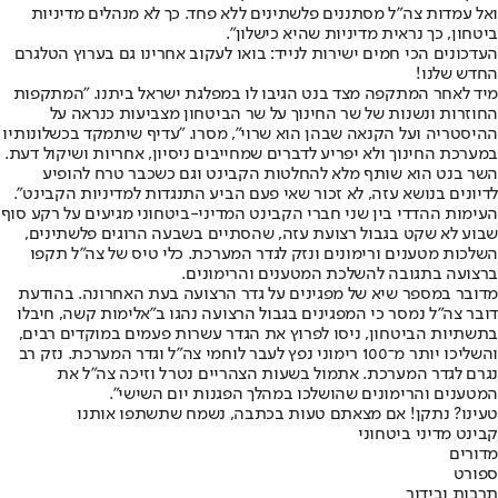
ואל עמדות צה"ל מסתננים פלשתינים ללא פחד. כך לא מנהלים מדיניות
ביטחון, כך נראית מדיניות שהיא כישלון".
העדכונים הכי חמים ישירות לנייד: בואו לעקוב אחרינו גם בערוץ הטלגרם
החדש שלנו
!
מיד לאחר המתקפה מצד בנט הגיבו לו במפלגת ישראל ביתנו. "המתקפות
החוזרות ונשנות של שר החינוך על שר הביטחון מצביעות כנראה על
ההיסטריה ועל הקנאה שבהן הוא שרוי", מסרו. "עדיף שיתמקד בכשלונותיו
במערכת החינוך ולא יפריע לדברים שמחייבים ניסיון, אחריות ושיקול דעת.
השר בנט הוא שותף מלא להחלטות הקבינט וגם כשכבר טרח להופיע
לדיונים בנושא עזה, לא זכור שאי פעם הביע התנגדות למדיניות הקבינט".
העימות ההדדי בין שני חברי הקבינט המדיני-ביטחוני מגיעים על רקע סוף
שבוע לא שקט בגבול רצועת עזה, שהסתיים בשבעה הרוגים פלשתינים,
השלכות מטענים ורימונים ונזק לגדר המערכת. כלי טיס של צה"ל תקפו
ברצועה בתגובה להשלכת המטענים והרימונים.
מדובר במספר שיא של מפגינים על גדר הרצועה בעת האחרונה. בהודעת
דובר צה"ל נמסר כי המפגינים בגבול הרצועה נהגו ב"אלימות קשה, חיבלו
בתשתיות הביטחון, ניסו לפרוץ את הגדר עשרות פעמים במוקדים רבים,
והשליכו יותר מ־100 רימוני נפץ לעבר לוחמי צה"ל וגדר המערכת. נזק רב
נגרם לגדר המערכת. אתמול בשעות הצהריים נטרל וזיכה צה"ל את
המטענים והרימונים שהושלכו במהלך הפגנות יום השישי".
טעינו? נתקן! אם מצאתם טעות בכתבה, נשמח שתשתפו אותנו
קבינט מדיני ביטחוני
מדורים
ספורט
תרבות ובידור