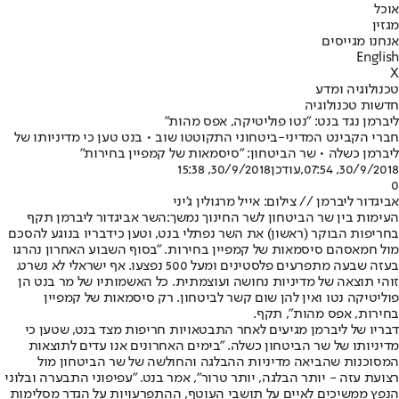
אוכל
מגזין
אנחנו מגייסים
English
X
טכנולוגיה ומדע
חדשות טכנולוגיה
ליברמן נגד בנט: "נטו פוליטיקה, אפס מהות"
חברי הקבינט המדיני-ביטחוני התקוטטו שוב • בנט טען כי מדיניותו של
ליברמן כשלה • שר הביטחון: "סיסמאות של קמפיין בחירות"
30/9/2018, 07:54
,עודכן
30/9/2018, 15:38
0
אביגדור ליברמן // צילום: אייל מרגולין ג'יני
העימות בין שר הביטחון לשר החינוך נמשך:
השר אביגדור ליברמן תקף
בחריפות הבוקר (ראשון) את השר נפתלי בנט, וטען כי
דבריו בנוגע להסכם
מול חמאס
הם סיסמאות של קמפיין בחירות. "בסוף השבוע האחרון נהרגו
בעזה שבעה מתפרעים פלסטינים ומעל 500 נפצעו. אף ישראלי לא נשרט.
זוהי תוצאה של מדיניות נחושה ועוצמתית. כל האשמותיו של מר בנט הן
פוליטיקה נטו ואין להן שום קשר לביטחון. רק סיסמאות של קמפיין
בחירות, אפס מהות", תקף.
דבריו של ליברמן מגיעים לאחר התבטאויות חריפות מצד בנט, שטען כי
מדיניותו של שר הביטחון כשלה. "בימים האחרונים אנו עדים לתוצאות
המסוכנות שהביאה מדיניות ההבלגה והחולשה של שר הביטחון מול
רצועת עזה - יותר הבלגה, יותר טרור", אמר בנט. "עפיפוני התבערה ובלוני
הנפץ ממשיכים לאיים על תושבי העוטף, ההתפרעויות על הגדר מסלימות