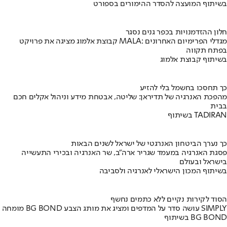
בשיתוף המועצה להסדר ההימורים בספורט
חלון ההזדמנויות בכפר גנים נסגר
קבוצת אלמוג מציגה את פרויקט MALA: מגדלי הפרימיום האחרונים
בפתח תקווה
בשיתוף קבוצת אלמוג
כך תחסכו בחשמל בלי להזיע
מהפכת האנרגיה של תדיראן: שליטה, אבטחת מידע וניהול אקלים חכם
בבית
בשיתוף TADIRAN
כך נערך הביטחון האנרגטי של ישראל לשנים הבאות
פסגת האנרגיה במעמד שגריר ארה"ב, שר האנרגיה ובכירי התעשייה
בישראל ובעולם
בשיתוף המכון הישראלי לאנרגיה ולסביבה
הסוד לקירות נקיים ללא כתמים נחשף
מומחה BG BOND עושה סדר על המדפים ומציג את מותג הצבע SIMPLY
בשיתוף BG BOND