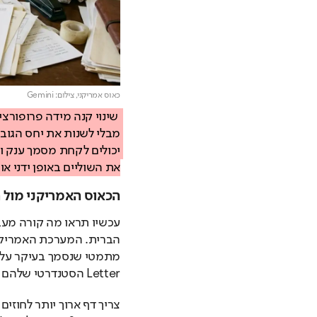
כאוס אמריקני,
צילום: Gemini
את השוליים באופן ידני א
הכאוס האמריקני מול 
Letter הסטנדרטי שלהם נמדד במידות ההזויות של 8.5 על 11 אינץ'.
צריך דף ארוך