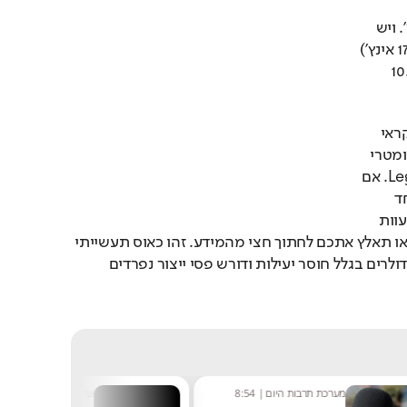
משפטיים? קחו דף Legal 
במידות של 8.5 על 14 אינץ'. ויש 
גם את ה-Tabloid (11 על 17 אינץ') 
וה-Executive (7.25 על 10.5 
מדובר באוסף מספרים אקראי 
לחלוטין. אין שום קשר גיאומטרי 
בין דף Letter לבין דף Legal. אם 
תנסו לצלם מסמך מדף אחד 
למשנהו, המכונה פשוט תעוות 
את הטקסט, תמתח אותו או תאלץ אתכם לחתוך חצי מהמידע. זהו כאוס תעשייתי 
שעולה לחברות מיליארדי דולרים בגלל חוסר יעילות ודורש פסי ייצור נפרדים 
ת היום
|
8:54
שחר שפירו
|
8:48