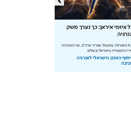
 איומי איראן: כך נערך משק
כך תחסכו בחשמל בלי 
רגיה
מהפכת האנרגיה של תדיראן: של
מידע וניהול אקלים חכם בבית
 האנרגיה במעמד שגריר ארה"ב, שר האנרגיה
רי התעשייה בישראל ובעולם
בשיתוף TADIRAN
תוף המכון הישראלי לאנרגיה
ביבה