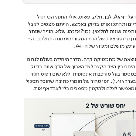
תסתכלו על דף A4. לבן, חלק, פשוט, אולי החפץ הכי רגיל 
במשרד. עכשיו, קחו מספריים ותחתכו אותו בדיוק באמצע. הייתם מצפים לקבל 
שתי חתיכות בעלות פרופורציות שונות לחלוטין, נכון? אז זהו, שלא. הנייר שנותר 
ותן פרופורציות של הדף המקורי שממנו התחלתם. ה-
הטריק ההנדסי הזה הוא תוצאה של מתמטיקה קרה. הדרך היחידה בעולם לגרום 
לפלא הזה לקרות היא אם היחס בין הצד הקצר לצד הארוך של הדף שווה בדיוק 
לערך של שורש 2. מדובר במספר בעל מורכבות אינסופית, ללא שום דפוס חוזר 
אחרי הנקודה העשרונית (בערך 1.414). יופי טהור של חומרי כתיבה שחוסך תסכול 
 ומאפשר לצלם ולהקטין מסמכים בלי לאבד אף אות.