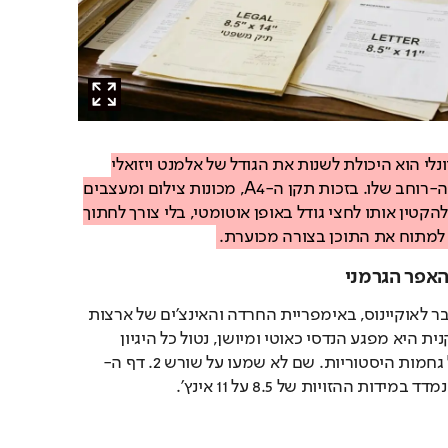
שינוי קנה מידה פרופורציונלי הוא היכולת לשנות את הגודל של אלמנט ויזואלי 
מבלי לשנות את יחס הגובה-רוחב שלו. בזכות תקן ה-A4, מכונות צילום ומעצבים 
יכולים לקחת מסמך ענק ולהקטין אותו לחצי גודל באופן אוטומטי, בלי צורך לחתוך 
ו למתוח את התוכן בצורה מכוערת.
האפר הגרמני
עכשיו תראו מה קורה מעבר לאוקיינוס, באימפריית החרדה והאינצ'ים של ארצות 
הברית. המערכת האמריקנית היא מפגע הנדסי כאוטי ומיושן, נטול כל היגיון 
מתמטי שנסמך בעיקר על גחמות היסטוריות. שם לא שמעו על שורש 2. דף ה-
 יותר לחוזים 