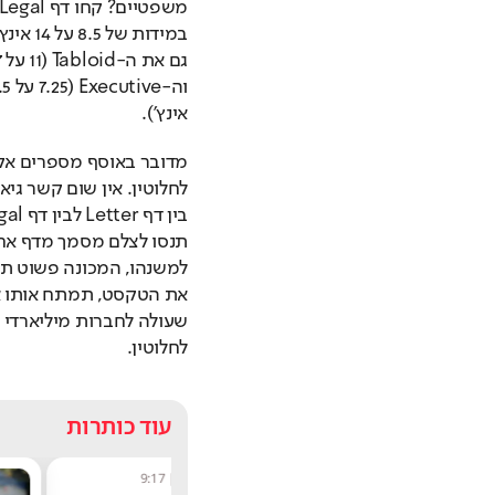
אינץ').
לחלוטין.
עוד כותרות
שחר שפירו
|
9:17
מערכת תרבו