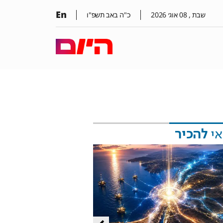
En
שבת ,
08
אוג׳
2026
כ"ה באב תשפ"ו
אי
להכיר