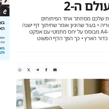
לם ה-2
סת שלכם מסתתר אחד הפיתוחים
ון שקל: הטוטו
צובעים את הבית? אל תעשו את
בצל
יה • בעוד שהיגיון אומר שחיתוך דף ישנה
הטעות הזו
האנ
את הפרופורציות שלו, תקן ה-A4 מבוסס על יחס מתמטי עם אפקט
 כדור הארץ • כך הפך הדף הפשוט
יחסי הימור משופרים, הפקדות ב-Apple Pay
מומחה BG BOND עושה סדר על המדפים ומציג
פסגת
את מותג הצבע SIMPLY
ובכי
ימורים
בשיתוף BG BOND
בשי
ולס