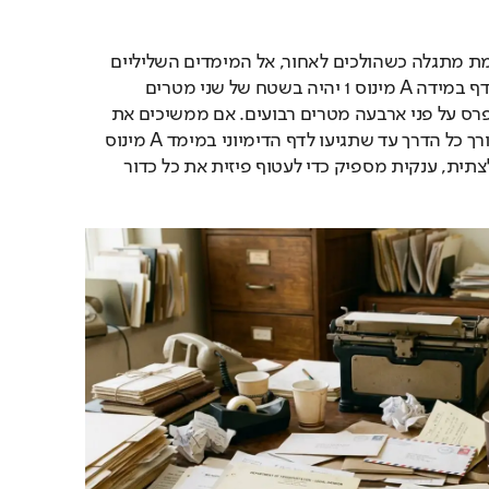
אבל האפקט המטורף באמת מתגלה כשהולכים לאחור, אל המימדים השליליים 
ההיפותטיים של השיטה. דף במידה A מינוס 1 יהיה בשטח של שני מטרים 
רבועים, ודף A מינוס 2 יתפרס על פני ארבעה מטרים רבועים. אם ממשיכים את 
הניסוי המחשבתי הזה לאורך כל הדרך עד שתגיעו לדף הדימיוני במימד A מינוס 
45, תקבלו פיסת נייר מפלצתית, ענקית מספיק כדי לעטוף פיזית את כל כדור 