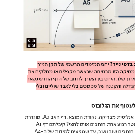
יחס המימדים הרשמי של תקן הנייר 
הבינלאומי (1:1.414). המתמטיקה הזו מבטיחה שכאשר מקפלים או מחלקים את 
הדף לשניים לאורך הצד הארוך שלו, היחס בין האורך לרוחב של הדף החדש נשאר 
זהה לחלוטין. זה מאפשר הגדלה והקטנה של מסמכים בלי לאבד שוליים ובלי 
לעטוף את הגלובוס
המערכת הזו בנויה בצורה אנליטית מבריקה. נקודת המוצא, דף האב A0, מוגדרת 
בשטח מוחלט של בדיוק מטר רבוע אחד. חותכים אותו לחצי? קיבלתם דף A1 
בשטח של חצי מטר רבוע. חותכים שוב ושוב, עד שמגיעים למידות של ה-A4 