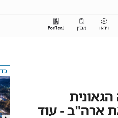
וידאו
מגזין
ForReal
כד
הגאונית
 ארה"ב - עוד