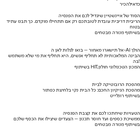
כדאי
להכיר
הסוד של איינשטיין שיגדיל לכם את הפנסיה
הריבית דריבית עובדת לטובתכם רק אם תתחילו מוקדם. כך תבנו עתיד
בטוח
בשיתוף מנורה מבטחים
אל תישארו מאחור – בואו לגלות לאן ה-AI הולך
הבינה המלאכותית לא תחליף אנשים, היא תחליף את מי שלא משתמש
בה!
בשיתוף HIT,המכון הטכנולוגי חולון
מהפכת הרובוטיקה לבית
מהפכת הניקיון החכם: כל הבית נקי בלחיצת כפתור
בשיתוף רונלייט
הטעויות שיחתכו לכם את קצבת הפנסיה
ממשיכת כספים ועד חוסר תכנון – הצעדים שיצילו את הכסף שלכם
בשיתוף מנורה מבטחים