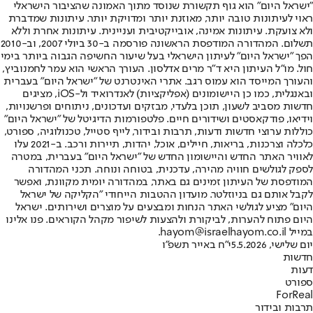
"ישראל היום" הוא גוף תקשורת שנוסד מתוך האמונה שהציבור הישראלי
ראוי לעיתונות טובה יותר, מאוזנת יותר ומדויקת יותר. עיתונות שמדברת
ולא צועקת. עיתונות אמינה, אובייקטיבית ועניינית. עיתונות אחרת וללא
תשלום. המהדורה המודפסת הראשונה פורסמה ב-30 ביולי 2007, וב-2010
הפך "ישראל היום" לעיתון הישראלי בעל שיעור החשיפה הגבוה ביותר בימי
חול. מו"ל העיתון היא ד"ר מרים אדלסון. העורך הראשי הוא עמר לחמנוביץ,
והעורך המייסד הוא עמוס רגב. אתרי האינטרנט של "ישראל היום" בעברית
ובאנגלית, כמו כן היישומונים (אפליקציות) לאנדרואיד ול-iOS, מציגים
חדשות מסביב לשעון, תוכן בלעדי, מבזקים ועדכונים, ניתוחים ופרשנויות,
וידיאו, פודקאסטים ושידורים חיים. פלטפורמות הדיגיטל של "ישראל היום"
כוללות ערוצי חדשות ודעות, תרבות ובידור, לייף סטייל, טכנולוגיה, ספורט,
כלכלה וצרכנות, בריאות, חיילים, אוכל, יהדות, תיירות ורכב. ב-2021 עלו
לאוויר האתר החדש והיישומון החדש של "ישראל היום" בעברית, במטרה
לספק לגולשים חוויה מהירה, עדכנית, בטוחה ונוחה. תכני המהדורה
המודפסת של העיתון זמינים גם באתר, במהדורה יומית מקוונת, ואפשר
לקבל אותם גם בניוזלטר. מועדון ההטבות הייחודי "הקליקה של ישראל
היום" מציע לגולשי האתר הנחות ומבצעים על מוצרים ושירותים. ישראל
היום פתוח להערות, לביקורת ולהצעות לשיפור מקהל הקוראים. פנו אלינו
במייל hayom@israelhayom.co.il.
יום שלישי, 5.5.2026
י"ח באייר תשפ"ו
חדשות
דעות
ספורט
ForReal
תרבות ובידור