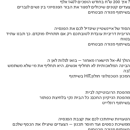
איך 200 ש"ח בחודש הופכים ל140 אלף ?
צעדים קטנים שיכולים לסגור את הבור הפנסיוני בין נשים לגברים
בשיתוף מנורה מבטחים
הסוד של איינשטיין שיגדיל לכם את הפנסיה
הריבית דריבית עובדת לטובתכם רק אם תתחילו מוקדם. כך תבנו עתיד
בטוח
בשיתוף מנורה מבטחים
אל תישארו מאחור – בואו לגלות לאן ה-AI הולך
הבינה המלאכותית לא תחליף אנשים, היא תחליף את מי שלא משתמש
בה!
בשיתוף HIT,המכון הטכנולוגי חולון
מהפכת הרובוטיקה לבית
מהפכת הניקיון החכם: כל הבית נקי בלחיצת כפתור
בשיתוף רונלייט
הטעויות שיחתכו לכם את קצבת הפנסיה
ממשיכת כספים ועד חוסר תכנון – הצעדים שיצילו את הכסף שלכם
בשיתוף מנורה מבטחים