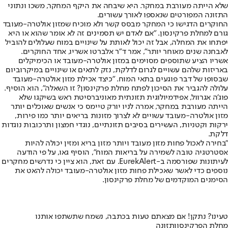
שלא הייתה מעורבת במחקר. היא שיבחה את היקף המחקר, משכו ונתוני
התזונה המפורטים שנאספו לאורך עשורים.
החוקרים הדגישו כי המחקר מבסס קשר ולא מוכיח שמזון אולטרה-מעובד
גורם למחלת פרקינסון. "אם לאדם יש תסמינים זה לא אומר שהוא או היא
יפתחו את המחלה, אבל זה יכול לאותת על שינויים במוח שעלולים להוביל
לאבחנה שנים מאוחר יותר", אמר ד"ר אלברטו אשריו, אחד החוקרים.
אשריו הציע שתוספים מסוימים במזון אולטרה-מעובד או הכימיקלים
באריזות שלהם עשויים לגרום לדלקת, נזק לתאים או שינויים במיקרוביום
שבסופו של דבר פוגעים בתאי המוח. "כיצד אכילת מזון אולטרה-מעובד
עלולה להגביר את הסיכון לפתח מחלת פרקינסון? זו השאלה", הוא הוסיף.
פוג'ה אגרוול, אפידמיולוגית תזונתית מאוניברסיטת ראש בשיקגו שלא
הייתה מעורבת במחקר, אמרה לניו יורק טיימס כי אנשים שאוכלים יותר
מזון אולטרה-מעובד עשויים לא לצרוך מזונות בריאים יותר כמו פירות,
ירקות וקטניות, העשירים בסיבים תזונתיים, נוגדי חמצון ותרכובות נוגדות
דלקת.
"בחירה לאכול פחות מזון מעובד ויותר מזון בריא ומזין יכולה להיות
אסטרטגיה טובה לשמירה על בריאות המוח", הוסיף גאו, על פי הודעה
לעיתונות שפורסמה ב-
EurekAlert
. עם זאת, הוא ציין כי נדרשים מחקרים
נוספים כדי לאשר שאכילת פחות מזון אולטרה-מעובד יכולה להאט את
הסימנים המוקדמים של מחלת פרקינסון.
טעינו? נתקן! אם מצאתם טעות בכתבה, נשמח שתשתפו אותנו
מחלת הפרקינסון
תזונה