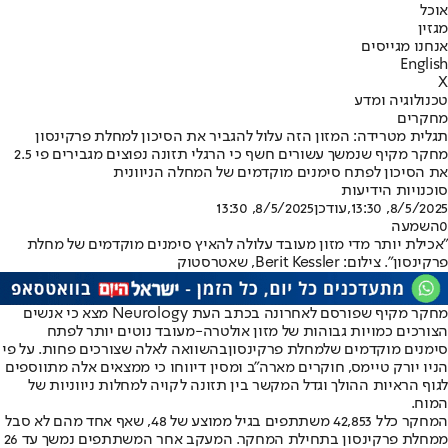
אוכל
מגזין
אנחנו מגייסים
English
X
טכנולוגיה ומדע
מחקרים
תגלית מטרידה: המזון הזה עלול להגביר את הסיכון למחלת פרקינסון
מחקר מקיף שנמשך עשורים חשף כי הרגלי תזונה נפוצים מגבירים פי 2.5
את הסיכון לפתח סימנים מוקדמים של המחלה הניוונית
סוכנויות הידיעות
8/5/2025, 13:30
,עודכן
8/5/2025, 13:30
0
השמעה
"אכילת יותר מדי מזון מעובד עלולה להאיץ סימנים מוקדמים של מחלת
פרקינסון". צילום: Berit Kessler, שאטרסטוק
מחקר מקיף שפורסם לאחרונה בכתב העת Neurology מצא כי אנשים
הצורכים כמויות גבוהות של מזון אולטרה-מעובד נוטים יותר לפתח
סימנים מוקדמים של
מחלת פרקינסון
בהשוואה לאלה שצורכים פחות. על פי
הניו יורק טיימס, חוקרים מארה"ב ומסין דיווחו כי ממצאים אלה מתווספים
לגוף הראיות ההולך וגדל המקשר בין תזונה לקויה למחלות ניווניות של
המוח.
המחקר כלל 42,853 משתתפים בגיל ממוצע של 48, שאף אחד מהם לא סבל
ממחלת פרקינסון בתחילת המחקר. המעקב אחר המשתתפים נמשך עד 26