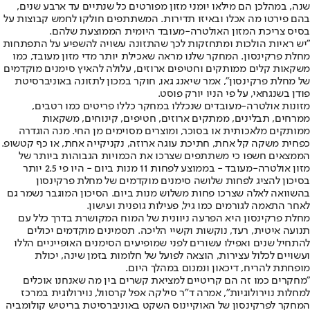
שנה, במהלכן הם מילאו יומני מזון מפורטים כל שנתיים עד ארבע שנים,
בהם פירטו מה אכלו ובאיזו תדירות. המשתתפים חולקו לחמש קבוצות על
בסיס צריכת המזון האולטרה-מעובד היומית הממוצעת שלהם.
"יש ראיות הולכות ומתחזקות לכך שהתזונה עשויה להשפיע על התפתחות
מחלת פרקינסון. המחקר שלנו מראה שאכילת יותר מדי מזון מעובד, כמו
משקאות קלים ממותקים וחטיפים ארוזים, עלולה להאיץ סימנים מוקדמים
של מחלת פרקינסון", אמר שיאנג גאו, חוקר במכון לתזונה באוניברסיטת
פודן בשנגחאי, על פי הניו יורק פוסט.
מזונות אולטרה-מעובדים שנכללו במחקר כללו פריטים כמו רטבים,
ממרחים, תבלינים, ממתקים ארוזים, חטיפים, קינוחים, משקאות
ממותקים מלאכותית או בסוכר, ומוצרים מסוימים מן החי. מנה הוגדרה
כפחית משקה קל אחת, חתיכת עוגה ארוזה, נקניקייה אחת, או כף קטשופ.
הממצאים חשפו כי משתתפים שצרכו את הכמויות הגבוהות ביותר של
מזון אולטרה-מעובד - בממוצע לפחות 11 מנות ביום - היו פי 2.5 יותר
בסיכון להציג לפחות שלושה סימנים מוקדמים של מחלת פרקינסון
בהשוואה לאלה שצרכו פחות משלוש מנות ביום. הסיכון המוגבר נשמר גם
לאחר התאמה לגורמים כמו גיל, פעילות גופנית ועישון.
מחלת פרקינסון היא הפרעה ניוונית של המוח המקושרת בדרך כלל עם
תנועה איטית, רעד, נוקשות וקשיי הליכה. תסמינים מוקדמים יכולים
להתחיל שנים ואפילו עשורים לפני שמופיעים הסימנים האופייניים הללו
ועשויים לכלול עצירות, הוצאה לפועל של חלומות בזמן שינה, יכולת
מופחתת להריח, דיכאון ונמנום במהלך היום.
"מחקרים כמו זה הם קריטיים למציאת קשרים בין מה שאנחנו אוכלים
למחלות נוירולוגיות", אמרה ד"ר סילקה אפל קרסוול, נוירולוגית במרכז
המחקר לפרקינסון של האוקיינוס השקט באוניברסיטת בריטיש קולומביה