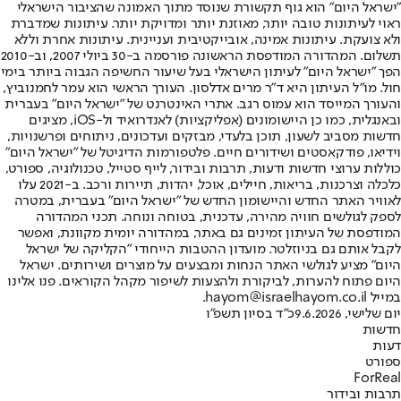
"ישראל היום" הוא גוף תקשורת שנוסד מתוך האמונה שהציבור הישראלי
ראוי לעיתונות טובה יותר, מאוזנת יותר ומדויקת יותר. עיתונות שמדברת
ולא צועקת. עיתונות אמינה, אובייקטיבית ועניינית. עיתונות אחרת וללא
תשלום. המהדורה המודפסת הראשונה פורסמה ב-30 ביולי 2007, וב-2010
הפך "ישראל היום" לעיתון הישראלי בעל שיעור החשיפה הגבוה ביותר בימי
חול. מו"ל העיתון היא ד"ר מרים אדלסון. העורך הראשי הוא עמר לחמנוביץ,
והעורך המייסד הוא עמוס רגב. אתרי האינטרנט של "ישראל היום" בעברית
ובאנגלית, כמו כן היישומונים (אפליקציות) לאנדרואיד ול-iOS, מציגים
חדשות מסביב לשעון, תוכן בלעדי, מבזקים ועדכונים, ניתוחים ופרשנויות,
וידיאו, פודקאסטים ושידורים חיים. פלטפורמות הדיגיטל של "ישראל היום"
כוללות ערוצי חדשות ודעות, תרבות ובידור, לייף סטייל, טכנולוגיה, ספורט,
כלכלה וצרכנות, בריאות, חיילים, אוכל, יהדות, תיירות ורכב. ב-2021 עלו
לאוויר האתר החדש והיישומון החדש של "ישראל היום" בעברית, במטרה
לספק לגולשים חוויה מהירה, עדכנית, בטוחה ונוחה. תכני המהדורה
המודפסת של העיתון זמינים גם באתר, במהדורה יומית מקוונת, ואפשר
לקבל אותם גם בניוזלטר. מועדון ההטבות הייחודי "הקליקה של ישראל
היום" מציע לגולשי האתר הנחות ומבצעים על מוצרים ושירותים. ישראל
היום פתוח להערות, לביקורת ולהצעות לשיפור מקהל הקוראים. פנו אלינו
במייל hayom@israelhayom.co.il.
יום שלישי, 9.6.2026
כ"ד בסיון תשפ"ו
חדשות
דעות
ספורט
ForReal
תרבות ובידור