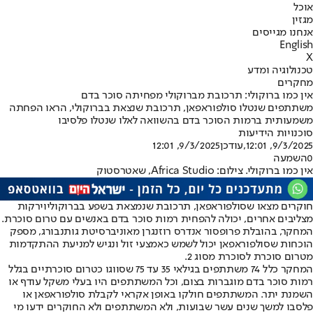
אוכל
מגזין
אנחנו מגייסים
English
X
טכנולוגיה ומדע
מחקרים
אין כמו ברוקולי: תרכובת מברוקולי מפחיתה סוכר בדם
משתתפים שנטלו סולפוראפאן, תרכובת שנצאת בברוקולי, הראו הפחתה
משמעותית ברמות הסוכר בדם בהשוואה לאלו שנטלו פלסיבו
סוכנויות הידיעות
9/3/2025, 12:01
,עודכן
9/3/2025, 12:01
0
השמעה
אין כמו ברוקולי. צילום: Africa Studio, שאטרסטוק
חוקרים מצאו שסולפוראפאן, תרכובת שנמצאת בשפע ב
ברוקולי
וירקות
מצליבים אחרים, יכולה להפחית רמות סוכר בדם באנשים עם טרום סוכרת.
המחקר, בהובלת פרופסור אנדרס רוזנגרן מאוניברסיטת גותנבורג, מספק
הוכחות שסולפוראפאן יכול לשמש כאמצעי זול ונגיש למניעת ההתקדמות
מטרום סוכרת לסוכרת מסוג 2.
המחקר כלל 74 משתתפים בגילאי 35 עד 75 שסווגו כטרום סוכרתיים בגלל
רמות סוכר בדם מוגברות בצום, וכל המשתתפים היו בעלי משקל עודף או
השמנת יתר. המשתתפים חולקו באופן אקראי לקבלת סולפוראפאן או
פלסבו למשך שנים עשר שבועות, ולא המשתתפים ולא החוקרים ידעו מי