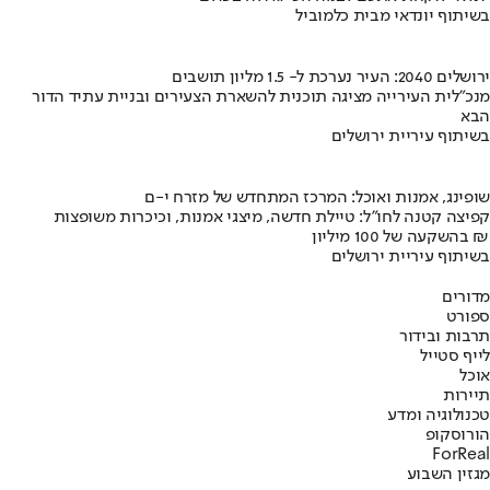
בשיתוף יונדאי מבית כלמוביל
ירושלים 2040: העיר נערכת ל- 1.5 מליון תושבים
מנכ"לית העירייה מציגה תוכנית להשארת הצעירים ובניית עתיד הדור
הבא
בשיתוף עיריית ירושלים
שופינג, אמנות ואוכל: המרכז המתחדש של מזרח י-ם
קפיצה קטנה לחו"ל: טיילת חדשה, מיצגי אמנות, וכיכרות משופצות
בהשקעה של 100 מיליון ₪
בשיתוף עיריית ירושלים
מדורים
ספורט
תרבות ובידור
לייף סטייל
אוכל
תיירות
טכנולוגיה ומדע
הורוסקופ
ForReal
מגזין השבוע