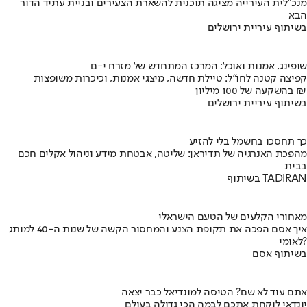
מנכ"לית העירייה מציגה תוכנית להשארת הצעירים ובניית עתיד הדור
הבא
בשיתוף עיריית ירושלים
שופינג, אמנות ואוכל: המרכז המתחדש של מזרח י-ם
קפיצה קטנה לחו"ל: טיילת חדשה, מיצגי אמנות, וכיכרות משופצות
בהשקעה של 100 מיליון ₪
בשיתוף עיריית ירושלים
כך תחסכו בחשמל בלי להזיע
מהפכת האנרגיה של תדיראן: שליטה, אבטחת מידע וניהול אקלים חכם
בבית
בשיתוף TADIRAN
מאחורי הקלעים של הטעם הישראלי
איך אסם הפכה את תקופת הצנע והמחסור הקשה של שנות ה-40 למותג
לאומי?
בשיתוף אסם
אתם עוד לא שם? הטיסה למונדיאל כבר יצאה
יונדאי לוקחת אתכם לבמה הכי גדולה בעולם