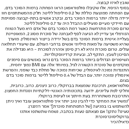
שובץ לאיזו קבוצה.
בסוף הניסוי, אלו שקיבלו סולפוראפאן הראו הפחתה ברמות הסוכר בדם,
עם הפחתה ממוצעת כוללת של 0.2 מילימול לליטר. חלק מהמשתתפים חוו
ירידה גדולה יותר ברמות הסוכר בדם, ובקרב אנשים בתת-קבוצה מסוימת
עם חיידקי מעיים מועילים ההבדל היה עד 0.7 מילימול לליטר.
טרום סוכרת מתרחשת כאשר רמת הסוכר בדם של אדם היא מעל הטווח
הנורמלי אך עדיין לא הגיעה לסף לאבחנה של סוכרת מסוג 2, המאופיינת
בעלייה איטית ברמות הסוכר בדם בשל ירידה בייצור האינסולין. מוערך
שהיא משפיעה על מאות מיליוני אנשים ברחבי העולם, עם שיעורי תחלואה
עולים. טרום סוכרת והיא לא רק סימן אזהרה לסוכרת - היא מגדילה את
הסיכון לשבץ, התקף לב, ובעיות קרדיווסקולריות.
השיפורים הגדולים ביותר ברמות הסוכר בדם נראו באנשים עם סימנים
מוקדמים של סוכרת הקשורה לגיל, במיוחד אלה עם BMI נמוך יחסית,
התנגדות נמוכה לאינסולין, שכיחות נמוכה של מחלת כבד שומני, והפרשת
אינסולין נמוכה יותר, עם הבדל של 0.4 מילימול לליטר ברמות סוכר בדם
בצום.
סולפוראפאן, תרכובת שנמצאת בברוקולי, כרוב ניצנים, כרוב, כרובית,
וחלקי לפת עליונים, ידועה בתכונותיה האנטי-דלקתיות ונוגדות החמצון.
התרכובת משתחררת בעת חיתוך או לעיסת ברוקולי.
"נמשיך את המחקר כדי להבין טוב יותר איך סולפוראפאן עובד ואיך ניתן
להשתמש בו במניעה [של התפתחות סוכרת]" אמר רוזנגרן.
טעינו? נתקן! אם מצאתם טעות בכתבה, נשמח שתשתפו אותנו
ברוקולי
סוכר
סוכרת
כדאי
להכיר