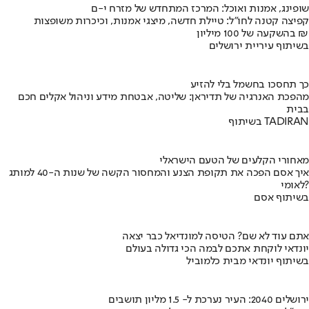
שופינג, אמנות ואוכל: המרכז המתחדש של מזרח י-ם
קפיצה קטנה לחו"ל: טיילת חדשה, מיצגי אמנות, וכיכרות משופצות
בהשקעה של 100 מיליון ₪
בשיתוף עיריית ירושלים
כך תחסכו בחשמל בלי להזיע
מהפכת האנרגיה של תדיראן: שליטה, אבטחת מידע וניהול אקלים חכם
בבית
בשיתוף TADIRAN
מאחורי הקלעים של הטעם הישראלי
איך אסם הפכה את תקופת הצנע והמחסור הקשה של שנות ה-40 למותג
לאומי?
בשיתוף אסם
אתם עוד לא שם? הטיסה למונדיאל כבר יצאה
יונדאי לוקחת אתכם לבמה הכי גדולה בעולם
בשיתוף יונדאי מבית כלמוביל
ירושלים 2040: העיר נערכת ל- 1.5 מליון תושבים