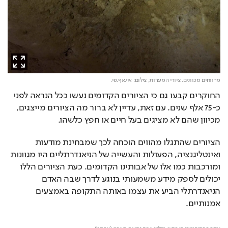
מרווחים מכוונים. ציורי המערות,
צילום: איי.אף.פי.
החוקרים קבעו גם כי הציורים הקדומים נעשו ככל הנראה לפני 
כ-75 אלף שנים. עם זאת, עדיין לא ברור מה הציורים מייצגים, 
מכיוון שהם לא מציגים בעל חיים או חפץ כלשהו.
הציורים שהתגלו מהווים הוכחה לכך שמבחינת מודעות 
ואינטליגנציה, הפעולות והעשייה של הניאנדרתליים היו מגוונות 
ומורכבות כמו אלו של אבותינו הקדומים. כעת הציורים הללו 
יכולים לספק מידע משמעותי בנוגע לדרך שבה האדם 
הניאנדרתלי הביע את עצמו באותה התקופה באמצעים 
אמנותיים.
Loaded
: 
Unmute
51.52%