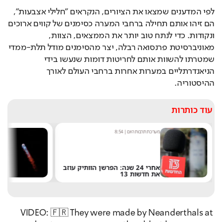
לפי המדענים שמצאו את הציורים, הנקראים "חלילי אצבעות", 
הם זיהו אותם תחילה ברחבי המערה כסימנים של קווים ארוכים 
ונקודות. כדי לנתח טוב יותר את הממצאים, הצוות, 
מאוניברסיטת פרנסואה רבלה, יצר מהסימנים מודל תלת-ממדי 
שמטרתו להשוות אותם לחריטות דומות שנעשו בידי 
הניאנדרתליים במערות אחרות ברחבי העולם לאורך 
ההיסטוריה.
עוד כותרות
מערכת תרבות היום
|
8:54
שחר 
אחרי 24 שנה: הפרשן הוותיק עוזב
את חדשות 13
של 
VIDEO: 🇫🇷 They were made by Neanderthals at 