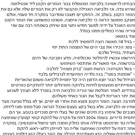
הבחינו לראשונה בלביאה המטפלת בגור הנמרים הקטן ליד אנטילופה
שהיא צדה. אז הלביאה האכילה מהבשר לא רק את הגורים שלה אלא גם את
הנמר הקטן. בשלב זה, החוקרים חשבו שמדובר במקרה חד פעמי, אולם
מעקב ממושך הראה כי הלביאה אימצה, פשוטו כמשמעו, את הנמר הקטן
והוא הואכל על ידיה למשך חודש וחצי וגם שיחק בשמחה רבה עם שני
גוריה שהיו כפולים ממנו בגודל.
עוד בנושא:
• בגיל 18: מאשה רוצה להמשיך ללכת
• צפו: הכירו את צבי הים של המצפה התת ימי
העתיד, במייל שלכם
הירשמו עכשיו לניוזלטר טכנולוגיה, מדע וסביבה של היום
בהרשמה, אני מאשר/ת את
תנאי השימוש
• בשל הקורונה: הרשת חגגה "ברק מצווה" לכלבה
• "אומנות בסגר": בנה גלריה המיועדת לגרבילים בלבד
הגידול של הגור יוצא הדופן היה קל יחסית ללביאה משום שהאריות
האסייתיים ממעטים לחיות בלהקה ומורגלים יותר להתקיים כפרטים
בודדים. לאחר המלטת שני גוריה הלביאה חיה בנפרד ללא הצורך לשכנע
את יתר האריות לקבל את הגור כאחד משלהם.
למרבה הצער, הנמר הקטן נמצא מת אחרי 45 ימים, אך לא בגלל פגיעה מצד
אחיו או הלביאה, אלא בשל בקע בעצם שככל הנראה סבל ממנו מאז לידתו.
מצבים של אימוץ בין מינים שונים של בעלי חיים מוכרים בטבע, אך הם
יחסית נדירים. בשנת 2004 דווח על מקרה של להקת קופי קפוצ'ין שאימצה
אליה גור מרמוסט וגידלה אותו כחלק ממנה תוך טיפול אינטנסיבי. במקרה
אחר, דווח על דולפינה שאימצה אליה גור לווייתן דלוע-ראש. להקת
הדולפינים שאליה היא משתייכת קיבלה את הגור כאילו הוא דולפין בעצמו