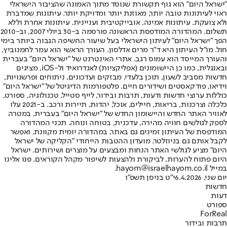
"ישראל היום" הוא גוף תקשורת שנוסד מתוך האמונה שהציבור הישראלי
ראוי לעיתונות טובה יותר, מאוזנת יותר ומדויקת יותר. עיתונות שמדברת
ולא צועקת. עיתונות אמינה, אובייקטיבית ועניינית. עיתונות אחרת וללא
תשלום. המהדורה המודפסת הראשונה פורסמה ב-30 ביולי 2007, וב-2010
הפך "ישראל היום" לעיתון הישראלי בעל שיעור החשיפה הגבוה ביותר בימי
חול. מו"ל העיתון היא ד"ר מרים אדלסון. העורך הראשי הוא עמר לחמנוביץ,
והעורך המייסד הוא עמוס רגב. אתרי האינטרנט של "ישראל היום" בעברית
ובאנגלית, כמו כן היישומונים (אפליקציות) לאנדרואיד ול-iOS, מציגים
חדשות מסביב לשעון, תוכן בלעדי, מבזקים ועדכונים, ניתוחים ופרשנויות,
וידיאו, פודקאסטים ושידורים חיים. פלטפורמות הדיגיטל של "ישראל היום"
כוללות ערוצי חדשות ודעות, תרבות ובידור, לייף סטייל, טכנולוגיה, ספורט,
כלכלה וצרכנות, בריאות, חיילים, אוכל, יהדות, תיירות ורכב. ב-2021 עלו
לאוויר האתר החדש והיישומון החדש של "ישראל היום" בעברית, במטרה
לספק לגולשים חוויה מהירה, עדכנית, בטוחה ונוחה. תכני המהדורה
המודפסת של העיתון זמינים גם באתר, במהדורה יומית מקוונת, ואפשר
לקבל אותם גם בניוזלטר. מועדון ההטבות הייחודי "הקליקה של ישראל
היום" מציע לגולשי האתר הנחות ומבצעים על מוצרים ושירותים. ישראל
היום פתוח להערות, לביקורת ולהצעות לשיפור מקהל הקוראים. פנו אלינו
במייל hayom@israelhayom.co.il.
יום שני, 6.4.2026
י"ט בניסן תשפ"ו
חדשות
דעות
ספורט
ForReal
תרבות ובידור