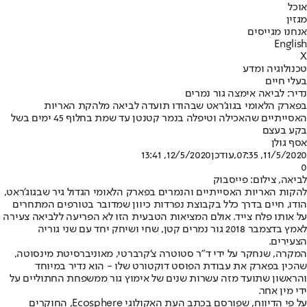
אוכל
מגזין
אנחנו מגייסים
English
X
טכנולוגיה ומדע
בעלי חיים
נדיר: לביאה אימצה גור נמרים
בפארק הלאומי בגוג'ראט שבהודו תועדה לביאה מלהקת האריות
האסייתיים שהאכילה וטיפלה בנמר קטנטן עד שמת בחלוף 45 ימים בשל
בקע בעצם
אסף גולן
11/5/2020, 07:35
,עודכן
12/5/2020, 13:41
0
לביאה, צילום: פייסבוק
להקות האריות האסייתיים והנמרים בפארק הלאומי הגדול גיר שבגוג'ראט,
הודו, חיים בדרך כלל בקבוצת נפרדות כיוון שמדובר בטורפים המתחרים
על אותו פלח צייד. אולם המציאות הטבעית הזו לא הפריעה ללביאה צעירה
לאמץ בדצמבר 2018 גור נמרים קטן, שחי ושיחק יחד עם שני גוריה
הצעירים.
המקרה, שנחקר על ידי ד"ר סטוטרה צ'קרברטי, מאוניברסיטת מינסוטה,
שהכין בפארק את עבודת הפוסט דוקטורט שלו - הוא נדיר במיוחד
והראשון שתועד מזה עשרות שנים של אימוץ גור ממשפחת החתוליים על
ידי מין אחר.
על פי הדיווח, שפורסם בכתב העת האקולוגי Ecosphere, החוקרים