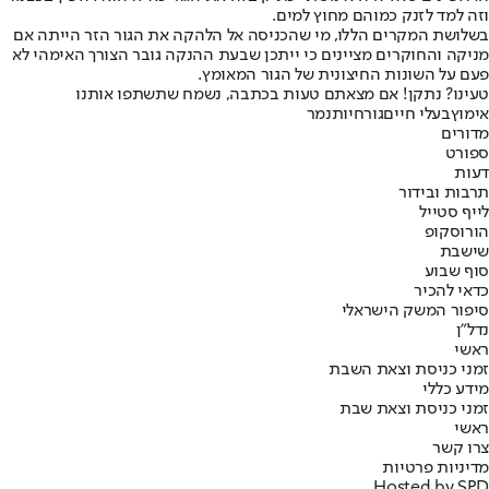
וזה למד לזנק כמוהם מחוץ למים.
בשלושת המקרים הללו, מי שהכניסה אל הלהקה את הגור הזר הייתה אם
מניקה והחוקרים מציינים כי ייתכן שבעת ההנקה גובר הצורך האימהי לא
פעם על השונות החיצונית של הגור המאומץ.
טעינו? נתקן! אם מצאתם טעות בכתבה, נשמח שתשתפו אותנו
אימוץ
בעלי חיים
גור
חיות
נמר
מדורים
ספורט
דעות
תרבות ובידור
לייף סטייל
הורוסקופ
שישבת
סוף שבוע
כדאי להכיר
סיפור המשק הישראלי
נדל"ן
ראשי
זמני כניסת וצאת השבת
מידע כללי
זמני כניסת וצאת שבת
ראשי
צרו קשר
מדיניות פרטיות
Hosted by SPD