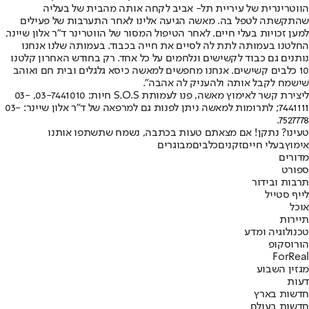
הווטרינרית של עיריית תל- אביב לקחה אותה מהבית של בעליה
שהתקשתה לטפל בה. מאשה הגיעה אלינו לאחר התערבות של פעילים
למען זכויות בעלי חיים. לאחר הטיפול המסור של הווטרינר ד"ר אלון שיינר,
החלטנו בעמותה לתת לה לסיים את חייה בכבוד. בעמותה שלנו אנחנו
נותנים גם כבוד לקשישים ונלחמים על כל אחד. רק בחודש האחרון קלטנו
10 כלבים קשישים. אנחנו מחפשים למאשה כיסא גלגלים ובית חם ואוהב
שישמח לקבל אותה ולהעניק לה אהבה".
ליצירת קשר לאימוץ מאשה, פנו לעמותת S.O.S חיות: 03-7441010, 03-
7441111; לתרומות למאשה ניתן לפנות גם למרפאה של ד"ר אלון שיינר: 03-
7527778.
טעינו? נתקן! אם מצאתם טעות בכתבה, נשמח שתשתפו אותנו
אימוץ
בעלי חיים
זקנים
כלבים
מבוגרים
מדורים
ספורט
תרבות ובידור
לייף סטייל
אוכל
תיירות
טכנולוגיה ומדע
הורוסקופ
ForReal
מגזין השבוע
דעות
חדשות בארץ
חדשות בעולם