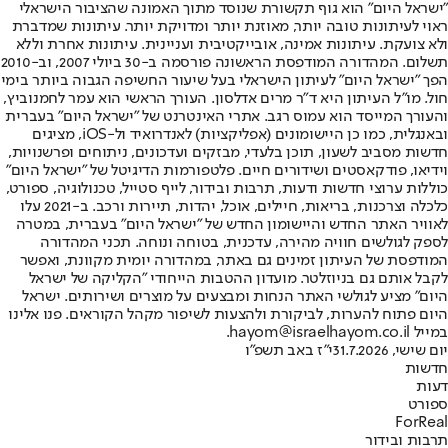
"ישראל היום" הוא גוף תקשורת שנוסד מתוך האמונה שהציבור הישראלי
ראוי לעיתונות טובה יותר, מאוזנת יותר ומדויקת יותר. עיתונות שמדברת
ולא צועקת. עיתונות אמינה, אובייקטיבית ועניינית. עיתונות אחרת וללא
תשלום. המהדורה המודפסת הראשונה פורסמה ב-30 ביולי 2007, וב-2010
הפך "ישראל היום" לעיתון הישראלי בעל שיעור החשיפה הגבוה ביותר בימי
חול. מו"ל העיתון היא ד"ר מרים אדלסון. העורך הראשי הוא עמר לחמנוביץ,
והעורך המייסד הוא עמוס רגב. אתרי האינטרנט של "ישראל היום" בעברית
ובאנגלית, כמו כן היישומונים (אפליקציות) לאנדרואיד ול-iOS, מציגים
חדשות מסביב לשעון, תוכן בלעדי, מבזקים ועדכונים, ניתוחים ופרשנויות,
וידיאו, פודקאסטים ושידורים חיים. פלטפורמות הדיגיטל של "ישראל היום"
כוללות ערוצי חדשות ודעות, תרבות ובידור, לייף סטייל, טכנולוגיה, ספורט,
כלכלה וצרכנות, בריאות, חיילים, אוכל, יהדות, תיירות ורכב. ב-2021 עלו
לאוויר האתר החדש והיישומון החדש של "ישראל היום" בעברית, במטרה
לספק לגולשים חוויה מהירה, עדכנית, בטוחה ונוחה. תכני המהדורה
המודפסת של העיתון זמינים גם באתר, במהדורה יומית מקוונת, ואפשר
לקבל אותם גם בניוזלטר. מועדון ההטבות הייחודי "הקליקה של ישראל
היום" מציע לגולשי האתר הנחות ומבצעים על מוצרים ושירותים. ישראל
היום פתוח להערות, לביקורת ולהצעות לשיפור מקהל הקוראים. פנו אלינו
במייל hayom@israelhayom.co.il.
יום שישי, 31.7.2026
י"ז באב תשפ"ו
חדשות
דעות
ספורט
ForReal
תרבות ובידור