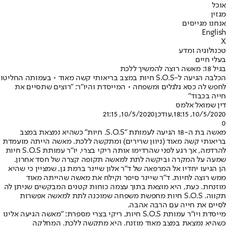
אוכל
מגזין
אנחנו מגייסים
English
X
טכנולוגיה ומדע
בעלי חיים
בגיל 18: מאשה רוצה להמשיך ללכת
הכלבה הגיעה ל-S.O.S חיות במצב בריאותי קשה מאוד • בעמותה החליטו
לחפש לה כסא גלגלים ומשפחה • המייסדת והיו"ר: "רוצים שתסיים את
חייה בכבוד"
דין שמואל אלמס
10/5/2020, 18:15
,עודכן
10/5/2020, 21:15
0
מאשה בת ה-18 הגיעה לעמותת "S.O.S. חיות" כשהיא נמצאת במצב
בריאותי קשה מאוד (ניוון שרירים) ומתקשה ללכת. מאשה הייתה מועמדת
להרדמה, אך רגע לפני שהרדימו אותה ריקי בצרי, יו"ר עמותת S.O.S חיות
שמעה על המקרה וביקשה לתת למאשה תקופה קצרה של חסד אחרון.
הן הגיעו יחדיו אל המרפאה של ד"ר אלון שיינר ברמת גן, שמציין כי שהיא
ממש רוצה לחיות. ד"ר שיינר סיפר וקילח את מאשה שהייתה מאוד
מוזנחת. כעת, היא מוצאת בתוך עצמה כוחות קטנים המבקשים שניתן לה
תקווה. S.O.S חיות מחפשת משפחה שמוכנה לתת למאשה אפשרות
לסיים את חייה עם הרבה אהבה.
מייסדת ויו"ר עמותת S.O.S חיות, ריקי בצרי מספרת: "מאשה הגיעה אלינו
כשהיא נמצאת במצב מאוד מוזנח. היא מתקשה ללכת. המחלקה