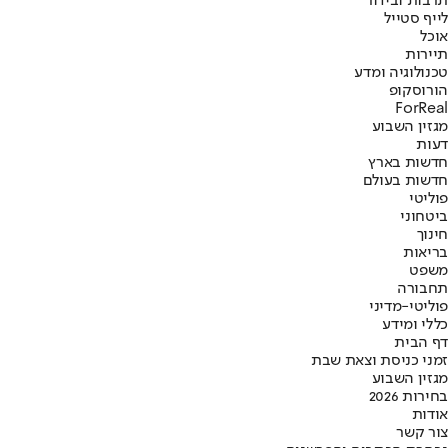
תרבות ובידור
לייף סטייל
אוכל
תיירות
טכנולוגיה ומדע
הורוסקופ
ForReal
מגזין השבוע
דעות
חדשות בארץ
חדשות בעולם
פוליטי
ביטחוני
חינוך
בריאות
משפט
תחבורה
פוליטי-מדיני
כללי ומידע
דף הבית
זמני כניסת וצאת שבת
מגזין השבוע
בחירות 2026
אודות
צור קשר