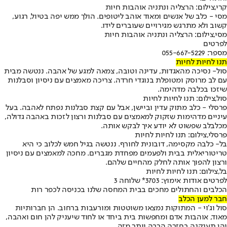
קרי,צילום: הרצליה ונתניה אוהבות חיות
מסי - כלב של אנשים ומאוד אוהב ליטופים. הולך ממש יפה בטיול, רגוע,
קשוב ולא מתרגש מגירויים שעוברים לידו.
מסי,צילום: הרצליה ונתניה אוהבות חיות
לפרטים
מספר: 055-667-5229
תנו לחיות לחיות
סול- נסיכה מהאגדות, עדינה וטובה, צמאה למגע של אהבה. ננטשה מבית
עם לב מרוסק ומטופלת בנוגדי חרדה. צריכה מאמצים עם ניסיון וסבלנות
שיזכו בכלבה מדהימה.
סול,צילום: תנו לחיות לחיות
פרסלי - כלב מתוק עדין וביישן, אבל עם קצת סבלנות נפתח לאהבה. בעל
עיניים מדהימות שזקוק למאמצים עם סבלנות ורצון לזכות באהבה גדולה,
מכלבלב שפשוט לא יודע איך לבקש אותה.
פרסלי,צילום: תנו לחיות לחיות
בל- כלבה מקסימה, דובונית לחורף. ננטשה בגיל חמש לכלוב כי היא
טריטוריאלית בבית ולפעמים מפחדת מגברים. מחכה למאמצים עם ניסיון
ורצון להפוך אותה לחלק מהחיים שלהם.
בל,צילום: תנו לחיות לחיות
לפרטים אודות אימוץ: 3703* שלוחה 3
הכלבים והחתולים מחכים בבית המחסה שלנו בכניסה לכפר רות
חבר למען הכלב
סול וג׳וי - המתוקות נמצאו משוטטות ומורעבות ברחוב. הן חברותיות
מאוד, אוהבות אדם ומחפשות בית ביחד או לחוד שיעניק להן חום ואהבה,
והן תענקנה בחזרה הרבה יותר מזה.