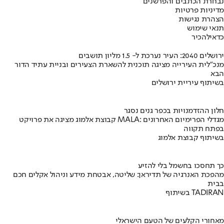
נבחרת הכתבים והפרשנים
מדיניות פרטיות
הצהרת נגישות
תנאי שימוש
כדאי
להכיר
ירושלים 2040: העיר נערכת ל- 1.5 מליון תושבים
מנכ"לית העירייה מציגה תוכנית להשארת הצעירים ובניית עתיד הדור
הבא
בשיתוף עיריית ירושלים
חלון ההזדמנויות בכפר גנים נסגר
קבוצת אלמוג מציגה את פרויקט MALA: מגדלי הפרימיום האחרונים
בפתח תקווה
בשיתוף קבוצת אלמוג
כך תחסכו בחשמל בלי להזיע
מהפכת האנרגיה של תדיראן: שליטה, אבטחת מידע וניהול אקלים חכם
בבית
בשיתוף TADIRAN
מאחורי הקלעים של הטעם הישראלי