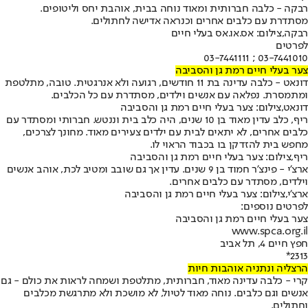
רבקה - כלבה חברותית ומאוד נוחה בבית, אוהבת יחס וליטופים.
מסתדרת עם כלבים אחרים וכנראה אדישה לחתולים.
רבקה,צילום: אס.או.אס בעלי חיים
לפרטים
03-7441010 ; 03-7441111
צער בעלי חיים רמת גן והסביבה
דונאט - כלבה עדינה בת 11 חודשים, רגועה ולא אנרגטית. טובה, מתלטפת
ומתמסרת. נפלאה עם אנשים וילדים, מסתדרת עם כל הכלבים.
דונאט,צילום: צער בעלי חיים רמת גן והסביבה
ריף, כלב עדין מאוד בן 10 שנים, היה כלב בית וננטש. חברותי ומסתדר עם
כלבים אחרים, לא יתאים לבית עם ילדים צעירים מאוד. מחונך לצרכים,
מחפש בית להזדקן בו בכבוד הראוי לו.
ריף,צילום: צער בעלי חיים רמת גן והסביבה
ארצ'י - פינצ'ר חמוד בן 9 שנים. עדין אך גם שובב ומטיב לכת, אוהב אנשים
וילדים, מסתדר עם כלבים אחרים.
ארצ'י,צילום: צער בעלי חיים רמת גן והסביבה
לפרטים נוספים:
צער בעלי חיים רמת גן והסביבה
www.spca.org.il
חפץ חיים 4, תל אביב
2313*
הרצליה ונתניה אוהבות חיות
קרי - כלבה עדינה מאוד, חברותית, מתלטפת ושמחה לראות את כולם - גם
אנשים וגם כלבים. נוחה מאוד לטיול, לא מושכת ולא מתרגשת מכלבים
וחתולים.