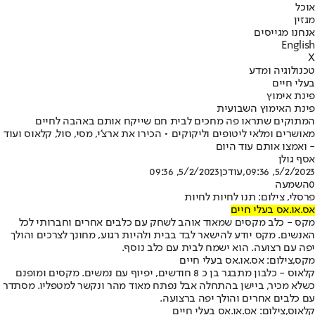
אוכל
מגזין
אנחנו מגייסים
English
X
טכנולוגיה ומדע
בעלי חיים
פינת אימוץ
פינת האימוץ השבועית
המתוקים שתראו פה מחכים לבית חם שייקח אותם באהבה לחיים
מאושרים ומלאי ליטופים וליקוקים • הכירו את ארצ'י, מסי, סול, קלאוס ועוד
- ואמצו אותם עוד היום
אסף גולן
5/2/2023, 09:36
,עודכן
5/2/2023, 09:36
0
השמעה
פרסלי, צילום: תנו לחיות לחיות
אס.או.אס בעלי חיים
מקס - כלב מקסים שמאוד אוהב לשחק עם כלבים אחרים וחברותי לכל
האנשים. מקס יודע להישאר לבד בבית ולהיות רגוע, מחונך לצרכים והולך
יפה עם רצועה. הוא ישמח לבית עם כלב נוסף.
מקס,צילום: אס.או.אס בעלי חיים
קלאוס - כלבון מתבגר בן כ 8 חודשים, יפיוף עם נמשים. מקסים ומופנם
כשלא מכיר, ביישן בהתחלה אבל נפתח מאוד מהר ונקשר למטפליו. מסתדר
עם כלבים אחרים והולך יפה ברצועה.
קלאוס,צילום: אס.או.אס בעלי חיים