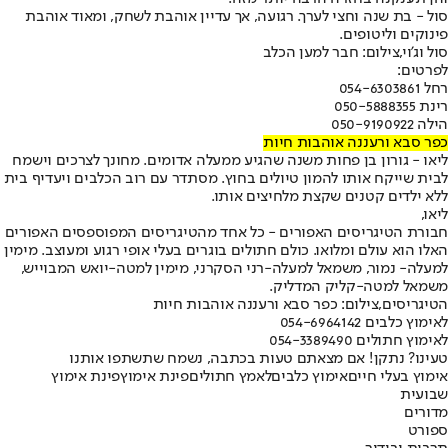
סול - בת שנה וחצי לערך. רגועה, אך עדיין אוהבת לשחק, ומאוד אוהבת
פינוקים וליטופים.
סול וג'וי,צילום: חבר למען הכלב
לפרטים:
רחל 054-6303861
רינת 050-5888355
הילה 050-9190922
כפר סבא ורעננה אוהבות חיות
ליאו - גורון בן פחות משנה שהגיע ממעלה אדומים. מחונך לצרכים וישמח
לבית שייקח אותו להמון טיולים בחוץ. מסתדר עם רוב הכלבים ויעדיף בית
ללא ילדים קטנים שקצת מלחיצים אותו.
ליאו,
חבורת הטיגריסים האפורים - כל אחד מהטיגריסים המפוספסים האפורים
האלו הוא עולם ומלואו. כולם חתולים בוגרים בעלי אופי רגוע ומעוצב. מימין
למעלה- נמור, משמאל למעלה-רני הסקרני, מימין למטה-יואש המבוייש,
משמאל למטה-קליק המדליק.
הטיגריסים,צילום: כפר סבא ורעננה אוהבות חיות
לאימוץ כלבים 054-6964142
לאימוץ חתולים 054-3389490
טעינו? נתקן! אם מצאתם טעות בכתבה, נשמח שתשתפו אותנו
אימוץ בעלי חיים
אימוץ כלבים
לאמץ חתולים
פינת אימוץ
פינת אימוץ
שבועית
מדורים
ספורט