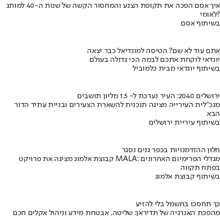
איך אסם הפכה את תקופת הצנע והמחסור הקשה של שנות ה-40 למותג
לאומי?
בשיתוף אסם
אתם עוד לא שם? הטיסה למונדיאל כבר יצאה
יונדאי לוקחת אתכם לבמה הכי גדולה בעולם
בשיתוף יונדאי מבית כלמוביל
ירושלים 2040: העיר נערכת ל- 1.5 מליון תושבים
מנכ"לית העירייה מציגה תוכנית להשארת הצעירים ובניית עתיד הדור
הבא
בשיתוף עיריית ירושלים
חלון ההזדמנויות בכפר גנים נסגר
קבוצת אלמוג מציגה את פרויקט MALA: מגדלי הפרימיום האחרונים
בפתח תקווה
בשיתוף קבוצת אלמוג
כך תחסכו בחשמל בלי להזיע
מהפכת האנרגיה של תדיראן: שליטה, אבטחת מידע וניהול אקלים חכם