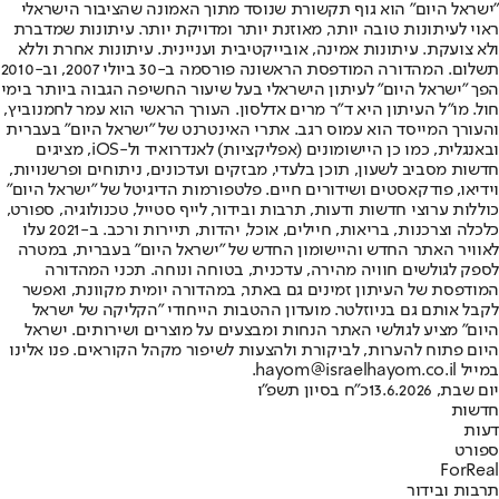
"ישראל היום" הוא גוף תקשורת שנוסד מתוך האמונה שהציבור הישראלי
ראוי לעיתונות טובה יותר, מאוזנת יותר ומדויקת יותר. עיתונות שמדברת
ולא צועקת. עיתונות אמינה, אובייקטיבית ועניינית. עיתונות אחרת וללא
תשלום. המהדורה המודפסת הראשונה פורסמה ב-30 ביולי 2007, וב-2010
הפך "ישראל היום" לעיתון הישראלי בעל שיעור החשיפה הגבוה ביותר בימי
חול. מו"ל העיתון היא ד"ר מרים אדלסון. העורך הראשי הוא עמר לחמנוביץ,
והעורך המייסד הוא עמוס רגב. אתרי האינטרנט של "ישראל היום" בעברית
ובאנגלית, כמו כן היישומונים (אפליקציות) לאנדרואיד ול-iOS, מציגים
חדשות מסביב לשעון, תוכן בלעדי, מבזקים ועדכונים, ניתוחים ופרשנויות,
וידיאו, פודקאסטים ושידורים חיים. פלטפורמות הדיגיטל של "ישראל היום"
כוללות ערוצי חדשות ודעות, תרבות ובידור, לייף סטייל, טכנולוגיה, ספורט,
כלכלה וצרכנות, בריאות, חיילים, אוכל, יהדות, תיירות ורכב. ב-2021 עלו
לאוויר האתר החדש והיישומון החדש של "ישראל היום" בעברית, במטרה
לספק לגולשים חוויה מהירה, עדכנית, בטוחה ונוחה. תכני המהדורה
המודפסת של העיתון זמינים גם באתר, במהדורה יומית מקוונת, ואפשר
לקבל אותם גם בניוזלטר. מועדון ההטבות הייחודי "הקליקה של ישראל
היום" מציע לגולשי האתר הנחות ומבצעים על מוצרים ושירותים. ישראל
היום פתוח להערות, לביקורת ולהצעות לשיפור מקהל הקוראים. פנו אלינו
במייל hayom@israelhayom.co.il.
יום שבת, 13.6.2026
כ"ח בסיון תשפ"ו
חדשות
דעות
ספורט
ForReal
תרבות ובידור