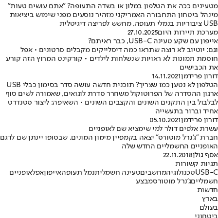
מטעינים ככה את הטלפון במלון או בשדה התעופה? "אתם עושים טעות"
מינהל ביטחון התחבורה האמריקני מזהיר נוסעים מפני שימוש ביציאות
USB ציבוריות בנמלי תעופה, מחשש לפריצה דיגיטלית
מערכת תיירות היום
27.10.2025
אייפון עם שקע טעינה USB-C, כבר ראיתם?
וגם: יוטיוב לא רוצה שתראו כמה דיסלייקים מקבלים סרטונים • אפל
חוסמת תמונות לא ראויות שנשלחות לילדים • קורקינט המרוץ הזה קורע
את הכבישים
דורון פרידמן
14.11.2021
הטלפון לא נטען כמו שצריך? תוכנית חדשה עושה סדר בסימון כבלי USB
ארגון ההסדרה של הפרוטוקול משחרר סדרת לוגואים, שאמורה לשים סוף
לבלבול בין התקנים השונים והקצבים השונים • השאיפה: ליצור סטנדרט
אחיד וברור בתעשייה
דורון פרידמן
05.10.2021
עשרת אלפים דולר למי שימציא שם לאופניים
חברת "ג'נרל מוטורס" יצאה בקמפיין מימון המונים, שבסופו יינתן שם לדגם
האופניים החשמליים החדש שלה
אסף גולן
22.11.2018
תגיות קשורות
USB-C
טכנולוגיה
מחשבים
טעינה חשמלית
נמל תעופה
אייפון
אפל
אופניים
חשמליים
ג'נרל מוטורס
מבצע
חדשות
בארץ
בעולם
ביטחוני