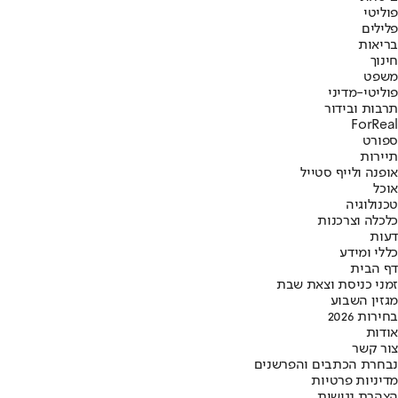
פוליטי
פלילים
בריאות
חינוך
משפט
פוליטי-מדיני
תרבות ובידור
ForReal
ספורט
תיירות
אופנה ולייף סטייל
אוכל
טכנולוגיה
כלכלה וצרכנות
דעות
כללי ומידע
דף הבית
זמני כניסת וצאת שבת
מגזין השבוע
בחירות 2026
אודות
צור קשר
נבחרת הכתבים והפרשנים
מדיניות פרטיות
הצהרת נגישות