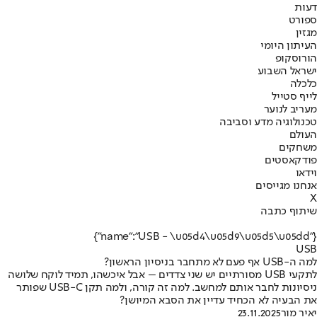
דעות
ספורט
מגזין
העיתון היומי
הורוסקופ
ישראל השבוע
כלכלה
לייף סטייל
מעריב לנוער
טכנולוגיה מדע וסביבה
העולם
משחקים
פודקאסטים
וידאו
אנחנו מגייסים
X
שיתוף כתבה
{"name":"USB - \u05d4\u05d9\u05d5\u05dd"}
USB
למה ה-USB אף פעם לא מתחבר בניסיון הראשון?
לתקעי USB מסורתיים יש שני צדדים – אבל איכשהו, תמיד לוקח שלושה
ניסיונות לחבר אותם למחשב. למה זה קורה, ולמה תקן USB-C שפותר
את הבעיה לא הכחיד עדיין את הסבא המיושן?
יאיר מור
23.11.2025