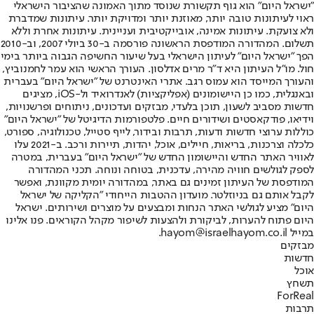
"ישראל היום" הוא גוף תקשורת שנוסד מתוך האמונה שהציבור הישראלי
ראוי לעיתונות טובה יותר, מאוזנת יותר ומדויקת יותר. עיתונות שמדברת
ולא צועקת. עיתונות אמינה, אובייקטיבית ועניינית. עיתונות אחרת וללא
תשלום. המהדורה המודפסת הראשונה פורסמה ב-30 ביולי 2007, וב-2010
הפך "ישראל היום" לעיתון הישראלי בעל שיעור החשיפה הגבוה ביותר בימי
חול. מו"ל העיתון היא ד"ר מרים אדלסון. העורך הראשי הוא עמר לחמנוביץ,
והעורך המייסד הוא עמוס רגב. אתרי האינטרנט של "ישראל היום" בעברית
ובאנגלית, כמו כן היישומונים (אפליקציות) לאנדרואיד ול-iOS, מציגים
חדשות מסביב לשעון, תוכן בלעדי, מבזקים ועדכונים, ניתוחים ופרשנויות,
וידיאו, פודקאסטים ושידורים חיים. פלטפורמות הדיגיטל של "ישראל היום"
כוללות ערוצי חדשות ודעות, תרבות ובידור, לייף סטייל, טכנולוגיה, ספורט,
כלכלה וצרכנות, בריאות, חיילים, אוכל, יהדות, תיירות ורכב. ב-2021 עלו
לאוויר האתר החדש והיישומון החדש של "ישראל היום" בעברית, במטרה
לספק לגולשים חוויה מהירה, עדכנית, בטוחה ונוחה. תכני המהדורה
המודפסת של העיתון זמינים גם באתר, במהדורה יומית מקוונת, ואפשר
לקבל אותם גם בניוזלטר. מועדון ההטבות הייחודי "הקליקה של ישראל
היום" מציע לגולשי האתר הנחות ומבצעים על מוצרים ושירותים. ישראל
היום פתוח להערות, לביקורת ולהצעות לשיפור מקהל הקוראים. פנו אלינו
במייל hayom@israelhayom.co.il.
מבזקים
חדשות
אוכל
תשחץ
ForReal
תרבות