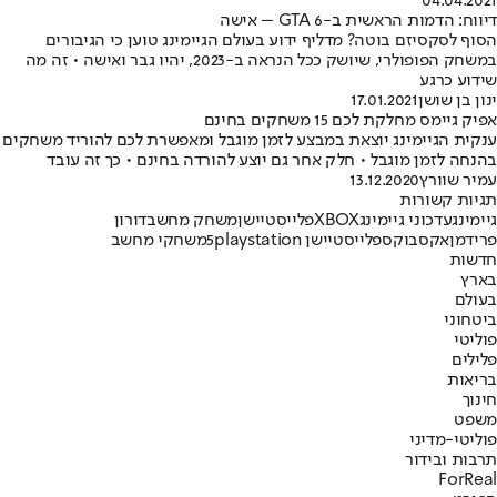
04.04.2021
דיווח: הדמות הראשית ב-GTA 6 – אישה
הסוף לסקסיזם בוטה? מדליף ידוע בעולם הגיימינג טוען כי הגיבורים
במשחק הפופולרי, שיושק ככל הנראה ב-2023, יהיו גבר ואישה • זה מה
שידוע כרגע
ינון בן שושן
17.01.2021
אפיק גיימס מחלקת לכם 15 משחקים בחינם
ענקית הגיימינג יוצאת במבצע לזמן מוגבל ומאפשרת לכם להוריד משחקים
בהנחה לזמן מוגבל • חלק אחר גם יוצע להורדה בחינם • כך זה עובד
עמיר שוורץ
13.12.2020
תגיות קשורות
גיימינג
עדכוני גיימינג
XBOX
פלייסטיישן
משחק מחשב
דורון
פרידמן
אקסבוקס
פלייסטיישן 5
playstation
משחקי מחשב
חדשות
בארץ
בעולם
ביטחוני
פוליטי
פלילים
בריאות
חינוך
משפט
פוליטי-מדיני
תרבות ובידור
ForReal