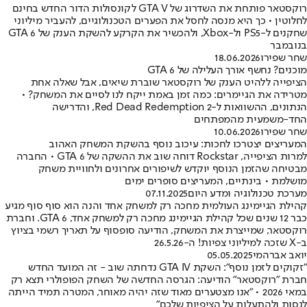
רוקסטאר פותחת את השדרוג של GTA V לקונסולות הדור החדש בחינם
לחלוטין • כך היא מנסה לחסל את הפערים הטכנולוגיים, להעביר מיליוני
שחקנים ל-PS5 ול-Xbox, ולהכשיר את הקרקע להשקת הענק של GTA 6
בנובמבר
שחר שפירו
18.06.2026
מוכנים? נחשף אורך העלילה של GTA 6
הציפייה ללהיט הענק של רוקסטאר שוברת שיאים, אבל שאלה אחת
מטרידה את הגיימרים: כמה זמן באמת ייקח לנו לסיים את המשחק? •
הנתונים, ההשוואות ל-Red Dead Redemption 2, והדרישה
החד-משמעית מהמפתחים
שחר שפירו
10.06.2026
המעריצים יצטרכו לחכות: עיכוב נוסף בהשקת המשחק האהוב
למרות הציפייה, Rockstar דוחה שוב את ההשקה של GTA 6 • החברה
מבטיחה שהזמן הנוסף יוקדש לשיפורים אחרונים ולחוויית משחק
מושלמת • בינתיים, המעריצים סופרים ימים
מערכת טכנולוגיה ומדע היום
07.11.2025
קהילת הגיימינג העולמית מחכה רק למשחק אחד והנה הוא סוף סוף מגיע
כבר 12 שנים שכל קהילת הגיימינג מחכה רק למשחק אחד, GTA 6. וחברת
רוקסטאר, שמייצרת את המשחק, הודיעה סופסוף על תאריך רשמי בציוץ
ב-X שזכה למיליוני צפיות! ה-26.5.26
יואב אברהמי
05.05.2025
"זקוקים לזמן נוסף": השקת GTA IV נדחתה שוב - זה המועד החדש
חברת "רוקסטאר" הודיעה: הגרסה החדשה של השחק הפופולרי תצא רק
במאי 2026 • "אנו מצטערים מאוד שזה יהיה מאוחר, המטרה תמיד הייתה
לנסות ולהתעלות על הציפיות שלכם"