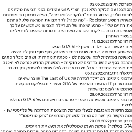
מערכת היום
02.05.2025
הסתבכו עם הג'וקר הלא נכון: יוצרי GTA עומדים בפני תביעת מיליונים
לורנס סליבן, הידוע בכינוי "הג'וקר של פלורידה", העלה סרטון נגד מפתחת
משחק הפשע Rockstar • "מה נסגר? לקחתם את המראה שלי, לקחתם
את החיים שלי" • מרגע יציאתו של הטריילר, הצביעו משתמשים על כך
שסצינות רבות בו לקחו השראה מאירועים ודמויות שהפכו לוויראליים
בעשור האחרון
דורון פרידמן
11.12.2023
אחרי עשור: הטריילר הראשון ל-GTA VI הגיע
המשחק המצופה, שהיה שנים רבות בעשייה, סוף סוף נותן לנו הצצה
ראשונה ואמיתית למה שמצפה לנו • מכוניות מהירות, נשקים מכל הסוגים
והרבה כסף שהושג בדרכים לא חוקיות - המשחק החדש כנראה לא יאכזב
את מעריצי הסדרה • אבל, יש גם אכזבה לאלו שחיכו למשחק זמן כה רב
דניאלה גינזבורג
05.12.2023
עדכוני גיימינג: הטריילר לסדרה של The Last of Us שובר שיאים
וגם: נער בן 17 החשוד בהדלפה של GTA נעצר • ונטפליקס מבקשת
שתמציאו לעצמכם שמות
דורון פרידמן
28.09.2022
עדכוני גיימינג: עכשיו זה רשמי - סרטונים ראשונים של GTA 6 הודלפו
לרשת
וגם: חדשות מאכזבות לבעלי מערכת המציאות המדומה של פלייסטיישן •
ומה הקשר בין "שר הטבעות" למשחק המרוצים "גראן טוריסמו"?
דורון פרידמן
20.09.2022
GTA בסלולר? עסקת הענק שמטלטלת את תעשיית הגיימינג
וגם: תערוכת E3 מתבטלת גם השנה, בסטריט פייטר עורכים מסיבה ואמונג