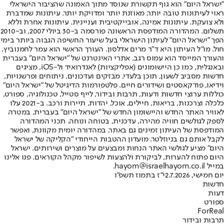
"ישראל היום" הוא גוף תקשורת שנוסד מתוך האמונה שהציבור הישראלי
ראוי לעיתונות טובה יותר, מאוזנת יותר ומדויקת יותר. עיתונות שמדברת
ולא צועקת. עיתונות אמינה, אובייקטיבית ועניינית. עיתונות אחרת וללא
תשלום. המהדורה המודפסת הראשונה פורסמה ב-30 ביולי 2007, וב-2010
הפך "ישראל היום" לעיתון הישראלי בעל שיעור החשיפה הגבוה ביותר בימי
חול. מו"ל העיתון היא ד"ר מרים אדלסון. העורך הראשי הוא עמר לחמנוביץ,
והעורך המייסד הוא עמוס רגב. אתרי האינטרנט של "ישראל היום" בעברית
ובאנגלית, כמו כן היישומונים (אפליקציות) לאנדרואיד ול-iOS, מציגים
חדשות מסביב לשעון, תוכן בלעדי, מבזקים ועדכונים, ניתוחים ופרשנויות,
וידיאו, פודקאסטים ושידורים חיים. פלטפורמות הדיגיטל של "ישראל היום"
כוללות ערוצי חדשות ודעות, תרבות ובידור, לייף סטייל, טכנולוגיה, ספורט,
כלכלה וצרכנות, בריאות, חיילים, אוכל, יהדות, תיירות ורכב. ב-2021 עלו
לאוויר האתר החדש והיישומון החדש של "ישראל היום" בעברית, במטרה
לספק לגולשים חוויה מהירה, עדכנית, בטוחה ונוחה. תכני המהדורה
המודפסת של העיתון זמינים גם באתר, במהדורה יומית מקוונת, ואפשר
לקבל אותם גם בניוזלטר. מועדון ההטבות הייחודי "הקליקה של ישראל
היום" מציע לגולשי האתר הנחות ומבצעים על מוצרים ושירותים. ישראל
היום פתוח להערות, לביקורת ולהצעות לשיפור מקהל הקוראים. פנו אלינו
במייל hayom@israelhayom.co.il.
יום חמישי, 2.7.2026
י"ז בתמוז תשפ"ו
חדשות
דעות
ספורט
ForReal
תרבות ובידור