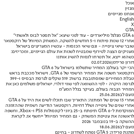
אוכל
מגזין
אנחנו מגייסים
English
X
GTA
GTA 6 מגלגל מיליארדים - עוד לפני שיצא: "אל תספר לבוס ולאשתי"
אחרי 12 שנות פיתוח ו-5 חודשים להשקה, המשחק המיוחל של רוקסטאר
שובר שיאי ציפייה - וגם שיאי הכנסות • עכשיו המעריצים בישראל
מעניקים הצצה לטירוף שמבטיח לשנות את עולם הגיימינג, ומכריזים:
כשהוא ייצא, אל תטרחו לנסות להשיג אותנו
דורון פרידמן
02.07.2026
הכי יקר בעולם: המחיר שתשלמו בישראל על GTA 6
רוקסטאר חשפה את המחיר הרשמי של GTA 6, וישראל מככבת בראש
טבלת המחירים שמסתובבת ברשת: 319 שקלים לגרסת הבסיס ו-399
לגרסה היקרה • לפי ההשוואה לפי שווי דולרי, ישראלים משלמים כאן את
המחיר הגבוה בעולם, בעיקר בגלל המע"מ
נועם לב
25.06.2026
אחרי 13 שנים של המתנה: התאריך שבו תוכלו לשים את היד על GTA 6
אחרי שנים של ציפייה ושלל דחיות, רוקסטאר הודיעה רשמית שההזמנה
המוקדמת ל-GTA 6 תיפתח ב-25 ביוני לקונסולות PS5 ו-Xbox, וחשפה
לראשונה את עטיפת המשחק • גם המחיר המיוחל ייחשף אז, לקראת
ההשקה ב-19 בנובמבר 2026
נועם לב
18.06.2026
מתנת פרידה: GTA 5 נפתח לשדרוג - בחינם