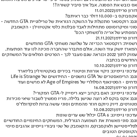
אס כובש את הפסגה, אבל איך סיביר קשורה?!
דורון פרידמן
11.01.2022
אקסבוקס ב-10,000 דולר כבר ראיתם?
וגם: רוקסטאר מתנצלת על ההשקה הנוראית של טרילוגיית GTA החדשה •
סוני ומיקרוסופט מתחילות לאבד סבלנות כלפי אקטיוויז'ן • הקאמבק
המפתיע של אריה מ"משחקי הכס"
דורון פרידמן
21.11.2021
רשמית: רוקסטאר הכריזה על שלושה משחקי GTA מחודשים
המארז יושק עוד השנה, אולם מתברר שהחברה מכינה לנו עוד הפתעות,
עמוק לתוך 2022 וכנראה שגם מעבר לכך • הפרטים המלאים על המשחקים
החדשים בכתבה
דורון פרידמן
10.10.2021
עדכוני גיימינג: ניקוי אורוות ופיטורי בכירים באקטיוויז'ין בליזארד
וגם: הרימאסטרים של GTA נחשפים • החידושים של Life is Strange
נדחים • הספינאוף הסלולרי של Age of Empires לא מרשים ועוד
דורון פרידמן
16.08.2021
עדכוני גיימינג: האם בקרוב ייצא רימייק ל-GTA המקורי?
וגם: אקס בוקס לא רוצה שנישן בלילה, מריו ממשיך לשבור שיאי מכירות
מטורפים, דיוק ניוקם חוזר מהמתים וסוני עושה צרות למקדונלד'ס
דורון פרידמן
10.08.2021
עדכוני גיימינג: GTA 6 יכלול שש ערים שונות
וגם: סוני מאשרת את השמועה הגורלית, המשחקים החינמיים החודשיים
לפלייסטיישן ולאקסבוקס, והקאמבק של שני גיבורי גיימינג אהובים מימי
הקווסטים הטובים