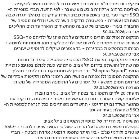
פרקליטות מחוז ת"א תגיש כתב אישום נגד 8 נערים בחשד לתקיפה
האלימה ברחוב ארלוזורוב בשבוע שעבר • לפי החשד, חברי כנופיית ה-
SSQ דקרו נער בגבו באמצעות מברג ושדדו קורקינט במהלך תגרה שבה
השתתפו עשרות • במשטרה בודקים קשר למעשי ונדליזם נוספים של
החבורה בעיר • מעצרם של שבעה מהחשודים הוארך עד תום ההליכים
אבי כהן
30.04.2026
המקומות אוזלים: הורים מתנפלים על מה שיגן על ילדיהם מה-SSQ
עשרות הורים ממהרים לרשום את ילדיהם לקרב מגע ואומנויות לחימה •
הכיתות מתמלאות במהירות - בקאנטרים שוקלים להוסיף שיעורים
אבי כהן
30.04.2026
פצצה מתקתקת: מי את SSQ? הכנופייה שמטילה אימה ברחובות
מה שהחל והושתק בדרום תל אביב, מתפוצץ כעת לכולם בפנים: כנופיית
הנוער "Shapira Squad" כבר מזמן לא מסתפקת בוונדליזם • תהליך
ההקצנה המסוכן זלג צפונה עם נשק חם, רימוני הלם ותקיפות אכזריות של
אזרחים חפים מפשע • כל הפרטים על התופעה המטרידה של גוש דן
מערכת היום
28.04.2026
תיעוד: 20 ילדים תקפו נער בצפון תל אביב, 5 מהם נעצרו
אלימות קשה באחד הרחובות הראשיים באזור • במשטרה בודקים אם
מהנער נשדד גם קורקינט • החשודים משתייכים ככל הנראה לכנופיית ה-
SSQ שפועלת בעיר זה זמן
אבי כהן
24.04.2026
הפשיטה על הדירה של כנופיית הקטינים בתל אביב
בפעילות משולבת פשטו על הדירה, שעל פי החשד שייכת לחברי ה-SSQ,
שוטרים ולוחמי מג"ב • בין היתר נתפסו קוקאין, אקדח ומצ'טה • חברי
הכנופיה מטילים לאחרונה אימה באזורים נרחבים בעיר