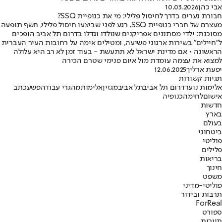
אבי כהן
10.03.2026
חבורת נערים בדרך לחיסול פלילי: מי את כנופיית SSQ?
מעצרם של חברי כנופיית SSQ, רגע לפני שביצעו חיסול פלילי, חשף תופעה
מסוכנת: ילדי מסתננים אפריקנים שנולדו וגדלו בדרום תל אביב הופכים
ל"חיילים" בשירות ארגוני פשיעה, ומטילים אימה על רחובות העיר העברית
הראשונה • אם מדינת ישראל לא תתעשת - בעוד זמן לא רב היא עלולה
למצוא את עצמה עומדת מול איום פנימי שטרם הכירה
יפעת ארליך
12.06.2025
תגיות קשורות
אלימות נוער
דרום תל אביב
תל אביב
מגזין
אלימות
מהגרי עבודה
פשע
כתב
אישום
לחימה
כנופיה
חדשות
בארץ
בעולם
ביטחוני
פוליטי
פלילים
בריאות
חינוך
משפט
פוליטי-מדיני
תרבות ובידור
ForReal
ספורט
תיירות