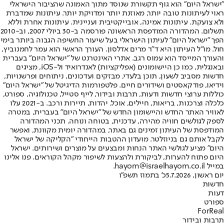
"ישראל היום" הוא גוף תקשורת שנוסד מתוך האמונה שהציבור הישראלי
ראוי לעיתונות טובה יותר, מאוזנת יותר ומדויקת יותר. עיתונות שמדברת
ולא צועקת. עיתונות אמינה, אובייקטיבית ועניינית. עיתונות אחרת וללא
תשלום. המהדורה המודפסת הראשונה פורסמה ב-30 ביולי 2007, וב-2010
הפך "ישראל היום" לעיתון הישראלי בעל שיעור החשיפה הגבוה ביותר בימי
חול. מו"ל העיתון היא ד"ר מרים אדלסון. העורך הראשי הוא עמר לחמנוביץ,
והעורך המייסד הוא עמוס רגב. אתרי האינטרנט של "ישראל היום" בעברית
ובאנגלית, כמו כן היישומונים (אפליקציות) לאנדרואיד ול-iOS, מציגים
חדשות מסביב לשעון, תוכן בלעדי, מבזקים ועדכונים, ניתוחים ופרשנויות,
וידיאו, פודקאסטים ושידורים חיים. פלטפורמות הדיגיטל של "ישראל היום"
כוללות ערוצי חדשות ודעות, תרבות ובידור, לייף סטייל, טכנולוגיה, ספורט,
כלכלה וצרכנות, בריאות, חיילים, אוכל, יהדות, תיירות ורכב. ב-2021 עלו
לאוויר האתר החדש והיישומון החדש של "ישראל היום" בעברית, במטרה
לספק לגולשים חוויה מהירה, עדכנית, בטוחה ונוחה. תכני המהדורה
המודפסת של העיתון זמינים גם באתר, במהדורה יומית מקוונת, ואפשר
לקבל אותם גם בניוזלטר. מועדון ההטבות הייחודי "הקליקה של ישראל
היום" מציע לגולשי האתר הנחות ומבצעים על מוצרים ושירותים. ישראל
היום פתוח להערות, לביקורת ולהצעות לשיפור מקהל הקוראים. פנו אלינו
במייל hayom@israelhayom.co.il.
יום ראשון, 5.7.2026
כ' בתמוז תשפ"ו
חדשות
דעות
ספורט
ForReal
תרבות ובידור