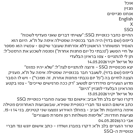
אוכל
מגזין
אנחנו מגייסים
English
X
SSQ
החיים כחבר כנופיית SSQ: "עשיתי דברים שאני מעדיף לשכוח"
ג'יימס (שם בדוי) היה חבר בכנופיה שמטילה אימה על ת"א. היום הוא
האסיר המשוחרר הראשון ללא אזרחות שעובר שיקום • עכשיו הוא מספר
על חיי הפשע ("גנבתי כל יום מחנות אחרת") ומנסה לשכנע את הרמטכ"ל:
תן לי להתגייס • צפו בראיון הבלעדי
טל אריאל יקיר
14.05.2026
יצא מכנופיית SSQ - ורוצה להתגייס לצה"ל: "שלא יהיו כמונו"
ג'יימס (שם בדוי), לשעבר חבר בכנופייה שמטילה אימה על ת"א, מעניק
הצצה לחיים בה ("כל יום גנבתי מחנות אחרת, זה ממכר") • ויש לו הסבר
מדוע הצעירים מידרדרים לפשע: "רק ככה מרגישים שייכים" • צפו בקטע
מהראיון הבלעדי למגזין "היום"
טל אריאל יקיר
13.05.2026
דקרו נערים בלב תל אביב: אישום נגד שבעה מחברי כנופיית SSQ
כתב אישום הוגש נגד חברי כנופיית שפירא, שבשבועות האחרונים מטילה
אימה ברחובות תל אביב • במהלך האירוע נפצעו שני קטינים, בני 14 ו-15,
פציעות חודרות: "אלימות משולחת רסן וחסרת מעצורים"
אבי כהן
04.05.2026
טרור הנערים בלב ת"א: דקרו במברג ושדדו - כתב אישום יוגש נגד חברי
כנופיית ה-SSQ