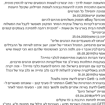
התעופה יוצאת לדרך • מה יצטרכו לעשות הנוסעים שירצו להזמין מונית,
והאם התוכנית תזכה להיענות גבוהה לעומת הפיילוט, שקיבל היענות
נמוכה יחסית? כל הפרטים
שמעון יעיש
26.02.2024
מוכנים? eBay תספק משלוחים מהיום להיום
מכורים לקניות ברשת? ענקית הסחר המקוון תאפשר לקבל את המשלוח
לפתח הבית בארץ עד 24 שעות • "תוכנית רחבה לתמיכה בעסקים קטנים
ובינוניים"
ינון בן שושן
23.06.2020
"אנחנו לא משעבדים את הנהגים אלינו"
אראם סרגסיאן, המנהל האזורי של יאנגו, ישב איתנו לשיחה על ההבדלים
בינם לבין אובר ו-גט, ולמה הרכב האוטונומי שלהם הוא הכי קשוח שיש
אסף גולן
05.03.2019
כיצד חברות ההסעה מתייחסות לכלבי נחייה?
בעקבות התלונות בארה"ב נגד אפליקציות ההיסעים ונהגים סרבנים,
בדקנו עם הנציגים בישראל: מה היחס להסעת כלבי נחייה? • ומה יקרה
לנהג באפליקציה שיסרב להעלות לרכבו כלב נחייה או כלב עזר של נכה?
אסף גולן
31.01.2019
למה ב-Gett רוצים לדעת איפה גלשנו?
בהצהרת הפרטיות של Gett הסתתר לו סעיף קטן - שאנחנו מאשרים ל-
Gett לדעת באיזה אתרים גלשנו ולמשך כמה זמן • הסעיף הוסר לאחר
פניית "ישראל היום"
ניב ליליאן
03.06.2018
מונית לתחנת הרכבת ב-15 שקלים
GETT (גט טקסי) בשירות חדש • השירות לא יכלול את תחנות ת"א, נתב"ג