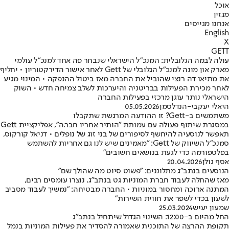
אוכל
מגזין
אנחנו מגייסים
English
X
GETT
עולה לבמה הגלובלית: המנכ״ל הישראלי שנבחר פה אחד למנכ״ל עולמי
מארק און מונה למנכ"ל הגלובלי של Gett לאחר אישור הדירקטוריון • יחליף
את מתיאו דה רנצי שהוביל את החברה מאז ביטול ההנפקה • המינוי מגיע
לאחר מכירת הפעילות בבריטניה והיערכות לשלב צמיחה חדש • השוק
הישראלי נותר עוגן מרכזי בפעילות החברה
היאלי יעקבי-הנדלסמן
05.05.2026
משתמשים ב-Gett? זו ההודעה המרגשת שתקבלו
במסגרת שיתוף פעולה עם עמותת "הותיר אחריו חבר.ה", אפליקציית Gett
תאפשר לנוסעיה להיחשף לסיפורים של בני זוג של נופלים • דניאל קורקוס,
סמנכ"ל השיווק של Gett: "מאמינים שיש לנו גם אחריות להשתמש
בפלטפורמה כדי לגעת בנושאים חשובים"
אסף גולן
20.04.2026
הנוסעים בנתב"ג מתלוננים: "פשוט סיוט מה שהולך שם"
מאז שהחלה לעבוד חברת המוניות גט בנתב"ג, נוצרו עומסים רבים,
המתנה ארוכה ומחסור במוניות • החברה מבטיחה: "נמשיך לעבוד מסביב
לשעון בכדי לשפר את חווית השירות"
שמעון יעיש
25.03.2024
החל מהיום ב-12:00: השינוי הגדול שיתחיל בנתב"ג
תקופת ההרצה של התוכנית שאמורה להסדיר את פעילות המוניות בנמל