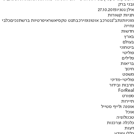
ובני ברק
אילן גטניו
27.10.2015
תגיות קשורות
מוניות
נתב"ג
גט
רכב אוטונומי
רכבת
גט טקסי
אשראי
פרטיות ברשת
נכים
כלבי
נחייה
חדשות
בארץ
בעולם
ביטחוני
פוליטי
פלילים
בריאות
חינוך
משפט
פוליטי-מדיני
תרבות ובידור
ForReal
ספורט
תיירות
אופנה ולייף סטייל
אוכל
טכנולוגיה
כלכלה וצרכנות
דעות
כללי ומידע