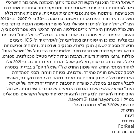
"ישראל היום" הוא גוף תקשורת שנוסד מתוך האמונה שהציבור הישראלי
ראוי לעיתונות טובה יותר, מאוזנת יותר ומדויקת יותר. עיתונות שמדברת
ולא צועקת. עיתונות אמינה, אובייקטיבית ועניינית. עיתונות אחרת וללא
תשלום. המהדורה המודפסת הראשונה פורסמה ב-30 ביולי 2007, וב-2010
הפך "ישראל היום" לעיתון הישראלי בעל שיעור החשיפה הגבוה ביותר בימי
חול. מו"ל העיתון היא ד"ר מרים אדלסון. העורך הראשי הוא עמר לחמנוביץ,
והעורך המייסד הוא עמוס רגב. אתרי האינטרנט של "ישראל היום" בעברית
ובאנגלית, כמו כן היישומונים (אפליקציות) לאנדרואיד ול-iOS, מציגים
חדשות מסביב לשעון, תוכן בלעדי, מבזקים ועדכונים, ניתוחים ופרשנויות,
וידיאו, פודקאסטים ושידורים חיים. פלטפורמות הדיגיטל של "ישראל היום"
כוללות ערוצי חדשות ודעות, תרבות ובידור, לייף סטייל, טכנולוגיה, ספורט,
כלכלה וצרכנות, בריאות, חיילים, אוכל, יהדות, תיירות ורכב. ב-2021 עלו
לאוויר האתר החדש והיישומון החדש של "ישראל היום" בעברית, במטרה
לספק לגולשים חוויה מהירה, עדכנית, בטוחה ונוחה. תכני המהדורה
המודפסת של העיתון זמינים גם באתר, במהדורה יומית מקוונת, ואפשר
לקבל אותם גם בניוזלטר. מועדון ההטבות הייחודי "הקליקה של ישראל
היום" מציע לגולשי האתר הנחות ומבצעים על מוצרים ושירותים. ישראל
היום פתוח להערות, לביקורת ולהצעות לשיפור מקהל הקוראים. פנו אלינו
במייל hayom@israelhayom.co.il.
יום שני, 6.7.2026
כ"א בתמוז תשפ"ו
חדשות
דעות
ספורט
ForReal
תרבות ובידור