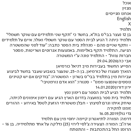
אוכל
מגזין
אנחנו מגייסים
English
X
תלמיד
בן 12 נעצר בבי"ס בת"א, בחשד כי "תקף שני תלמידים עם שוקר חשמלי"
תלמיד כיתה ז' הגיע לבית הספר עם שוקר חשמלי ואולר, איים על תלמידים
- ותקף שניים מהם • מנהלת בית הספר כתבה: "עוד לפני שהמשטרה
הגיעה, התלמיד תקף באלימות, באמצעות אגרופים ושריטות, מספר
חברות צוות" • התלמיד פונה ע"י המשטרה
אבי כהן
29.04.2026
הסייע החשוד בעבירות מין: דניאל כורמיאן
הוארך מעצרו של כורמיאן, בן ה-23, שנעצר בשבוע שעבר בחשד לביצוע
עבירות מין בתלמיד בבי"ס בשרון • המשטרה: "בודקים אם יש קטינים
נוספים שנפגעו ממנו" • סנגורו: "הוא אדם נורמטיבי"
ירון דורון
14.01.2020
תלמיד הגיע לבית הספר עם רימון נפץ
תלמיד בית ספר במועצה בדרום הארץ הגיע עם רימון אימונים לכיתה,
שיחק איתו וגרם לפיצוץ • חבלן משטרתי הוזעק לטפל באירוע • ההורים
זומנו לחקירה
גדי גולן
16.05.2019
דרמה: המורה לתיאטרון קיימה יחסי מין עם תלמיד
ארה"ב: המורה הצעירה צ'לסי לירוי (23) נדלקה על אחד מתלמידיה, בן 16 •
הרומן החל בהתכתבות - והתפתח