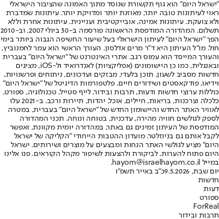
"ישראל היום" הוא גוף תקשורת שנוסד מתוך האמונה שהציבור הישראלי
ראוי לעיתונות טובה יותר, מאוזנת יותר ומדויקת יותר. עיתונות שמדברת
ולא צועקת. עיתונות אמינה, אובייקטיבית ועניינית. עיתונות אחרת וללא
תשלום. המהדורה המודפסת הראשונה פורסמה ב-30 ביולי 2007, וב-2010
הפך "ישראל היום" לעיתון הישראלי בעל שיעור החשיפה הגבוה ביותר בימי
חול. מו"ל העיתון היא ד"ר מרים אדלסון. העורך הראשי הוא עמר לחמנוביץ,
והעורך המייסד הוא עמוס רגב. אתרי האינטרנט של "ישראל היום" בעברית
ובאנגלית, כמו כן היישומונים (אפליקציות) לאנדרואיד ול-iOS, מציגים
חדשות מסביב לשעון, תוכן בלעדי, מבזקים ועדכונים, ניתוחים ופרשנויות,
וידיאו, פודקאסטים ושידורים חיים. פלטפורמות הדיגיטל של "ישראל היום"
כוללות ערוצי חדשות ודעות, תרבות ובידור, לייף סטייל, טכנולוגיה, ספורט,
כלכלה וצרכנות, בריאות, חיילים, אוכל, יהדות, תיירות ורכב. ב-2021 עלו
לאוויר האתר החדש והיישומון החדש של "ישראל היום" בעברית, במטרה
לספק לגולשים חוויה מהירה, עדכנית, בטוחה ונוחה. תכני המהדורה
המודפסת של העיתון זמינים גם באתר, במהדורה יומית מקוונת, ואפשר
לקבל אותם גם בניוזלטר. מועדון ההטבות הייחודי "הקליקה של ישראל
היום" מציע לגולשי האתר הנחות ומבצעים על מוצרים ושירותים. ישראל
היום פתוח להערות, לביקורת ולהצעות לשיפור מקהל הקוראים. פנו אלינו
במייל hayom@israelhayom.co.il.
יום שבת, 9.5.2026
כ"ב באייר תשפ"ו
חדשות
דעות
ספורט
ForReal
תרבות ובידור