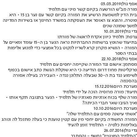
אסף גולן
03.03.2019
מורה מב"ש הורשעה בקיום קשר מיני עם תלמיד
בית הדין למשמעת הרשיע את המורה בקיום קשר עם נער בן 15 • היא
פוטרה, והוצא צו האוסר את העסקתה במשרד החינוך או בשירות המדינה
למשך שמונה שנים
גדי גולן
10.01.2019
צרפת: תלמיד כיוון אקדח לראשה של מורתו
בתיעוד שהופץ ברשתות החברתיות נראה הנער בן ה-15 עומד ומאיים על
המורה • הנשיא מקרון קרא לשריו לנקוט בכל אמצעי כדי למנוע אלימות
בבתי הספר
אסף גולן
22.10.2018
מסתמן: אישום נגד המורה שקיימה יחסים עם תלמיד
פרקליטות מחוז דרום הודיעה כי היא שוקלת הגשת כתב אישום בכפוף
לשימוע נגד בת ה-30 שבעלה התלונן נגדה • העבירה: בעילה אסורה
בהסכמה
מערכת היום
15.12.2016
תיעוד: מורה מרוסיה הוכה על ידי תלמיד
מורה שלף בכוח אוזניות מאוזניו של תלמיד • הנער בתגובה תקף אותו •
ואיך הגיבו שאר חברי הכיתה?
מערכת היום
10.10.2016
"אשתי עישנה סמים עם התלמיד שלה"
המורה החשודה בקיום יחסי מין עם קטין טוענת כי בעלה מתנכל לה ונוהג
באלימות כלפיה • התלמיד זומן להעיד
גדי גולן
26.07.2016
"התלמיד המצטיין" נחשף - והסתבך