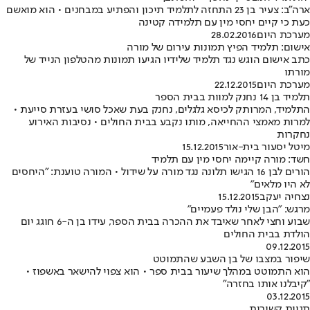
ארה"ב: צעיר בן 23 התחזה לתלמיד תיכון והפתיע במבחנים • הוא מואשם
כעת כי קיים יחסי מין עם תלמידה קטינה
מערכת היום
28.02.2016
אישום: תלמיד הפיץ תמונות עירום של מורה
כתב אישום הוגש נגד תלמיד שלידיו הגיעו תמונות מהטלפון הנייד של
מורתו
מערכת היום
22.12.2015
תלמיד בן 14 נחנק למוות בבית הספר
התלמיד, המרותק לכיסא גלגלים, נחנק בעת שאכל סושי בעזרת סייעת •
למרות מאמצי ההחייאה, מותו נקבע בבית החולים • נסיבות האירוע
נחקרות
מיטל יסעור בית-אור
15.12.2015
חשד: מורה קיימה יחסי מין עם תלמיד
הורים לבן 16 הגישו תלונה נגד מורה על שידול • המורה טוענת: "היחסים
לא היו מלאים"
נצחיה יעקב
15.12.2015
מרגש: "הבן שלי נולד פעמיים"
שבוע וחצי לאחר שאיבד את ההכרה בבית הספר, עידו בן ה-6 חוגג יום
הולדת בבית החולים
09.12.2015
שיפור במצבו של בן השבע שהתמוטט
הוא התמוטט במהלך שיעור בבית ספר • הוא צפוי להישאר באשפוז •
"קיבלנו אותו בחזרה"
03.12.2015
תגיות קשורות