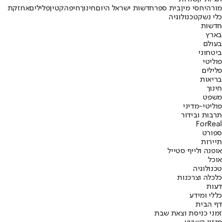
מורה
יחסי מין
בית ספר
חדשות ישראל היום
חינוך
חיפה
קטין
פלילים
אחזקת
כלי נשק
טכנולוגיה
חדשות
בארץ
בעולם
ביטחוני
פוליטי
פלילים
בריאות
חינוך
משפט
פוליטי-מדיני
תרבות ובידור
ForReal
ספורט
תיירות
אופנה ולייף סטייל
אוכל
טכנולוגיה
כלכלה וצרכנות
דעות
כללי ומידע
דף הבית
זמני כניסת וצאת שבת