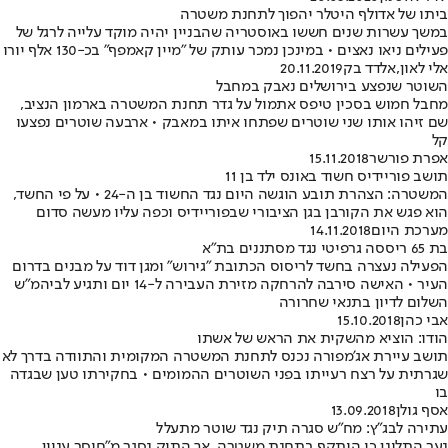
ביתו של אדולף היטלר יהפוך לתחנת משטרה
במשך עשרות שנים חששו באוסטריה שהבניין יהיה מוקד עלייה לרגל של
פעילים ניאו נאצים • במינכן נמכר עותק של "מיין קאמפף" בכ-130 אלף יורו
אלי לאון
,
אלדד בק
20.11.2019
השוטר שנפצע בירושלים נאבק במחבל
מחבל חמוש בסכין טיפס אתמול על גדר תחנת המשטרה בארמון הנציב,
שם זיהו אותו שני שוטרים שפתחו איתו במאבק • ארבעה שוטרים נפצעו
קל
אפרת פורשר
15.11.2018
תושב פוריידיס חשוד באונס ילד בן 11
המשטרה: הצהרת תובע הוגשה היום נגד החשוד בן ה-24 • על פי החשד,
הוא פגש את הקורבן בגן הציבורי שבפוריידיס וכפה עליו מעשה סדום
מערכת היום
14.11.2018
בת 65 ריססה גרפיטי נגד מסתננים בת"א
הפעילה נעצרה בחשד לריסוס הכתובת "גירוש" ומגן דוד על מבנים בדרום
העיר • האישה סירבה להרחקה מזירת העבירה ל-14 יום ותגיע לביהמ"ש
השלום לדיון בתנאי שחרורה
אבי כהן
15.10.2018
הודו: הוציא מהשקית את הראש של אשתו
תושב עיירת אג'מפורה נכנס לתחנת המשטרה המקומית והתוודה בדרך לא
שגרתית על רצח רעייתו בפני השוטרים ההמומים • בחקירתו טען שבגדה
בו
אסף גולן
13.09.2018
עתירה לבג"ץ: מח"ש סגרה תיק נגד שוטר מתעלל
נער התלונן כי הותקף בתחנת משטרה, אך התיק נסגר מ"חוסר עניין