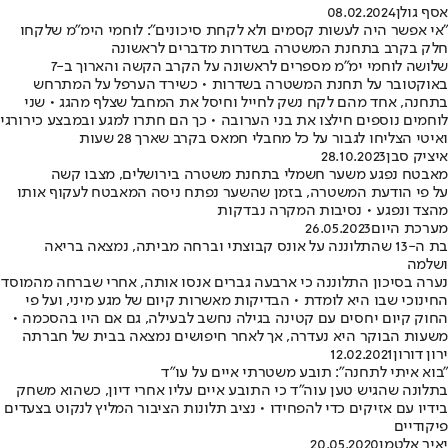
אסף גולן
08.02.2024
"אי אפשר היה לעשות קסמים ולא לקחת סיכונים": לוחמי הימ"מ שלקחו
חלק בקרב בתחנת המשטרה בשדרות מדברים לראשונה
שלושה לוחמי ימ"מ מספרים לראשונה על הקרב הקשה והארוך ב-7
באוקטובר על תחנת המשטרה בשדרות • כשירד הערפל על המתרחש
בתחנה, אחד מהם לקח נשק לחייל וחיסל את המחבל שצלף מהגג • שני
לוחמים נוספים חילצו את בני הערובה • כך הם חתרו למגע ובמבצע כירורגי
ואיטי הצליחו לגבור על כל מחבלי חמאס בקרב שארך 28 שעות
איציק סבן
28.10.2023
מאבטח נפגע משער חשמלי בתחנת משטרה בירושלים, מצבו קשה
על פי הודעת המשטרה, בזמן שהשער נפתח ניסה המאבטח לעקוף אותו
מהצד ונפגע • נסיבות המקרה נבדקות
מערכת היום
26.05.2023
בת ה-13 שהתלוננה על אונס קבוצתי וברחה מביתה, נמצאה בריאה
ושלמה
נערה בסיכון התלוננה כי ארבעה גברים אנסו אותה, אחרי שברחה מהמוסד
החינוכי שבו היא לומדת • הבדיקות מאשרות קיום של מגע מיני, ועל פי
החוק קיום יחסים עם קטינה בגילה נחשב לבעילה, גם אם היו בהסכמה •
משעות הבוקר היא נעדרה, אך לאחר חיפושים נמצאה בבית של חברתה
ירון דורון
12.02.2021
"בוא איתי לתחנה": תובע משטרתי איים על עו"ד
בתלונה שהגיש טען עוה"ד כי התובע איים עליו אחרי דיון, כשהוא משחק
בידיו עם אזיקים כדי להפחידו • נציב תלונות הציבור המליץ לנקוט בצעדים
פיקודיים
יאיר אלטמן
20.05.2020