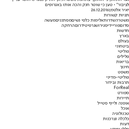
לציבור" • טען כי שוטר חנק והכה אותו באגרופים
יאיר אלטמן
26.12.2016
תגיות קשורות
משטרה
שדרות
אלימות כלפי נשים
מסתננים
מעשה
סדום
פוריידיס
גירוש
גרפיטי
דרום
הרחקה
חדשות
בארץ
בעולם
ביטחוני
פוליטי
פלילים
בריאות
חינוך
משפט
פוליטי-מדיני
תרבות ובידור
ForReal
ספורט
תיירות
אופנה ולייף סטייל
אוכל
טכנולוגיה
כלכלה וצרכנות
דעות