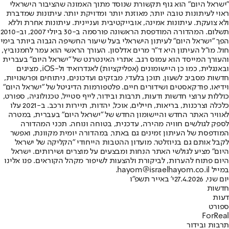
"ישראל היום" הוא גוף תקשורת שנוסד מתוך האמונה שהציבור הישראלי
ראוי לעיתונות טובה יותר, מאוזנת יותר ומדויקת יותר. עיתונות שמדברת
ולא צועקת. עיתונות אמינה, אובייקטיבית ועניינית. עיתונות אחרת וללא
תשלום. המהדורה המודפסת הראשונה פורסמה ב-30 ביולי 2007, וב-2010
הפך "ישראל היום" לעיתון הישראלי בעל שיעור החשיפה הגבוה ביותר בימי
חול. מו"ל העיתון היא ד"ר מרים אדלסון. העורך הראשי הוא עמר לחמנוביץ,
והעורך המייסד הוא עמוס רגב. אתרי האינטרנט של "ישראל היום" בעברית
ובאנגלית, כמו כן היישומונים (אפליקציות) לאנדרואיד ול-iOS, מציגים
חדשות מסביב לשעון, תוכן בלעדי, מבזקים ועדכונים, ניתוחים ופרשנויות,
וידיאו, פודקאסטים ושידורים חיים. פלטפורמות הדיגיטל של "ישראל היום"
כוללות ערוצי חדשות ודעות, תרבות ובידור, לייף סטייל, טכנולוגיה, ספורט,
כלכלה וצרכנות, בריאות, חיילים, אוכל, יהדות, תיירות ורכב. ב-2021 עלו
לאוויר האתר החדש והיישומון החדש של "ישראל היום" בעברית, במטרה
לספק לגולשים חוויה מהירה, עדכנית, בטוחה ונוחה. תכני המהדורה
המודפסת של העיתון זמינים גם באתר, במהדורה יומית מקוונת, ואפשר
לקבל אותם גם בניוזלטר. מועדון ההטבות הייחודי "הקליקה של ישראל
היום" מציע לגולשי האתר הנחות ומבצעים על מוצרים ושירותים. ישראל
היום פתוח להערות, לביקורת ולהצעות לשיפור מקהל הקוראים. פנו אלינו
במייל hayom@israelhayom.co.il.
יום שני, 27.4.2026
י' באייר תשפ"ו
חדשות
דעות
ספורט
ForReal
תרבות ובידור