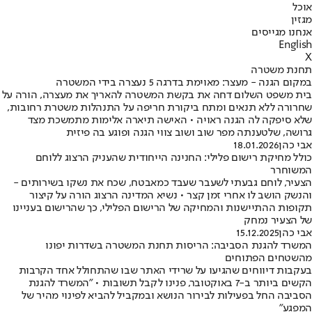
אוכל
מגזין
אנחנו מגייסים
English
X
תחנת משטרה
במקום הגנה - מעצר: מאוימת בדרגה 5 נעצרה בידי המשטרה
בית משפט השלום דחה את בקשת המשטרה להאריך את מעצרה, הורה על
שחרורה ללא תנאים ומתח ביקורת חריפה על התנהלות משטרת רחובות,
שלא סיפקה לה הגנה ראויה • האישה תיארה אלימות מתמשכת מצד
גרושה, שלטענתה מפר שוב ושוב צווי הגנה ופוגע בה פיזית
אבי כהן
18.01.2026
כולל מחיקת רישום פלילי: החנינה הייחודית שהעניק הרצוג ללוחם
המשוחרר
הצעיר, לוחם גבעתי לשעבר שעבד כמאבטח, שכח את נשקו בשירותים -
והנשק הושב לו אחרי זמן קצר • נשיא המדינה הרצוג הורה על קיצור
תקופות ההתיישנות והמחיקה של הרישום הפלילי, כך שהרישום בעניינו
של הצעיר נמחק
אבי כהן
15.12.2025
המשרד להגנת הסביבה: הריסות תחנת המשטרה בשדרות יפונו
מהשטחים הפתוחים
בעקבות דיווחים שהגיעו על שרידי האתר שבו שהתחולל אחד הקרבות
הקשים ביותר ב-7 באוקטובר, פנינו לקבל תשובות • "המשרד להגנת
הסביבה החל בפעילות לבירור הנושא ובמקביל להביא לפינוי מהיר של
המפגע"