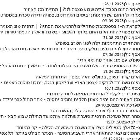
אסף גולן
26.11.2023
לאחר החום הכבד: איזה שבוע מצפה לנו? | תחזית מזג האוויר
אחרי גל החום שפקד אותנו בימים האחרונים, צפויה ירידה ניכרת בטמפרטו
אסף גולן
09.09.2023
לקראת ה-1 בספטמבר: מתחילים להרגיש את הסתיו? | תחזית מזג האוויר המלאה
היום צפוי להיות היום החם ביותר השבוע • בשבת וראשון הטמפרטורות ירדו 
אסף גולן
31.08.2023
התחזית: התחממות קלה לפני השרב בסופ"ש
מחר צפוי להיות מעונן חלקית עד בהיר • ביום חמישי ייעשה חם מהרגיל בא
אסף גולן
07.06.2023
סופ"ש עם מזג אוויר נוח ואף קריר
בשבת הטמפרטורות יעלו מעט ויהיו רגילות לעונה • בראשון - חם מהרגיל ל
אסף גולן
21.04.2023
היום קריר וגשום, בסופ"ש יהיה נעים | התחזית המלאה
היום גשם ירד לפרקים מצפון הארץ ועד לצפון הנגב, ייתכנו סופות רעמים •
אסף גולן
16.11.2022
גשם בדרך לקלפי? התחזית המלאה ליום הבחירות
מזג האוויר היום יהיה מעונן חלקית וחמים יחסית • מחר תחול כבר ירידה 
מערכת היום
29.10.2022
המטריות בהיכון? אחרי הפוגה קלה, הגשם חוזר
מחר תחל מערכת חורפית סוערת שתלווה אותנו עד תחילת שבוע הבא • חשש
דן לביא
12.01.2022
כ-70 אלף מטיילים ניצלו את השבת השמשית, הלילה - קר במיוחד
ההמונים יצאו להתאוור אחרי השבוע הסוער • האתר הבולט ביותר: תל אפק עם כ-3,000 מבקרים • הטמפרטורות יעלו במעט לקראת
עידן אבני
25.12.2021