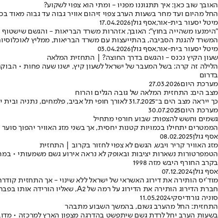
האובך שוב כאן: איך תתגוננו מפניו - ומתי הוא צפוי לשקוע?
החל מהיום ועד מחר בשעות הערב צפוי זיהום אוויר גבוה עד גבוה מאוד בכ
מיטל יסעור בית-אור
,
אסף גולן
17.04.2026
"הימנעו משהייה בחוץ": האובך, אזהרות משרד הבריאות - והגשם שישטוף 
המשרד להגנת הסביבה, בהתייעצות עם משרד הבריאות, ממליץ לאוכלוסיות ר
מיטל יסעור בית-אור
,
אסף גולן
03.04.2026
שעון הקיץ נכנס - והגשם בדרך החוצה? | התחזית המלאה
הלילה זה קרה: בשל המעבר של ישראל לשעון קיץ, ישנו שעה פחות • הבוק
בדרום
מערכת היום
27.03.2026
מצב הים: התחזית המלאה של גובה הגלים והרוח
כך ייראה מצב הים ב־31.7.2025 לאורך חופי תל אביב, פלמחים, נתניה ובית ינאי - כולל גובה גלים, רוח, כיוון, סוואל ומחזור גלים - לפי שעה
מערכת היום
30.07.2025
גשמים וחשש להצפות: שבוע חורפי מתחיל
הממטרים יתחילו בכמויות קטנות יחסית, אך בשני מזג האוויר יהפוך סוער 
אסף גולן
08.02.2025
מזג האוויר קריר ויבש, הגשם לא צפוי לחזור בקרוב | התחזית
בקרב החורף היבש מזה 1998
אסף גולן
07.12.2024
מוד׳יס הותירה את דירוג האשראי של ישראל ללא שינוי - אך התחזית קודרת
חברת הדירוג הותירה את הדירוג על רמה של A2, שאליו הורידה אותו בפברואר האחרון • גם התחזית השלילית נותרה כשהייתה ובחברה מעריכים: "נותר סיכון שאינו זניח להסלמה צבאית"
סוניה גורודיסקי
11.05.2024
התחזית: החל מהערב גשום, בהמשך השבוע מתבהר
בשעות הערב יחל לרדת גשם שיתפשט בהדרגה מצפון הארץ למרכזה • מדוב