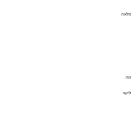
מלאה
נה
לישי