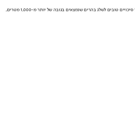
היום תהיה היממה הקרה ביותר בסופה העוצמתית שמכונה "כרמל" • אתר החרמון נסגר למשך היום ומחר, והטמפרטורה במקום עומדת על ° 2- • לצד סיכויים טובים לשלג בהרים שנמצאים בגובה של יותר מ-1,000 מטרים,