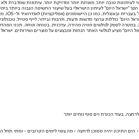
לעיתונות טובה יותר, מאוזנת יותר ומדויקת יותר. עיתונות שמדברת ולא צ
שלום. המהדורה המודפסת הראשונה פורסמה ב-30 ביולי 2007, וב-2010 הפך "ישראל היום" לעיתון הישראלי בעל שי
לחמנוביץ,
ל היום" כוללות ערוצי חדשות ודעות, תרבות ובידור, לייף סטייל, טכנולוגיה
ברית, במטרה לספק לגולשים חוויה מהירה, עדכנית, בטוחה ונוחה. תכני המה
ל היום" מציע לגולשי האתר הנחות ומבצעים על מוצרים ושירותים. ישראל 
לרחצה, בעוד הכנרת וים סוף נוחים יותר
 הים התיכון יהיה מסוכן לרחצה • מה צפוי לימים הקרובים - ומתי תחל 