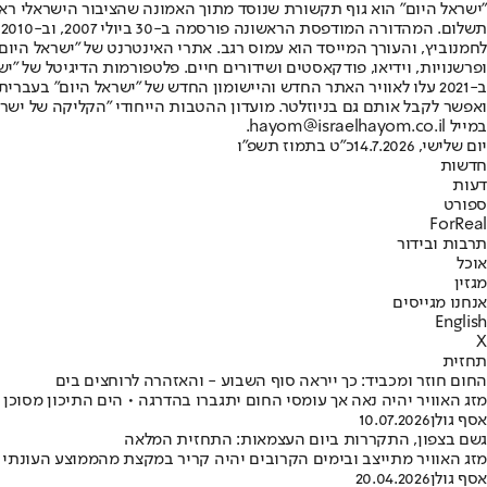
"ישראל היום" הוא גוף תקשורת שנוסד מתוך האמונה שהציבור הישראלי ראוי 
ת
ופרשנויות, וידיאו, פודקאסטים ושידורים חיים. פלטפורמות הדיגיטל של "ישרא
ב-2021 עלו לאוויר האתר החדש והיישומון החדש של "ישראל היום" בע
ואפשר לקבל אותם גם בניוזלטר. מועדון ההטבות הייחודי "הקליקה של ישרא
במייל hayom@israelhayom.co.il.
יום שלישי, 14.7.2026
כ"ט בתמוז תשפ"ו
חדשות
דעות
ספורט
ForReal
תרבות ובידור
אוכל
מגזין
אנחנו מגייסים
English
X
תחזית
החום חוזר ומכביד: כך ייראה סוף השבוע - והאזהרה לרוחצים בים
מזג האוויר יהיה נאה אך עומסי החום יתגברו בהדרגה • הים התיכון מסוכן 
אסף גולן
10.07.2026
גשם בצפון, התקררות ביום העצמאות: התחזית המלאה
מזג האוויר מתייצב ובימים הקרובים יהיה קריר במקצת מהממוצע העונתי •
אסף גולן
20.04.2026