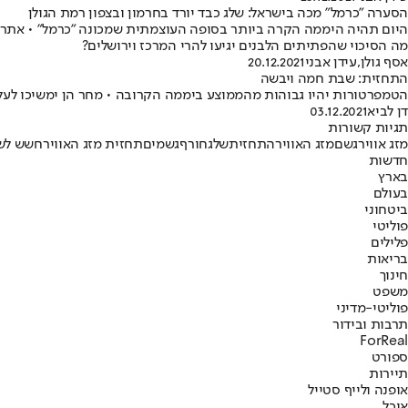
הסערה "כרמל" מכה בישראל: שלג כבד יורד בחרמון ובצפון רמת הגולן
מה הסיכוי שהפתיתים הלבנים יגיעו להרי המרכז וירושלים?
אסף גולן
,
עידן אבני
20.12.2021
התחזית: שבת חמה ויבשה
הטמפרטורות יהיו גבוהות מהממוצע ביממה הקרובה • מחר הן ימשיכו לעלו
דן לביא
03.12.2021
תגיות קשורות
מזג אוויר
גשם
מזג האוויר
התחזית
שלג
חורף
גשמים
תחזית מזג האוויר
חשש לשי
חדשות
בארץ
בעולם
ביטחוני
פוליטי
פלילים
בריאות
חינוך
משפט
פוליטי-מדיני
תרבות ובידור
ForReal
ספורט
תיירות
אופנה ולייף סטייל
אוכל