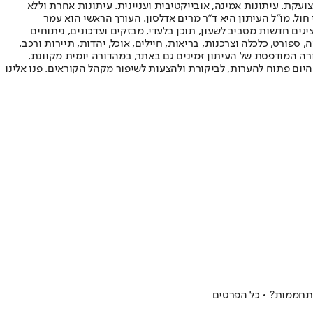
ועקת. עיתונות אמינה, אובייקטיבית ועניינית. עיתונות אחרת וללא
עור החשיפה הגבוה ביותר בימי חול. מו"ל העיתון היא ד"ר מרים אדלסון. העורך הראשי הוא עמר
 והעורך המייסד הוא עמוס רגב. אתרי האינטרנט של "ישראל היום" בעברית ובאנגלית, כמו כן היישומונים (אפליקציות) לאנדרואיד ול-iOS, מציגים חדשות מסביב לשעון, תוכן בלעדי, מבזקים ועדכונים, ניתוחים
, ספורט, כלכלה וצרכנות, בריאות, חיילים, אוכל, יהדות, תיירות ורכב.
דורה המודפסת של העיתון זמינים גם באתר, במהדורה יומית מקוונת,
היום פתוח להערות, לביקורת ולהצעות לשיפור מקהל הקוראים. פנו אלינו
התחממות? • כל הפרטים