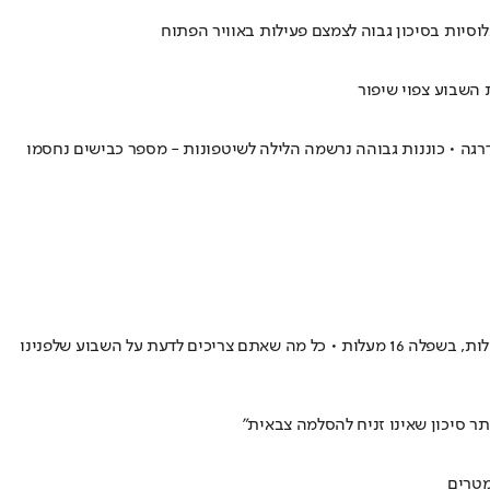
לוסיות בסיכון גבוה לצמצם פעילות באוויר הפתוח
 השבוע צפוי שיפור
רגה • כוננות גבוהה נרשמה הלילה לשיטפונות - מספר כבישים נחסמו
הטמפרטורות נשארות יציבות ובאופק לא נראה אירוע גשם משמעותי • במהלך השבוע המעלות יהיו בין 15-17 באזורי המרכז, בהרי הצפון בין 10-12 מעלות, בשפלה 16 מעלות • כל מה שאתם צריכים לדעת על השבוע שלפנינו
מטרים