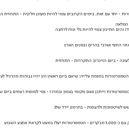
רות • יחד עם זאת, בימים הקרובים צפוי להיות מעונן חלקית • התחזית ה
והים התיכון צפוי להיות גלי ונוח לרחצה
זור החוף ושרבי בהרים ובפנים הארץ
עונה • ביום הזיכרון: התקררות • התחזית
 הטמפרטורות במגמת עלייה: שיאם ביום ראשון והן יהיו גבוהות מהרגיל לעו
בטמפרטורות וייתכן גשם מקומי בצפון ובמרכז • צפי לסופות רעמים ביום ש
 לשיטפונות ולהצפות • בחרמון יירד שלג
 אמצע השבוע