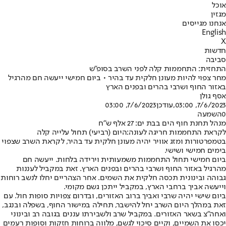
אוכל
מגזין
אנחנו מגייסים
English
X
חדשות
סביבה
התחזית: התחממות קלה לפני השרב בסופ"ש
מחר צפוי להיות מעונן חלקית עד בהיר • ביום חמישי ייעשה חם מהרגיל
באזור החוף ושרבי בהרים ובפנים הארץ
אסף גולן
7/6/2023, 03:00
,עודכן
7/6/2023, 03:00
0
השמעה
מנהל תחנת חוף הים בבת ים: 27 אלף ש"ח
לקראת התחממות חריגה לעונה:
היום (רביעי) תחול עלייה קלה
בטמפרטורות ומזג אוויר יהיה מעונן חלקית עד בהיר, לקראת השרב שצפוי
בימים חמישי ושישי.
ביום חמישי תחול התחממות משמעותית וירידה בלחות. ייעשה חם
מהרגיל באזור החוף ושרבי בהרים ובפנים הארץ. זאת במקביל לעננות
גבוהה ובינונית תכסה חלקית את השמים. אחר הצהריים יחלו לנשב רוחות
וייעשה אביך ברחבי הארץ, במקביל ייתכן גשם מקומי.
ביום שישי יהיה שרבי ואביך ברוב האזורים, ובדרום צפויות סופות חול. עם
זאת במהלך היום השרב יחל להישבר, תחילה במישור החוף, בשפלה ובנגב,
ואחה"צ בשאר האזורים. במקביל שרב ולשבירתו עננים בגובה רב ובינוני
יכסו את השמיים, וקיים סיכוי לגשם, מלווה ברוחות חזקות וסופות רעמים