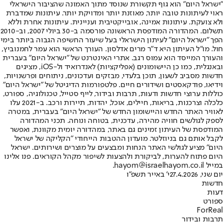
"ישראל היום" הוא גוף תקשורת שנוסד מתוך האמונה שהציבור הישראלי
ראוי לעיתונות טובה יותר, מאוזנת יותר ומדויקת יותר. עיתונות שמדברת
ולא צועקת. עיתונות אמינה, אובייקטיבית ועניינית. עיתונות אחרת וללא
תשלום. המהדורה המודפסת הראשונה פורסמה ב-30 ביולי 2007, וב-2010
הפך "ישראל היום" לעיתון הישראלי בעל שיעור החשיפה הגבוה ביותר בימי
חול. מו"ל העיתון היא ד"ר מרים אדלסון. העורך הראשי הוא עמר לחמנוביץ,
והעורך המייסד הוא עמוס רגב. אתרי האינטרנט של "ישראל היום" בעברית
ובאנגלית, כמו כן היישומונים (אפליקציות) לאנדרואיד ול-iOS, מציגים
חדשות מסביב לשעון, תוכן בלעדי, מבזקים ועדכונים, ניתוחים ופרשנויות,
וידיאו, פודקאסטים ושידורים חיים. פלטפורמות הדיגיטל של "ישראל היום"
כוללות ערוצי חדשות ודעות, תרבות ובידור, לייף סטייל, טכנולוגיה, ספורט,
כלכלה וצרכנות, בריאות, חיילים, אוכל, יהדות, תיירות ורכב. ב-2021 עלו
לאוויר האתר החדש והיישומון החדש של "ישראל היום" בעברית, במטרה
לספק לגולשים חוויה מהירה, עדכנית, בטוחה ונוחה. תכני המהדורה
המודפסת של העיתון זמינים גם באתר, במהדורה יומית מקוונת, ואפשר
לקבל אותם גם בניוזלטר. מועדון ההטבות הייחודי "הקליקה של ישראל
היום" מציע לגולשי האתר הנחות ומבצעים על מוצרים ושירותים. ישראל
היום פתוח להערות, לביקורת ולהצעות לשיפור מקהל הקוראים. פנו אלינו
במייל hayom@israelhayom.co.il.
יום שני, 27.4.2026
י' באייר תשפ"ו
חדשות
דעות
ספורט
ForReal
תרבות ובידור