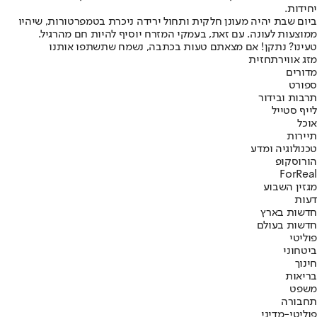
יחידות.
ביום שבת יהיה מעונן חלקית ותחול ירידה ניכרת בטמפרטורות, שיהיו
ממוצעות לעונה. עם זאת, בעמקי המזרח יוסיף להיות חם מהרגיל.
טעינו? נתקן! אם מצאתם טעות בכתבה, נשמח שתשתפו אותנו
מזג אוויר
תחזית
מדורים
ספורט
תרבות ובידור
לייף סטייל
אוכל
תיירות
טכנולוגיה ומדע
הורוסקופ
ForReal
מגזין השבוע
דעות
חדשות בארץ
חדשות בעולם
פוליטי
ביטחוני
חינוך
בריאות
משפט
תחבורה
פוליטי-מדיני